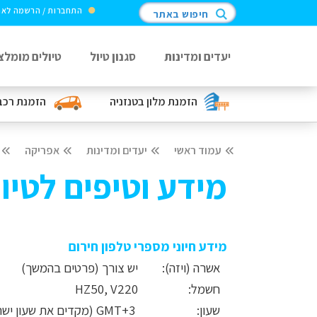
התחברות / הרשמה לא
חיפוש באתר
יעדים ומדינות
סגנון טיול
טיולים מומלצ
הזמנת מלון
בטנזניה
הזמנת רכב
עמוד ראשי
יעדים ומדינות
אפריקה
מידע וטיפים לטיול
מידע חיוני מספרי טלפון חירום
אשרה (ויזה):
יש צורך (פרטים בהמשך)
חשמל:
HZ50, V220
שעון:
GMT+3 (מקדים את שעון ישראל בשעה)