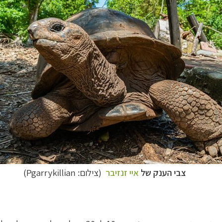
צבי הענק של
איי
זנזיבר
(צילום: Pgarrykillian)