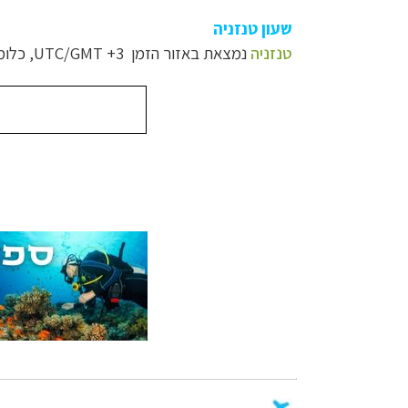
שעון טנזניה
טנזניה
נמצאת באזור הזמן
UTC/GMT +3
, כלו
צלילה ביעדים אק
טיולי אקטיב - אופ
טיול עצמאי לדרו