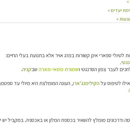
 לטיולי ספארי אינן קשורות במזג אויר אלא בתנועת בעלי החיים:
גטי
.
כים לעבר צפון הסרנגטי ו
שמורת מסאי-מארה
שב
קניה
.
ואילו לטיפוס על
הקילימנג'ארו
, העונה המומלצת היא מיולי עד ספטמב
סה ודרכונים מומלץ להשאיר בכספת המלון או באכסניה. במקביל יש לה