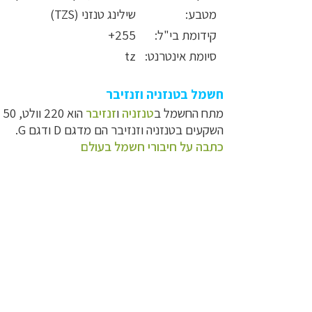
מטבע:
שילינג טנזני (
TZS
)
קידומת בי"ל:
255+
סיומת אינטרנט:
tz
חשמל
בטנזניה וזנזיבר
מתח החשמל ב
טנזניה
ו
זנזיבר
הוא 220 וולט, 50 הרץ.
השקעים בטנזניה וזנזיבר הם מדגם D ודגם G.
כתבה על חיבורי חשמל בעולם