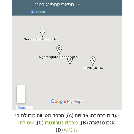
יעדים בכתבה: ארושה (A), הכפר
מטו ווה מבו לחופי
אגם מניארה (B),
מכתש נגורונגורו
(C),
שמורת
סרנגטי
(D)