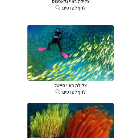
צלילה ב
איי גלאפגוס
לחץ לפרטים
צלילה ב
איי סיישל
לחץ לפרטים