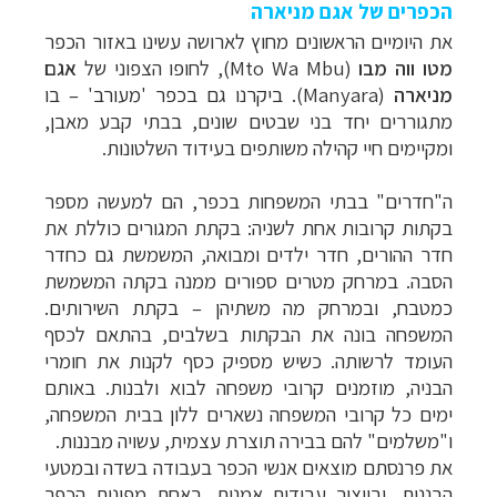
הכפרים של אגם מניארה
את היומיים הראשונים מחוץ לארושה עשינו באזור הכפר
מטו ווה מבו
(
Mto Wa Mbu
), לחופו הצפוני של
אגם
מניארה
(
Manyara
). ביקרנו גם בכפר 'מעורב' – בו
מתגוררים יחד בני שבטים שונים, בבתי קבע מאבן,
ומקיימים חיי קהילה משותפים בעידוד השלטונות.
ה"חדרים" בבתי המשפחות בכפר, הם למעשה מספר
בקתות קרובות אחת לשניה: בקתת המגורים כוללת את
חדר ההורים, חדר ילדים ומבואה, המשמשת גם כחדר
הסבה. במרחק מטרים ספורים ממנה בקתה המשמשת
כמטבח, ובמרחק מה משתיהן – בקתת השירותים.
המשפחה בונה את הבקתות בשלבים, בהתאם לכסף
העומד לרשותה. כשיש מספיק כסף לקנות את חומרי
הבניה, מוזמנים קרובי משפחה לבוא ולבנות. באותם
ימים כל קרובי המשפחה נשארים ללון בבית המשפחה,
ו"משלמים" להם בבירה תוצרת עצמית, עשויה מבננות.
את פרנסתם מוצאים אנשי הכפר בעבודה בשדה ובמטעי
הבננות, ובייצור עבודות אמנות. באחת מפינות הכפר