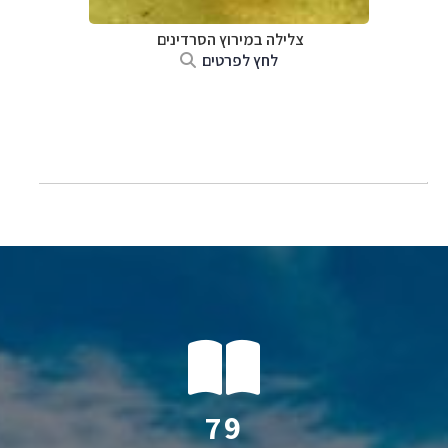
צלילה ב
מירוץ הסרדינים
לחץ לפרטים
146