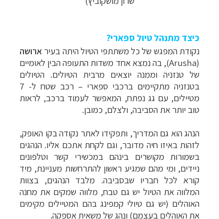
שרון מושקוביץ)
כיצד מתנהל טיול ספארי?
נקודת המפגש של כל משתתפי הטיול היתה בעיר
ארושה
(
Arusha
), בה נמצא אחד משדות התעופה הבין לאומיים
של טנזניה וממנה יוצאים מרבית הטיולים. הטיולים
בטנזניה מתקיימים ברכבי ספארי – רכב שטח ל- 7
מטיילים, עם גג נפתח, המאפשר לעמוד ברכב, לראות
טוב יותר את הסביבה, ולצלם, כמובן.
הנהג הוא גם המדריך, ותפקידו לאתר נקודה בקו האופק,
לזהות באיזו חיה מדובר, וגם לקחת אתכם אליו. הנהגים
בשמורות מקושרים בינהם במכשירי קשר וטלפונים
צלילה ביעדים אקזוטיים
לחצו לרשימת יעדים »
ניידים, ומי מהם שמגיע ראשון להתרחשות מעניינת, מיד
טיולי אקטיב - אופניים, שייט והליכה
לחצו לרשימת
קורא לכל חבריו שבסביבה. מלבד הנהגים, בצוות
יעדים »
המלווה את הטיול יש גם טבח, מלווה שמקים את מחנה
טיול עצמאי לדרום אמריקה
לחצו לרשימת ההצעות »
האוהלים (יש גם טיולי קמפינג בהם המטיילים מקימים
את האוהלים בעצמם) ונהג של משאית אספקה.