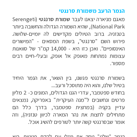
הנמר הרעב משמורת סרנגטי
מאגם מניארה יצאנו לעבר
שמורת סרנגטי
(
Serengeti
National Park
), שהיא השמורה הגדולה והחשובה ביותר
בטנזניה. ברוב הטיולים מקדישים לה יומיים-שלושה.
פירוש השם "סרנגטי", בשפת המסאים - "המישורים
האינסופיים". ואכן כזו היא - 14,000 קמ"ר של סוואנות
עצומות נמתחות מאופק אל אופק, ובעלי-חיים רבים
מספור.
בשמורת סרנגטי פגשנו, בין השאר, את הנמר היחיד
בטיול שלנו, והוא היה מתוסכל ורעב...
בחודש ספטמבר, עדרי הגנו הגדולים, המונים כ- 2 מליון
פרטים ונחשבים ל"מנה העיקרית" באפריקה, נמצאים
עדיין בקניה (במחצית ספטמבר, בדרך כלל הם
מתחילים לחצות את נהר המארה לכיוון טנזניה), וזה
אומר שבסרנגטי קשה יותר לטורפים להשיג אוכל.
הנמר "שלנו" ניסה את מזלו עם להקת פניניות. הוא