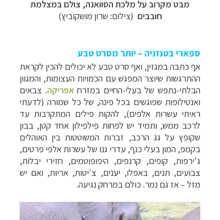
מבט מקרוב על מלכת הסוואנה, צולם במצלמת
חובבים
(צילום: שרון מושקוביץ)
ספארי בטנזניה – יותר מסרט טבע
אף כתבה במגזין, ואף סרט טבע לא יכולים להכין לקראת
ההתרגשות שיוצר המפגש עם הכמויות העצומות, והמגוון
הבלתי-נתפש של בעלי-החיים במזרח
אפריקה
. צבאים
ואנטילופות שפוגשים בכל פינה, של כל שמורה (לדעתי
ראיתי עשרות אלפים), להקות פילים המתקרבות עד
לרכב ממש, ותמיד יש לפחות פילפילון אחד קטן, בבון
שקופץ על גג הרכב, זברות המשוטטות בין האוהלים
בקמפ, המון בעלי כנף, עדרי גנו של עשרות אלפי פרטים,
ג'ירפות, קופים, קרנפים, היפופוטמים, חזירי יבלות,
צבועים, תנים, באפלו, יענים, צ'יטות, אריות, ואם יש
מזל – אז גם נמר. כולם במרחק נגיעה.