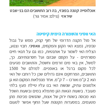
אוכלוסייה קטנה בפונזי, בה רוב התושבים הם בני שבט
שיראזי
(צילם: אמיר גור)
האי ווסיני והשמורה הימית קיסיטה
אל מול הקצה הדרומי של חוף קניה, ממש על גבול
טנזניה, נמצא האי הקטן והמקסים,
וואסיני
. חבוי וצנוע,
הצליח האי לשמור על אותנטיות, כמו גם על תנאי חיים
מסורתיים - על הקסם שבהם ועל חסרונותיהם. כך,
למשל, אין באי מים זורמים וחשמל, והתושבים מגיעים
לכל מקום ברגל או באופניים. למזלם של 1500
התושבים, המרחקים אינם גדולים שכן כל רוחבו של האי
הוא 2 ק"מ ואורכו – 7 ק"מ. אחד מנפלאות המקום הוא גן
אלמוגים עתיק, שנשות האי בנו עליו טיילת מעץ בלתי
מעובד. בשעות הגאות הגן מתמלא במים ובשעות השפל
הוא מכוסה בשטח ירוק של אצות, שהנשים מכינות מהן
מטעמים. במסעדות הקטנות שעל החוף אפשר לטעום