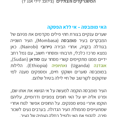
המשנרקלים והצוללים
(צילום: לילי אנג'ל)
האי מומבסה – אי ללא הפסקה
שערים ענקיים בצורת חתי פילים מקדמים את פניהם של
המבקרים בעיר
מומבסה
(
Mombasa
), העיר השנייה
בגודלה בקניה, אחרי הבירה
ניירובי
(
Nairobi
). כאן
נמצא מרכז כלכלי, תרבותי ומסחרי חשוב, עם נמל רחב
ידיים ממנו מתקיימים קשרי מסחר עם
סודאן
(
Sudan
),
אוגדנה
(
Uganda
) ו
אתיופיה
(
Ethiopia
). הלילות
במומבסה סוערים ושוקקי חיים, ומספקים מענה למי
שזקוקים לקורטוב של חיי לילה בטיול שלהם.
העיר מומבסה הוקמה למעשה על אי הנושא את אותו שם,
קרוזים והפלגות נופש
לחצו לרשימת היעדים »
ופרט אליה יש על האי חופים צפוניים ודרומיים, עליהם
תכנון טיולים למדינות אירופה
לחצו לרשימת היעדים
הוקמו אתרי נופש מפנקים. על החופים אפשר לנוח אחרי
»
שמתעייפים מהמולת העיר הגדולה. בערבים נעים לשכור
תכנון
טיולים לאמריקה הצפונית
לחצו לרשימת
סירה, להקיף את האי ולטייל בחלק העתיק של העיר.