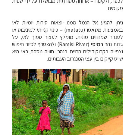
לכפר, ולקינוח – ארוחה מסורתית מבושלת על ידי שפית
מקומית.
ניתן להגיע אל הנמל ממנו יוצאות סירות יומיות לאי
באמצעות
מטאטו
(
matatu
)
– כינוי קנייתי למיניבוס או
לטנדר שמהווים מונית. מומלץ לעצור סמוך לאי, על
גדות נהר
רמיסי
(
Ramisi River
) ולהצטרף לסיור חיפוש
וצפייה בקרוקודילים החיים בנהר. חוויה נוספת באי היא
שייט קייקים בין עצי המנגרוב העבותים.