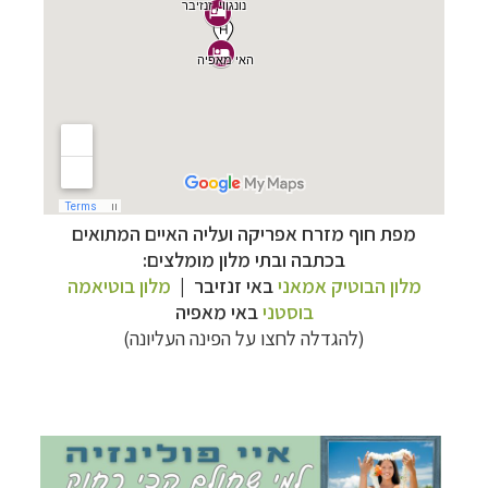
מפת חוף מזרח אפריקה ועליה האיים המתואים
בכתבה ובתי מלון מומלצים:
קרוזים והפלגות נופש
לחצו לרשימת היעדים »
מלון הבוטיק אמאני
באי זנזיבר |
מלון בוטיאמה
תכנון טיולים למדינות אירופה
לחצו לרשימת היעדים
בוסטני
באי מאפיה
»
(להגדלה לחצו על הפינה העליונה)
תכנון
טיולים לאמריקה הצפונית
לחצו לרשימת
היעדים »