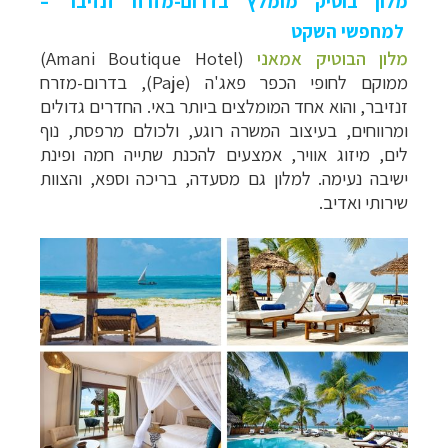
מלון בוטיק מומלץ בדרום-מזרח זנזיבר –
למחפשי השקט
מלון הבוטיק אמאני
(Amani Boutique Hotel)
ממוקם לחופי הכפר פאג'ה (
Paje
), בדרום-מזרח
זנזיבר, והוא אחד המומלצים ביותר באי. החדרים גדולים
ומרווחים, בעיצוב המשרה רוגע, ולכולם מרפסת, נוף
לים, מיזוג אוויר, אמצעים להכנת שתייה חמה ופינת
ישיבה נעימה. למלון גם מסעדה, בריכה וספא, והצוות
שירותי ואדיב.