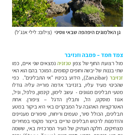
גן האלמוגים היפהפה שבאי ווסיני
(צילום: לילי אנג'ל)
צמד חמד – פמבה וזנזיבר
מול רצועת החוף של צפון
טנזניה
נמצאים שני איים, כמו
שתי בננות של יבשה וחופים קסומים. המוכר בהם הוא האי
זנזיבר
(
Zanzibar
), הידוע בכינויו "אי התבלינים". כפי
שהכינוי מעיד עליו, בזנזיבר אדמה פורייה עליה גודלו
מטעי תבלינים מגוונים -
עשב לימון, קינמון, פלפל, וניל,
אגוז מוסקט, הל,
ותבלין הדגל – ציפורן. אחת
האטרקציות האהובה על המבקרים באי היא ביקור במטע
תבלינים, הכולל סיור, טעמים וריחות, סיפורים מעניינים
והזדמנות לרכוש תבלינים טריים בייצור מקומי במחירים
מצחיקים. חלקה העתיק של העיר המרכזית באי, ששמה