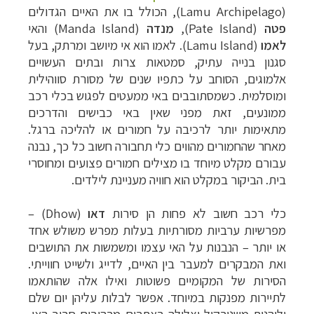
(
Lamu Archipelago
), הכולל בו את האיים הגדולים
פטה
(
Pate Island
),
מנדה
(
Manda Island
) והאי
לאמו
(
Lamu Island
). לאמו הוא אי מיושב ומרתק, בעל
סגנון בנייה עתיק, סמטאות צרות ובתים העשויים
אלמוגים, הסוחב על כתפיו שנים של מסורת סווהילית
ומוסלמית. כשמסתובבים באי ממעטים לפגוש בכלי רכב
ממונעים, זאת מפני שאין באי כבישים והדרכים
מתאימות יותר לרכיבה על חמורים או להליכה ברגל.
מאחר שהחמורים מהווים כלי תחבורה חשוב כל כך, נבנה
עבורם מקלט מיוחד בו מצילים חמורים פצועים ומחוסרי
בית. הביקור במקלט הוא חוויה מעניינת לילדים.
כלי רכב חשוב לא פחות הן סירות
דאו
(
Dhow
) –
מפרשיות ערביות מסורתיות בעלות מפרש משולש אחד
או יותר – הנבנות על האי עצמו ומשמשות את התושבים
ואת המבקרים למעבר בין האיים, לדייג ולשייט חווייתי.
הסירות של המקומיים פשוטות ואילו אלה שהותאמו
לתיירות מפנקות במיוחד. אפשר לבלות עליהן יום שלם
וליהנות משנירקול וצלילה באתרים מרהיבים סביב האי,