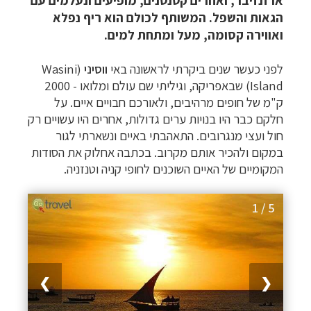
או זנזיבר, ואחרים קטנטנים, מופיעים ונעלמים עם
הגאות והשפל. המשותף לכולם הוא ריף נפלא
ואווירה קסומה, מעל ומתחת למים.
לפני כעשר שנים ביקרתי לראשונה באי
ווסיני
(
Wasini
Island
)
שבאפריקה, וגיליתי שם עולם ומלואו - 2000
ק"מ של חופים מרהיבים, ולאורכם חבויים איים. על
חלקם כבר היו בנויות ערים גדולות, אחרים היו עשויים רק
חול ועצי מנגרובים. התאהבתי באיים ונשארתי לגור
במקום ולהכיר אותם מקרוב. בכתבה אחלוק את הסודות
המקומיים של האיים השוכנים לחופי קניה וטנזניה.
1 / 5
❯
❮