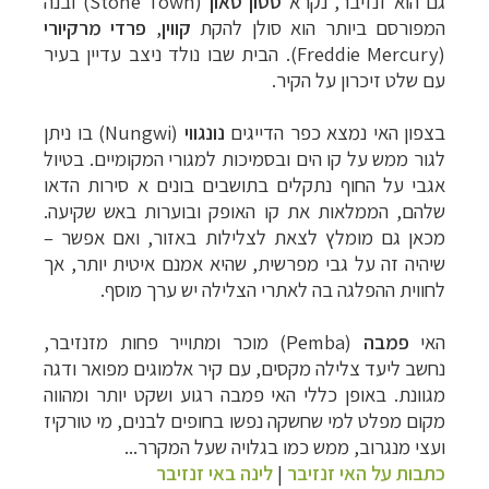
גם הוא זנזיבר, נקרא
סטון טאון
(
Stone Town
) ובנה
המפורסם ביותר הוא סולן להקת
קווין
,
פרדי מרקיורי
(
Freddie Mercury
). הבית שבו נולד ניצב עדיין בעיר
עם שלט זיכרון על הקיר.
בצפון האי נמצא כפר הדייגים
נונגווי
(
Nungwi
) בו ניתן
לגור ממש על קו הים ובסמיכות למגורי המקומיים. בטיול
אגבי על החוף נתקלים בתושבים בונים א סירות הדאו
שלהם, הממלאות את קו האופק ובוערות באש שקיעה.
מכאן גם מומלץ לצאת לצלילות באזור, ואם אפשר –
שיהיה זה על גבי מפרשית, שהיא אמנם איטית יותר, אך
לחווית ההפלגה בה לאתרי הצלילה יש ערך מוסף.
האי
פמבה
(Pemba) מוכר ומתוייר פחות מזנזיבר,
נחשב ליעד צלילה מקסים, עם קיר אלמוגים מפואר ודגה
מגוונת.
באופן כללי האי פמבה רגוע ושקט יותר ומהווה
מקום מפלט למי שחשקה נפשו בחופים לבנים, מי טורקיז
ועצי מנגרוב, ממש כמו בגלויה שעל המקרר...
כתבות על האי זנזיבר
|
לינה באי זנזיבר