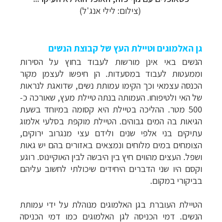
(צילום: לילי אנג'ל)
גן האלמוגים וטיילת העץ של קבוצת הנשים
הנשים באי אינן מורשות לעבוד בחוץ על הסירות
וממעטות לעבוד במסעדות. הן חיפשו לעצמן מקור
הכנסה עצמאי וכך הקימו עמותת נשים, שדואגת לנראות
של האי ולטיפוחו. העמותה בנתה טיילת מעץ, שאורכה כ-
500 מטר. ההליכה בטיילת היא קסומה במיוחד בשעת
הגיאות בה המים גבוהים. הטיילת מוקפת בסלעי אלמוג
עתיקים בני אלפי שנים ולידם עצי מנגרוב ירוקים,
הצומחים במים מלוחים ונמצאים באזורים בהם יש גאות
ושפל. העצים מהווים חיץ בין היבשה לבין האוקיינוס. רוגע
וקסם היו שני הדברים היחידים שיכולתי לחשוב עליהם
בביקורי במקום.
הטיילת העוברת בגן האלמוגים מנוהלת על ידי עמותת
הנשים. דמי הכניסה לגן האלמוגים כמו דמי הכניסה