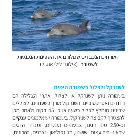
האורחים הנכבדים שמלווים את הספינות הנכנסות
לשמורה
(צילום: לילי אנג'ל)
לשנרקל ולצלול בשמורה הימית
קרוזים והפלגות נופש
לחצו לרשימת היעדים »
בשמורה ניתן לשנרקל או לצלול. אתרי הצלילה הם
רדודים ואטרקטיביים. השנרקול אורך כשעתיים. לצוללים
תכנון טיולים למדינות אירופה
לחצו לרשימת היעדים
שבינינו מומלץ לצלול כשעה או כ- 45 דקות ולאחר מכן
»
להצטרף לקבוצה לשנירקול. בשמורה יש אלמוגים ענקיים
תכנון
טיולים לאמריקה הצפונית
לחצו לרשימת
וכ-250 מיני דגים, צבעוניים וענקיים, ומבחר הדגים
היעדים »
שראינו היה עצום: שושנון, דג נפוליאון, נצרנים, זהרונים,