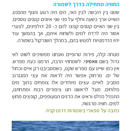
החוויה מתחילה בדרך לשמורה
שטנו בין היבשה לבין האי, הים היה רגוע והנוף מהפנט.
השייט ארך כשעה וחלף על פני שני איונים קטנים נוספים.
בין שני האיים קטנים קפצו להם כ- 20 דולפינים, לצערי
אסור היה לרדת למים ולשחות איתם, אך בהמשך עוד
יהיו הזדמנויות לפגוש בהם, במהלך השנרקול בשמורה.
מנוחה קלה, פירות טרופיים ואנחנו ממשיכים לשוט לאי
גדול בשם
וואסיני
. לשמחתי הרבה, הרמנו כעת מפרש.
אין כמו שייט עם מפרש שקט, כשמסביבנו רק איים וכחול
של ים. מרחוק אפשר היה לראות את עצי המנגרוב
מסביב לאיים. עצים מיוחדים אלו צומחים בתוך מים
מלוחים. מעל לראשנו חגו ציפורים רבות ומתחתנו,
התמזל מזלנו וראינו את הדגים המעופפים, קופצים מחוץ
למים. חוויה מרגשת.
כתבה על ספארי בשמורות דרום קניה