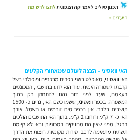
האי וואסיני – הצצה לעולם שמאחורי הקלעים
האי
וואסיני
, מאוכלס בשני כפרים מרכזיים ופופולרי בשל
קרבתו לשמורה הימית. עוד הוא ידוע בתושביו, המכונסים
בעצמם, שעד לפני דור נהגו להתחתן רק בתוך
המשפחה. בכפר
וואסיני
, ששמו כשם האי, גרים כ- 1500
תושבים בלבד. אין בכפר מים זורמים או חשמל. אורך
האי כ- 7 ק"מ ורוחבו 2 ק"מ. בתוך האי התושבים הולכים
ברגל, מפני שאין הם מחזיקים במכוניות ובאי לא קיימת
תשתית מתאימה לרכב. סירות מקומיות חוצות את הדרך
אל היבשה המרכזית, מספר פעמים ביום. באי יש בית