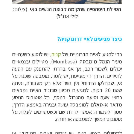
הטיילת היפהפייה שהקימה קבוצת הנשים באי
(צילום:
לילי אנג'ל)
כיצד מגיעים לאיי דרום קניה?
כדי להגיע לאיים הדרומיים של
קניה
, יש לנסוע כשעתיים
מעיר הנמל
מומבסה
(
Mombasa
). מטיילים עצמאיים
יכולים לשכור רכב, אך אני בחרתי להתפנק עם הסעה
לתיירים. הדרך די מעייפת, יש לומר. מומבסה שוכנת על
אי, שבחלקו הדרומי אין גשר אלא רק מעבורת, איתה
שטנו 20 דקות. למגיעים מכיוון
טנזניה
האיים נמצאים
כחצי שעה נסיעה מהגבול. בנוסף, כל אוטובוס הנוסע
מ
דאר א-סאלם
למומבסה עושה עצירה באמצע הדרך,
סמוך לשמורה. אפשר לרדת שם וכשמסיימים לעלות על
אוטובוס המשך למומבסה או חזרה.
למטיילים בצפון קניה, יש טיסות ישירות מ
ניירובי
, או