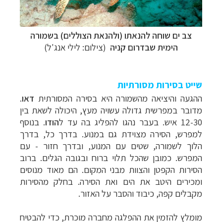
צב ים שוחה להנאתו (ולהנאת הצוללים) בשמורה
הימית שבדרום קניה
(צילום: לילי אנג'ל)
שייט בסירות מסורתיות
ההגעה והיציאה מהשמורה היא בסירה המסורתית
דאו
.
מדובר במפרשית גדולה עשויה מעץ, היכולה לשאת בין
12-30 איש. בעבר נהגו להפליג בה עד ל
הודו
. בנוסף
למפרש, הסירה מצוידת גם במנוע. בדרך כל, בדרך
הלוך לשמורה, שטים עם המנוע, ובדרך חזור - עם
המפרש. כמובן שהכל תלוי ברוח ובגובה הגלים. ברוב
הסירות הקפטן והצוות מבני המקום. הם מאוד מנוסים
ומכירים היטב את הים ואת הסירה. בחלק מהסירות
מקבלים קפה, כיבוד והסבר על האזור.
מומלץ להזמין את ההפלגה מחברה מוכרת, כדי להבטיח