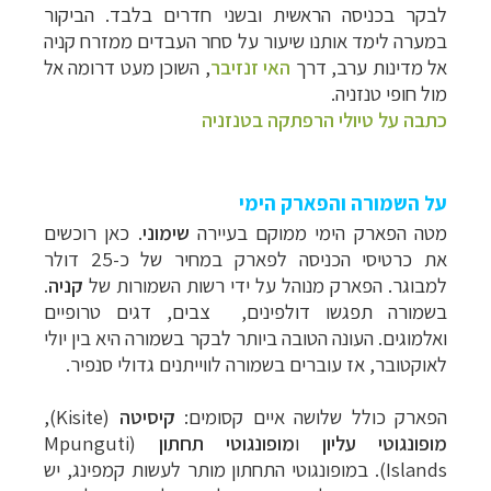
לבקר בכניסה הראשית ובשני חדרים בלבד. הביקור
במערה לימד אותנו שיעור על סחר העבדים ממזרח קניה
אל מדינות ערב, דרך
האי זנזיבר
, השוכן מעט דרומה אל
מול חופי טנזניה.
כתבה על טיולי הרפתקה בטנזניה
על השמורה והפארק הימי
מטה הפארק הימי ממוקם בעיירה
שימוני
. כאן רוכשים
את כרטיסי הכניסה לפארק במחיר של כ-25 דולר
למבוגר. הפארק מנוהל על ידי רשות השמורות של
קניה
.
בשמורה תפגשו דולפינים, צבים, דגים טרופיים
ואלמוגים. העונה הטובה ביותר לבקר בשמורה היא בין יולי
לאוקטובר, אז עוברים בשמורה לווייתנים גדולי סנפיר.
הפארק כולל שלושה איים קסומים:
קיסיטה
(
Kisite
),
מופונגוטי עליון
ו
מופונגוטי תחתון
(
Mpunguti
Islands
). במופונגוטי התחתון מותר לעשות קמפינג, יש