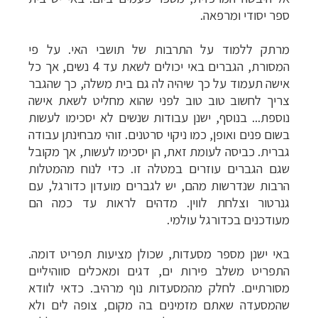
ספר יסודי ומרפאה.
מרתק ללמוד על התרבות של תושבי האי. על פי
המסורת, הגברים באי יכולים לשאת עד 4 נשים, אך כל
אישה תעמוד על כך שיהיה לה גם בית משלה, כך שהגבר
צריך לחשוב טוב טוב לפני שהוא מחליט לשאת אישה
נוספת... בנוסף, ישנן עבודות שנשים לא יסכימו לעשות
בשום פנים ואופן, כמו ניקוי סרטנים. זוהי מבחינתן עבודה
גברית. כביסה לעומת זאת, הן יסכימו לעשות, אך מקובל
שגם הגברים עוזרים במטלה זו. כדי לנוח מהמטלות
הרבות שנדרשות מהם, יש לגברים מועדון כדורגל, עם
גנרטור וצלחת לווין. מדהים לראות עד כמה הם
מעודכנים בכדורגל עולמי.
באי ישנן מספר מסעדות, שכולן מציעות תפריט דומה.
התפריט משלב פירות ים, דגים ומאכלים סווהיליים
מסורתיים. לחלק מהמסעדות נוף מרהיב. כדאי לוודא
שהמסעדה שאתם מזמינים בה מקום, צופה לים ולא