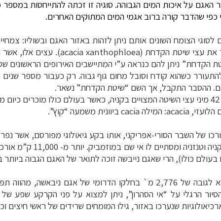
האגם על איכות המים הגבוהה. סוגיה זו זכתה להתייחסות במספר 
כפי שהדבר קורה ברוב אגמי המים המתוקים האחרים.
סוגי הצומח השונים אותם ניתן לזהות באזור האגם ובשוליו: צמחיית
 את עצי שיטת הקדחת (
acacia xanthophloea
). עצים אלו, אשר 
ת הקדחת” ניתן להם כנראה ע”י המתיישבים האירופים הראשונים שסבר
להתעורר כשהוא קודח וסובל מחום גוף גבוה. רק כעבור מספר שנים
ים. ההסבר התקבל, אך השם “שיטת הקדחת” נשאר.
 הלועזי,
acacia
: המילה
cacia
ביוונית משמעה “קוץ”.
כו של השבר הסורי-אפריקני, אותו בקע גיאולוגי מפורסם, אשר נפרש
חבש, יוצר את סדרת האגמים 
לו), הרי שאגם נייבשה זוכה לתואר של האגם הגבוה ביותר בתוך השבר: 1,890 מ` 
Longonot), הר געש כבוי המתנשא לגובה של 2,776 מ` בחלקו הדרומי ש
יור הרגלי על “אי הסהרון”, ניתן למצוא על פני הקרקע שפע של א
כיאולוגיות שנערכו באזור, גילו המומחים שרידים של ראשי חיצים וכלי