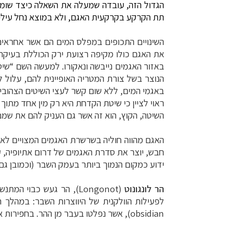
הגדול הזה, עובדה שמעלה את השאלה כיצד שומר 
תת הקרקע בקרקעית האגם, ולא במוצא נחל עילי 
השינויים התכופים במפלס המים הם אשר אחראים ל
את האגם כולו מקיפה רצועת ירק הכוללת בעיקר
באזור האגמים נייבשה ונאקורו. למעשה השם “שיט
הנוצר בשל צורת המטריה האופיינית להם, עלול 
באגמי המים, ללא שום קשר לעצי השיטים הצהוב
השיטה, הקוץ, הוא זה אשר גם העניק להם את שמם
האגם מהווה חוליה בשרשרת האגמים המצויים לאור
ידוע כמקום הנמוך ביותר בעמק השבר (וכמובן גם בעולם כו
הר לונגונוט
(
לפעילות הוולקנית של היווצרות השבר: במהלך הס
obsidian
), אשר נפלטו בעבר מן ההר. בחפירות אר