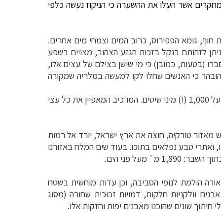
מחקרים אשר העלו את ההשערה כי הניקוז נעשה כלפי
 חוף, גומא הפפירוס, כרוב המים וצמחי מים אחרים.
ניתן לזהותם בנקל בזכות הגזע הצהוב, מצויים בשפע
ו (בטעות, כמובן) כי מי שישן בצילם של עצים אלו,
 הובהר כי האנשים שחלו לקו למעשה במלריה שמקורה
ראוי לציין כי שיטת הקדחת היא רק מין אחד מתוך 42 מיני עצי השיטה המצויים בקניה, כאשר בעולם כולו מוכרים כיום מעל 1,000 (!) מיני שיטים. המרכיב המאפיין את כל עצי
 מאזור טורקיה, חוצה את ארץ ישראל, יורד אל רמות
של דרום אתיופיה, קניה וטנזניה ומסתיים לו אי שם במוזמביק. יותר מ- 11,000 ק”מ אורכו, ואתרי טבע נפלאים בתוכו. בעוד שים המלח באזורנו
מעל פני הים.
ל אגם ניבאשה, מהווה תפאורה הולמת לנופי הסביבה, וכן עדות מוחשית בשטח
בנים וולקניות חלקות, דמויות זכוכית שחורה (מסוג
 חיתוך שונים שהוכנו מאבנים יפות וחזקות אלו.