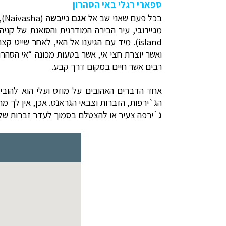
ספארי רגלי באי הסהרון
בכל פעם שאני שב אל
אגם נייבשה
(
Naivasha
)
מ
ניירובי
, עיר הבירה המודרנית והסואנת של קניה.
island
). מיד עם הגיענו אל האי, לאחר שייט ק
ואשר יוצרת חצי אי, אשר בטעות מכונה “אי הסהרו
רבים אשר חיים במקום דרך קבע.
אחד הדברים האהובים על מוזס ועלי הוא להובי
הג`ירפות, הזברות וצבאי הגראנט. אכן, אין לך מ
ג`ירפה צעיר או להצטלם בסמוך לעדר זברות שלו