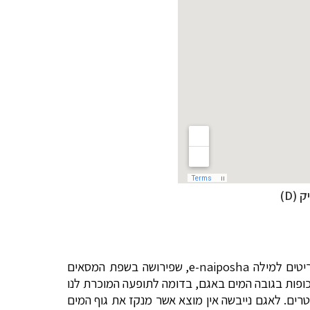
e-naiposha
, שפירושה בשפת המסאים
תכופות בגובה המים באגם, בדומה לתופעה המוכרת לנו
נרת. ואולם, בשונה מהכנרת, השינויים (השנתיים) בגובה מפלס מי האגם עשויים להגיע לעיתים ל- 5 עד 10 מטרים. לאגם נייבשה אין מוצא אשר מנקז את גוף המים