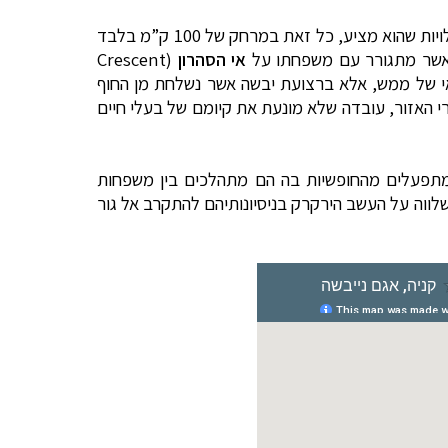
, איני יכול שלא להתפעל מחדש מיופיו וייחודו של האזור ומשפע הפעילויות שהוא מציע, כל זאת במרחק של 100 ק”מ בלבד
, אשר מתגורר עם משפחתו על
אי הסהרון
(
Crescent
באי של ממש, אלא ברצועת יבשה אשר נשלחת מן החוף
רי האזור, עובדה שלא מונעת את קיומם של בעלי חיים
 מתפעלים מהחופשיות בה הם מתהלכים בין משפחות
שלווה על העשב הירקרק בניסיונותיהם להתקרב אל גור