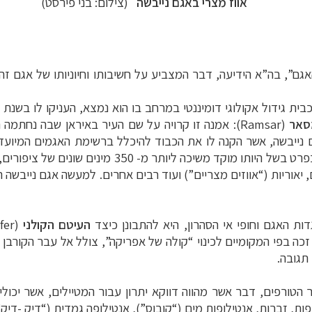
אווז מצרי
באגם נייבשה
(צילום: בני פירסט)
גם”, בה”א הידיעה, דבר המצביע על חשיבותו וחיוניותו של אגם זה
סאר
(
Ramsar
 נייבשה, אשר הקנה לו את הכבוד להיכלל ברשימת האגמים המיועד
החיים לשפע מינים של בעלי חיים וצומח בכלל, ובפרט בש
 יאוריות (“אווזים מצריים”) ועוד רבים אחרים. למעשה אגם נייבשה ה
ת האגם וחופי אי הסהרון, היא להתבונן כיצד
העיטם הקולני
(
fer
זכה בפי המקומיים לכינוי “קולה של אפריקה”, צולל אל עבר הקורבן
תגובה.
 הטורפים, דבר אשר מהווה דווקא יתרון עבור המטיילים, אשר יכולי
ירפות, זברות, אנטילופות מים (“קובוס”), אנטילופה גמדית (“דיק -די