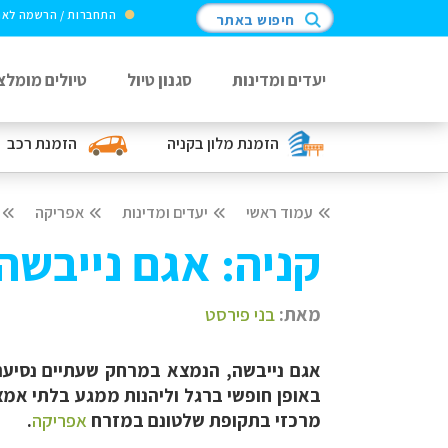
התחברות / הרשמה לא
חיפוש באתר
יעדים ומדינות
סגנון טיול
טיולים מומלצ
הזמנת מלון
בקניה
הזמנת רכב
עמוד ראשי
יעדים ומדינות
אפריקה
קניה: אגם נייבשה
מאת:
בני פירסט
אגם נייבשה, הנמצא במרחק שעתיים נסיעה 
באופן חופשי ברגל וליהנות ממגע בלתי אמצע
מרכזי בתקופת שלטונם במזרח
אפריקה
.