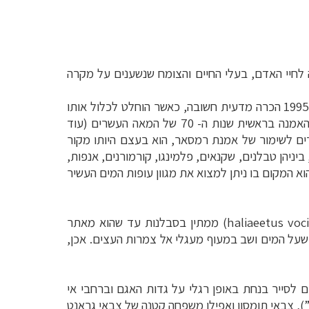
 לחיי האדם, בעלי החיים והצומח שנשענים על מקרה
ואכן, שפע מגוון המינים וחיוניותו של אגם נייבשה כבית גידול אקולוגי דומיננטי במרחב בו הוא נמצא, העניקו לו בשנת 1995 הכרה מדעית חשובה, כאשר הוחלט לכלול אותו
): אמנה זו קרויה על שם העיר באיראן שבה נחתמה האמנה בראשית שנות ה- 70 של המאה העשרים (עוד
ים לשימור של אמנת רמסאר, הוא בעצם היותו מקור
ל היותו מוקד משיכה ליותר מ- 350 מינים שונים של ציפורים, ביניהן טבלנים, שקנאים, פלמינגו, קורמורנים, אנפות,
וא המקום בו ניתן למצוא את מגוון עופות המים העשיר
haliaeetus voci
) ממתין בסבלנות עד שהוא מאתר
 שעל המים ושב במעוף מעגלי אל צמרות העצים. אכן,
ם לסייר בנחת באופן רגלי על גדות האגם וברחבי אי
ק”), צבאי תומסון ואפילו משפחה קטנה של צבאי גראנט