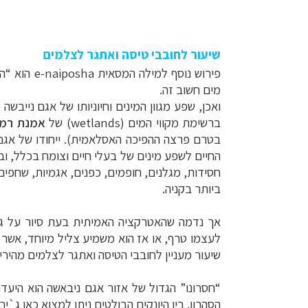
שיעור לחובבי טיסה ואתגר לצלמים
פירוש נוסף למילה המסאית
e-naiposha
הוא “הא
מים חשוב זה.
ברשימת מקווי המים (
wetlands
) של
אמנת רמ
בטרם פרצה ההפיכה האסלאמית). ייחודו של אגם
חסידות, מגלנים, חופמים, כפנים, אגמיות, שחפים,
ביותר בקניה.
אך נדמה שהאטרקציה האמיתית בעת סיור על גדו
לעצמו טרף, או אז הוא משמיע צליל מיוחד, אשר 
שיעור מעניין לחובבי הטיסה ואתגר לצלמים מהירי 
“חסרונו” הגדול של אזור אגם ניבאשה הוא היעדר
הסהרון. בין היונקים הבולטים ניתן למצוא כאן ג`