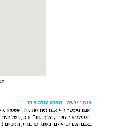
יעד
אגם נייבשה - מפלס עולה ויורד
אגם נייבשה
הוא אגם מים מתוקים, ששטחו עולה במקצת על 130 קמ”ר. שמו של האגם בא 
“המפלס עולה ויורד, הלוך ושוב”. ואכן, בשל העו