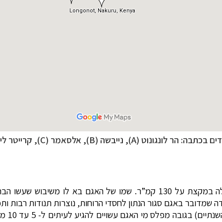
ים בכתבה: הר לונגונוט (A), נייבשה (B),
אלסאמר (C), קרייטר לייק (D)
לו משיבוש שעשו הבריטים למילה
בדה שמדובר באגם סגור הנתון לחסדי הרוחות, נוצרות תנודות רבות ו
באגם הכ