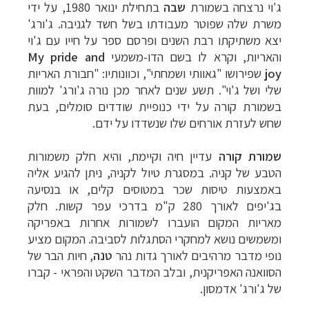
ג'וי נרצחה בשמורת
שבה
בתחילת ינואר 1980, על ידי
משרת שלה שפוטר מעבודתו בשל חשד לגניבה.
ג'ורג'
יצא משתיקתו רבת השנים ופרסם ספר על חייו עם ג'וי
והאריות, וקרא לו בשם הדו-משמעי
My pride and
joy
שפירושו "גאוותי ושמחתי", וכוונותיו: "חבורת האריות
שלי ושל ג'וי".
תשע שנים לאחר מכן נורה ג'ורג' למוות
בשמורת קורה על ידי כנופיית שודדים סומלים, בעת
שחש לעזרת אורחים שלו שנשדדו על ידם.
שמורת קורה
עדיין חיה וקיימת, והיא חלק משמורות
הטבע של קניה. במסגרת טיול לקניה, ניתן להגיע אליה
באמצעות טיסות שכר במטוסים קלים, או בנסיעה
בג'יפים לאורך 280 ק"מ בדרכי עפר קשות. חלק
מאריות המקום הועברו לשמורות אחרות באפריקה
ומשמשים נושא למחקרי הסתגלות לסביבה. המקום מציע
נופי מדבר מרהיבים לאורך גדות נהר
טנה
, חיות הבר של
הסוואנה האפריקנית, ובלב המדבר השקט והפראי - קברו
של ג'ורג' אדמסון.