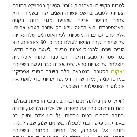
למרות הקשיים והאכזבות ג'ורג' המשיך בפרויקט החזרת
האריות לטבע. בתשע עשרה השנים שחי בשמורה הוא
שחרר תריסר אריות שהגיעו מגני חיות בקניה
ובאמסטרדם. הוא הראה שלא רק שחרר לטבע אריות,
אלא שהם גם יצרו המשכיות. לפי האומדנים שלו האריות
של שמורת קורה הביאו לעולם כבר כ- 80 צאצאים. הוא
הוכיח שניתן להכניס אריות מהשבי לשטח מחיה חדש,
כמו שמורת טבע חדשה, והם כבר יפתחו אוכלוסייה
מוצלחת של אריות פרא. שימוש כזה כבר נעשה בשמורת
נאקורו
הסגורה, הנמצאת בלב
השבר הסורי אפריקני
במרכז קניה , אליה שוחררו מספר אריות כדי לווסת את
אוכלוסיית האנטילופות השופעת.
ג'וי אדמסון בילתה שנים רבות בסיבובי הרצאות בעולם,
בהם חזרה וסיפרה את סיפורה של אלזה הלביאה, וחזרה
וכתבה ספרים רבים נוספים על חיי אדם וחיות בר
באפריקה. עייפה ובת למעלה משישים שנה, שבה לקניה,
וחזרה אל אהבתה, אל החיים במחנה בשמורת