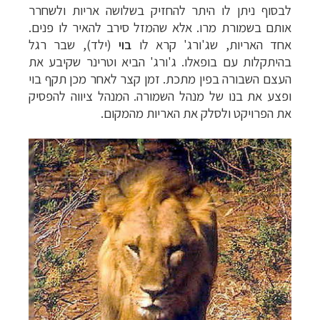
לבסוף ניתן לו היתר להחזיק בשלושה אריות ולשחרר
תכנון טיולים למדינות אירופה
לחצו לרשימת היעדים
אותם בשמורת מרו. אלא שהמזל סירב להאיר לו פנים.
»
אחד האריות, שג'ורג' קרא לו
בוי
(ילד), שבר רגל
תכנון
טיולים לאמריקה הצפונית
לחצו לרשימת
בהיתקלות עם בופאלו. ג'ורג' הביא וטרינר שקיבע את
היעדים »
העצם השבורה בפין מתכת. זמן קצר לאחר מכן תקף בוי
ופצע את בנו של מנהל השמורה. המנהל ציווה להפסיק
את הפרויקט ולסלק את האריות מהמקום.