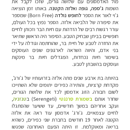
מול האדמסונים עם שלושה גורים, שזכו לקבל את
השמות
ג'ספה
,
גופּה
ו
אלזה הקטנה
.
באותו זמן הוציאה
ג'וי לאור את הספר
לחופש נולדה
(Born Free) שמספר
את סיפורה של הלביאה אלזה. הספר נפוץ בכל העולם,
עורר רגשות רבים של הזדהות עם חיות הבר וזכותן לחיים
חופשיים בביתן שבחיק הטבע. הסיפור היה הראשון שתיאר
את החזרה לטבע של חיית בר, שהוחתמה וגודלה על ידי
בני אדם, והיווה השראה לארגונים שונים העוסקים
בשימור חיות נכחדות, המגדלים חיות בר מינקות
ועוסקים בהשבתן לטבע.
בהיותה בת ארבע שנים מתה אלזה בזרועותיו של ג'ורג',
מקדחת קרציות, והותירה כפירים יתומים שלא השתייכו
לשום חבורה.
הזוג אדמסון לכד את שלושת הגורים,
שחרר אותם
בשמורת סרנגטי
(Serengeti)
ב
טנזניה
,
ועקב אחריהם במשך חודשיים, עד ששיער שהסתגלו
לחיים עצמאיים. ג'ורג' אדמסון עוד ראה את אלזה
הקטנה לאחר 19 חודשים בחברת שני כפירים, כשהיא
בריאה ומאוקלמת. זו היתה הפעם האחרונה שפגשו