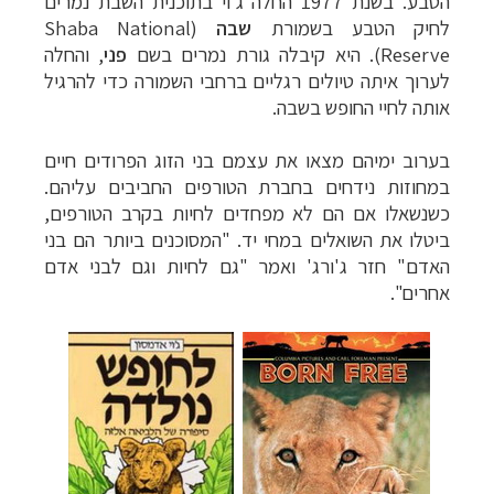
הטבע.
בשנת 1977 החלה ג'וי בתוכנית השבת נמרים
לחיק הטבע בשמורת
שבה
(
Shaba National
Reserve
). היא קיבלה גורת נמרים בשם
פני
, והחלה
לערוך איתה טיולים רגליים ברחבי השמורה כדי להרגיל
אותה לחיי החופש בשבה.
בערוב ימיהם מצאו את עצמם בני הזוג הפרודים חיים
במחוזות נידחים בחברת הטורפים החביבים עליהם.
כשנשאלו אם הם לא מפחדים לחיות בקרב הטורפים,
ביטלו את השואלים במחי יד. "המסוכנים ביותר הם בני
האדם" חזר ג'ורג' ואמר "גם לחיות וגם לבני אדם
אחרים".