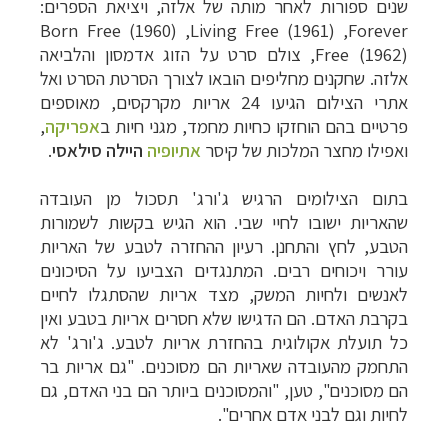
שנים ספורות לאחר מותה של אלזה, ויציאת הספרים:
Born Free (1960) ,Living Free (1961) ,Forever
Free (1962), צולם סרט על
הזוג אדמסון והלביאה
אלזה. שחקנים מחליפים הובאו לצורך הסרטת הסרט ואל
אתרי הצילום הגיעו 24 אריות מקרקסים, מאוספים
פרטיים בהם הוחזקו כחיות מחמד, מגני חיות ב
אפריקה
,
ואפילו מחצר המלכות של קיסר
אתיופיה
היילה סילאסי
.
בתום הצילומים הרגיש ג'ורג' תסכול מן העובדה
שהאריות ישובו לחיי שבי. הוא הגיש בקשות לשמורות
הטבע, לחץ והתחנן. רעיון ההחזרה לטבע של האריות
עורר ויכוחים רבים. המתנגדים הצביעו על הסיכונים
לאנשים ולחיות המשק, מצד אריות שהסתגלו לחיים
בקרבת האדם. הם הדגישו שלא חסרים אריות בטבע ואין
כל תועלת אקולוגית בהחזרת אריות לטבע. ג'ורג' לא
התחמק מהעובדה שאריות הם מסוכנים. "גם אריות בר
הם מסוכנים", טען, "והמסוכנים ביותר הם בני האדם, גם
לחיות וגם לבני אדם אחרים".
קרוזים והפלגות נופש
לחצו לרשימת היעדים »