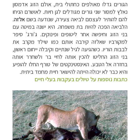
הגורים גדלו מאולפים כחתולי בית, אולם הזוג אדמסון
נאלץ למסור שני גורים מגודלים לגן חיות. לאושרם הניחו
להם להותיר לעצמם לביאה צעירה, שנודעה בשם
אלזה
.
הלביאה הפכה להיות בת משפחה. היא ישנה במיטה עם
בני הזוג וחיפשה אחר ליטופים ופינוקים. ג'ורג' סיפר
למקורביו שאלזה קירבה אותם כמו שילד מקרב את
לבבות הוריו. כשהגיעה לגיל שנתיים וקיבלה ייחום ראשון,
בני הזוג החליטו להכין אותה לחיי בר ולשחרר אותה
בחזרה אל הטבע. האינסטינקטים של טורף החלו להופיע
והיא כבר לא יכולה הייתה להישאר חיית מחמד ביתית.
כתבות נוספות על טיולים בעקבות בעלי חיים
קרוזים והפלגות נופש
לחצו לרשימת היעדים »
תכנון טיולים למדינות אירופה
לחצו לרשימת היעדים