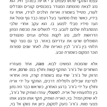
עצמו הותקף שלוש פעמים ע"י אריות במהלך חייו. הוא
נהג לצאת מהמחנה המגודר במכנסיים קצרים וסנדלים
לעורו, מטייל בשמורה ואריות הולכים לצידו, אוחז עז
בידיו, כאשר מולו מסתער בעל רעמה כבד גוף ונוטל את
העז מידיו מבלי לפגוע בו. הוא עקב אחרי שלבי
ההסתגלות שלהם לטבע. כדי להשלים את מכסות המזון
הדרושות להם, נהג לקנות גמלים ועזים מהנוודים
הסומלים שרעו את עדריהם באזור. כך גם נוצר קשר
תלותי בין ג'ורג' לבין האריות שלו. לאחר שנים ספורות
הוכר המקום כשמורת טבע.
אלא שהמכות המשיכו לבוא.
מוגה
, אחד מעוזריו
השחורים של ג'ורג' הותקף קשות וחולץ בנס.
טרנס
, אחיו
הרווק של ג'ורג' שחי עמו בשמורת קורה, והיה אחראי
לפריצת שבילים ולסלילת דרכים, הותקף על ידי אריה
וחולץ על ידי ג'ורג' ברגע האחרון, כשראשו כבר היה נתון
בין מלתעותיו של אריה. ל
סטנלי
, עוזרו הוותיק של ג'ורג',
לא שיחק המזל. בוי, האריה הוותיק, תקף אותו ופצע אותו
פצעי מוות. ג'ורג' נזעק למקום, כיוון את נשקו אל בוי,