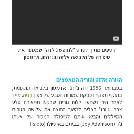
קטעים מתוך הסרט "לחופש נולדה" שמספר את
סיפורה של הלביאה אלזה
ובני הזוג אדמסון
הגורה אלזה והוריה המאמצים
בפברואר 1956 ירה
ג'ורג' אדמסון
בלביאה תוקפנית,
בתוקף תפקידו כפקח שמורות הטבע של צפון
קניה
. מייד
לאחר הירי נשמעו יללות גורים שבקעו ממאורת סלע
צרה. ג'ורג' הצליח למשוך החוצה את שלושת הגורים
המייללים והביא אותם לטיפולה המסור של אשתו
ג'וי
(
Joy Adamson
)
בביתם ב
איסיולו
(
Isiolo
).