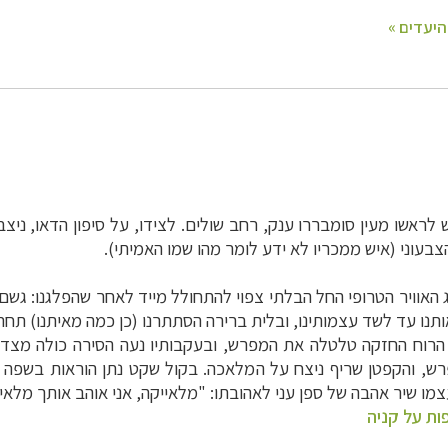
אשו מעין סומבררו ענק, רחב שולים. לצידו, על סיפון הדאו, ניצבו 
עוני (איש ממכריו לא ידע לומר מהו שמו האמיתי).
ג האוויר הטרופי החל הבלתי צפוי להתחולל מייד לאחר שהפלגנו: גשם 
תנו עד לשד עצמותינו, ובלית ברירה הסתתרנו (כן כמה מאיתנו) תחת
. הרוח החזקה טלטלה את המפרש, ובעקבותיו נעה הסירה כולה מצד ל
ש, והקפטן שריף ניצח על המלאכה. בקול שקט נתן הוראות בשפה 
צמו שיר אהבה של ספן עני לאהובתו: "מלאייקה, אני אוהב אותך מלאיי
ות על קניה