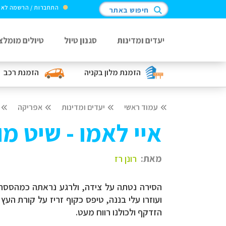
התחברות / הרשמה לא
חיפוש באתר
יעדים ומדינות
סגנון טיול
טיולים מומלצ
הזמנת מלון
בקניה
הזמנת רכב
עמוד ראשי
יעדים ומדינות
אפריקה
איי לאמו - שיט מו
מאת:
רונן רז
הסירה נטתה על צידה, ולרגע נראתה כמהססת
ועוזרו עלי בננה, טיפס כקוף זריז על קורת ה
הזדקף ולכולנו רווח מעט.