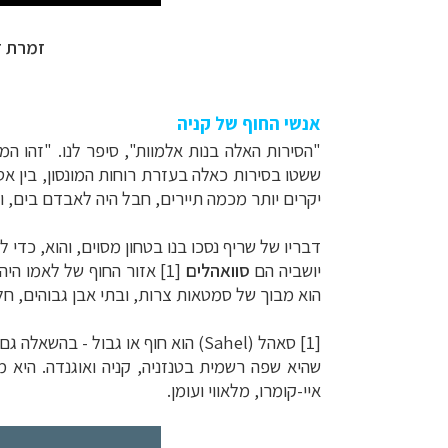
זמרת ד
אנשי החוף של קניה
"הסירות האלה בנות אלמוות", סיפר לנו. "זהו ה
ששטו בסירות כאלה בעזרת רוחות המונסון, בין א
יקרים יותר מכמה תיירים, חבל היה לאבדם בים, ולכ
דבריו של שריף נסכו בנו בטחון מסוים, והוא, כדי
יושביה הם
סוואהלים
[1] אזור החוף של לאמו היה מוכר בעבר בשמו
הוא מבוך של סמטאות צרות, ובתי אבן גבוהים, חלק
[1] סאהל
(Sahel)
הוא חוף או גבול - בהשאלה גם
שהיא שפה רשמית בטנזניה, קניה ואוגנדה. היא מדוברת על ידי כ-50 מיליון איש במדינות אלו וגם במדינות נ
איי-קומרו, מלאווי ועומן.