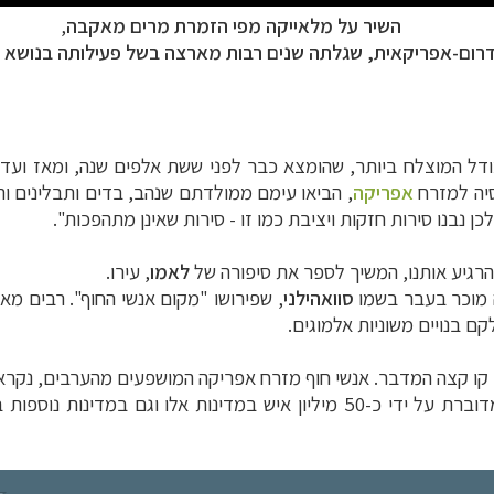
השיר על מלאייקה מפי הזמרת
מרים מאקבה
,
רום-אפריקאית, שגלתה שנים רבות מארצה בשל פעילותה בנושא ז
מודל המוצלח ביותר, שהומצא כבר לפני ששת אלפים שנה, ומאז ועד 
סיה למזרח
אפריקה
, הביאו עימם ממולדתם שנהב, בדים ותבלינים והח
ן נבנו סירות חזקות ויציבת כמו זו - סירות שאינן מתהפכות".
 להרגיע אותנו, המשיך לספר את סיפורה של
לאמו
, עירו.
סוואהילני
, שפירושו "מקום אנשי החוף". רבים מא
ם בנויים משוניות אלמוגים.
 קו קצה המדבר. אנשי חוף מזרח אפריקה המושפעים מהערבים, נקרא
וספות במזרח אפריקה וסביבתה, בקונגו,