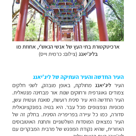
ארכיטקטורת בתי העץ של אנשי הנאש'י
, אחוזת מו
בליג'יאנג
(צילום: כרמית וייס)
העיר החדשה והעיר העתיקה של ליג'יאנג
העיר
ליג'יאנג
מחולקת, באופן מובהק, לשני חלקים
צמודים גאוגרפית ורחוקים שנות אור מבחינה מנטאלית.
העיר החדשה היא עיר סינית רועשת, סואנת ועטוית עשן,
מכוניות וצפצופים מכל עבר. היא בנויה בפונקציונאלית
סדורה, כמו כל עיירה בפריפריה הסינית. בחלק זה של
העיר נמצאים המוסדות השלטוניים ותחנת האוטובוסים
האזורית, שהיא נקודת המפגש של מרבית המבקרים עם