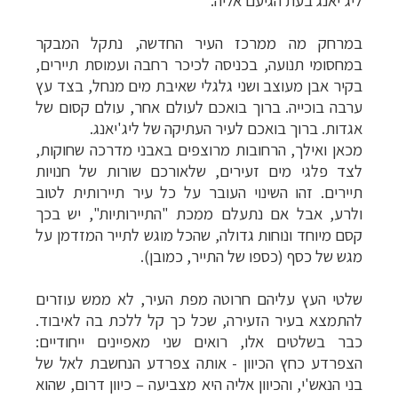
ליג'יאנג בעת הגיעם אליה.
במרחק מה ממרכז העיר החדשה, נתקל המבקר
במחסומי תנועה, בכניסה לכיכר רחבה ועמוסת תיירים,
בקיר אבן מעוצב ושני גלגלי שאיבת מים מנחל, בצד עץ
ערבה בוכייה. ברוך בואכם לעולם אחר, עולם קסום של
אגדות. ברוך בואכם לעיר העתיקה של ליג'יאנג.
מכאן ואילך, הרחובות מרוצפים באבני מדרכה שחוקות,
לצד פלגי מים זעירים, שלאורכם שורות של חנויות
תיירים. זהו השינוי העובר על כל עיר תיירותית לטוב
ולרע, אבל אם נתעלם ממכת "התיירותיות", יש בכך
קסם מיוחד ונוחות גדולה, שהכל מוגש לתייר המזדמן על
מגש של כסף (כספו של התייר, כמובן).
שלטי העץ עליהם חרוטה מפת העיר, לא ממש עוזרים
להתמצא בעיר הזעירה, שכל כך קל ללכת בה לאיבוד.
כבר בשלטים אלו, רואים שני מאפיינים ייחודיים:
הצפרדע כחץ הכיוון - אותה צפרדע הנחשבת לאל של
בני הנאש'י, והכיוון אליה היא מצביעה
–
כיוון דרום, שהוא