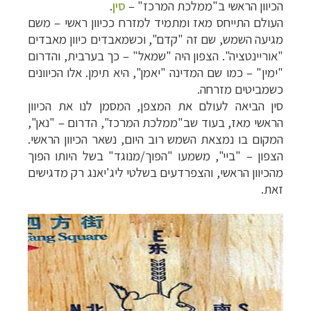
הכיוון הראשי ב"ממלכת המרכז"
–
סין
.
העולם התייחס מאז ומתמיד למזרח ככיוון ראשי
–
משם
מגיעה השמש, שם זה "קדם", וכשמאבדים כיוון מאבדים
"אוריינטציה". הצפון היה "שמאל"
–
כך בערבית, והדרום
"ימין"
–
כמו שם המדינה "יאמן", היא תימן. אלו הכיוונים
כשמביטים מזרחה.
סין הביאה לעולם את המצפן, המסמן לנו את הכיוון
הראשי מאז, בעוד שב"ממלכת המרכז", הדרום
–
"נאן",
המקום בו נמצאת השמש רוב היום, נשאר הכיוון הראשי.
הצפון
–
"ביי", משמעו "הפוך/מנוגד" בשל היותו הפוך
מהכיוון הראשי, והצפרדעים בשלטי ליג'יאנג רק מדגישים
זאת.