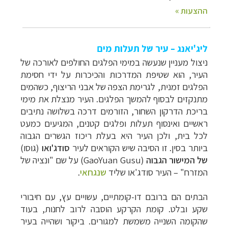
ליג'יאנג – עיר של תעלות מים
ניצול מעניין שנעשה במימי הפלגים החולפים לאורכה של
העיר, הוא שטיפת המדרכות והכיכרות על ידי חסימת
הפלגים זמנית, לגרימת הצפה של אבני הריצוף, כשהמים
מתנקזים לבסוף להמשך הפלגים. העיר מנצלת את מימי
בריכת הדרקון השחור, הזורמים דרכה בשלושה נתיבים
ראשיים ואינסוף תעלות ופלגים קטנים, המגיעים כמעט
לכל בית, ולכן העיר היא בעלת ריכוז הגשרים הגבוה
ביותר בסין. זו הסיבה שיש הקוראים לעיר
סודג'ואו
(גוסו)
של המישור הגבוה
(GaoYuan Gusu) על שם "ונציה של
המזרח" – העיר סודג'או שליד
שנגחאי
.
הבתים הם ברובם דו-קומתיים, עשויים עץ, עם חיבורי
שקע ובלט. קומת הקרקע הוסבה לרוב לחנות, בעוד
שהקומה השנייה משמשת למגורים.
ביקור ושהייה בעיר