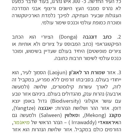
כל העיר החדשה. כ- 300 איש נהרגו, בעוד שדבר כמעט
לא נהרס ממבני העץ הישנים וריצוף אבני המדרכה
העגולות שבעיר העתיקה. לפיכך נלמדת הארכיטקטורה
ומוכרת כמופת עולמי וכנכס שימור עולמי.
2.
כתב
דונגבה
(Donga)
הציורי הוא הכתב
הפיקטוגראפי (כתב המבוסס על ציורים ולא אותיות או
ציורים מופשטים) היחיד בעולם שעדיין בשימוש, ומוכר
כנכס עולמי לשימור תרבות כתובה.
3.
אזור
שמורת הר לאוג'ון
(Laojun)
הסמוך לעיר, הוא
ייחודי בעולם. בסביבתו זורמים ללא מפריע, במקביל זה
לזה, לאורך עשרות קילומטרים, שלושה (ולמעשה
ארבעה) נהרות ענק, מהגדולים בעולם. ביניהם אזור טבע
עם עושר אקולוגי
(Biodiversity)
גדול באופן יוצא
דופן.
אזור ההר ושלושת הנהרות:
יאנגצה
(Yangtze),
מקונג
(Mekong), ו
סאלווין
(Salween) ולמעשה גם
ה
איראוואדי
(Irrawaddy ) – הנהר הראשי של
מיאנמר
,
הזורמים כולם במקביל. אזור שלושת הנהרות הוא אזור