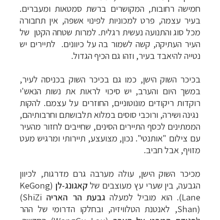
חמישה רחובות, המקושרים ברשת סמטאות ומעברים.
בעיר עצמה, פרט למכוניות לפינוי אשפה, אין תחבורה
מכל סוג והתנועה נעשית רגלית. למרות שטחה הקטן של
העיר העתיקה, קשה לשמור בה על כיוונים. לתיירים יש
נטייה להיאבד בעיר, וזהו גם הכיף הגדול.
בכיכר השוק הישן, כמו גם בכיכר השוק בכניסה לעיר,
במשך היום והערב, יש סיכוי לראות את נשות הנאש
'
י
רוקדות ריקודים מונוטוניים, החוזרים על עצמם. להקות
נגינה ושירה, ורוכבי סוסים במלוא תלבושתם וחרבותיהם,
הממתינים לכסף התיירים הסינים, שחייבים לחזור מהעיר
עם צילום
"
אותנטי
". נכון, מצועצע, תיירותי ומרגיש מעט
מזויף, אבל חביב.
מכיכר השוק הישן, עולה מערבה גרם מדרגות, לכיוון
הגבעה, בין שערי עץ מעוצבים של
קאגונג-לן
(KeGong
Lane)
. הוא
מוביל למעלה
גבעת הר האריה
(ShiZi
Shan)
, לאנטנת הטלוויזיה, ובחלקו הדרומי של ההר