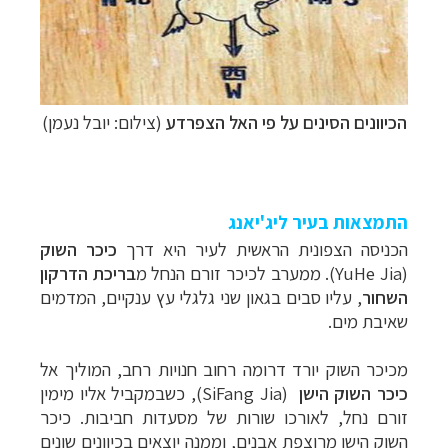
הכיוונים הסינים על פי האל הצפרדע
(צילום: יובל נעמן)
התמצאות בעיר ליג'יאנג
תכנון
טיולים למזרח הרחוק
לחצו לרשימת יעדים »
הכניסה הצפונית הראשית לעיר היא דרך
כיכר השוק
תכנון
טיולים לפולינזיה הצרפתית
לחצו לפרטים »
(YuHe Jia). ממערב לכיכר זורם הנחל מ
בריכת הדרקון
תכנון
טיולים לאוסטרליה וניו זילנד
לחצו לרשימת
השחור
, עליו סבים בגאון שני גלגלי עץ ענקיים, המדמים
ההצעות »
שאיבת מים.
מכיכר השוק יורד דרומה רחוב חנויות רחב, המוליך אל
כיכר השוק הישן
(
SiFang Jia
),
כשבמקביל אליו מימין
זורם נחל, לאורכו שורות של מסעדות חביבות.
כיכר
השוק הישן מרוצפת אבנים, וממנה יוצאים בכיוונים שונים