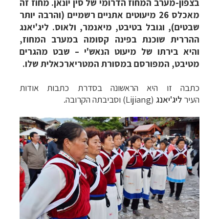
בצפון-מערב המחוז הדרומי של סין יונאן. מחוז זה
מאכלס 26 מיעוטים אתניים רשמיים (והרבה יותר
שבטים), וגובל בטיבט, מיאנמר, ולאוס. ליג'יאנג
ההררית שוכנת בפינה קסומה במערב המחוז,
והיא בירתו של מיעוט הנאש'י – שבט מהגרים
מטיבט, המפורסם במסורת המטריארכאלית שלו.
כתבה זו היא הראשונה בסדרת כתבות אודות
העיר
ליג'יאנג
(Lijiang)
וסביבתה הקרובה.