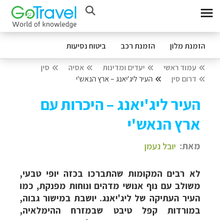
הזמנת מלון
הזמנת רכב
ביטוח נסיעות
עמוד ראשי
יעדים ומדינות
אסיה
סין
דרום סין
העיר ליג'יאנג – ארץ הנאש'י
העיר ליג'יאנג – היכרות עם
ארץ הנאש'י
מאת:
יובל נעמן
לא רבים המקומות שהתברכו בכזה יופי טבעי,
משולב עם נוף אנושי מדהים ונוחות מפנקת, כמו
העיר העתיקה של ליג'יאנג. יושבת במישור גבוה,
במורדות קפל טיבט שבמזרח ההימלאיה,