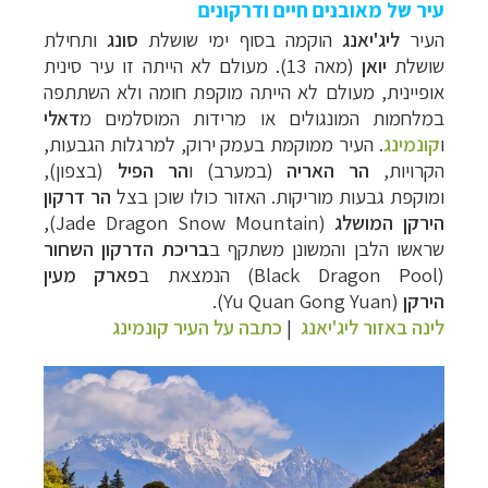
עיר של מאובנים חיים ודרקונים
העיר
ליג'יאנג
הוקמה בסוף ימי שושלת
סונג
ותחילת
שושלת
יואן
(מאה 13). מעולם לא הייתה זו עיר סינית
אופיינית, מעולם לא הייתה מוקפת חומה ולא השתתפה
במלחמות המונגולים או מרידות המוסלמים מ
דאלי
ו
קונמינג
.
העיר ממוקמת בעמק ירוק, למרגלות הגבעות,
הקרויות,
הר האריה
(במערב) ו
הר הפיל
(בצפון),
ומוקפת גבעות מוריקות. האזור כולו שוכן בצל
הר דרקון
הירקן
המושלג
(
Jade Dragon Snow Mountain
),
שראשו הלבן והמשונן משתקף ב
בריכת הדרקון השחור
(
Black Dragon Pool
)
הנמצאת ב
פארק מעין
הירקן
(
Yu Quan Gong Yuan
)
.
לינה באזור ליג'יאנג
|
כתבה על העיר קונמינג