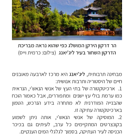
הר דרקון הירקן המושלג
כפי שהוא נראה מ
בריכת
הדרקון השחור בע
יר ליג'יאנג
(צילום: כרמית וייס)
מבחינה תרבותית,
ליג'יאנג
היא מרכז לארבעה מאובנים
חיים של היסטוריה ותרבות אנושית:
1.
ארכיטקטורה של בתי העץ של אנשי הנאש'י, הנראית
כמו ערמת בולי עץ ישנים ומתפוררים, אבל כאמור הוכח
שהבנייה המודרנית לא מתחרה בידע הנרכש, הטמון
בארכיטקטורה עתיקה זו.
2.
המוסיקה של אנשי הנאש'י, אותה ניתן לשמוע
בקונצרטים המתקיימים כל ערב, לעיתים גם בכיכר
הכניסה לעיר העתיקה, בסמוך לגלגלי המים הענקיים.