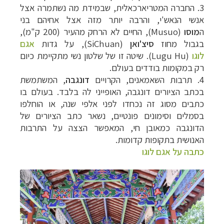
3.
החברה המטריארכאלית, שבמידת מה נשתמרה אצל
אנשי הנאש'י, והרבה יותר מזה אצל אחיהם בני
ה
מוסו
(Musuo),
החיים לא הרחק מהעיר (200 ק"מ),
בגבול מחוז
סיצ'ואן
(SiChuan)
, על גדות
אגם
לוגו
(Lugu Hu). שיטה זו של שלטון נשי מתקיימת כיום
רק במקומות בודדים בעולם.
4.
תרבות השאמאנים, הקרויים
דונגבה
, המשתמשת
בכתב הציורים דונגבה, האופייני לה בלבד. בעולם בו
כתבים מסוג זה נכחדו לפני אלפי שנה, או הוחלפו
בסמלים וסימונים פונטיים, נשאר כתב הציורים של
הדונגבה כמאובן חי, המאפשר הצצה על התרבות
האנושית בתקופות קדומות.
כתבה על אגם לוגו