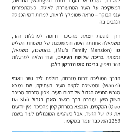
ל
פגודת המבט אל העבר
(WangGu Lou)
החדשה,
המשקיפה על העיר המתעוררת לאיטה, כשמתפזרים
ענני הבוקר
–
מראה שמומלץ לראות, למרות דמי הכניסה
הנגבים בה.
דרך נוספת יוצאת מהכיכר דרומה למרגלות ההר,
משמאלה אחוזתה היפה והמשופצת של משפחת השליט
מו
(
Mu’s Family Mansion
), בהמשכה, משמאל,
נמצאת
בריכת שלושת העיניים
, ועוד הלאה למרגלות
ההר מימין,
בריכת סוס הדרקון הלבן
.
הדרך המוליכה דרום-מזרחה, חולפת ליד גשר
וואנזי
(
WanZi
) וממשיכה לקצה העיר העתיקה, שם נמצא
מגרש החנייה הגדול של דרום העיר. צפון-מזרחה מכיכר
השוק הישן, עוברת דרך ב
גשר האבן הגדול
(
Da Shi
Qiao) המקסים, הנמצא במרחק קטן מהכיכר. אין יודעים
את גילו של הגשר, אבל כשהגיעו המונגולים לעיר בשנת
1253 הוא כבר עמד במקומו.