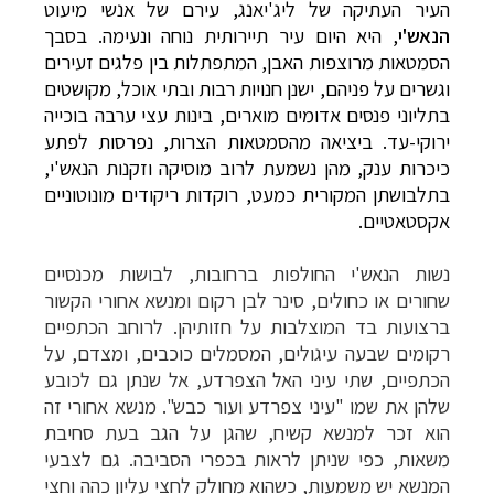
העיר העתיקה של ליג'יאנג, עירם של אנשי מיעוט
הנאש'י
, היא היום עיר תיירותית נוחה ונעימה. בסבך
הסמטאות מרוצפות האבן, המתפתלות בין פלגים זעירים
וגשרים על פניהם, ישנן חנויות רבות ובתי אוכל, מקושטים
בתליוני פנסים אדומים מוארים, בינות עצי ערבה בוכייה
ירוקי-עד. ביציאה מהסמטאות הצרות, נפרסות לפתע
כיכרות ענק, מהן נשמעת לרוב מוסיקה וזקנות הנאש'י,
בתלבושתן המקורית כמעט, רוקדות ריקודים מונוטוניים
אקסטאטיים.
נשות הנאש'י החולפות ברחובות, לבושות מכנסיים
שחורים או כחולים, סינר לבן רקום ומנשא אחורי הקשור
ברצועות בד המוצלבות על חזותיהן. לרוחב הכתפיים
רקומים שבעה עיגולים, המסמלים כוכבים, ומצדם, על
הכתפיים, שתי עיני האל הצפרדע, אל שנתן גם לכובע
שלהן את שמו "עיני צפרדע ועור כבש".
מנשא אחורי זה
הוא זכר למנשא קשיח, שהגן על הגב בעת סחיבת
משאות, כפי שניתן לראות בכפרי הסביבה. גם לצבעי
המנשא יש משמעות, כשהוא מחולק לחצי עליון כהה וחצי