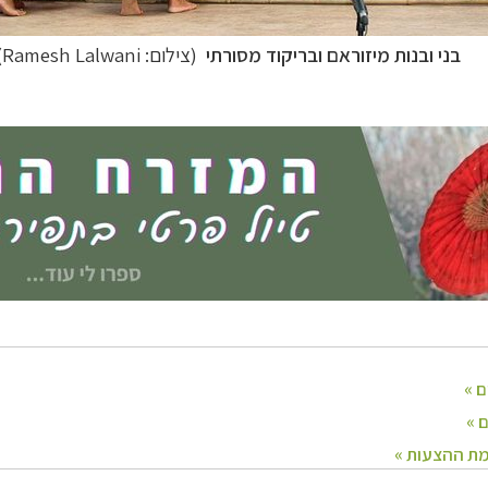
בני ובנות מיזוראם ובריקוד מסורתי
(צילום:
Ramesh Lalwani)
ח הרחוק
לחצו לרשימת יעדים »
לינזיה הצרפתית
לחצו לפרטים »
טרליה וניו זילנד
לחצו לרשימת ההצעות »