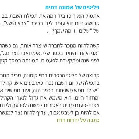
פליטים של אמונה דתית
אתמול הוא ריכז ביד רמה את תפילת השבת בבית
קדושה
.
היום הוא עומד לידי בכיכר "צבא הישע",
של "שלום" ו"מה שמך?
"
.
קשה להיות מנוכר לחברה שייצרה אותך, גם כשהח
"
אני היהודי היחיד בכפר שלי. אימי ואבי נוצרים.
לפני שנה ומתקשרת לפעמים. תמונתה במסך קטן ב
קבוצה של פליטי הכפרים בחיי קומונה, סביב תנור,
בתפילה של יום השבת נכחו כארבעים איש. קהילה
"
יש לנו חמש משפחות בכפר הזה, ועוד חמישים אי
ומחזור-חיים. הוא משמש אח גדול לנערי הקהי
צפנת-פענח מבית האסורים למשנה לפרעה ולידת 
אם להיות בן לשבט אבוד, עדיף להיות נצר למנשה,
כתבה על יהדות הודו