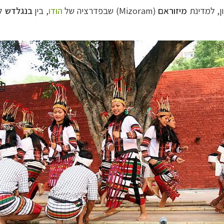
ן, למדינת
מיזוראם
(
Mizoram
) שבפדרציה של
הודו
, בין
בנגלדש
ל