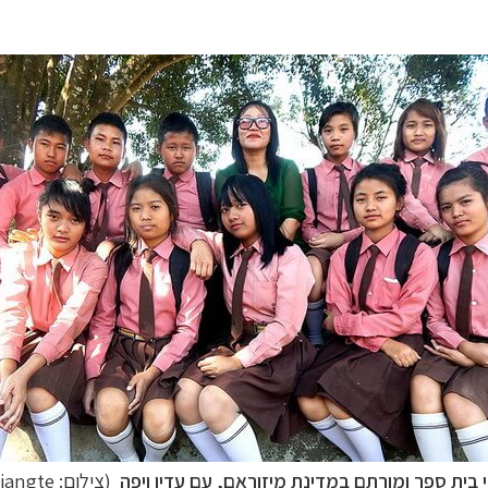
 בית ספר ומורתם במדינת מיזוראם,
עם עדין ויפה
(צילום:
angte)