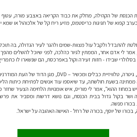
 הכנסת של הקהילה, מחלק את כבוד הקריאה באצבע מורה, עטוף ט
 בערב קפוא של חגיגות כריסטמס, מזיע ריח קל של אלכוהול או שמא
לטת להתבדל ולקבל עול מצוות-שמים ולהגר לעיר הגדולה, בה תוכ
..", אמר לי אדם אחר, הממתין לגיור כהלכה, לפני שיוכל להשלים מה
סלולרי שבידו - חזות זעירה וקול באפרכסת, הם שנשארו לו כתמרי
 גיטרה, טלוויזיית כבלים ומכשיר
DVD –
, מגן הדוד של העת המודרני
 ממתינה בשעת חולשתה, עד שיאספו עוד אנשים לפתיחת כיתות הלימ
ש במחוז ההוא", אמר לי מוריס, איש אומנויות הלחימה הצעיר שחזר 
לה ושר בקול גדול בבית הכנסת, וגם נושא דרשות ומסביר את פר
בכורו מנשה
.
 בכורו של יוסף, בכורה של רחל - האישה האהובה על ישראל
.