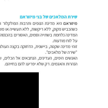
שירת המלאכים של בני מיזוראם
מיזוראם
היא מדינת הנופים ותרבות הפולקלור ה
כשהכביש פקוק, ללא ריקשות, ללא תעשייה או משא
המדינה נלחמת בשתייה וסמים, האסורים בהכנסה אלי
על לוח מודעות.
זוהי מדינה שקטה, ביישנית, הדחוקה בקצה העול
"שירה של מלאכים".
תכנון
טיולים למזר
האנשים היפים, העדינים, הנחבאים אל הכלים, ש
תכנון
טיולים לפו
הנהרות והאגמים. רק שלא יפריעו להם בחייהם.
תכנון
טיולים לאוס