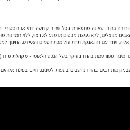
יחידה בהודו שאינה מתפארת בכל שריד קדושה דתי או היסטורי.
ה
בים מנוצלים, ללא נעיצת מבטים או מגע לא רצוי, ללא חמדנות מופ
ה, ויחד עם זה נאנקת תחת עול מכת הסמים והאיידס. החינוך למניעתם,
ם ימינה. מפורסמת בהודו בעיקר בשל הנכס הלאומי -
מקהלת מיזו
)
ח הרחוק
לחצו לרשימת יעדים »
במקומות רבים בהודו נחשבים בטעות לסינים, חיים בפינת אלוהים
לינזיה הצרפתית
לחצו לפרטים »
טרליה וניו זילנד
לחצו לרשימת ההצעות »