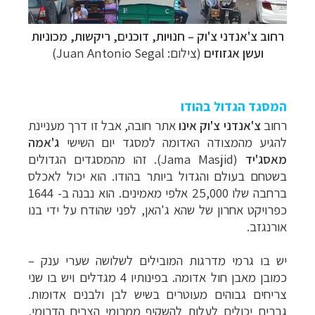
רחוב
צ
'
אנדני צ
'
וק
–
חנויות, דוכנים, ריקשות, מכוניות
ועשן אגזוזים
(צילום: Juan Antonio Segal)
המסגד הגדול בהודו
רחוב
צ
'
אנדני צ
'
וק אינו
אתר חובה, אבל זו דרך מעניינת
להגיע מהמצודה האדומה למסגד יום השישי
ג
'
אמה
מאסג
'
יד
(Jama Masjid)
. זהו מהמסגדים הגדולים
בשטחם בעולם והגדול ביותר בהודו. הוא יכול לאכלס
ברחבה שלו 25,000 אלפי מאמינים. הוא נבנה ב- 1644
כפרויקט אחרון של שהא ג'האן, לפני שהודח על ידי בנו
אורנגזב.
יש בו גרמי מדרגות המובילים לשלושה שערי ענק –
כמובן מאבן חול אדומה. בפינותיו 4 מגדלים ויש בו שני
צריחים גבוהים מעוטרים בשיש לבן ולבנים אדומות.
גברים יכולים לעלות להשקיף ממרומי הצריח הדרומי,