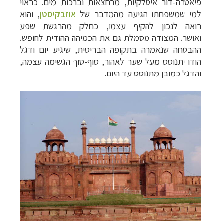
פיאטרה-דור איטלקיות, מרחצאות וברכות מים. כראוי
למי שמשפחתו הגיעה מהמדבר של
אוזבקיסטן
, והוא
רואה לנכון להקיף עצמו, כחלק מהרגשת שפע
ואושר.
המצודה מסמלת גם את הכמיהה ההודית לחופש.
ההבטחה שנאמרה בתקופה הבריטית, שיגיע יום ודגל
הודו יתנוסס מעל שער לאהור, סוף-סוף הגשימה עצמה,
והדגל כמובן מתנוסס עד היום.
תכנון
טיולים למזרח הרחוק
לחצו לרשימת יעדים »
תכנון
טיולים לפולינזיה הצרפתית
לחצו לפרטים »
תכנון
טיולים לאוסטרליה וניו זילנד
לחצו לרשימת
ההצעות »