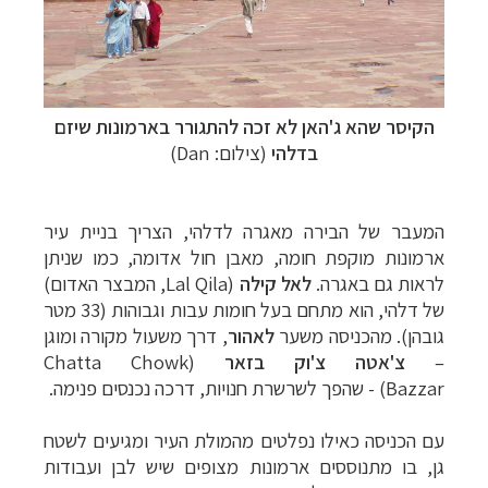
הקיסר שהא ג'האן
לא זכה להתגורר בארמונות שיזם
בדלהי
(צילום: Dan)
המעבר של הבירה מאגרה לדלהי, הצריך בניית עיר
ארמונות מוקפת חומה, מאבן חול אדומה, כמו שניתן
לראות גם באגרה.
לאל קילה
(
Lal Qila
,
המבצר האדום)
של דלהי, הוא מתחם בעל חומות עבות וגבוהות (33 מטר
גובהן). מהכניסה משער
לאהור
, דרך משעול מ
קורה ומוגן
–
צ'אטה צ'וק בזאר
(Chatta Chowk
Bazzar) - שהפך לשרשרת חנויות, דרכה נכנסים פנימה.
עם הכניסה כאילו נפלטים מהמולת העיר ומגיעים לשטח
גן, בו מתנוססים ארמונות מצופים שיש לבן ועבודות