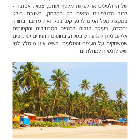
של הדולפינים או לפחות מלטף אותם, צפויה אכזבה -
לרוב הדולפינים נראים רק במרחק, כשגבם בולט
במקצת מעל המים לרגע קט. בכל זאת מדובר בחוויה
נחמדה, בעיקר בזכות החופים המבודדים והקסומים
אליהם ניתן להגיע רק בסירה. בחופים הזעירים יש קופים
שמשחקים על העצים והסלעים. השיט אינו מומלץ למי
תכנון
טיולים למזרח הרחוק
לחצו לרשימת יעדים »
שיש לו נטייה למחלת ים.
תכנון
טיולים לפולינזיה הצרפתית
לחצו לפרטים »
תכנון
טיולים לאוסטרליה וניו זילנד
לחצו לרשימת
ההצעות »