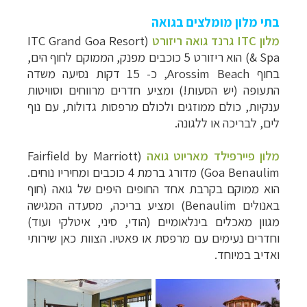
בתי מלון מומלצים בגואה
מלון
ITC
גרנד גואה ריזורט
(
ITC Grand Goa Resort
& Spa
) הוא ריזורט 5 כוכבים מפנק, הממוקם לחוף הים,
בחוף
Arossim Beach
, כ- 15 דקות נסיעה משדה
התעופה (יש הסעות!) ומציע חדרים מרווחים וסוויטות
ענקיות, כולם ממוזגים ולכולם מרפסות גדולות, עם נוף
לים, לבריכה או ללגונה.
מלון פיירפילד מאריוט גואה
(
Fairfield by Marriott
Goa Benaulim
) מדורג ברמת 4 כוכבים ומחיריו נוחים.
הוא ממוקם בקרבת אחד החופים היפים של גואה (חוף
באנולים
Benaulim
) ומציע בריכה, מסעדה המגישה
מגוון מאכלים בינלאומיים (הודי, סיני, איטלקי ועוד)
וחדרים נעימים עם מרפסת או פאטיו. הצוות כאן שירותי
ואדיב במיוחד.