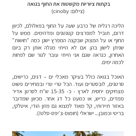
בקתות ציוריות מקשטות את החוף בגואה
(צילום: cinoby)
הליכה רגלית של כרבע שעה על החוף בפאלולם, לכיוון
דרום, תוביל למפרצים קטנטנים ומדהימים. ממש על
החוף או על המצוק שבקצה המפרץ ישנן כמה "חוּשוֹת"
שניתן לישון בהן. אם לא הייתי מגלה אותן רק ביום
האחרון, כנראה שגם אני הייתי עובר לגור שם לפחות
לכמה ימים.
האוכל בגואה כולל בעיקר מאכלי ים – דגים, כרישים,
סרטנים, לובסטרים ועוד. הכל טרי טרי ובמחירים פשוט
מצחיקים יחסית לארץ - כ- 15-35 ש"ח
לסרטן אדיר
ממדים, כריש, או כמעט כל דג אחר. מכיוון שמדובר
באזור תיירותי, קל מאוד למצוא גם מזון הודי, איטלקי,
בריטי וכמובן... ישראלי (חומוס-צ'יפס-סלט!).