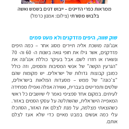
ממראות כפרי הדייגים
–
ייבוש דגים בשמש ואשה
בלבוש מסורתי
(צילום: אמנון כרמל)
שוק שווה, היפים מזדקנים ולא מעט סמים
אנג’ונה מושכת אליה תיירים מסוג אחר – כמה היפים
מזדקנים, אשר גילו את חופי גואה בשנות ה- 60 וה- 70
ונשארו או חזרו לשם. אבל בעיקר כוללת אנג’ונה את
"הגרעין הקשה"
של אנשי המסיבות והסמים, וזה כולל
כמובן קבוצות גדולות של ישראלים. יש מקומות שהם
"צ'כוּנה" של ממש – מסעדות המלאות בישראלים,
שלטים ותפריטים בעברית, ואווירה אפלה ואפילו מפחידה
לעיתים. במקום אחד ספציפי נאמר לי שיושבים כל ראשי
המאפייה הישראלית, שהשתלטה על עסקי הסמים באזור.
כשהוצאתי מצלמה, על מנת לצלם את האזור, הסתכלו
עלי כמה אנשים במבט מאיים כדי שלא אעז לצלם
אותם.