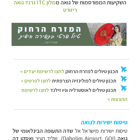
השקיעות המפורסמות של גואה מ
מלון
ITC
גרנד גואה
ריזורט
תכנון
טיולים למזרח הרחוק
לחצו לרשימת יעדים »
תכנון
טיולים לפולינזיה הצרפתית
לחצו לפרטים »
תכנון
טיולים לאוסטרליה וניו זילנד
לחצו לרשימת
ההצעות »
טיסות ישירות לגואה
טיסות ישירות מישראל אל
שדה התעופה הבינלאומי של
גואה
(Dabolim Airport, GOI), שליד העיר
ואסקו דה