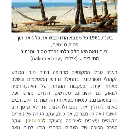
בשנת 1961 פלש צבא הודו וכבש את כל גואה תוך
פחות מיומיים,
וכיום גואה היא חלק בלתי נפרד מהודו
ומנתיב
התיירים...
(צילום: nakonechnyy)
בעבר
סבלו
המקומיים מרדיפה דתית מידי הכובש
הקתולי מפורטוגל. בתחילה נרדפו המוסלמים ובשלב
מאוחר יותר, בעקבות הגעתה של האינקוויזיציה
לגואה, גם ההינדים. מקדשים הינדים נהרסו ועל
חורבותיהם נבנו כנסיות מפוארות הקיימות עד היום. רבים
נאלצו להחליף את שמם ולהתנצר. עד לא מזמן רוב
תושבי גואה היו נוצרים, אך כיום, עקב הגירה של נוצרים
מקומיים עשירים לאירופה (בעיקר ל
בריטניה
), ועקב
הגירה הפוכה של הינדים מרחבי הודו לתוך גואה