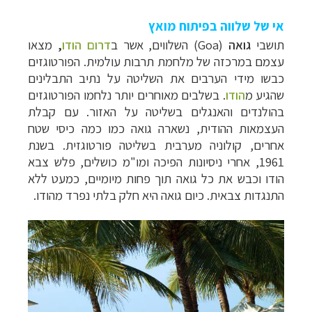
אי של שלווה בפיתוח מואץ
תושבי
גואה
(
Goa
)
השלווים, אשר
ב
דרום הודו
,
מצאו
עצמם במרכזה של מלחמת תרבות עולמית. הפורטוגזים
כבשו מידי הערבים את השליטה על נתיב התבלינים
שהגיע מ
הודו
. בשלבים מאוחרים יותר נלחמו הפורטוגזים
בהולנדים והאנגלים בשליטה על האזור. עם קבלת
העצמאות ההודית, נשארה גואה כמו כמה כיסי שטח
אחרים, קולוניה מערבית בשליטה פורטוגזית.
בשנת
1961, אחרי ניסיונות הפיכה ומו"מ כושלים, פלש צבא
הודו וכבש את כל גואה תוך פחות מיומיים, כמעט ללא
התנגדות צבאית. כיום גואה היא חלק בלתי נפרד מהודו.