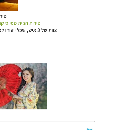
סיר
סירות הבית ספייס קו
צוות של 3 איש, שכל ייעודו לפנק אתכם, כולל שלוש ארוחות ואינספור נישנושים, סיורי חוף מרתקים - חוויה נפלאה ללילה או שניים.