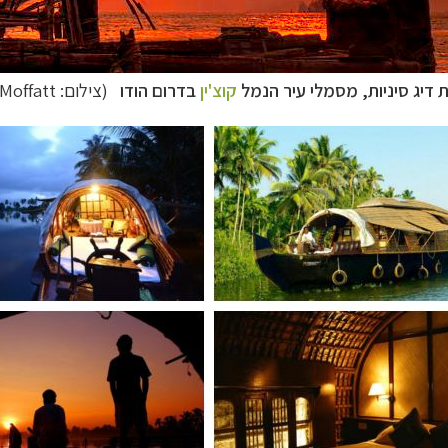
 דיג סיניות,
מסמלי עיר הנמל
קוצ'ין
בדרום הודו
(צילום:
Moffatt
ח הרחוק
לחצו לרשימת יעדים »
לינזיה הצרפתית
לחצו לפרטים »
טרליה וניו זילנד
לחצו לרשימת ההצעות »