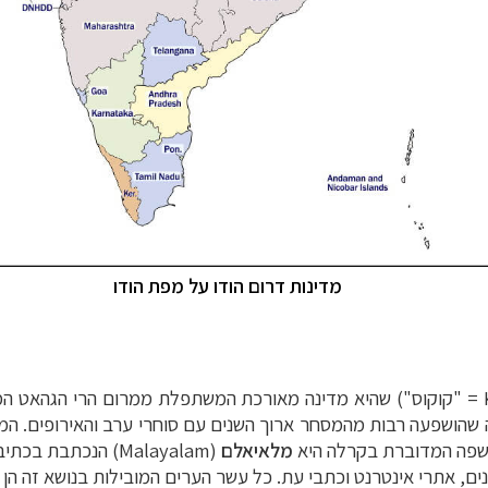
מדינות דרום הודו על מפת הודו
= "קוקוס") שהיא מדינה מאורכת המשתפלת ממרום הרי הגהאט המער
ה שהושפעה רבות מהמסחר ארוך השנים עם סוחרי ערב והאירופים. המש
 השפה המדוברת בקרלה היא
מלאיאלם
(Malayalam)
הנכתבת בכתיב ע
נים, אתרי אינטרנט וכתבי עת. כל עשר הערים המובילות בנושא זה ה