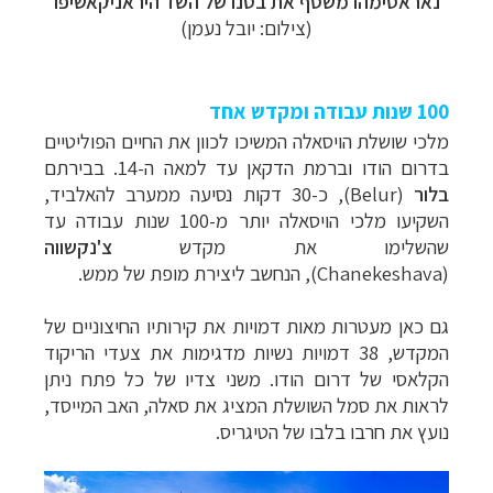
נאראסימהו משסף את בטנו של השד היראניקאשיפו
(צילום: יובל נעמן)
100 שנות עבודה ומקדש אחד
מלכי שושלת הויסאלה המשיכו לכוון את החיים הפוליטיים
בדרום הודו וברמת הדקאן עד למאה ה-14. בבירתם
בלור
(
Belur
), כ-30 דקות נסיעה ממערב להאלביד,
השקיעו מלכי הויסאלה יותר מ-100 שנות עבודה עד
שהשלימו את מקדש
צ'נקשווה
(
Chanekeshava
), הנחשב ליצירת מופת של ממש.
גם כאן מעטרות מאות דמויות את קירותיו החיצוניים של
המקדש, 38 דמויות נשיות מדגימות את צעדי הריקוד
הקלאסי של דרום הודו. משני צדיו של כל פתח ניתן
לראות את סמל השושלת המציג את סאלה, האב המייסד,
נועץ את חרבו בלבו של הטיגריס.