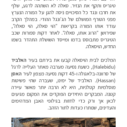
טיגריס ותקף את הנזיר. סאלה לא השתהה לרגע, שלף
את חרבו ונגד כל הסיכויים ניסה להגן על המורה הנערץ
מפני הטורף המושלם של הג'ונגל ההודי. במהלך הקרב
עודד אותו המורה בקריאות "הוי סאלה, הוי סאלה",
שפירושן "הרוג אותו, סאלה". לאחר דקות ספורות שכב
הטיגריס מתבוסס בדמו ומייסד השושלת התהדר בשמו
החדש, הויסאלה.
המלכים לבית הויסאלה קבעו את בירתם בעיר
האלביד
(
Halebidu
), כשעת נסיעה מערבה מאתר העלייה לרגל
של סרוונה-בלאגולה ו-45 דקות נסיעה מצפון לעיר
האסן
(
Hassan
). האלביד של ימינו, שעברה שתי פשיטות
מוסלמיות קטלניות, היא לא הרבה יותר מאשר עיירה
קטנה. המבקרים היחידים הפוקדים את המקום מגיעים
לכאן אך ורק כדי לחזות בגילופי האבן המדהימים
והעדינים, שנותרו כעדות לתור הזהב.