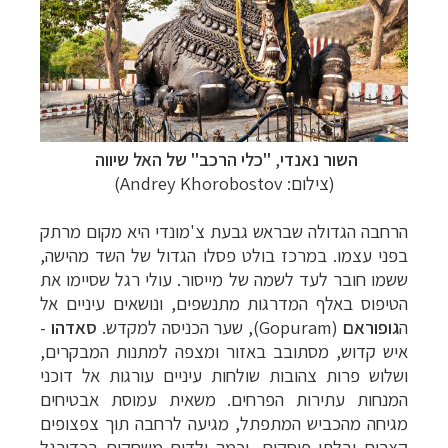
השור
נאנדי
,
"כלי הרכב" של האל שיווה
(צילום:
Andrey Khorobostov
)
הרחבה הגדולה שבראש גבעת צ'מונדי היא מקום מרתק
בפני עצמו. במרכז בולט פסלו הגדול של השד מהישה,
ששמו חובר לעד לשמה של מייסור. עולי רגל שסיימו את
הטיפוס באלף המדרגות מתנשפים, ונושאים עיניים אל
ה
גופוראם
(
Gopuram
), שער הכניסה למקדש.
סאדהו
-
איש קדוש, מסתובב באזור ומצפה למתנות המבקרים,
ושלוש פרות צהובות שולחות עיניים עורגות אל דוכני
המנחות עתירות הפרחים.
משאית עמוסת אבטיחים
מגיחה מהכביש המתפתל, מגיעה לרחבה תוך צפצופים
קצרים ובלתי פוסקים, וכמה ילדים משחקים בכדורגל