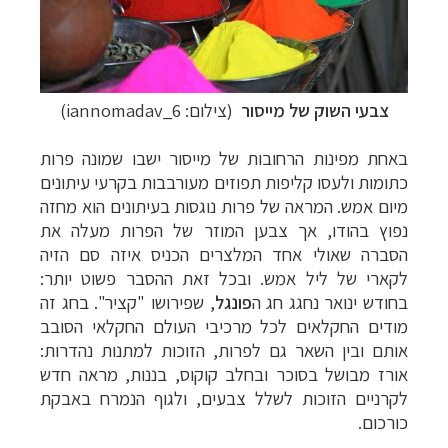
צבעי השוק של מייסור
(צילום:
6_iannomadav
)
באחת מפינות הרחובות של מייסור ישבו שמונה פרות
כתומות ולעסו קליפות תפוזים מעורבבות בקרעי עיתונים
מיום אמש. המראה של פרות נוגסות בעיתונים הוא מחזה
נפוץ בהודו, אך צבען המוזר של הפרות מעלה את
הסברה שאולי אחד המלצרים הכניס איזה סם הזיה
לקארי של ליל אמש. ובכל זאת ההסבר פשוט יותר:
בחודש ינואר נחגג חג ה
פונגל
, שפירושו "קציר". בחג זה
מודים החקלאים לכל מרכיבי העולם החקלאי הסובב
אותם ובין השאר גם לפרות, הזוכות למתנות נהדרות:
אורז מבושל בסוכר ובחלב קוקוס, בננות, מראה חדש
לקרניים הזוכות לשלל צבעים, ולגוף הנמרח באבקת
כורכום.