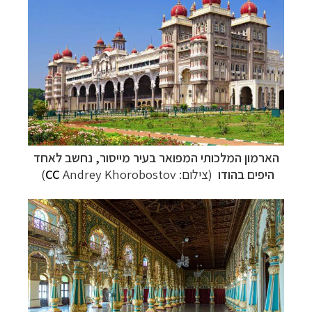
תכנון
טיולים למזרח הרחוק
לחצו לרשימת יעדים »
תכנון
טיולים לפולינזיה הצרפתית
לחצו לפרטים »
תכנון
טיולים לאוסטרליה וניו זילנד
לחצו לרשימת
ההצעות »
הארמון המלכותי
המפואר
בעיר מייסור,
נחשב לאחד
היפים בהודו
(צילום:
Andrey Khorobostov
CC
)