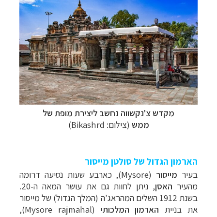
מקדש צ'נקשווה נחשב ליצירת מופת של
ממש
(צילום:
Bikashrd
)
הארמון הגדול של סולטן מייסור
בעיר
מייסור
(
Mysore
), כארבע שעות נסיעה דרומה
מהעיר
האסן
, ניתן לחוות גם את עושר המאה ה-20.
בשנת 1912 השלים המהראג'ה (המלך הגדול) של מייסור
את בניית
הארמון המלכותי
(
Mysore rajmahal
),