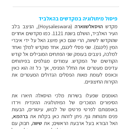
פיסול מיתולוגיה במקדשים בהאלביד
מקדש
הויסאלשווארה
(
Hoysaleswara
), הניצב בלב
העיר האלביד, הושלם בשנת 1121. כמו מקדשים אחרים
שהוקדשו לשיווה, הרי שגם כאן מיוצג האל על ידי איברי
המין (לינגם). שני פסלי לינגם, אחד מוקדש למלך ואחד
למלכה, ניצבים בעומק שני הפתחים המובילים אל קודש
הקודשים של המקדש. עמודים מגולפים בפיתוחים
עדינים מעטרים את החלל הפנימי, אך כל זה הוא כאין
וכאפס לעומת מאות הפסלים הגדולים המעטרים את
הקירות החיצוניים.
האומנים שפעלו בשירות מלכי הויסאלה תיארו את
הסיפורים המוכרים של המיתולוגיה ההינדית וירדו
באומנותם לפרטי פרטים של לבוש, עיטורים, הבעות
פנים ותנוחות גוף. ניתן לזהות כאן בקלות את
ברהמא
,
האל הבורא בעל ארבעת הראשים; את
שיווה
, חבוק עם