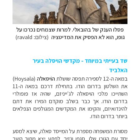
פסלו הענק של בהובאלי. למרות שצמחים נכרכו על
גופו, הוא לא הפסיק את המדיטציה
(צילום:
ravald)
שד בעייתי במיוחד - מקדשי הויסלה בעיר
תכנון
טיולים למזרח הרחוק
לחצו לרשימת יעדים »
האלביד
תכנון
טיולים לפולינזיה הצרפתית
לחצו לפרטים »
במאה ה-12 לספירה תפסה שושלת
הוֹיסאלה
(
Hoysala
)
תכנון
טיולים לאוסטרליה וניו זילנד
לחצו לרשימת
את השלטון בדרום הודו. בתחילת דרכם במאה ה-11
ההצעות »
השתייכו מלכי הויסאלה לג'ייניזם, שהיה אז פופולרי
בדרום הודו. אך כבר בשלב מוקדם המירו את דתם
להינדואיזם, והקימו את המקדשים המגולפים הנפלאים
ביותר בדרום הודו.
מסורת המשפחה מספרת על המייסד סאלה, שיצא למסע
יחד עם הגורו שלו, סגפן ונזיר. לפתע יצא מתוך היער