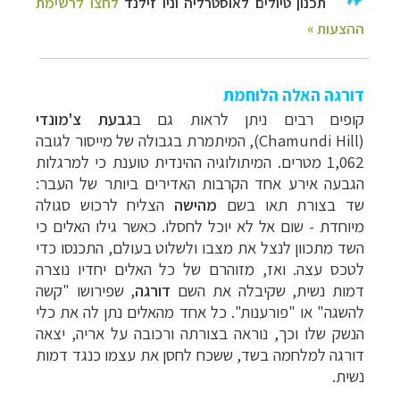
דורגה האלה הלוחמת
קופים רבים ניתן לראות גם ב
גבעת צ'מונדי
(
Chamundi Hill
), המיתמרת בגבולה של מייסור לגובה
1,062 מטרים. המיתולוגיה ההינדית טוענת כי למרגלות
הגבעה אירע אחד הקרבות האדירים ביותר של העבר:
שד בצורת תאו בשם
מהישה
הצליח לרכוש סגולה
מיוחדת - שום אל לא יוכל לחסלו. כאשר גילו האלים כי
השד מתכוון לנצל את מצבו ולשלוט בעולם, התכנסו כדי
לטכס עצה. ואז, מזוהרם של כל האלים יחדיו נוצרה
דמות נשית, שקיבלה את השם
דורגה
, שפירושו "קשה
להשגה" או "פורענות". כל אחד מהאלים נתן לה את כלי
הנשק שלו וכך, נוראה בצורתה ורכובה על אריה, יצאה
דורגה למלחמה בשד, ששכח לחסן את עצמו כנגד דמות
נשית.