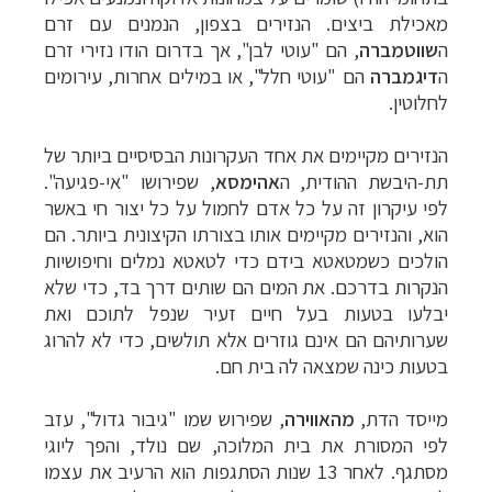
מאכילת ביצים. הנזירים בצפון, הנמנים עם זרם
ה
שווטמברה
, הם "עוטי לבן", אך בדרום הודו נזירי זרם
ה
דיגמברה
הם "עוטי חלל", או במילים אחרות, עירומים
לחלוטין.
הנזירים מקיימים את אחד העקרונות הבסיסיים ביותר של
תת-היבשת ההודית, ה
אהימסא
, שפירושו "אי-פגיעה".
לפי עיקרון זה על כל אדם לחמול על כל יצור חי באשר
הוא, והנזירים מקיימים אותו בצורתו הקיצונית ביותר. הם
הולכים כשמטאטא בידם כדי לטאטא נמלים וחיפושיות
הנקרות בדרכם. את המים הם שותים דרך בד, כדי שלא
יבלעו בטעות בעל חיים זעיר שנפל לתוכם ואת
שערותיהם הם אינם גוזרים אלא תולשים, כדי לא להרוג
בטעות כינה שמצאה לה בית חם.
מייסד הדת,
מהאווירה
, שפירוש שמו "גיבור גדול", עזב
לפי המסורת את בית המלוכה, שם נולד, והפך ליוגי
מסתגף. לאחר 13 שנות הסתגפות הוא הרעיב את עצמו