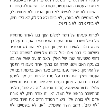
מדיטציה עמוקה והסתגפות חמורה לרכוש סגולה מיוחדת
- המוות לא יוכל להשיגו לא בתוך הבית ולא מחוצה לו,
לא בשמיים ולא בארץ, לא ביום ולא בלילה, לא בידי חיה,
לא בידי אדם ולא בידי אל.
למרות שנאתו של השד לאלים הפך בנו לאחד מחסידיו
של האל
וישנו
. באחד הימים הוכיח האב את בנו על כך
שהוא סוגד לאויבו בנפש, אך הבן לא התרגש והסביר
בשלווה כי דבר אינו יכול לכוחו של וישנו "השורה בכל"
(זוהי משמעות שמו של האל). האב הזועם שאל את בנו
בצעקה האם וישנו שורה גם בתוך אחד מעמודי התמך
של הארמון. כאשר נענה בחיוב צעד האב בחמת זעם אל
העמוד ושלף את חרבו על מנת להכות בו, אך לפתע
נעצר בתדהמה. מתוך העמוד יצא יצור מוזר. היה זה וישנו
שנולד כ
נאראסימהא
(אדם-אריה). "זה לא טוב", חלפה
המחשבה בראשו של השד. "אין זו צורת חיה, לא צורת
אדם ולא צורת אל". היצור המוזר הרים את השד בידיו.
"לא טוב", חשב השד האומלל, "אני לא בשמיים ולא