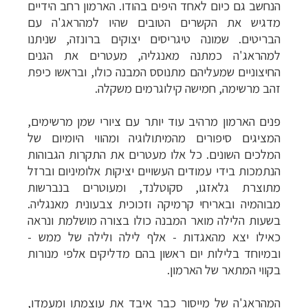
הנחשב גם כיום לאחד היפים בהודו. הארמון רחב הידיים
מדגיש את הקשרים הטובים שהיו למהראג'ה עם
הבריטים. שמונה טיגריסים יצוקים ברונזה, שניתנו
למהראג'ה כמתנה מאנגליה, מעטרים את הגנים
החיצוניים שמעליהם מתנוסס המבנה כולו, ובראשו כיפת
זהב מרשימה, חמישה קילוגרמים משקלה.
פנים הארמון מרהיב עוד יותר עם ציורי שמן מרשימים,
המציגים סיפורים מהמיתולוגיה ומהווי היומיום של
המלכים השונים. כל אלו מעטרים את התקרות הגבוהות
הנתמכות בידי עמודים העשויים יציקות אלומיניום וברזל
מתוצרת גלאזגו, סקוטלנד, ומעוטרים בנברשות
מבוהמיה ובאריחי קרמיקה וזכוכית צבעונית מאנגליה.
בשעות הלילה מואר המבנה כולו בצורה מושלמת ונראה
כאילו יצא מהאגדות - אלף לילה ולילה של ממש -
ובמיוחד בלילות יום ראשון בהם מדליקים אלפי מנורות
בקווי המתאר של הארמון.
המהראג'ה של מייסור כבר איבד את עוצמתו ומעמדו,