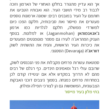
אך הוא עדיין מתגורר בחלקו האחורי של הארמון וזוכה
לכבוד רב מידי תושבי העיר. הוא ואבותיו הטביעו את
חותמם על העיר במובנים רבים: שמונה ארמונות נוספים
מעטרים את מייסור ואת סביבותיה, חלקם הפכו כיום
למשרדי ממשלה, חלקם לגלריות כמו ארמון
ג'אגאנמוהאן
Jaganmohan)
) או למלונות
.
בנוסף
העניק המהראג'ה לעירו גם מספר מונומנטים המעטרים
את כיכרות העיר הראשיות, והניח את התשתית לשוק
דווראג'ה
(
Devaraja
) הססגוני.
סמטאות עטורות פרחים מקבלות את פני הנכנסים לשוק,
שרובם עולי רגל ומאמינים הינדים. כף רגלם של רבים
מהם לא תדרוך במקדש אלא אם יצטיידו קודם לכן
במחרוזת פרחים כמנחה. בסמוך ניצבים דוכני האבקות
הצבעוניות, המשמשות גם הן לצורכי תפילה ופולחן.
בתי מלון בעיר מייסור