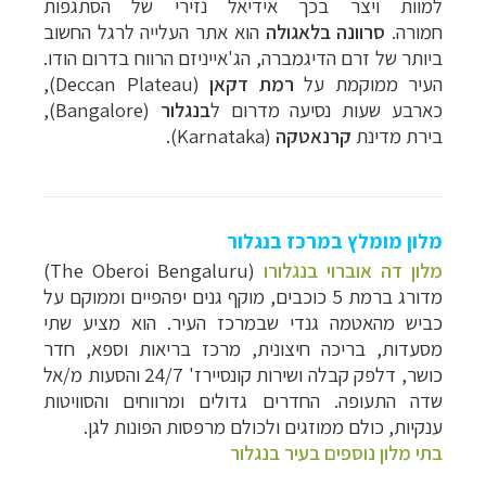
למוות ויצר בכך אידיאל נזירי של הסתגפות
חמורה.
סרוונה בלאגולה
הוא אתר העלייה לרגל החשוב
ביותר של זרם הדיגמברה, הג'אייניזם הרווח בדרום הודו.
העיר ממוקמת על
רמת דקאן
(
Deccan Plateau
),
כארבע שעות נסיעה מדרום ל
בנגלור
(
Bangalore
),
בירת מדינת
קרנאטקה
(
Karnataka
).
מלון מומלץ במרכז בנגלור
מלון דה אוברוי בנגלורו
(The Oberoi Bengaluru)
מדורג ברמת 5 כוכבים, מוקף גנים יפהפיים וממוקם על
כביש מהאטמה גנדי שבמרכז העיר. הוא מציע שתי
מסעדות, בריכה חיצונית, מרכז בריאות וספא, חדר
כושר, דלפק קבלה ושירות קונסיירז' 24/7 והסעות מ/אל
שדה התעופה. החדרים גדולים ומרווחים והסוויטות
ענקיות, כולם ממוזגים ולכולם מרפסות הפונות לגן.
בתי מלון נוספים בעיר בנגלור