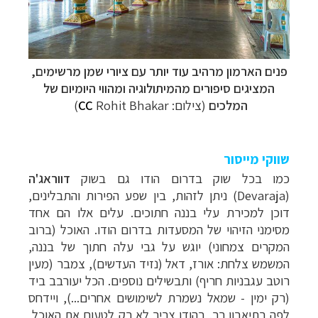
פנים הארמון מרהיב עוד יותר עם ציורי שמן מרשימים,
המציגים סיפורים מהמיתולוגיה ומהווי היומיום של
המלכים
(צילום:
Rohit Bhakar
CC
)
שווקי מייסור
כמו בכל שוק בדרום הודו גם בשוק
דווראג'ה
(
Devaraja
) ניתן לזהות, בין שפע הפירות והתבלינים,
דוכן למכירת עלי בננה חתוכים. עלים אלו הם אחד
מסימני הזיהוי של המסעדות בדרום הודו. האוכל (ברוב
המקרים צמחוני) יוגש על גבי עלה חתוך של בננה,
המשמש צלחת: אורז, דאל (נזיד העדשים), צמבר (מעין
רוטב עגבניות חריף) ותבשילים נוספים. הכל יעורבב ביד
(רק ימין - שמאל נשמרת לשימושים אחרים...), ויידחס
לפה בתיאבון רב. בהודו צריך לא רק לטעום את האוכל,