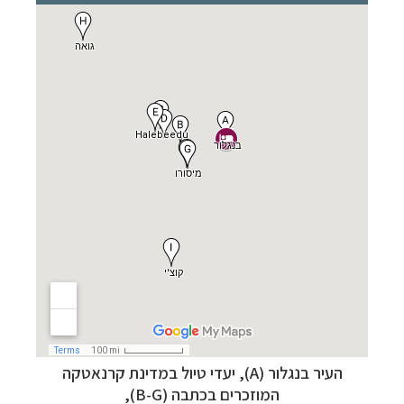
העיר בנגלור (A), יעדי טיול במדינת
קרנאטקה
המוזכרים בכתבה (B-G),
תכנון
טיולים למזרח הרחוק
לחצו לרשימת יעדים »