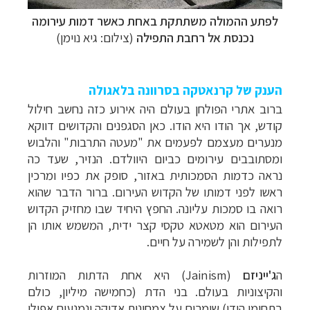
לפתע ההמולה משתתקת באחת כאשר דמות עירומה
נכנסת אל רחבת התפילה
(צילום: גיא נוימן)
הענק של קרנאטקה בסרוונה בלאגולה
ברוב אתרי הפולחן בעולם היה אירוע כזה נחשב חילול
קודש, אך הודו היא הודו. כאן הסגפנים והקדושים דווקא
מנערים מעצמם לפעמים את "מעטה התרבות" והלבוש
ומסתובבים עירומים כביום היוולדם. הנזיר, שעד כה
נראה כדמות הסמכותית באזור, סופק את כפיו ומרכין
ראשו לפני דמותו של הקדוש העירום. ברור הדבר שהוא
רואה בו סמכות עליונה. החפץ היחיד שבו מחזיק הקדוש
העירום הוא מטאטא טקסי קצר ידית, המשמש אותו הן
לתפילות והן לשמירה על חיים.
ה
ג'ייניזם
(
Jainism) היא אחת הדתות המוזרות
והקיצוניות בעולם. בני הדת (כחמישה מיליון, כולם
בתחומי הודו) שומרים על צמחונות אדוקה ונמנעים אפילו