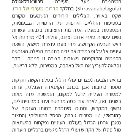
המיתמרת מעל העיירה
סרוונאבלאגולה
(
Shravanabelagola
) בחלקה
הדרום-מערבי של הודו
.
שקט באוויר. הצלילים היחידים הנשמעים מקורם
בטפיפות הרגליים היחפות של הדמויות הצבעוניות,
המטפסות במעלה המדרגות החצובות בגבעה. עשרות
נשים עטויות סארי אדום וצהוב, עולות 434 מדרגות אל
ראש הגבעה הקדושה. מדי פעם עוצרת מישהי, נושאת
עיניים אל על ומצמידה את ידיה בתנוחת תפילה. האנרגיה
הפנימית והתוקפנות נשאבות בצורה זו פנימה - דרך
נפלאה להעריץ את האל באהבה, במסירות, ללא דרישות.
בראש הגבעה נעצרים עולי הרגל. בסלע הקשה חקוקות
מספר כתובות אבן בכתב הקאנאדה העגלגל, עדות
למסורת העלייה לרגל למקום, הנמשכת מזה מאות
בשנים. ואז, לאחר עוד כמה מדרגות ועוד כמה פיתולים,
נחשף המקדש, ומתוכו מיתמרת דמותו הענקית של
בָּהובּאלי
, 17 מטרים
גובהה, הפסל המונוליתי (החצוב
מאבן אחת) הגדול בעולם! העיניים נפקחות בהשתאות
מול פסלו של הקדוש ועולי הרגל ניגשים ברגליים רועדות