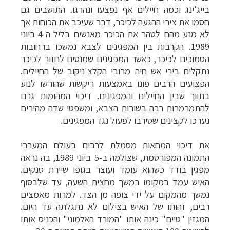
בייג'ינג וכמה חיילים אף נפצעו ונהרגו. התושבים גם
חסמו את צירי ההגעה לכיכר, דבר שעיכב את הכוחות אך
לא מנע מהם לטהר את הכיכר מאנשים בליל ה-4 ביוני
1989. הקרבות בין המפגינים לצבא נמשכו ברחובות
הסמוכים לכיכר, כאשר המפגינים שמנסים לחזור לכיכר
נתקלים בירי אש חיה מרובי הקלצ'ניקוב של החיילים.
הפצועים הרבים פונו באמצעות ריקשות שהורשו לנוע
בתווך שבין החיילים והמפגינים. דיכוי המהומות גרם
להתמרמרות רבה בשורות הצבא, ומשפטי שדה מהירים
נערכו לקצינים שסירבו לפעול נגד המפגינים.
את דיכוי המחאות מסמלת לרבים בעולם המערבי
התמונה המפורסמת, שצולמה ב-5 ביוני 1989, בה נראה
מפגין בודד כשהוא עומד ועוצר בגופו שיירת טנקים.
האיש עמד במקומו במשך מחצית השעה, עד שלבסוף
נמשך מהמקום על ידי צופה מן הצד. למרות מאמצים
רבים, זהותו של האיש בצילום לא נתגלתה עד היום.
המגזין "טיים" כינה אותו "המורד האלמוני" והכניס אותו