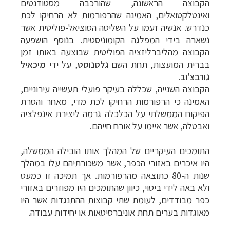
הקבוצה הראשונה, שהורכבה מסטודנטים
ואינטלקטואלים, האמינה שהרפורמות לא הרחיקו לכת
כנדרש. אנשיה זעמו על השליטה הסוציאל-פוליטית אשר
נשארה בידי המפלגה הקומוניסטית. בנוסף הושפעה
הקבוצה מהליברליזציה הפוליטית שבוצעה באותו זמן
בברית המועצות, תחת השם
גלסנוסט
, על ידי
מיכאיל
גורבצ'וב
.
הקבוצה השנייה, שכללה בעיקר פועלי תעשייה עירוניים,
האמינה כי הרפורמות הרחיקו לכת מדי, מאחר והסרת
הפיקוח הממשלתי על הכלכלה גרמה ליצירת אינפלציה
ואבטלה, אשר איימו על אורח חייהם.
התומכים העיקריים של המהלך אותו הובילה הממשלה,
היו איכרים באזורי הכפר, אשר משכורתיהם עלו במהלך
שנות ה-80 כתוצאה מהרפורמות. אך תמיכה זו כמעט
ולא באה לידי ביטוי, כיוון שהתומכים היו מפוזרים באזורי
כפר מבודדים, לעומת שתי קבוצות ההתנגדות אשר היו
מאוגדות בערים תחת אוניברסיטאות או יחידות עבודה.