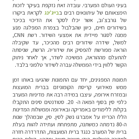
בעיני העולם המערבי. עובדה זאת נזקפת בעיקר לזכות
הימצאותם של עיתונאים רבים ב
בייג'ינג
לקראת ביקורו
של גורבצ'וב, אשר יכלו לסקר את הדיכוי בכיכר
בשידורים חיים, כיוון שהבלבול בצמרת המפלגה מנע
ממנה לסגור מיידית את אמצעי השידור. רשת
CNN
,
למשל, שידרה שידורים רבים מהכיכר, עד שקיבלה
הוראה מפורשת להפסיק את שידוריה. הרשת, שניסתה
להתעלם מההוראה, המשיכה לשדר, אך לאחר ניתוק
הקשר ללווין בידי הממשלה עברה לשידור טלפוני בלבד.
תמונות המפגינים, יחד עם התמונות שהגיעו באותו זמן
ממש מאירועי קריסת הקומוניזם בברית המועצות
ובמזרח אירופה, עיצבו במידה רבה את מדיניות המערב
כלפי סין בסוף המאה ה- 20.
סטודנטים סינים התקבלו
בקלות ללימודים באמריקה ובאירופה וממשלות המדינות
הללו הכריזו על אמברגו נשק לסין. סין, שבמהלך שנות
ה-80 נדמתה כמשתנה, מתפתחת ועתידה להוות בעלת
ברית של המערב כנגד ברית המועצות, התדרדרה חזרה
למדינה הנשלטת בידי משטר חשוך ומדכא. קולות רבים