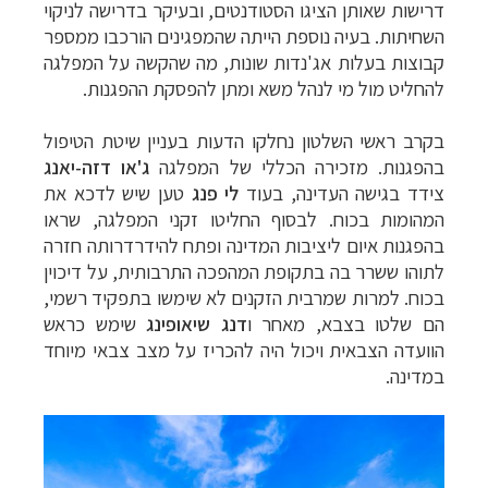
דרישות שאותן הציגו הסטודנטים, ובעיקר בדרישה לניקוי
השחיתות.
בעיה נוספת הייתה שהמפגינים הורכבו ממספר
קבוצות בעלות אג'נדות שונות, מה שהקשה על המפלגה
להחליט מול מי לנהל משא ומתן להפסקת ההפגנות.
בקרב ראשי השלטון נחלקו הדעות בעניין שיטת הטיפול
בהפגנות. מזכירה הכללי של המפלגה
ג'או דזה-יאנג
צידד בגישה העדינה, בעוד
לי פנג
טען שיש לדכא את
המהומות בכוח. לבסוף החליטו זקני המפלגה, שראו
בהפגנות איום ליציבות המדינה ופתח להידרדרותה חזרה
לתוהו ששרר בה בתקופת המהפכה התרבותית, על דיכוין
בכוח.
למרות שמרבית הזקנים לא שימשו בתפקיד רשמי,
הם שלטו בצבא, מאחר ו
דנג שיאופינג
שימש כראש
הוועדה הצבאית ויכול היה להכריז על מצב צבאי מיוחד
במדינה.