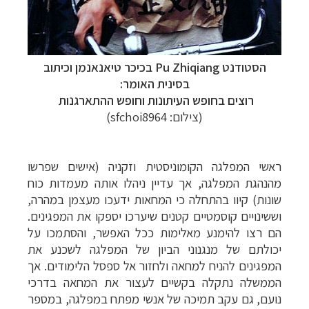
הסטודנט Pu Zhiqiang
בכיכר טיאנאנמן וכיתוב
בסינית האומר:
רוצים בחופש העיתונות וחופש ההתארגנות
(צילום:
sfchoi8964
)
ראשי המפלגה הקומוניסטית וזקניה (אישים שפרשו
מהנהגת המפלגה, אך עדיין ניהלו אותה מעמדות כוח
שונות) קיוו בהתחלה כי המחאות ידעכו מעצמן במהרה,
וששינויים קוסמטיים קטנים שיערכו יספקו את המפגינים.
הם רצו להימנע מאלימות ככל האפשר, והסתמכו על
יכולתם של מנגנוני הביון של המפלגה לשכנע את
המפגינים להניח למחאה ולחזור אל ספסל הלימודים. אך
הממשלה נתקלה בקשיים לעצור את המחאה בדרכי
נועם, גם עקב תמיכה של אנשי מפתח במפלגה, במספר