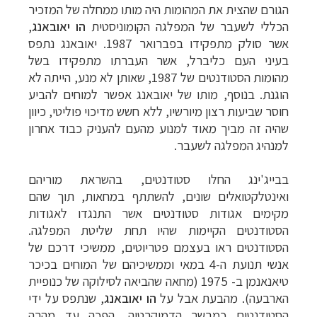
הגורם שהצית את המהומות היה מותו ממחלה של המזכיר
הכללי לשעבר של המפלגה הקומוניסטית
הו יאובאנג
,
אשר סולק מתפקידו בפברואר 1987. יאובאנג נתפס
בעיני העם כליברל, אשר העברתו מתפקידו בשל
מהומות הסטודנטים של 1987, שאותן לא מנע, הייתה לא
הוגנת. בנוסף, מותו של יאובאנג אפשר למוחים להביע
חוסר שביעות רצון מיורשיו, ללא חשש מדיכוי פוליטי, כיוון
שהיה זה מביך מאוד למנוע מהעם להעניק כבוד אחרון
למנהיג המפלגה לשעבר.
בבייג'ינג החלו סטודנטים, בהשראת מוריהם
ואינטלקטואלים שונים, להשתתף במחאות, תוך שהם
מקימים אגודות סטודנטים אשר התנגדו לאגודות
הסטודנטים הקיימות שהיו תחת שליטת המפלגה.
הסטודנטים ראו בעצמם פטריוטים, ממשיכי דרכם של
אנשי תנועת ה-4 במאי וממשיכיהם של המוחים בכיכר
טיאנאנמן ב- 1975 (מחאה שהביאה לסילוקה של כנופיית
הארבעה). מהבעת אבל על
הו יאובאנג
, שנתפס על ידי
הסטודנטים כמבשר הדמוקרטיה, הפכה עד מהרה