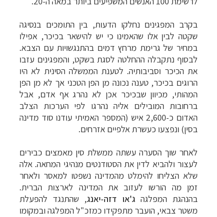
לרשימת 100 האנשים המשפיעים ביותר במאה ה-20.
בקרב המפגינים נחלקו הדעות, בין התומכים בנסיגה
שקטה לבין אלו שהאמינו כי יש להישאר בכיכר, אפילו
במחיר של גרימת מרחץ דמים בהתנגשויות עם הצבא.
לבסוף נתקבלה ההחלטה לסגת בשקט, והמפגינים עזבו
את הכיכר וסביבותיה. לטענת הממשלה הסינית לא היו
הרוגים בכיכר, טענה נכונה מן הפן הטכני אך לא מן הפן
המהותי, מכיוון שבכיכר אכן לא נהרג אף אדם, אבל
ברחובות המובילים אליה נהרגו לפי הערכות הצלב
האדום כ-2,600 איש (המספר האמיתי עודנו סוד מדינה
בסין) ונפצעו כעשרת אלפיים אזרחים.
לאחר שוך הסערה עשתה ממשלת סין מאמצים כבירים
לעצור ולהביא לדין את הסטודנטים מנהיגי המחאה. אלה
שלא הצליחו להימלט מהמדינה נשפטו למאסר ולאחר
זמן מה הורשו לעזוב את המדינה לארצות הברית.
בהנהגת המפלגה
ג'או דזה-יאנג
, שהתנגד להפעלת
משטר צבאי, הועבר מתפקידו כמזכ"ל המפלגה ובמקומו