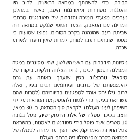
הבירה, כדי להשתתף במחאה הראשית. לרוב היו
ההפגנות מסודרות ומאורגנות היטב, כאשר במהלכן
נערכים מצעדי תמיכה והזדהות של סטודנטים מרחבי
המדינה עם המאבק. הצעד הסופי שננקט במחאה היה
שביתת רעב שהונהגה בקרב המוחים. נפוצו שמועות כי
מספר שובתים רעבו למוות, למרות שאין תיעוד לאירוע
שכזה.
ניסיונות הידברות עם ראשי השלטון, שהיו מסוגרים במטה
המפלגה הסמוך לכיכר, נחלו הצלחה חלקית. ביקורו של
מיכאיל גורבצ'וב
בסין שנערך באותה עת גרם
להימצאותם של כתבים ועיתונאים רבים בעיר, ואלה
לרוב גילו יחס אוהד למפגינים בדיווחיהם (למרות שהם
עשו זאת בעיקר כדי לנסות ולהפסיק את המחאות על ידי
חשיפתן לעיני העולם). לקראת סוף המחאה, ב- 30 במאי,
הוצב בכיכר
פסלה של אלת הדמוקרטיה
, פסל בגובה
10 מטרים אשר פוסל בידי סטודנטים לאמנות, בהשראת
פסל החירות האמריקני, אשר הפך עד מהרה לסמלה של
המחאה בקרב צופי הטלוויזיה ברחבי העולם.