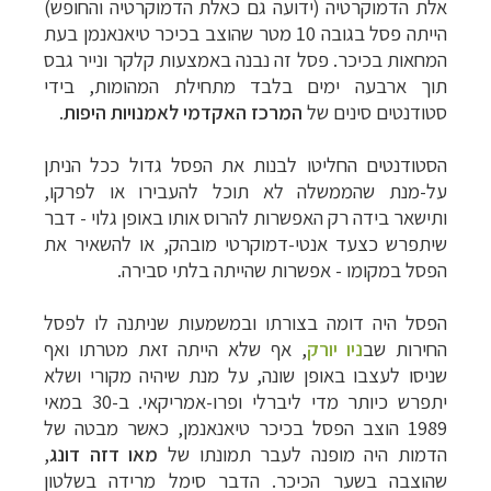
אלת הדמוקרטיה (ידועה גם כאלת הדמוקרטיה והחופש)
הייתה פסל בגובה 10 מטר שהוצב בכיכר טיאנאנמן בעת
המחאות בכיכר. פסל זה נבנה באמצעות קלקר ונייר גבס
תוך ארבעה ימים בלבד מתחילת המהומות, בידי
סטודנטים סינים של
המרכז האקדמי לאמנויות היפות
.
הסטודנטים החליטו לבנות את הפסל גדול ככל הניתן
על-מנת שהממשלה לא תוכל להעבירו או לפרקו,
ותישאר בידה רק האפשרות להרוס אותו באופן גלוי - דבר
שיתפרש כצעד אנטי-דמוקרטי מובהק, או להשאיר את
הפסל במקומו - אפשרות שהייתה בלתי סבירה.
הפסל היה דומה בצורתו ובמשמעות שניתנה לו לפסל
החירות שב
ניו יורק
, אף שלא הייתה זאת מטרתו ואף
שניסו לעצבו באופן שונה, על מנת שיהיה מקורי ושלא
יתפרש כיותר מדי ליברלי ופרו-אמריקאי.
ב-30 במאי
1989 הוצב הפסל בכיכר טיאנאנמן, כאשר מבטה של
הדמות היה מופנה לעבר תמונתו של
מאו דזה דונג
,
שהוצבה בשער הכיכר. הדבר סימל מרידה בשלטון