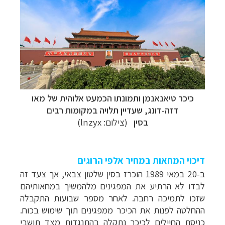
כיכר טיאנאנמן ותמונתו הכמעט אלוהית של מאו
דזה-דונג, שעדיין תלויה במקומות רבים
בסין
(צילום:
lnzyx
)
דיכוי המחאות במחיר אלפי הרוגים
ב-20 במאי 1989 הוכרז בסין שלטון צבאי, אך צעד זה
תכנון
טיולים למזרח הרחוק
לחצו לרשימת יעדים »
לבדו לא הרתיע את המפגינים מלהמשיך במחאותיהם
תכנון
טיולים לפולינזיה הצרפתית
לחצו לפרטים »
שזכו לתמיכה רחבה. לאחר מספר שבועות התקבלה
תכנון
טיולים לאוסטרליה וניו זילנד
לחצו לרשימת
ההחלטה לפנות את הכיכר ממפגינים תוך שימוש בכוח.
ההצעות »
כניסת החיילים לכיכר נתקלה בהתנגדות מצד תושבי