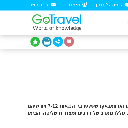
הרשמה למגזין
מי אנחנו
יצירת קשר
בבוליביה הייתה תרבות מאורגנת כבר לפני עשרים אלף שנה. באזור אגם טיטיקקה קמו תרבויות ענק כמו הטיוואנאקו ששלטו בין המאות 7-12 ויורשיהם
סללו מארג של דרכים ומצודות שליטה והביאו