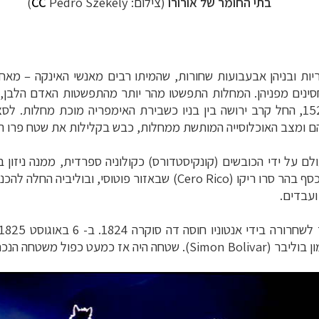
בתי החומר של אורורו
(צילום:
Pedro Szekely)
CC
–
מאחר
חסינים מפניהן. המחלות התפשטו מהר יותר מהתפשטות האדם הלבן,
הם ומצב האוכלוסייה המותשת ממחלות, כבש בקלילות את שטח פרו הג
ף בהר סרו ריקו (
Cero Rico
) שבאזור פוטוסי, ובוליביה החלה לה
ועבדים.
ן בוליבר (
Simon Bolivar
). שטחה היה אז כמעט כפול משטחה הנכחי,