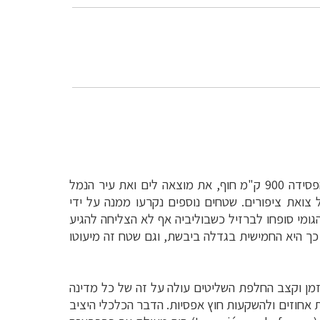
עם עצמאות ארצות דרום אמריקה, נקלעה בוליביה למצב המביש של היותה החלשה והענייה במדינות היבשת. היא הפסידה 900 ק"מ חוף, את מוצאה לים ואת עיר הנמל
צואת ציפורים. שטחים נוספים נקרעו ממנה על ידי
ר בו גדל עץ הגומי סופחו לברזיל כשבוליביה אף לא הצליחה להגיע
כך היא החמישית בגדלה ביבשת, וגם שטח זה מיעוטו
זמן וקצב החלפת השליטים עולה על זה של כל מדינה
אחוזים ולהשקעות חוץ אפסיות. הדבר הכלכלי היציב