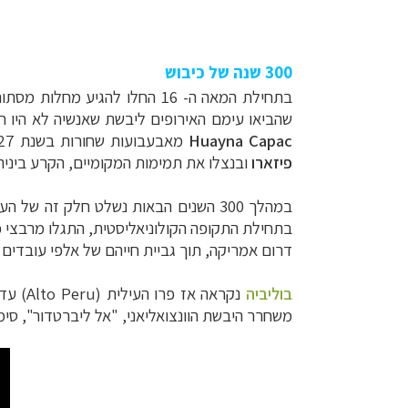
300 שנה של כיבוש
בתחילת המאה ה- 16 החלו להגיע מחלות מסתוריות ובניהן אבעבועות שחורות, שהמיתו רבים מאנשי האינקה
שהביאו עימם האירופים ליבשת שאנשיה לא היו 
Huayna Capac
מאבעבועות שחורות בשנת 1527, החל קרב ירושה בין בניו כשבירת האימפריה מוכת מחלות. לסצנה זו, בשנת 1532, נקלע בדיוק הספרדי
פיזארו
ובנצלו את תמימות המקומיים, הקרע ביני
בתחילת התקופה הקולוניאליסטית, התגלו מרבצי כס
דרום אמריקה, תוך גביית חייהם של אלפי עובדים 
בוליביה
נקראה אז פרו העילית (
Alto Peru
משחרר היבשת הוונצואליאני, "אל ליברטדור", סימו