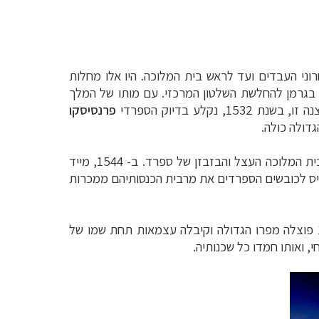
וני העבדים ועד לראש בית המלוכה. היו אלו מחלות
 בגרמן להחלשת השלטון המרכזי.
עם מותו של המלך
פרנסיסקו
דולה כולה.
במהלך 300 השנים הבאות נשלט חלק זה של העולם על ידי הכובשים (קונקיסטדורס) כקולוניה ספרדית, ממנה ניזון בית המלוכה העצל והבזבזן של ספרד. ב- 1544, מייד
כניס לכובשים הספרדים את מרבית הכנסותיהם ממכרות
) עד לשחרורה בידי אנטוניו חוסה דה סוקרה 1824. ב- 6 באוגוסט 1825 פוצלה מפרו הגדולה וקיבלה עצמאות תחת שמו של
 ואותו חמדו כל שכנותיה.