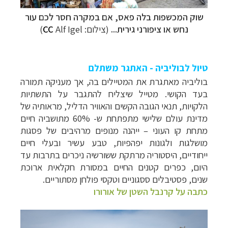
שוק המכשפות בלה פאס, אם במקרה חסר לכם עור
נחש או ציפורני גירית...
(צילום:
Alf Igel)
CC
טיול לבוליביה - האתגר משתלם
בוליביה מאתגרת את המטיילים בה, אך מעניקה תמורה
בעד הקושי. מטייל שיצליח להתגבר על התשתיות
הלקויות, תנאי הגובה הקשים והאוויר הדליל, מראותיה של
מדינת עולם שלישי מתפתחת ש- 60% מתושביה חיים
מתחת קו העוני – ייהנה מנופים מרהיבים של פסגות
מושלגות ולגונות יפהפיות, טבע עשיר ובעלי חיים
ייחודיים, היסטוריה מרתקת ששורשיה ניכרים בתרבות עד
היום, כפרים קטנים החיים במסורת חקלאית ארוכת
שנים, פסטיבלים ססגוניים וטקסי פולחן מסתוריים.
כתבה על קרנבל השטן של אורורו