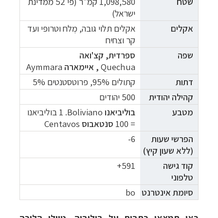
שטח
1,098,580 קמ"ר (פי 52 ממדינת
ישראל)
אקלים
אקלים תלוי גובה, מְלח וטרופי ועד
קר וצחיח
שפה
ספרדית,
קצ'ואה
Quechua
,
איימארה
Aymmara
דתות
קתולים 95%, פרוטסטנטים 5%
קהילה יהודית
500 יהודים
מטבע
בוליביאנו
Boliviano
.
1 בוליביאנו
= 100
סנטאבוס
Centavos
הפרשי
שעות
6-
(ללא שעון קיץ)
קוד גישה
591+
טלפוני
סיומת אינטרנט
bo