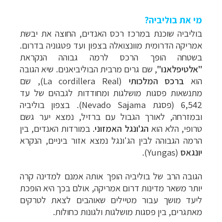
מי את בוליביה?
בוליביה שוכנת במרכז רכס האנדים, החוצה את יבשת
אמריקה הדרומית מוונצואלה בצפון ועד פטגוניה בדרום.
בשטחה הופך הרכס לרמה גבוהה הנקראת
"אלטיפלאנו
"
, שם גרים מרבית הבוליביאנים. שיא הגובה
הוא
ברכס המלכותי
(
La cordillera Real
), שם
מתנשאות פסגות מושלגות ומחודדות לגבהים של עד
6,542 (פסגת
Nevado Sajama
). בצפון בוליביה
ובמזרחה, לאורך הגבול עם ברזיל, נמצא יער גשם
טרופי, הלא הוא
הג'ונגל האמזוני
. במורדות האנדים, בין
הרמה הגבוהה לבין הג'ונגל נמצא אזור ביניים, הנקרא
יונגאס
(
Yungas
).
הגובה הרב של בוליביה הופך אותה אמנם למדינה קרה
יותר משאר מדינות דרום אמריקה, אולם בכך היא הופכת
ליעד מושך עבור מטיילים שאוהבים לצאת לטרקים
מאתגרים, בין פסגות מושלגות ולגונות כחולות.