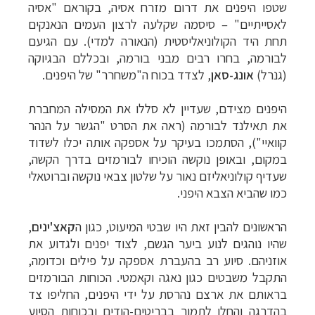
שטפו היפנים את דרום מזרח אסיה, בקוראם
"
אסיה
לאסייתיים"
–
סיסמה שקלעה לרצון העמים הנאנקים
תחת היד הקולוניאליסטית
(
הנאורה למדי). עם הגיעם
לבורמה, בחרו רבים מבני בורמה, ובכללם הבגיוקה
(גנרל)
אונג-סאן
, לצדד בכוח ה"משחרר" של היפנים.
היפנים מצידם, שעדיין לא סללו את המסילה המחברת
את תאילנד לבורמה (ראה את הסרט "הגשר על הנהר
קוואיי"), הסתמכו בעיקר על אספקה
אותה יכלו לשדוד
במקום, ובאופן נוקשה הוכיחו לבורמזים בדרך הקשה,
שעדיף קולוניאליזם
נאור על שלטון צבאי נוקשה וברוטאלי
כמו שהביא הצבא היפני.
הראשונים להבין זאת היו שבטי המיעוט,
כגון ה
קאצ'ינים
,
שהיו נוהגים לנוע ביער הגשם, לצוד יפנים ולגדוע את
אוזניהם. סיוע רב בהעברת אספקה על פילים וכדומה,
התקבל משבטים כגון נאגה וקאמטי. הכוחות הבורמזים
בראותם את ארצם נהרסת על ידי היפנים,
החליפו צד
בהדרגה והחלו לתמוך בבריטים-הודים ובכוחות הסיוע