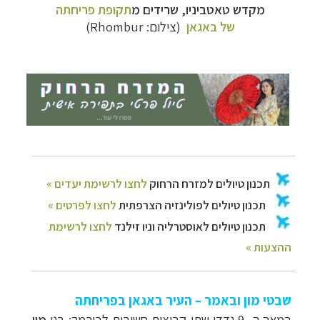
מקדש טאטביניו, שרידים מ
תקופת פריחתה
של באגאן
(צילום: Rhombur)
שבטי מון ובאמר – העיר באגאן בפריחתה
במאה ה- 9 נדדו שתי קבוצות חשובות
לבורמה: בני
מון
,