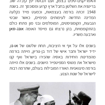
והאמריקנים-סינים בצפון, ועם
תבוסת יפן קיבלה שוב
בריטניה את השלטון
בחבל ארץ קרוע ומסוכסך זה. בשנת
1948 זכתה
בורמה בעצמאות, וכמעט מייד נקלעה
המדינה
החדשה לעימותים פנימיים, כאשר שבטי
הגבעות,
הקומוניסטים, המוסלמים ובני מון פתחו
כולם
בהתקוממויות, בהן נרצחו גם מייסד האומה
אונג-סאן
וארבעה משריו.
בשנים אלו
על אף אי היציבות, תחת שלטונו של
או-נו
,
ידיד ישראל וחבר אישי של דוד בן-גוריון, הייתה בורמה
מהמדינות היחידות באסיה שהכירו בישראל
ואף קנו
מישראל את מטוסי הספיטפייר הישנים
.
בשנים אלו
הייתה
בורמה מיצואניות האורז המובילות
בעולם, שתרמה רבות
לישראל של שנות
הצנע.