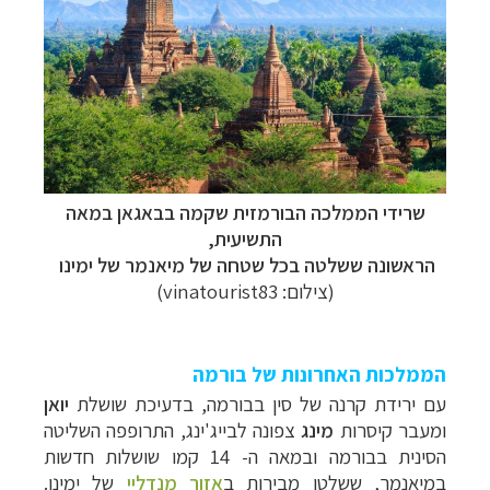
שרידי הממלכה הבורמזית שקמה בבאגאן במאה
התשיעית,
הראשונה ששלטה בכל שטחה של מיאנמר של ימינו
(צילום:
vinatourist83
)
הממלכות האחרונות של בורמה
עם ירידת קרנה של סין בבורמה, בדעיכת שושלת
יואן
ומעבר קיסרות
מינג
צפונה לבייג'ינג
, התרופפה השליטה
הסינית בבורמה ובמאה ה- 14
קמו שושלות חדשות
במיאנמר, ששלטו מבירות ב
אזור מנדליי
של
ימינו.