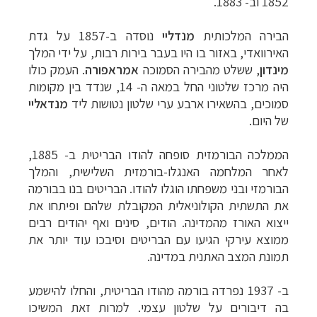
1852 וב- 1883.
הבירה
המלכותית
מנדליי
נוסדה ב-1857
על גדת
האירוואדי, באזור בו היו בעבר בירות רבות, על ידי המלך
מינדון
,
ששלט מה
בירה הסמוכה
אמראפורה
.
העמק כולו
היה מרכז שלטוני החל במאה
ה- 14, שנדד בין מקומות
סמוכים, בהשאירו ארבע ערי שלטון נטושות
ליד
מנדאליי
תכנון
טיולים למזרח הרחוק
לחצו לרשימת יעדים »
של
היום.
תכנון
טיולים לפולינזיה הצרפתית
לחצו לפרטים »
תכנון
טיולים לאוסטרליה וניו זילנד
לחצו לרשימת
הממלכה הבורמזית
סופחה להודו הבריטית ב-
1885,
ההצעות »
לאחר המלחמה האנגלו-בורמזית השלישית,
והמלך
הבורמזי ובני משפחתו הוגלו
להודו.
הבריטים
בנו בבורמה
את התשתית הקולוניאלית
המקובלת שלהם ופיתחו את
ייצוא האורז מהמדינה. הודים,
סינים ואף יהודים רבים
ממוצא עירקי הגיעו עם
הבריטים וסיבכו עוד יותר את
תמונת המצב האתנית
במדינה.
ב- 1937
נפרדה בורמה מהודו הבריטית, והחלו
להישמע
בה דיבורים על שלטון עצמי. למרות זאת
המשיכו