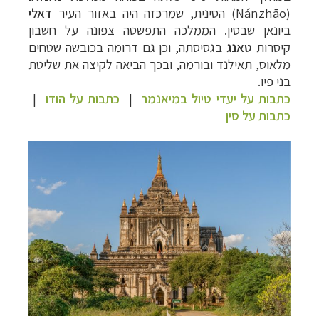
(Nánzhāo)
הסינית, שמרכזה היה באזור העיר
דאלי
ביונאן שבסין. הממלכה התפשטה צפונה על חשבון
קיסרות
טאנג
בגסיסתה, וכן גם דרומה בכובשה שטחים
מלאוס,
תאילנד ובורמה, ובכך הביאה לקיצה את שליטת
בני פיו.
כתבות על יעדי טיול במיאנמר
|
כתבות על הודו
|
כתבות על סין
תכנון
טיולים למזרח הרחוק
לחצו לרשימת יעדים »
תכנון
טיולים לפולינזיה הצרפתית
לחצו לפרטים »
תכנון
טיולים לאוסטרליה וניו זילנד
לחצו לרשימת
ההצעות »