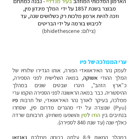
הארמון המלכותי המוזהב
בעיר מנדליי
- נבנה כמתחם
מבוצר בשנת 1857 על ידי המלך מינדון מין,
וזכה להיות ארמון מלכות רק כשלושים שנה, עד
לכיבוש בורמה על ידי הבריטים
(צילום: bhidethescene)
ערי הממלכה של פיו
לעמק נהר האיראוואדי הפורה, אותו הגדירו
שלוחיו של
המלך ההודי
אשוקה
,
במאה
השלישית לפני הספירה,
כ"ארץ הזהב", היגרו שבטים שונים במהלך
ההיסטוריה.
כבר במאה
הראשונה לפני הספירה
הוקמו ערי
ממלכה, בעיקר לאורך נהר
האיראוואדי, של תרבות
פיו
(Pyu)
שנוצרה על ידי מהגרים מדרום
סין, שסחרו
בנתיבים בין
הודו
ל
סין
והושפעו משתיהן.
תרבותם שרדה
כאלף שנה (עד
שנת 840 לספירה
).
במהלך המאות 8-9 עלתה בכוחה ממלכת
נאנזאו