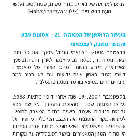
הביאו למחאה של נזירים בודהיסטים, סטודנטים ואנשי
העם הפשוטים
(צילום:
Mahaviharaya)
העשור הראשון של המאה ה- 21 – אסונות טבע
והמשך מאבק לעצמאות
בדצמבר 2004
, בצונאמי הגדול שפקד את כל חופי
האוקיינוס ההודי, נפגעה גם מיאנמר לאורך
חופיה ובשפך
האירוואדי, הידוע בהיותו
"
מחסן האורז של מיאנמר".
דיווחי ממדי האסון
אינם ידועים וגם לא ברור כמה
עובדים זרים ממוצא
בורמזי
נפגעו
בתאילנד.
בספטמבר 2007
, 19 שנה אחרי דיכוי מחאות 8888,
נערכו הפגנות שכונו "מהפכת הזעפרן" על שם צבע
גלימות הנזירים שעמדו בשנית בחזית המאבק לחופש.
למעשה מקור ההפגנות היה המצב הכלכלי המחפיר של
אנשי העם הפשוט ולא נושאי חופש וזכויות אדם. הסיבות
היו מחירי המזון המאמירים וביטול הסובסידיה על מקורות