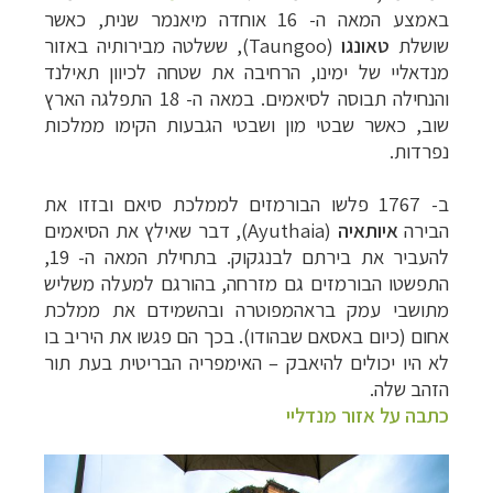
באמצע המאה ה- 16 אוחדה מיאנמר שנית, כאשר
שושלת
טאונגו
(
Taungoo
),
ששלטה מבירותיה באזור
מנדאליי של
ימינו, הרחיבה את שטחה לכיוון
תאילנד
והנחילה תבוסה
לסיאמים.
במאה ה- 18
התפלגה הארץ
שוב, כאשר שבטי מון ושבטי
הגבעות הקימו ממלכות
נפרדות.
ב- 1767 פלשו
הבורמזים לממלכת סיאם ובזזו את
הבירה
איותאיה
(
Ayuthaia
),
דבר
שאילץ את הסיאמים
להעביר את בירתם
לבנגקוק.
בתחילת המאה ה-
19,
התפשטו הבורמזים גם מזרחה, בהורגם למעלה משליש
מתושבי עמק בראהמפוטרה ובהשמידם
את ממלכת
אחום (כיום באסאם שבהודו). בכך הם פגשו את היריב בו
לא היו יכולים להיאבק
–
האימפריה הבריטית בעת תור
הזהב שלה.
כתבה על אזור מנדליי