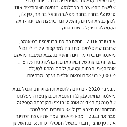
מאז 1990. מפלגת האופוזיציה זכתה ביותר משני
שלישים מהמושבים בפרלמנט. מנהיגת האופוזיציה
אונג
סן סו צ'י
בחרה בחבר מפלגתה ובעל בריתה, טין צ'ו,
לכהן כנשיא המדינה, והיא כיהנה כיועצת המדינה - ראש
הממשלה בפועל - ושרת החוץ.
אוקטובר 2016
- החלה רדיפת
הרוהינגיה
במיאנמר,
שרובם שמוסלמים, כתגובה למתקפות על חיילי גבול
מיאנמריים בידי מורדים רוהינגיים. צבא מיאנמר מואשם
בהפרות בוטות של זכויות אדם, הכוללות גירוש, רצח,
אונס המוני, הצתות ומניעת ילודה. נהרגו למעלה
מ-2,000 בני אדם ומאות אלפים נעקרו מבתיהם.
נובמבר 2020
- בתגובה לתוצאות הבחירות, הוביל צבא
מיאנמר מחאת ענק נגד התוצאות, בהן ניצחה מפלגתה
של מנהיגת המדינה
אונג סן סו צ'י
ובהן זכתה המפלגה
המזוהה עם הצבא רק ל-33 מושבים בפרלמנט.
פברואר 2021
- צבא מיאנמר עצר את יועצת המדינה
אונג סן סו צ'י
, חברי ממשלה ופעילי זכויות אדם. השלטון