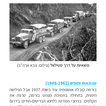
משאיות
על דרך סטילוול
(
צילום: צבא ארה"ב)
עצמאות וחופש (1948-1962)
בורמה
קיבלה אוטונומיה עוד בשנת 1937 אבל
הפלישה
היפנית, בתחילה בתמיכת מנהיגי בורמה, טרפה
את
הקלפים. ברחבי המדינה נלחמו
הבריטים-הודים בדרום