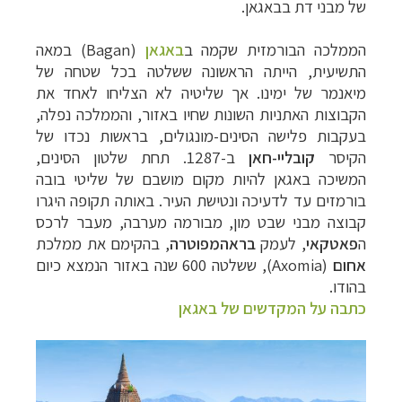
של מבני דת
בבאגאן.
הממלכה הבורמזית שקמה ב
באגאן
(
Bagan
)
במאה
התשיעית, הייתה הראשונה ששלטה בכל שטחה של
מיאנמר של ימינו. אך שליטיה לא הצליחו לאחד את
הקבוצות האתניות השונות שחיו באזור,
והממלכה נפלה,
בעקבות פלישה הסינים-מונגולים, בראשות נכדו של
הקיסר
קובליי-חאן
ב-1287.
תחת שלטון הסינים,
המשיכה באגאן להיות מקום מושבם של שליטי
בובה
בורמזים עד לדעיכה ונטישת העיר.
באותה
תקופה היגרו
קבוצה מבני שבט מון, מבורמה מערבה,
מעבר לרכס
ה
פאטקאי
,
לעמק
בראהמפוטרה
,
בהקימם את ממלכת
אחום
(Axomia)
,
ששלטה 600 שנה באזור הנמצא כיום
בהודו.
כתבה על המקדשים של באגאן