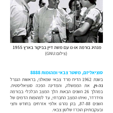
מנהיג
בורמה או-נו עם משה דיין בביקור בארץ 1955
(
צילום:
GNU
)
סוציאליזם, משטר צבאי ומהומות 8888
בשנת 1962
הדיח מרד צבאי שמאלני, בראשות הגנרל
נה-וין
,
את הממשלה, והמדינה הפכה סוציאליסטית.
במהלך 26 השנים הבאות הלך המצב הכלכלי
בבורמה
והידרדר, ואיתו המצב החברתי, עד למהומות הדמים של
השנים 87-88, בהן
נהרגו אלפי אזרחים בחודש וחצי
ובעקבותיהן הוכרז שלטון צבאי.