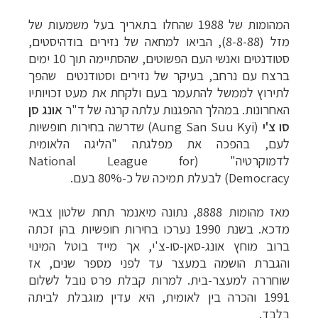
המהומות של 1988 שהחלו בתאריך בעל משמעות של
מזל (8-8-88), הביאו למחאה של נזירים בודהיסטים,
סטודנטים ואנשי העם הפשוטים, שהסתיימה תוך 10 ימים
ברצח עם נרחב, בעיקר של נזירים וסטודנטים שהפך
לתירוץ לממשל להתעמר בעם ולקחת את מעט זכויותיו
האחרונות. במהלך ההפגנות עלתה קרנה של ד"ר
אונג סן
סו צ'י
(Aung San Suu Kyi)
שדרשה בחירות חופשיות
לעם, בהפכה את מפלגתה "הליגה הלאומית
לדמוקרטיה" (
National League for
Democracy
)
לבעלת תמיכה של כ-80% בעם.
מאז מהומות 8888, נתונה מיאנמר תחת שלטון צבאי
מדכא.
בשנת 1990 נערכו בחירות חופשיות בהן זכתה
ברוב מוחץ אונג-סאן-סו-צ'י,
אך מייד בוטל המינוי
והגברת הושמה במעצר
עד לפני מספר שנים,
אז
שוחררה למעצר-בית. למרות קבלת פרס נובל לשלום
1991 והכרה בין לאומית, היא עדין מוגבלת לביתה
בלבד.