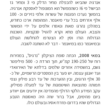
אנרגיה שהביאו להכפלת מחיר הדלק פי 3 ומחיר גז
הבישול פי 6! כשהממשל הוא המונופול לאספקת אנרגיה.
בהמשך נערכו הפגנות של עשרות אלפי נזירים וכ- 100
אלף אזרחים בכל ערי מיאנמר. המהומות ארכו כחודש,
במהלכן נהרגו מאות ונאסרו אלפים על ידי המשטר
והצבא. העולם מחא וקרא להטיל סנקציות. השכנות
הגדולות הודו וסין לא הצטרפו להחלטות העולם
ובמיאנמר כמו במיאנמר - דבר לא השתנה לטובה.
במאי 2008
, הכתה סופת הציקלון
"
נרגיס", במהירות
רוח
של 190-250 קמ"ש, תוך הורדת כ- 500
מילימטר
גשם, בהשמידה אזורים שלמים
בדלתא של האירוואדי
ועד יאנגון עצמה. יש פער בין המספרים
הרשמיים, של כ-
30 אלף הרוגים, ובין
ההערכות של עד רבע מיליון וצפי
תמותה מתוצאות
השיטפונות של עד למעלה ממיליון.
עקב
המידע הלקוי הדולף מהמדינה אין יודעים
אם ייוודע
ביום מהימים, אבל ברור שזה היה
מאסונות הטבע
הגדולים שהיו בדרום-מזרח אסיה
ובעולם כולו.