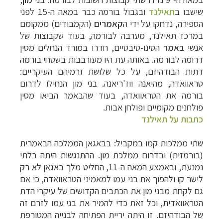
שישבו ב
תאילנד
ובגבול בורמה כבר במאה ה-
15
לפני
הספירה
,
נדחקו על ידי ה
קאמרים
(
הקמבודים) ממקומם
במרכז תאילנד, מערבה לבורמה, בעוד שקבוצות של
אנשי
באמר
הסינו-טיבטיים, חדרו במורד הנחלים מסין
דרומה לבורמה.
באותה עת היו מעורבבות בשטחי בורמה
דתות הבודהיזם, על כל שלושת זרמיהם העיקריים:
טראוואדה, מהיאנה ווז'ריאנה. בני מון
הנחילו לדרום
בורמה את הטראוואדה, בעוד שהבאמר הביאו מסין
פולחנים מקומיים ופולחן
אבות.
כתבות על תאילנד
שתי ממלכות קמו במקביל: בבאגאן הממלכה הבאמרית
(
בורמזית) ובדרום ממלכת מון.
ההתנגשות היתה בלתי
נמנעת, ובאמצע המאה
ה-11, החליט מלך באגאן לא רק
לישר קו ולהפוך את בני עמו למאמיני הטראוואדה, כי אם
גם
לקחת מבני מון את הכתבים הקדושים של עיקרי הדת
הטראוואדית, וכל זאת כדי להמיר את
בני עמו לזרם זה
של הבודהיזם. זו היתה יריית הפתיחה לבנייה המטורפת