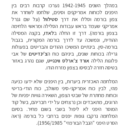
במהלך השנים 1942-1945 נערכו קרבות
רבים בין
היפנים לכוחות אמריקנים וסינים, שלחמו לשחרר את
צפון בורמה וסללו את דרך
סטילוול
(
על שם גנרל
אמריקני שעמד בראש עבודות
הסלילה ומראשי הלחימה
בצפון בורמה). דרך זו החלה ב
לאדו
,
בקצה המסילה
ההודית,
ונמשכה עד לדרך בורמה המקורית, בגבול
בורמה-סין. בינתיים המשיכו ההודים והבריטים
בפעולות
גרילה בכוחות שונים, ביניהם כוח
ה
צ'ינדיטים
של אבי
פלוגות הלילה
אורד צ'ארלס ווינגייט
,
שגם נהרג באזור
בטיסה חזרה לבסיסו בצפון
מזרח הודו.
המלחמה האכזרית ביערות, בין היפנים שלא
ידעו כניעה
מהי, לבין כוח אמריקני-סיני משולב, כוח הודי-בריטי
וכוחות מחתרת של
שבטי הצפון, השאירה גוויות יפניות של
הרוגים, מתאבדים וכן נרצחים על ידי חבריהם,
בשל קוד
המוסר היפני לא ליפול בשבי בשום מחיר. בסיום
המלחמה נרקבו גופות יפנים
ברחבי כל בורמה (ראה
הסרט היפני "הנבל הבורמזי" 1956/1985).