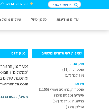
התחברות / הרשמה לא
חיפוש באתר
יעדים ומדינות
סגנון טיול
טיולים מומלצ
שאלות לפי אזורים ונושאים
נטע דגני
אוקיאניה
אוסטרליה (11)
'מסלולים' ו'זום-
ניו זילנד (17)
ומתכננת טיולים ב
im-america.com
אירופה
אוסטריה, גרמניה ושוויץ (1155)
איטליה ומלטה (858)
משיב/ה בפורום בנו
בריטניה ואירלנד (57)
הבלקן (339)