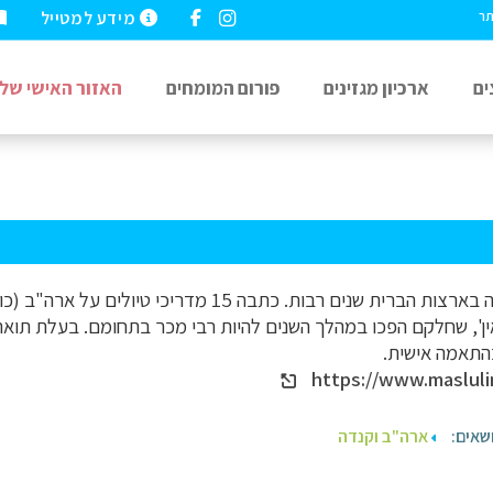
מידע למטייל
תר
ים
ארכיון מגזינים
פורום המומחים
האזור האישי שלי
נטע דגני, התגוררה בארצות הברית שנים רבות. כתבה 15 מ
אין', שחלקם הפכו במהלך השנים להיות רבי מכר בתחומם. בעלת תואר ש
התאמה אישית.
https://www.maslul
שאים:
ארה"ב וקנדה