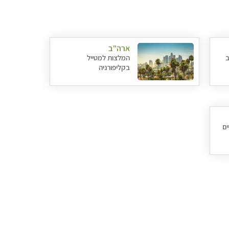
ארה"ב
ב
המלצות למטייל
בקליפורניה
ים