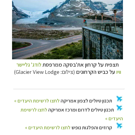
תצפית על קרחון
את'בסקה ממרפסת
לודג' גליישר
וויו
על כביש הקרחונים
(צילום: Glacier View Lodge)