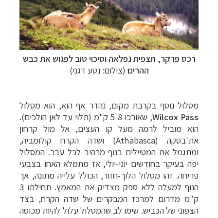
רכס פרקר
, תצפית נפלאה וסיכוי טוב לפגוש את כבש
ההרים
(צילום: נטע דגני)
תכנון
טיולים לצפון אמריקה
לחצו לרשימת היעדים »
מסלול נוסף בקרבת מקום, נהדר אף הוא, הוא מסלול
תכנון
טיולים לדרום ומרכז אמריקה
לחצו לרשימת
Wilcox Pass
, שאורכו 5-8 ק"מ (תלוי עד לאן הולכים).
היעדים »
הוא מוביל לרמה מעל קו העצים, אל מול קרחון
קרוזים והפלגות נופש
לחצו לרשימת היעדים »
את'בסקה (Athabasca) ושדה הקרח קולומביה,
ומתגמל את המטיילים בנוף מרהיב לכל עבר. המסלול
יפה בעיקר בחודשים יוני-יולי, אז מתמלא האחו בצבעי
פריחה. זהו מסלול הלוך-חזור, הכולל עלייה מתונה, אך
הנוף למעלה ללא ספק מצדיק את המאמץ. תחילתו 3
ק"מ מדרום למרכז המבקרים של שדה הקרח, בצד
הצפוני של הכביש. שימו לב שהמסלול עלול להיות מכוסה