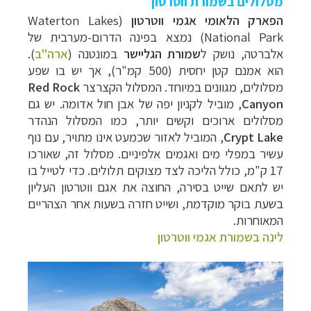
מסלולים בשמורת ווטרטון
הפארק הלאומי אגמי ווטרטון
(
Waterton Lakes
National Park
) נמצא בפינה הדרום-מערבית של
אלברטה, נושק ל
שמורת הגליישר
במונטנה (
ארה"ב
).
הוא אמנם קטן יחסית (500 קמ"ר), אך יש בו שפע
מסלולים, מגוונים במיוחד.
המסלול הקצרצר
Red Rock
Canyon
, מוביל לקניון יפה של אבן חול אדומה.
יש גם
מסלולים ארוכים וקשים יותר, כמו המסלול הנהדר
Crypt Lake
, המוביל לאזור שכמעט אינו מתויר, עם נוף
עשיר במפלי מים ואגמים אלפיניים. מסלול זה, שאורכו
17 ק"מ, כולל הליכה לצד מצוקים תלולים. כדי לטייל בו
יש לתאם שייט בסירה, החוצה את אגם ווטרטון העליון
בשעת בוקר מוקדמת, ושייט חזרה בשעות אחר הצהריים
המאוחרות.
לינה בשמורת אגמי ווטרטון