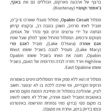
ברצף של ארבעה פארקים, הכוללים גם את
באנף
,
ג'אספר
ו
קוטניי
(
Kootenay
).
מסלול
Opabin Circuit
, מסלול מעגלי שאורכו 6 ק"מ,
מוביל לאחו מרהיב, השוכן בגובה רב, ובקצהו קרחון
הנחצה על ידי ערוצים זכים ונוף נהדר של אגמים,
מצוקים ורכסים. המסלול מתחיל סמוך למלון שעל שפת
אגם אוהרה
(Lake O'Hara), מוביל ל
אגם
מרי
(
Lake Mary), מעפיל
לגובה בשביל ששמו
West
Opabin
, חוצה את האחו בשביל ששמו
Opabin
Highline
ויורד חזרה לגדה הדרומית של האגם, בשביל
ששמו
East Opabine
.
מסלול זה הוא ללא ספק אחד המסלולים היפים בשמורות
הרוקיס הקנדיים, ומי שיזכה ללכת בו לא יצטער. חשוב
לציין, שההליכה במסלול זה מחייבת הזמנת מקום מראש
באוטובוס המוביל לאגם אוהרה, שכלל לא פשוט להשיג
בו מקום פנוי (בדקו מתי נפתחת ההרשמה באינטרנט
וכנסו בדיוק בזמן, אחרת אין מקום!).