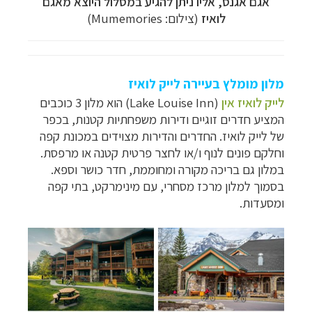
אגם אגנס, אליו ניתן להגיע במסלול היוצא מאגם
לואיז
(צילום:
Mumemories
)
מלון מומלץ בעיירה לייק לואיז
לייק לואיז אין
(
Lake Louise Inn
) הוא מלון 3 כוכבים
המציע חדרים זוגיים ודירות משפחתיות קטנות, בכפר
של לייק לואיז. החדרים והדירות מצוידים במכונת קפה
וחלקם פונים לנוף ו/או לחצר פרטית קטנה או מרפסת.
במלון גם בריכה מקורה ומחוממת, חדר כושר וספא.
בסמוך למלון מרכז מסחרי, עם מינימרקט, בתי קפה
ומסעדות.