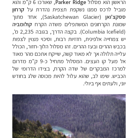
הראשון הוא מסלול
Parker Ridge
, שאורכו 6 ק"מ והוא
מוביל לרכס ממנו נשקפת תצפית נהדרת על
קרחון
ססקצ'ואן
(
Saskatchewan Glacier
), אחד מתוך
שמונת הקרחונים המשתפלים משדה הקרח
קולומביה
(
Columbia Icefield
). בקצה הדרך, בגובה 2,235 מ',
יש צמחייה אלפינית, חזזיות רבות, וסיכוי מצוין לצפות
בכבש ההרים ובעז ההרים. זהו מסלול הלוך-חזור, הכולל
עלייה תלולה אך לא מאוד קשה, שייקח אתכם מהר מאוד
אל מעל קו העצים. המסלול מתחיל כ-9 ק"מ מדרום
למרכז המבקרים של שדה הקרח, בצידו הדרומי של
הכביש. שימו לב, שהוא עלול להיות מכוסה שלג בחודש
יוני, ולעתים אף ביולי.