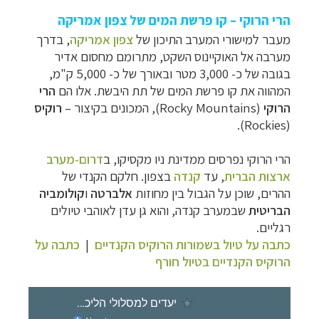
הרי הרוקי – קו פרשת המים של צפון אמריקה
מעבר למישורי המערב התיכון ש
ל
צפון אמריקה
,
בדרך
מערבה אל האוקיינוס השקט, מתרומם מחסום אדיר
בגובה של כ- 3,000 מטר ובאורך של כ- 5,000 ק"מ,
המהווה את קו
פרשת המים של תת היבשת. אלו הם
הרי
הרוקי
(
Rocky Mountains
), המכונים בקיצור –
רוקיס
).
Rockies
(
הרי הרוקי נפרסים ממדינת ניו מקסיקו,
ב
דרום-מערב
ארצות הברית
, עד
קנדה
בצפון. חלקם הקנדי של
ההרים, שוכן על הגבול בין מחוזות
אלברטה
ו
קולומביה
הבריטית
שבמערב קנדה, והוא גן עדן לאוהבי טיולים
רגליים.
כתבה על טיול בשמורות הרוקיס הקנדיים
|
כתבה על
הרוקיס הקנדיים בטיול חורף