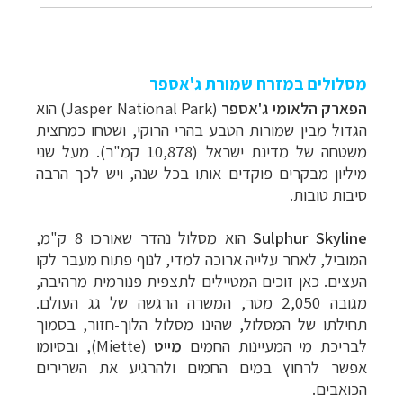
מסלולים במזרח שמורת ג'אספר
הפארק הלאומי ג'אספר
(
Jasper National Park
) הוא
הגדול מבין שמורות הטבע בהרי הרוקי, ושטחו כמחצית
משטחה של מדינת ישראל (10,878 קמ"ר). מעל שני
מיליון מבקרים פוקדים אותו בכל שנה, ויש לכך הרבה
סיבות טובות.
Sulphur Skyline
הוא מסלו
ל נהדר שאורכו 8 ק"מ,
המוביל, לאחר עלייה ארוכה למדי, לנוף פתוח מעבר לקו
העצים. כאן זוכים המטיילים לתצפית פנורמית מרהיבה,
מגובה 2,050 מטר, המשרה הרגשה של גג העולם.
תחילתו של המסלול, שהינו מסלול הלוך-חזור, בסמוך
לבריכת מי המעיינות החמים
מייט
(
Miette
), ובסיומו
אפשר לרחוץ במים החמים ולהרגיע את השרירים
הכואבים.