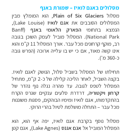
מסלולים באגם לואיז – שמורת באנף
מסלול
Plain of Six Glaciers
, הוא המומלץ מבין
המסלולים הסובבים את
אגם לואיז
(
Lake Louise
),
הנמצא בתחומי
הפארק הלאומי באנף
(
Banff
National Park
). המסלול מוביל לעמק השוכן בגובה
רב, מוקף קרחונים מכל עבר. אורך המסלול 11 ק"מ והוא
אינו קשה מאוד, אם כי יש בו עלייה ארוכה (הפרש גובה
כ-360 מ').
תחילתו של המסלול בשביל סלול, הנושק לאגם לואיז.
בקצה השביל, לאחר הליכה קלילה של כ-2 ק"מ, מתחיל
המסלול לטפס לגובה. עד מהרה נגלה נוף נהדר של
קרחון ויקטוריה
, דרדרת סלעים ענקיים שגרס הקרח
בהתקדמותו, אגם לואיז ומימיו הבוהקים, פסגות משוננות
מכל עבר
–
התחלה מושלמת לטיול בהרי הרוקי.
מסלול נוסף בקרבת אגם לואיז, יפה אף הוא, הוא
המסלול המוביל אל
אגם אגנס
(
Lake Agnes
), אגם קטן