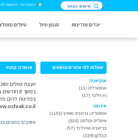
התחברות / הרשמה לא
חיפוש באתר
יעדים ומדינות
סגנון טיול
טיולים מומלצ
שאלות לפי אזורים ונושאים
אושרה קמחי
אוקיאניה
יועצת טיולים וסו
אוסטרליה (11)
במשך 8 חוד
ניו זילנד (17)
במדינות דרום מז
w.oshrak.co.il
אירופה
אוסטריה, גרמניה ושוויץ (1155)
איטליה ומלטה (858)
משיב/ה בפורום בנו
בריטניה ואירלנד (57)
הבלקן (339)