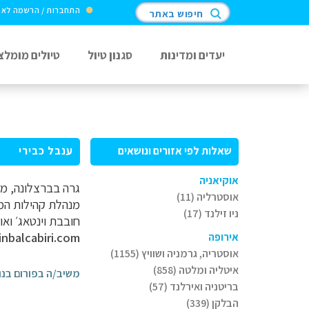
התחברות / הרשמה לא
חיפוש באתר
יעדים ומדינות
סגנון טיול
טיולים מומלצ
שאלות לפי אזורים ונושאים
ענבל כבירי
אוקיאניה
גרה בברצלונה, מת
אוסטרליה (11)
מנהלת קהילות המטי
ניו זילנד (17)
חובבת וינטאג׳ ואו
inbalcabiri.com
אירופה
אוסטריה, גרמניה ושוויץ (1155)
איטליה ומלטה (858)
משיב/ה בפורום בנו
בריטניה ואירלנד (57)
הבלקן (339)