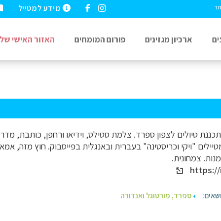
מידע למטייל
תר
ים
ארכיון מגזינים
פורום המומחים
האזור האישי שלי
כננת טיולים לצפון ספרד. צלמת סטילס, וידיאו ורחפן, כותבת, מדרי
ילים "ויקי וכריסטינה" בעברית ובאנגלית בפייסבוק. חוץ מזה, אמא ל
מנות. צמחונית.
https://
שאים:
ספרד, פורטוגל ואנדורה