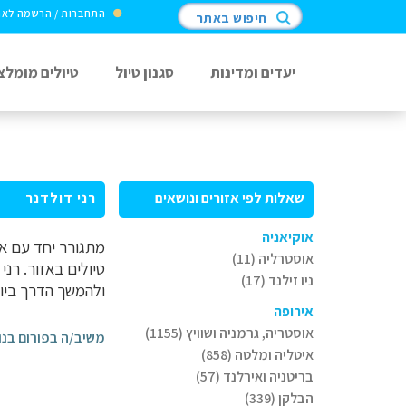
התחברות / הרשמה לא
חיפוש באתר
יעדים ומדינות
סגנון טיול
טיולים מומלצ
שאלות לפי אזורים ונושאים
רני דולדנר
אוקיאניה
מתגורר יחד עם אור
אוסטרליה (11)
טיולים באזור. רני
ניו זילנד (17)
ולהמשך הדרך ביוון
אירופה
אוסטריה, גרמניה ושוויץ (1155)
משיב/ה בפורום בנו
איטליה ומלטה (858)
בריטניה ואירלנד (57)
הבלקן (339)