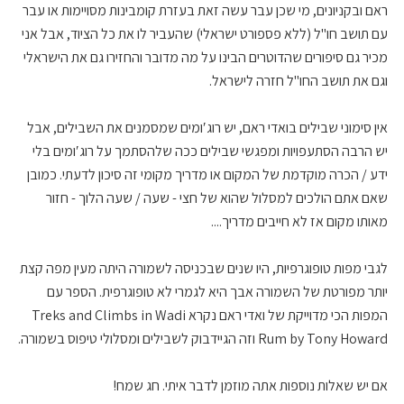
ראם ובקניונים, מי שכן עבר עשה זאת בעזרת קומבינות מסויימות או עבר
עם תושב חו"ל (ללא פספורט ישראלי) שהעביר לו את כל הציוד, אבל אני
מכיר גם סיפורים שהדוטרים הבינו על מה מדובר והחזירו גם את הישראלי
וגם את תושב החו"ל חזרה לישראל.
אין סימוני שבילים בואדי ראם, יש רוג′ומים שמסמנים את השבילים, אבל
יש הרבה הסתעפויות ומפגשי שבילים ככה שלהסתמך על רוג′ומים בלי
ידע / הכרה מוקדמת של המקום או מדריך מקומי זה סיכון לדעתי. כמובן
שאם אתם הולכים למסלול שהוא של חצי - שעה / שעה הלוך - חזור
מאותו מקום אז לא חייבים מדריך....
לגבי מפות טופוגרפיות, היו שנים שבכניסה לשמורה היתה מעין מפה קצת
יותר מפורטת של השמורה אבך היא לגמרי לא טופוגרפית. הספר עם
המפות הכי מדוייקת של ואדי ראם נקרא Treks and Climbs in Wadi
Rum by Tony Howard וזה הגיידבוק לשבילים ומסלולי טיפוס בשמורה.
אם יש שאלות נוספות אתה מוזמן לדבר איתי. חג שמח!