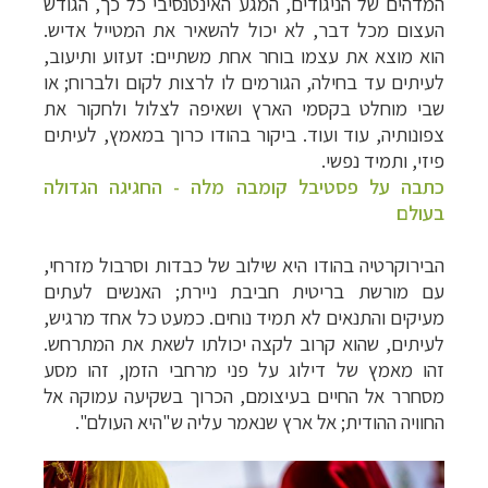
המדהים של הניגודים, המגע האינטנסיבי כל כך, הגודש
העצום מכל דבר, לא יכול להשאיר את המטייל אדיש.
הוא מוצא את עצמו בוחר אחת משתיים: זעזוע ותיעוב,
לעיתים עד בחילה, הגורמים לו לרצות לקום ולברוח; או
שבי מוחלט בקסמי הארץ ושאיפה לצלול ולחקור את
צפונותיה, עוד ועוד. ביקור בהודו כרוך במאמץ, לעיתים
פיזי, ותמיד נפשי.
כתבה על פסטיבל קומבה מלה - החגיגה הגדולה
בעולם
הבירוקרטיה בהודו היא שילוב של כבדות וסרבול מזרחי,
עם מורשת בריטית חביבת ניירת; האנשים לעתים
מעיקים והתנאים לא תמיד נוחים. כמעט כל אחד מרגיש,
לעיתים, שהוא קרוב לקצה יכולתו לשאת את המתרחש.
זהו מאמץ של דילוג על פני מרחבי הזמן, זהו מסע
מסחרר אל החיים בעיצומם, הכרוך בשקיעה עמוקה אל
החוויה ההודית; אל ארץ שנאמר עליה ש"היא העולם".