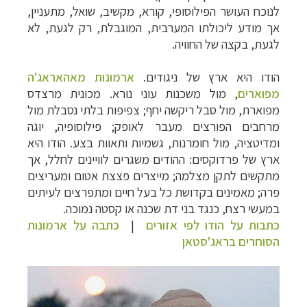
לנוכח העושר הפילוסופי, קורא, מקשיב, שואל, מתעניין,
אך מודע ליכולתו המערבית, המוגבלת, רק לגעת, לא
לגעת, בקצה של החוויה.
הודו היא ארץ של ניגודים.
ארמונות מאהאראג'ה
מפוארים
, מול משכנות עוני נורא. מכונית מרצדס
תכנון
טיולים למזרח הרחוק
לחצו לרשימת יעדים »
מפוארת, מול סבל ריקשה יחף; צפיפות בלתי נסבלת מול
תכנון
טיולים לפולינזיה הצרפתית
לחצו לפרטים »
מרחבים הפורצים מעבר לאופק; פילוסופיה, יוגה
תכנון
טיולים לאוסטרליה וניו זילנד
לחצו לרשימת
ומדיטציה, מול חומרנות, גשמיות ותאוות בצע. הודו היא
ההצעות »
ארץ של פרדוקסים: ההודים משגרים לוויינים לחלל, אך
מתקשים לתקן מצלמה; מייצרים פצצת אטום ומעריצים
פרה; מאמינים בקדושת כל בעל חיים ומתפרצים לעיתים
במעשי רצח, כנגד בני דת שכנה או קסטה נמוכה.
כתבות על הודו לפי אזורים
|
כתבה על ארמונות
הסוחרים בראג'סטאן