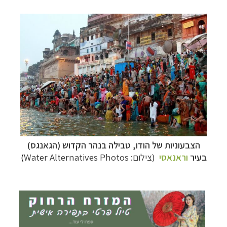
תכנון
טיולים לפולינזיה הצרפתית
לחצו לפרטים »
תכנון
טיולים לאוסטרליה וניו זילנד
לחצו לרשימת
ההצעות »
הצבעוניות של הודו, טבילה בנהר הקדוש (הגאנגס)
בעיר
וראנאסי
(צילום: Water Alternatives Photos
)