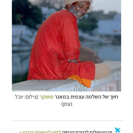
חיוך של השלמה עצמית במאגר
פושקר
(צילום: יובל
נעמן)