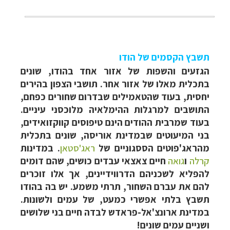
תשבץ הקסמים של הודו
הגזעים והשפות של אזור אחד בהודו, שונים
בתכלית מאלו של אזור אחר. תושבי הצפון בהירים
יחסית, בעוד שהטאמילים שבדרום שחורים כפחם,
התושבים למרגלות ההימלאיה מלוכסני עיניים.
בעוד שמרבית ההודים הינם טיפוסים קווקזואידים,
בני המיעוטים שבמדינת אוריסה, שונים בתכלית
מהראג'פוטים הססגוניים של
ראג'סטאן
. במדינות
קרלה
ו
גואה
חיים צאצאי עבדים כושים, שהם דומים
להפליא לשכניהם הדרווידיינים, אך אלו זוכרים
להם את עברם השחור, תרתי משמע. יש בה בהודו
תשבץ בלתי אפשרי כמעט, של עמים ולשונות.
במדינת ארונצ'אל-פראדש לבדה חיים בני שלושים
ושניים עמים שונים!
תכנון
טיולים למזרח הרחוק
לחצו לרשימת יעדים »