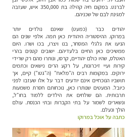
לברנט. במקום חיה קהילה בת 350,000 איש, שעזבה
למגינת לבם של שכניהם.
יהודים כבר (כמעט) שאינם נולדים יותר
במרוקו. ההיסטוריה היהודית כאן תמה. אלפי שנים הם
הניעו את גלגלי המסחר, בנו ויצרו, בכו ושרו. היום
ממשיכים כאן החיים בלעדיהם. ישובים קטנים בהרי
האטלס, שהיו כולם יהודיים, קרסו, ונותרו מהם רק שרידי
קירות ועיי זיכרונות, על רקע הרים נישאים וכתמים
ירוקים. במקומות רבים ה"מלאח" (ה"גטו") קיים, אך
תושביו הנוכחיים אינם יודעים דבר על אלו שעזבו לפני
כיובל. המעטים שנותרו כאן, נוכחותם חסרת משמעות
תרבותית. הם שולחים את הילדים ללמוד בחו"ל,
ונשארים לשמור על בתי הקברות ובתי הכנסת. עולם
הולך ונעלם
.
כתבה על אוכל במרוקו