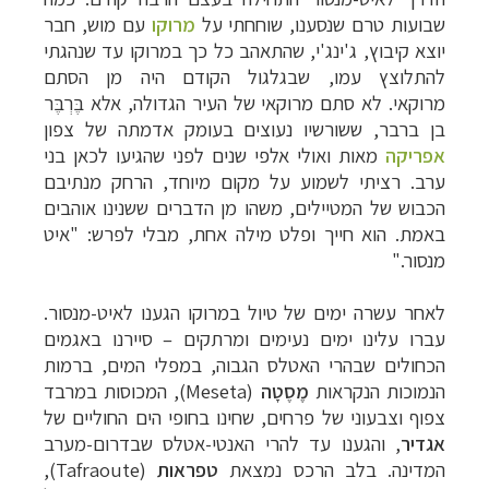
שבועות טרם שנסענו, שוחחתי על
מרוקו
עם מוש, חבר
יוצא קיבוץ, ג'ינג'י, שהתאהב כל כך במרוקו עד שנהגתי
להתלוצץ עמו, שבגלגול הקודם היה מן הסתם
מרוקאי. לא סתם מרוקאי של העיר הגדולה, אלא בֶּרְבֶּר
בן ברבר, ששורשיו נעוצים בעומק אדמתה של צפון
אפריקה
מאות ואולי אלפי שנים לפני שהגיעו לכאן בני
ערב. רציתי לשמוע על מקום מיוחד, הרחק מנתיבם
הכבוש של המטיילים, משהו מן הדברים ששנינו אוהבים
באמת. הוא חייך ופלט מילה אחת, מבלי לפרש: "איט
מנסור
".
לאחר עשרה ימים של טיול במרוקו הגענו לאיט-מנסור.
עברו עלינו ימים נעימים ומרתקים
–
סיירנו באגמים
הכחולים שבהרי האטלס הגבוה, במפלי המים, ברמות
הנמוכות הנקראות
מֶסֶטָה
(Meseta),
המכוסות במרבד
צפוף וצבעוני של פרחים, שחינו בחופי הים החוליים של
אגדיר
, והגענו עד להרי האנטי-אטלס שבדרום-מערב
המדינה. בלב הרכס נמצא
ת
טפראות
(Tafraoute),