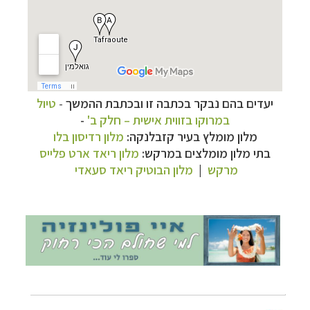
יעדים בהם נבקר בכתבה זו ובכתבת ההמשך
-
טיול
קרוזים והפלגות נופש
לחצו לרשימת היעדים »
במרוקו בזווית אישית – חלק ב'
-
תכנון טיולים למדינות אירופה
לחצו לרשימת היעדים
מלון מומלץ בעיר
קזבלנקה
:
מלון רדיסון בלו
בתי מלון מומלצים במרקש:
מלון ריאד ארט פלייס
»
מרקש
|
מלון הבוטיק ריאד סעאדי
תכנון
טיולים לאמריקה הצפונית
לחצו לרשימת
היעדים »