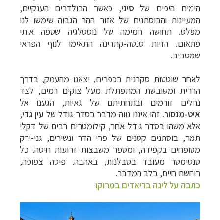
הימים היפים של
סיני
, כאשר הבולדרים הענקיים,
המעיינות והבוסתנים של אזור ההר הגבוה שימשו לנו
מפלט. תחושה חמימה של נוסטלגיה שטפה אותי
פתאום. הזיות סנטה-קתרינה התאימו לנוף הפראי
שמסביב.
לאחר שוטטות סקרנית בכפרים, יצאנו מהעמק, בדרך
הררית ומשובשת המתפתלת מעל צוקים רמים, לצד
נחלים זורמים ובתחתיתם של גאיות, הגענו אל
איט-מנסור
. זהו איננו נווה מדבר בסדר גודל של
עין גדי
,
אלא משהו בסדר גודל אחר, קילומטרים רבים של דקלי
תמר, בוסתנים קטנים של פרי הדר ונשירים, גני-ירק
מטופחים בקפידה, ומספר משבצות זרועות חיטה. כל
סנטימטר מעובד בסבלנות, באהבה. פיסה צפופה,
רוחשת חיים, בלב המדבר.
כתבה על לינה בריאדים במרוקו