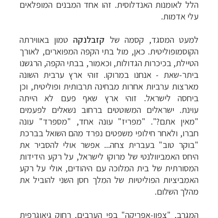
הלל לאומנות האנדלוסית. זהו אחד המבנים המופלאים
עלי אדמות
.
למעט המסגד, קסמה של
קזבלנקה
טמון באווירתה
הקוסמופוליטית. כאן, מול בתי הקפה המפוארים, לאורך
הטיילת, בכיכרות הגדולות, וכאמור, בבתי הקפה, הרגשנו
ביתר-שאת - אנחנו במרוקו. זוהי ארץ ערבית השונה
מארצות ערביות אחרות מבחינה תרבותית ופוליטית, וכן
ביחסה לישראל. זוהי ארץ שאף פעם לא הייתה
עוינת. ישראלים המשוטטים ברחוב נשאלים לפעמים
"מאין אתם?". "מפריז" עונה אחד, "מספרד" עונה
חברו, ולאחר חילופי משפטים נפרד מהם השואל בברכת
"בוקר טוב" בעברית צחה... אפשר אולי להסביר את
היחס האמביוולנטי של מרוקו לישראל, על רקע הידידות
המסורתית של בית המלוכה עם היהודים, אולי על רקע
האמביציות הפוליטיות של המלך חסן השני להוביל את
מהלך השלום.
המגרב, "צפון-אפריקה" בפי הערבים, רחוק גיאוגרפית