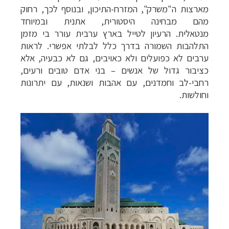
מארצות ה"משרק", המזרח-התיכון, ובנוסף לכך, רחוק
מהם מבחינה היסטורית, אתנית ובמיוחד
מנטאלית. הרעיון לטייל בארץ ערבית עורר בי מזמן
התלהבות השמורה בדרך כלל לבלתי אפשרי. לראות
ערבים לא כפועלים ולא כאויבים, גם לא כבעיה, אלא
כציבור גדול של אנשים
–
בני אדם טובים ורעים,
רחבי-לב וחמדנים, עם אהבות ושנאות, עם יתרונות
קרוזים והפלגות נופש
לחצו לרשימת היעדים »
וחולשות.
תכנון טיולים למדינות אירופה
לחצו לרשימת היעדים
»
תכנון
טיולים לאמריקה הצפונית
לחצו לרשימת
היעדים »