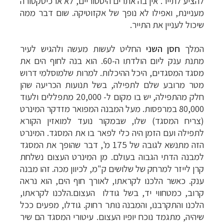
להציע לתייר. אין בה אתרים היסטוריים, לא ארכיטקטורה
מעניינת, ואפילו לא נופך של אקזוטיקה. שום דבר ממה
שיכול לעניין את התייר.
המלך
חסן השני
החליט לעשות מעשה ולהגיש לעיר
מתנת ענק ליום הולדתו ה-60. הוא בנה לחוף הים את
מסגד המסגדים, היכל ההיכלות. למרות שלמוסלמי דרוש
מטר מרובע שלם לתפילה, בשל תנועות הכריעה שהן
חלק מהתפילה, יש בו מקום ל- 20,000 מתפללים ולעוד
80,000 במרפסות. מעל המבנה המפואר מזדקר המינרט
(צריח המסגד) שלו, שבמקור נועד למואזין הקורא
לתפילה ועם הזמן היה כלי לפאר בו את המסגד. המינרט
הזה מתנשא לגובה של 175 מ', דבר שהופך את המסגד
למבנה הדתי הגבוה בעולם. מן המינרט העצום נשלחת
קרן לייזר למרחק של שלושים ק"מ, לכיוון מכה. זהו מבנה
ענק. כאשר הלכנו לקראתו, לאורך חוף הים, הוא נראה
קרוב, כמטחווי יד, בשל גודלו העצום.הלכנו לקראתו,
הלכנו והתקרבנו, והמבנה נותר רחוק. גודלו, מפעים ככל
שיהיה, מתגמד נוכח יופיו העצום. עיטורי המסגד הם שיר