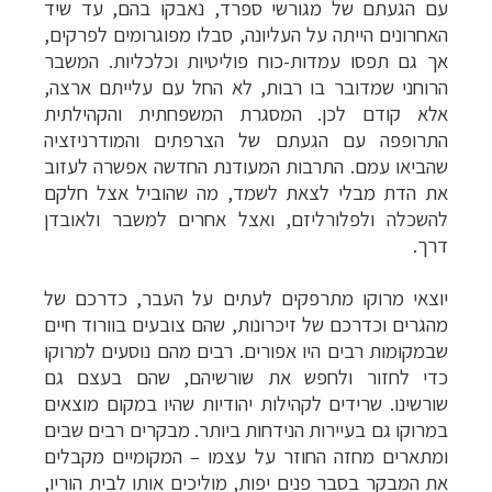
עם הגעתם של מגורשי ספרד, נאבקו בהם, עד שיד
האחרונים הייתה על העליונה, סבלו מפוגרומים לפרקים,
אך גם תפסו עמדות-כוח פוליטיות וכלכליות. המשבר
הרוחני שמדובר בו רבות, לא החל עם עלייתם ארצה,
אלא קודם לכן. המסגרת המשפחתית והקהילתית
התרופפה עם הגעתם של הצרפתים והמודרניזציה
שהביאו עמם. התרבות המעודנת החדשה אפשרה לעזוב
את הדת מבלי לצאת לשמד, מה שהוביל אצל חלקם
להשכלה ולפלורליזם, ואצל אחרים למשבר ולאובדן
דרך.
יוצאי מרוקו מתרפקים לעתים על העבר, כדרכם של
מהגרים וכדרכם של זיכרונות, שהם צובעים בוורוד חיים
שבמקומות רבים היו אפורים. רבים מהם נוסעים למרוקו
כדי לחזור ולחפש את שורשיהם, שהם בעצם גם
שורשינו. שרידים לקהילות יהודיות שהיו במקום מוצאים
במרוקו גם בעיירות הנידחות ביותר. מבקרים רבים שבים
ומתארים מחזה החוזר על עצמו
–
המקומיים מקבלים
את המבקר בסבר פנים יפות, מוליכים אותו לבית הוריו,