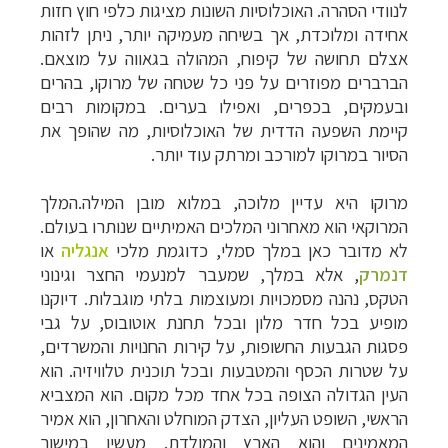
לנוודי הסהרה. האוכלוסיות השונות מציגות כלפי חוץ חזות
אחידה ומלוכדת, אך בשיחה מעמיקה יותר, ניתן לזהות
אצלם תחושה של קיפוח, המהולה בגאווה על מוצאם.
הברברים מפוזרים על פני כל שטחה של מרוקו, בהרים
ובעמקים, בכפרים, ואפילו בערים. במקומות רבים
קיימת השפעה הדדית של האוכלוסיות, מה שהופך את
הסיור במרוקו למורכב ומרתק עוד יותר
.
מרוקו היא עדיין מלוכה, במלוא מובן המילה.המלך
המרוקאי הוא מאחרוני המלכים האמיתיים שנותרו בעולם.
לא מדובר כאן במלך סמלי, כדוגמת מלכי
אנגליה
או
דנמרק
, אלא במלך, שמעבר למנעמי החצר וגינוני
הטקס, נהנה מסמכויות ומעוצמות בלתי מוגבלות. דיוקנו
מופיע בכל חדר מלון ובכל תחנת אוטובוס, על גבי
פסגות הגבעות החשופות, על קירות החנויות והמשרדים,
על שטרות הכסף והמטבעות ובכל תוכנית טלוויזיה. הוא
העין הגדולה הצופה בכל אחד מכל מקום. הוא המצביא
הראשי, השופט העליון, הצדק המוחלט והאחרון, הוא אמיר
המאמינים והוא הארץ והמולדת. מעשיו במישור