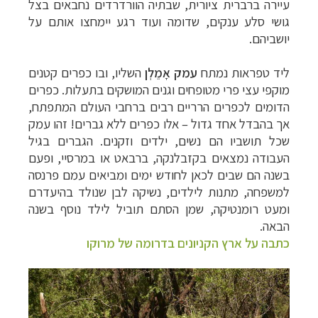
עיירה ב
רברית ציורית, שבתיה הוורדרדים נחבאים בצל
גושי סלע ענקים, שדומה ועוד רגע יימחצו אותם על
יושביהם.
ליד טפראות נמתח
עמק אָמֵלְן
השליו, ובו כפרים קטנים
מוקפי עצי פרי מטופחים וגנים המושקים בתעלות. כפרים
הדומים לכפרים הרריים רבים ברחבי העולם המתפתח,
אך בהבדל אחד גדול
–
אלו כפרים ללא גברים! זהו עמק
שכל תושביו הם נשים, ילדים וזקנים. הגברים בגיל
העבודה נמצאים בקזבלנקה, ברבאט או במרסיי, ופעם
בשנה הם שבים לכאן לחודש ימים ומביאים עמם פרנסה
למשפחה, מתנות לילדים, נשיקה לבן שנולד בהיעדרם
ומעט רומנטיקה, שמן הסתם תוביל לילד נוסף בשנה
הבאה
.
כתבה על ארץ הקניונים בדרומה של מרוקו