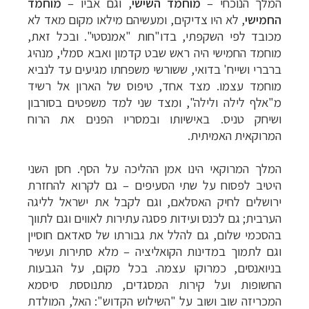
המלך הנוכחי
–
מוחמד השישי
, וגם אביו
–
מוחמד
החמישי
, לא היו צדיקים, ומעשיהם מילאו מקום מאד לא
מכובד לפי השקפתי, בדו"חות "אמנסטי". ובכל זאת,
מוחמד החמישי היה ראש שבט קדמון ואבא סמלי, מנהיג
ברברי ושייח' בדואי, ששורשי משפחתו מגיעים עד לנביא
מוחמד עצמו. מצד אחד, טיפוס של הארון אל רשיד
מ"אלף לילה ולילה", ומצד שני למד משפטים בסורבון
ושיחק טניס. באישיותו ובמסריו הפנים את הרוח
המרוקאית האמיתית.
המלך המרוקאי הינו אמן ההליכה על הסף. חסן השני
היטיב לפסוח על שתי הסעיפים
–
גם לקרוא להחזרת
ירושלים לחיק האסלאם, וגם לקבל את ישראל לליגה
הערבית; גם לכנס ועידות פסגה עתירות לאווים וגם לתווך
בהסכמי שלום, גם להלל את גבורתו של סאדאם חוסיין
וגם לתמוך במדינות הקואליציה
–
מלא סתירות ועשיר
בניואנסים, כמרוקו עצמה. בכל מקום, על הגבעות
החשופות ועל קירות המסגדים, מתנוססת סיסמא
המכריזה שוב ושוב על "השילוש הקדוש": האל, המולדת