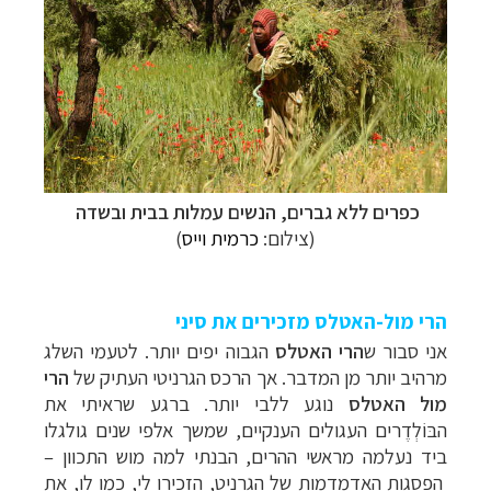
כפרים ללא גברים, הנשים עמלות בבית ובשדה
(צילום:
כרמית וייס
)
הרי מול-האטלס מזכירים את סיני
אני סבור ש
הרי האטלס
הגבוה יפים יותר. לטעמי השלג
מרהיב יותר מן המדבר. אך הרכס הגרניטי העתיק של
הרי
מול האטלס
נוגע ללבי יותר. ברגע שראיתי את
הבּוֹלְדֶרים העגולים הענקיים, שמשך אלפי שנים גולגלו
ביד נעלמה מראשי ההרים, הבנתי למה מוש התכוון
–
הפסגות האדמדמות של הגרניט, הזכירו לי, כמו לו, את