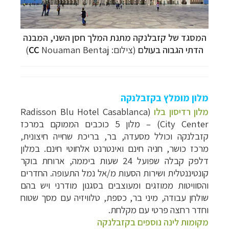
המסגד של קזבלנקה מתנת המלך חסן השני, ה
מבנה
הדתי הגבוה בעולם
(צילום:
Nouaman Bentaj)
CC
מלון מומלץ בקזבלנקה
מלון רדיסון בלו
(
Radisson Blu Hotel Casablanca
City Center
)
–
מלון 5 כוכבים הממוקם במרכז
קזבלנקה וכולל מסעדה, בר, בריכת שחייה חיצונית,
מרכז כושר, חניה חינם ואינטרנט אלחוטי חינם. במלון
דלפק קבלה שפועל 24 שעות ביממה, ארוחת בוקר
קונטיננטלית ושירות הסעות מ/אל נמל התעופה.
החדרים
והסוויטות ממוזגים ומעוצבים בסגנון מודרני ויש בהם
שולחן עבודה, מיני בר, כספת, טלוויזיה עם מסך שטוח
וחדר רחצה פרטי עם מקלחת.
מקומות לינה נוספים בקזבלנקה