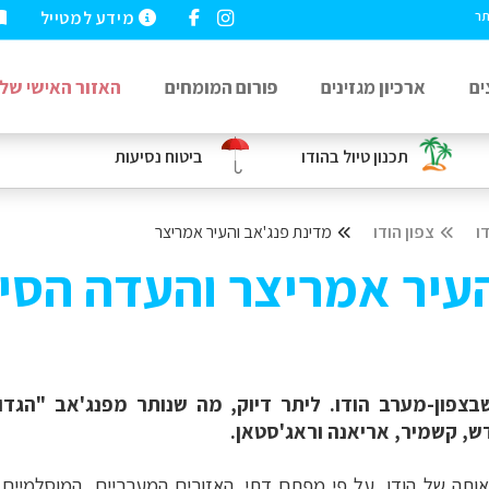
מידע למטייל
תר
ים
ארכיון מגזינים
פורום המומחים
האזור האישי שלי
תכנון טיול בהודו
ביטוח נסיעות
ו
צפון הודו
מדינת פנג'אב והעיר אמריצר
העיר אמריצר והעדה הסי
 שבצפון-מערב הודו. ליתר דיוק, מה שנותר מפנג'אב "הג
ש, קשמיר, אריאנה וראג'סטאן.
ותה ש
ל הודו,
על פי מפתח דתי. האזורים
המערביים, המוסלמיים