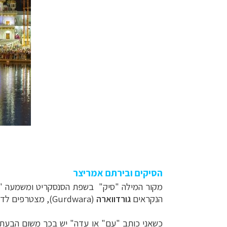
הסיקים ובירתם אמריצר
מקור
המילה "סיק" בשפת הסנסקריט ומשמעה "מ
הנקראים
גורדווארה
(
Gurdwara
), מצטרפים לדת
כשאני
כותב "עם" או עדה" יש בכך משום הבעת ע