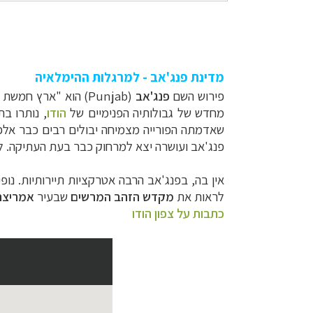
מדינת פנג'אב - למרגלות ההימלאיה
פירוש
השם
פנג'אב
(Punjab)
הוא "ארץ חמשת הנ
מחדש של גבולותיה
הפנימיים של
הודו
, נותרו ב
שאדמתה הפורייה מצמיחה יבולים רבים כבר אלפ
פנג'אב ועושרה יצא למרחוק כבר בעת העתיקה. ל
אין בה, בפנג'אב הרבה אטרקציות תיירותיות. נופ
לראות את
מקדש הזהב המרשים
שבעיר
אמריצ
כתבות על צפון הודו