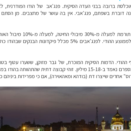
מאוכלסת ברובה בבני העדה הסיקית. פנג'אב של
הודו המודרנית, ל
נה דוברת בשפתם, פנג'אבי. אין בה עושר של מחצבים. מן הסתם
3 מיבולי החיטה, למעלה מ-10% מיבול האורז וכמעט 30%
ההודי. לפנג'אבים 5% מכלל פיקדונות הבנקים שבהודו כולה. בראשית שנות ה-80 תוחלת
 ההודי. הדמות הסיקית המוכרת, של גבר מזוקן,
ששערו עטוף בטור
יון. זוהי קבוצה דתית שהתהוותה
בהודו במהלך ה
רוס" אחרים שייצרו דת (בודהא ומאהאוירה), אם כי מפרידות
ביניהם כ