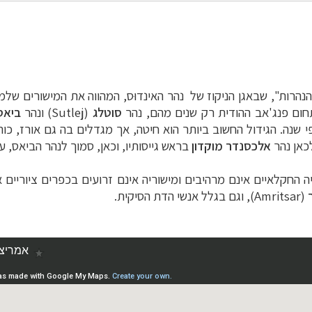
הרות", שבאגן הניקוז של נהר האינדוּס, המהווה את
תחום פנג'אב ההודית רק שנים מהם, נהר
סוטלג
(
Sutlej
) ונהר
ביאס
י
שנה. הגידול החשוב ביותר הוא חיטה, אך מגדלים בה גם אורז, כות
כאן נהר
אלכסנדר מוקדון
בראש גייסותיו, וכאן, סמוך לנהר הביאס, 
יה החקלאיים
אינם מרהיבים ומישוריה אינם זרועים בכפרים ציוריים 
ר
(Amritsar), וגם בגלל אנשי הדת הסיקית.