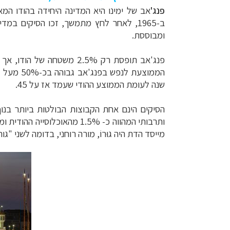
פנג'
אב
של ימינו היא המדינה היחידה בהודו ה
ב-1965, לאחר לחץ
מתמשך, זכו הסיקים במדי
ומבוססת.
פנג'אב תופסת רק 2.5% משטחה של
הודו, אך תורמת למעלה מ-0%
הממוצעת לנפש בפנג'אב גבוהה בכ-50% מעל לממוצע
שנה לעומת הממוצע ההודי שעמד אז על 45.
הסיקים
הינם אחת הקבוצות הבולטות ביותר בנוף
ותרבותי המהווה
כ- 1.5% מ
האוכלוסייה ההודית ומספרם נאמד ב-15-18 מיל
מייסד הדת היה גוּרוֹ,
מורה רוחני, בדומה לשני "גו