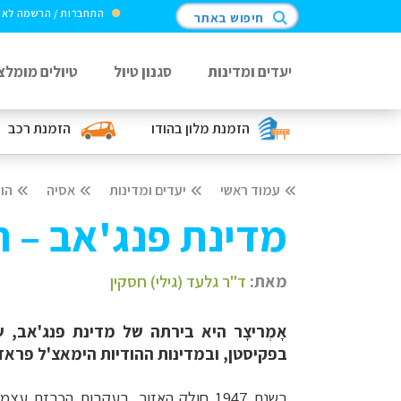
התחברות / הרשמה לא
חיפוש באתר
יעדים ומדינות
סגנון טיול
טיולים מומלצ
הזמנת מלון
בהודו
הזמנת רכב
עמוד ראשי
יעדים ומדינות
אסיה
הוד
מדינת פנג'אב – 
מאת:
ד"ר גלעד (גילי) חסקין
אָמְריצָר היא בירתה של מדינת פנג'אב,
בפקיסטן, ובמדינות ההודיות הימאצ'ל פראד
בשנת
1947
חולק האזור, בעקבות הכרזת עצמא