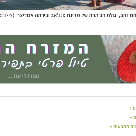
וזהב, גולת הכותרת של מדינת פנג'אב ובירתה אמריצר
(צילום:
ח הרחוק
לחצו לרשימת יעדים »
לינזיה הצרפתית
לחצו לפרטים »
טרליה וניו זילנד
לחצו לרשימת ההצעות »