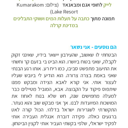
לייק
לחופי
אגם ומבאנאד
(צילום:
Kumarakom
)
Lake Resort
תמונה מתוך
כתבה על
תעלות המים ושווקי התבלינים
במדינת קרלה
הם נוסעים - אני נשאר
הבטחתי לו שאשוב, שהעירבון יישאר בידיו, שאינני זקוק
לקבלה, שאני בטוח ביושרו. הוא הביט בי בזעם קר וחשתי
את התיעוב מתפשט סביבו, כמו ריח רע. אותו רגע הבנתי
שאני באמת בצרה צרורה. הוא הודיע לי ביובש שעליו
לעצור אותי. אני קורא לאבא הצידה ומבקש ממנו
שיתפוס פיקוד על הקבוצה. אבא, המוביל מטיילים כבר
למעלה מחמישים שנה, חש שלא בנוח לאחוז את
המושכות המיועדות לבנו. אך אני מבקש שוב והוא נעתר.
התקשרתי לשגרירות ישראל בדלהי. הכול קורה לאט
ברגעים כאלה. פקידה דוברת אנגלית העבירה אותי
לפקיד ישראלי, שלפי בקשתי העביר אותי לקצין הביטחון.