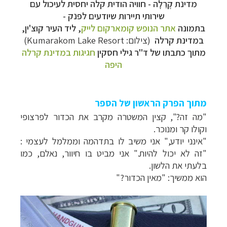
מדינת
קֶרַלָה
- חוויה הודית קלה יחסית לעיכול עם
שירותי תיירות שיודעים לפנק -
בתמונה
אתר הנופש
קומארקום לייק
, ליד העיר קוצ'ין,
במדינת קרלה
(צילום:
Kumarakom Lake Resort
)
מתוך כתבתו של ד"ר גילי חסקין
חגיגות במדינת קרלה
היפה
מתוך הפרק הראשון של הספר
"מה זה?", קצין המשטרה מקרב את הכדור לפרצופי
וקולו קר ומנוכר.
"אינני יודע," אני משיב לו בתדהמה וממלמל לעצמי :
"זה לא יכול להיות." אני מביט בו חיוור, נאלם, כמו
בלעתי את הלשון.
הוא ממשיך: "מאין הכדור?"