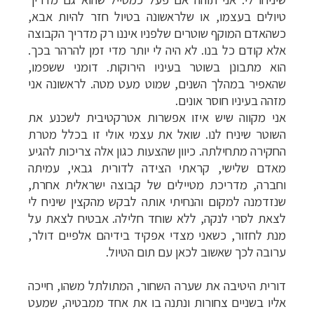
טיולים בעצמו, או שלראשונה בטיול חזר להיות אבא,
כשהאדם המוקף שוטרים שלפניו איננו רק מדריך הקבוצה
אלא קודם כל בנו. לא היה לי יותר מדי זמן להרהר בכך.
הוא מתבונן בשוטר בעיניו הירוקות. דומני ששפמו,
שהאפיר במהלך השנים, שמוט מעט מטה. לראשונה אני
מזהה בעיניו חוסר אונים.
אני מקווה שיש איזו אפשרות אטרקטיבית לשכנע את
השוטר שיניח לנו. שואל את עצמי אולי זו בכלל מטרת
החקירה מתחילתה. כיוון שהצעות כגון אלה צריכות להגיע
מאדם שלישי, קראתי הצידה לדורית גבאי, עמיתה
וחברה, מדריכת מטיילים של קבוצה ישראלית אחרת,
שנזדמנה למקום והנחיתי אותה לבקש מהקצין שיניח לי
לצאת לסרי לנקה, ללא שוחד חלילה. אבטיח לצאת על
מנת לחזור, כשאני מצדי אפקיד בידיהם אלפיים דולר,
ערובה לכך שאשוב לכאן עם תום הטיול.
דורית היטיבה את שערה השחור, המתולתל משהו, חייכה
אליו בשניים צחורות ונתנה בו את אחד ממבטיה, שמעט