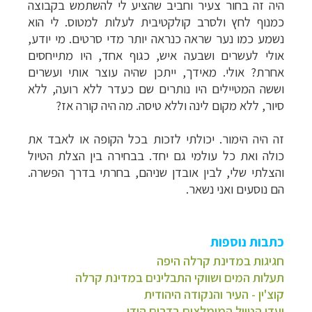
היה זה בחור צעיר וחביב שהציע לי להשתמש בקבוצה
כמנוף לחץ ולסרב קולקטיבית לעלות למטוס. לי הוא
נשמע כמו נער שראה כנראה יותר מדי סרטים. מי יודע,
אולי לעשרים ושבעה איש, כגוף אחד, היו מתייחסים
אחרת? אולי. מאידך, ייתכן שהיה עוצר אותי ועשרים
וששה המטיילים היו נותרים שם כעדר ללא רועה, ללא
סיור, ללא מקום לינה וללא טיסה. מה היה קורה אז?
זה היה הימור. יכולתי לזכות בכל הקופה או לאבד את
כולה ואת כל עולמי גם יחד. בבחירה בין הצלת הטיול
והצלתי שלי, לבין אובדן שניהם, בחרתי בדרך הפשרה.
הם נוסעים ואני נשאר.
כתבות נוספות
חגיגות במדינת קרלה היפה
תעלות המים ושווקי התבלינים במדינת קרלה
קוצ'ין - העיר והנקודה היהודית
יעדי הטיול המומלצים בדרום הודו