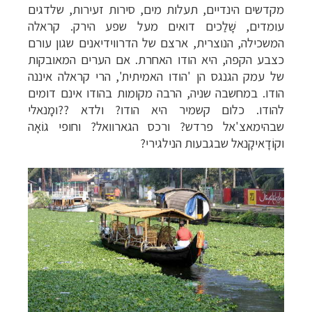
מקדשים הינדיים, תעלות מים, סירות זעירות, שלדגים
עומדים, שָׁלַכים דואים מעל שפע הירק. קראלה
המשכילה, הנוצרית, ארצם של הדרווידיאנים שגון עורם
כצבע הקפה, היא הודו האחרת. אם הערים המאובקות
של עמק הגנגס הן 'הודו האמיתית', הרי קראלה איננה
הודו. במחשבה שניה, הרבה מקומות בהודו אינם דומים
להודו. כלום קשמיר היא הודו? ולדא
??
ומָנאלי
שבהימאצ'אל פרדש? ורכס הגארוואל? וחופי גוֹאָה
וקוֹדָאיקָנאל שבגבעות הנילגירי
?