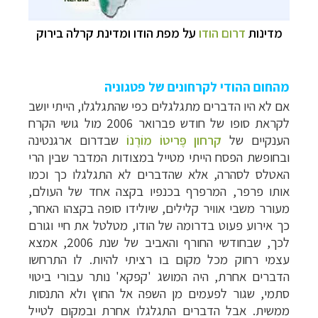
מדינות
דרום הודו
על מפת הודו ומדינת קרלה בירוק
מהחום ההודי לקרחונים של פטגוניה
אם לא היו הדברים מתגלגלים כפי שהתגלגלו, הייתי יושב
לקראת סופו של חוד
ש פברואר 2006 מול גו
שי הקרח
הענקיים של
קרחון פֶּריטוֹ מוֹרֶנוֹ
שבדרום ארגנטינה
ובחופשת הפסח הייתי מטייל במצודות המדבר שבין הרי
האטלס לסהרה, אלא שהדברים לא התגלגלו כך וכמו
אותו פרפר, המרפרף בכנפיו בקצה אחד של העולם,
מעורר משבי אוויר קלילים, שיולידו סופה בקצהו האחר,
כך אירוע פעוט בדרומה של הודו, מטלטל את חיי וגורם
לכך, שבחודשי החורף והאביב של שנת 2006, אמצא
עצמי רחוק מכל מקום בו רציתי להיות.
לו התרחשו
הדברים אחרת, היה המושג 'קפקא' נותר עבורי ביטוי
סתמי, שגור לפעמים מן השפה אל החוץ ולא התנסות
ממשית. אבל הדברים התגלגלו אחרת ובמקום לטייל