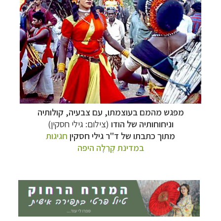
מפגש מהמם בעוצמתו, עם צבעיה, קולותיה
וניחוחותיה של הודו
(צילום: גילי חסקין)
מתוך כתבתו של ד"ר גילי חסקין
חגיגות
תכנון
טיולים למזרח הרחוק
לחצו לרשימת יעדים »
במדינת
קֶרַלָה
היפה
תכנון
טיולים לפולינזיה הצרפתית
לחצו לפרטים »
תכנון
טיולים לאוסטרליה וניו זילנד
לחצו לרשימת
ההצעות »