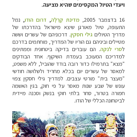
ויעדי הטיול המקסימים שהיא מציעה.
16 בדצמבר 2005,
מדינת
קֶרַלָה
,
דרום הודו
,
נמל
התעופה, טיול מאורגן שיצא מישראל בהדרכתו של
מדריך הטיולים
גילי חסקין
. דרכוניהם של עשרים וששה
מטיילים וביניהם גם הוריו של המדריך, מוחתמים בדרכם
ל
סרי לנקה
. הם עוברים בדיקה ביטחונית וממתינים
למדריכם המעוכב בעמדת השיקוף. אחד הבודקים
"מצא" בתרמילו כדור רובה בודד שהוביל, ללא משפט,
למאסר של עשרים יום בכלא מחריד ולשלושה חודשי
"מעצר בית" מורטי עצבים. למדריך גילי חסקין צפוי
עונש של שבע שנות מאסר על פי חוק, בגין האשמה
חמורה בטרור, סחר בלתי חוקי בנשק וסכנה מיידית
לביטחונה הכללי של
הודו.