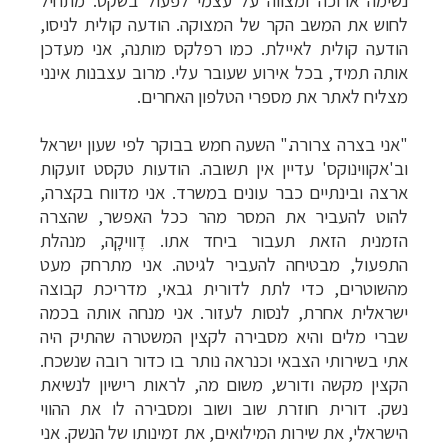
לחוש את המשב הקר של המצוקה. הודעה קולית לניסו,
הודעה קולית לאיילת. כמו רפלקס מותנה, אני מעדכן
אותה תמיד, בכל אירוע שעובר עלי. מרוב עצבנות אינני
מצליח לאתר את מספרי הטלפון האחרים.
"
אני בצרה צרורה." השעה חמש בבוקר לפי שעון ישראל
וב'אקווינוקס' עדיין אין תשובה. הודעות טקסט זועקות
ארצה ובינתיים כבר עונים במשרד. אני מדווח בקצרה,
להוט להעביר את המסר מהר ככל האפשר, שהצרה
הזמנית הזאת תעבור ביחד אתו. דֶוויקָה, מנהלת
התפעול, מבטיחה להעביר לגיטה. אני מתרחק מעט
מהשוטרים, כדי לתת לדורית גבאי, מדריכת קבוצה
ישראלית אחרת, לנסות לעזור. אני מנחה אותה בכמה
שברי מלים והיא מסבירה לקצין המשטרה שהתיק היה
אתי בשירותי הצבאי וכנראה נותר בו כדור רובה שנשכח.
הקצין מקשה ודורש, משום מה, לראות רישיון לנשיאת
נשק. דורית חוזרת שוב ושוב ומסבירה לו את ההווי
הישראלי, את שירות המילואים, את זמינותו של הנשק. אני