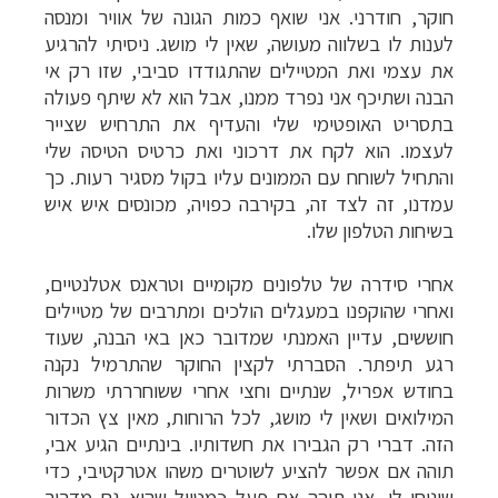
חוקר, חודרני. אני שואף כמות הגונה של אוויר ומנסה
לענות לו בשלווה מעושה, שאין לי מושג. ניסיתי להרגיע
את עצמי ואת המטיילים שהתגודדו סביבי, שזו רק אי
הבנה ושתיכף אני נפרד ממנו, אבל הוא לא שיתף פעולה
בתסריט האופטימי שלי והעדיף את התרחיש שצייר
לעצמו. הוא לקח את דרכוני ואת כרטיס הטיסה שלי
והתחיל לשוחח עם הממונים עליו בקול מסגיר רעות. כך
עמדנו, זה לצד זה, בקירבה כפויה, מכונסים איש איש
בשיחות הטלפון שלו.
אחרי סידרה של טלפונים מקומיים וטראנס אטלנטיים,
ואחרי שהוקפנו במעגלים הולכים ומתרבים של מטיילים
חוששים, עדיין האמנתי שמדובר כאן באי הבנה, שעוד
רגע תיפתר. הסברתי לקצין החוקר שהתרמיל נקנה
בחודש אפריל, שנתיים וחצי אחרי ששוחררתי משרות
המילואים ושאין לי מושג, לכל הרוחות, מאין צץ הכדור
הזה. דברי רק הגבירו את חשדותיו. בינתיים הגיע אבי,
תוהה אם אפשר להציע לשוטרים משהו אטרקטיבי, כדי
שיניחו לי. אני תוהה אם פעל כמטייל שהוא גם מדריך