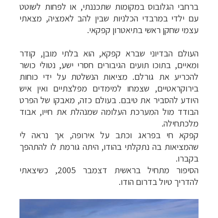
ברחבי הגלובוס במקומות שתכננתי, או לפחות לשוטט
עם ילדי במרבדי הכלניות שבין להב לאמציה, מצאתי
עצמי שחקן ראשי בתיאטרון קפקאי.
העולם הבדיוני שברא קפקא, הוא בלתי מובן, קודר
ומאיים, בתוכו תועים הגיבורים חסרי ישע, נטולי כושר
להכריע את גורלם. מציאות הנשלטת על ידי כוחות
בירוקראטיים, שצמחו למימדים מפלצתיים ואין איש
היודע להסביר את טיבם. בעולם כזה, מאבקו של הפרט
הבודד מול המערכת העלומה שמנהלת את חייו, אבוד
מלכתחילה.
קפקא חי בפראג וכתב על אירופה, אך נראה לי
שהמציאות בה נתקלתי בהודו, היתה גורמת לו להתהפך
בקברו.
הסיפור מתחיל בראשית דצמבר 2005, כשיצאתי
להדריך טיול בדרום הודו.