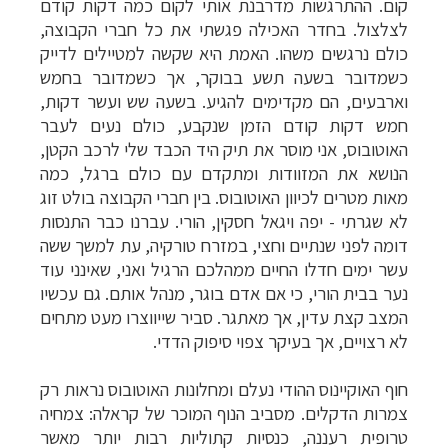
קום. ההתרגשות מדרבנת אותי לקום כמה דקות קודם
לצלצול. בחדר האכילה פגשתי את כל חברי הקבוצה,
כולם נרגשים משהו. האמת היא שקשה למטיילים לדייק
כשמדובר בשעה תשע בבוקר, אך כשמדובר בחמש
וארבעים, הם מקדימים להגיע. בשעה שש ועשר דקות,
חמש דקות קודם הזמן שנקבע, כולם נעים לעבר
האוטובוס, אני מוסר את תיק היד הכבד שלי לרכב הקטן,
הנושא את המזוודות ומתקדם עם כולם ברגל, כמה
מאות מטרים לכיוון האוטובוס. בין חברי הקבוצה בולט זוג
לא שגרתי - יפה ויגאל חסקין, הורי. עברנו כבר התנסות
דומה לפני שנתיים וחצי, במזרח טורקיה, עת למשך ששה
עשר ימים חדלו החיים ממהלכם הרגיל ואני, שאינני עוד
נער בבית הורי, כי אם אדם בוגר, מנהל אותם. גם עכשיו
המצב קצת עדין, אך מאתגר. סביר שייווצרו מעט מתחים
לא רצויים, אך בעיקר צפוי סיפוק הדדי.
חוף האוקיינוס ההודי נעלם ומחלונות האוטובוס נראות רק
צמרות הדקלים. מסביב הנוף המוכר של קראלה: צמחיה
טרופית רעננה, כנסיות קתוליות רבות יותר מאשר