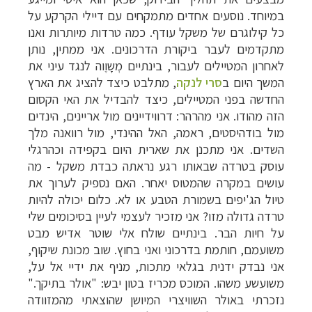
במיוחד. נוסעים אחדים מתמקחים עם דיילי הקרקע על
כל קילוגרם של משקל עודף. כמה טרדות מיותרות ואנו
מתקדמים לעבר ביקורת הדרכונים. אני ממתין, נותן
לאחרון המטיילים לעבור, בינתיים מְשָוֶוה לנגד עיני את
המשך היום ב
סרי לנקה
, מתלבט כיצד להציג את הארץ
החדשה בפני המטיילים, כיצד להבדיל את האי הקסום
הזה מהודו. אני מהרהר: דרווידיינים מול אריינים, הינדים
מול בודהיסטים, ראמה, האל ההינדי, מול רוואנה מלך
השדים. אני מתכנן את שארית היום בקפידה וכהרגלי
עוסק בטרדה שבאותו רגע נראתה כבדת משקל - מה
עושים במקרה שהמטוס יאחר. האם נספיק לערוך את
טיול הג'יפים בשמורת הטבע או לא. כלום יכולה להיות
טרדה גדולה מזו? אני מזכיר לעצמי לעיין בסיכומים שלי
על חיות הבר. בינתיים שולח אלי שוטר אדיש מבט
משועמם, חותמת בדרכוני ואני בחוץ. שוב מכונת שיקוף,
אני נבדק ידנית בגלאי מתכות, מניף את ידיי אל על,
משועשע משהו. המוכס מכריז בטון יבש: "אולר בתיקך."
נזכרתי באולר השוויצרי המיושן שהוצאתי מהמזוודה