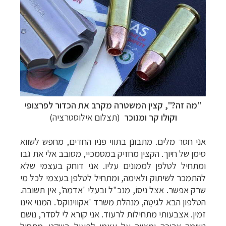
"מה זה?", קצין המשטרה מקרב את הכדור לפרצופי
וקולו קר ומנוכר
(תצלום אילוסטרציה)
אני חסר מלים. מתבונן בתווי פניו החדים, מחפש לשווא
סימן של חיוך. הקצין מחזיק במסמכיי, מסובב אלי את גבו
ומתחיל לטלפן לממונים עליו. אני דוחק בעצמי שלא
להתמכר לשיתוק ולאימה, ומתחיל לטלפן בעצמי לכל מי
שרק אפשר. אצל ניסוֹ, מנכ"ל ובעלי
'
אדמה', אין תשובה.
הטלפון הבא לגיטָה, מנהלת משרד 'אקווינוקס'. המנוי אינו
זמין. אצבעותי מתחילות לרעוד. אני קורא לי לסדר, נושם
נשימה ארוכה ומצווה על עצמי לפעול בשקט. מתחיל