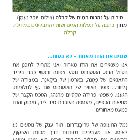
סירות על נהרות המים של קרלה
(צילום: יובל נעמן)
מתוך
כתבה על
תעלות המים ושווקי התבלינים במדינת
קרלה
שמים את הודו מאחור - לא בטוח...
אנו משאירים את הודו מאחור ואני מתחיל לתכנן את
הטיול הבא. האוטובוס נוסע צפונה וראשי כבר ביריד
התאואים של פָּטְנָה, בארמון של בּיקָאנֶר, במצודה של
גָליווֹר
..
. צופר האוויר של האוטובוס שם קץ לחלומות.
הגענו. משפטי פרידה טקסיים מהנהג, הטכס הקצר של
מחיאות הכפיים, מעטפה העוברת מיד ליד, חיבוק והודו
כמעט מאחורינו.
נמל התעופה של טְריבָנְדְרוּם: תור ענק של נוסעים נע
לאיטו. אנו מעבירים מזוודות דרך מכונת השיקוף,
מבצעים את תהליך הבידוק, שכאן הוא איטי ומייגע