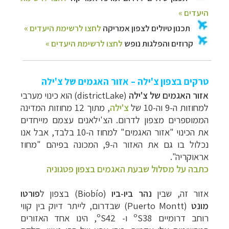
טרקים בצפון צ'ילה – אזור האגמים של צ'ילה
אזור האגמים של צ'ילה
(
Lake
district
)
הוא כינוי מערבי
למחוזות ה-9 וה-10 של
צ'ילה
, מתוך 12 מחוזות המדינה
הממוספרים מצפון לדרום. הצ'ילאנים עצמם מייחדים
את הכינוי "אזור האגמים" למחוז ה-
10
בלבד, אבל אנו
נכלול בו גם את האזור ה-9, המכונה בפיהם "מחוז
אראוקריה".
כתבה על מסלול שבעת האגמים בצפון פטגוניה
אזור זה, שבין
נהר ביו-ביו
(
Biobío
) בצפון ל
פורטו
מונט
(
Puerto Montt
) שבדרום, לייתר דיוק בין קווי
רוחב
דרומיים 38
ºS
ו- 42
ºS
, הינו אחד האזורים