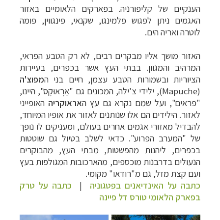
הענקיים של קליפורניה. בפארקים הלאומיים באזור
האגמים ניתן לפגוש
פלמינגו, שקנאי, פינגווין, פומה
לוטרה ואריה הים.
האזור מושך
אליו מבקרים רבים, לא רק הטבע הפראי,
המרהיב והמגוון. בבתי העץ אשר בכפרים,
בעיירות
הציוריות ובשמורות הטבע עצמן, חיים בני ה
מפוצ'ה
(
Mapuche
), ילידי צ'ילה,
המכונים גם "אָרָאוּקָס", היינו,
"פראים", ועל שמם נקרא גם עץ ה
אראוקריה
האופייני
לאזור. הילידים הם אלו שנותנים לאזור את אופיו המיוחד,
להבדיל מאזורי אגמים
אחרים בעולם, ומעניקים לו נופך
של "המערב הפרוע". כדאי לשלב בטיול גם שוטטות
בכפרים, ליהנות מהפשטות, מבתי העץ, מהבוקרים
הנעולים בדרבנות מוכספים, מהארכובות
המגולפות בעץ
ועם קצת מזל, גם מ"רודאו" מקומי.
כתבה על האינדיאנים בפטגוניה
|
כתבה על טרק
בפארק הלאומי טורס דל פיינה