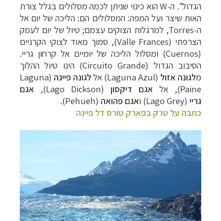
הגדול". ה-
W
הוא כינוי שניתן לכמה מסלולים בגלל צורת
האות שיצר ו
על המפה: המסלולים הם: הליכה של יום אל
ה-
Torres
, למרגלות הצוקים עצמם; טיול של
יום לעמק
הצרפתי (
Valle Frances
), סמוך מאוד לצוקי הקרניים
(
Cuernos
) ומסלול הליכה
של
יומיים אל קרחון גריי.
הסיבוב הגדול (Circuito Grande) הינו טיול ההלוך
מ
לגונה אזול
(Laguna Azul) אל
לגונה פיינה
(Laguna
Paine), אל
אגם דיקסון
(Lago Dickson),
אגם
גריי
(
Lago Grey
)
ו
אגם פהואה
(Pehueh).
כתבה על טרק בפארק טורס דל פיינה