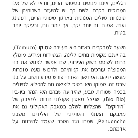
רגליים, איננו מנוסים בטיפוסי הרים, וודאי לא של אלו
המכוסים
בקרח. לשם כך יש להיעזר בשרותיהן של
סוכנויות טיולים המנוסות בארגון טיפוסי הרים,
רפטינג
ועוד. אמנם זה יותר יקר, אך יותר נוח, ובעיקר יותר
בטוח.
השער למבקרים באזור היא העיירה
טמוקו
(
Temuco
),
בה
ישנם מקומות נוחים ללינה, הצטיידות ומידע. מומלץ
בחום לשוטט בשוק העירוני, שם אפשר
לפגוש את בני
המפוצ'ה עורכים את קניותיהם ולרכוש מעט מזכרות
מעשה ידיהם. המוזיאון
האזורי פורש מידע חשוב על בני
שבט זה. טמוקו היא בסיס ליציאה נוח להפליא לטיולים
בכמה שמורות טבע, שהידועה שבהם היא הנהר
ביו-ביו
(
Bio Bio
), שניצל
מאסון אקולוגי הודות למאבק של
"הירוקים", שהצליחו לשלב במאבק האקולוגי גם את
מאבקם
האתני והפוליטי של הילידים משבט
Pehuenche
, שמחו נגד הסכר שעמד להיבנות על
אדמתם.