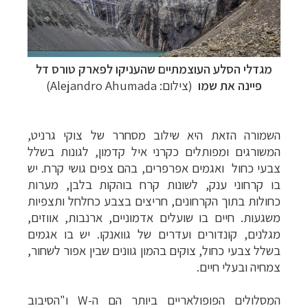
מגדלי הסלע העוצמתיים שהעניקו ל
פארק טורס דל
פיינה
את שמו
(צילום:
Alejandro Ahumada
)
השמורה הזאת היא שילוב מסחרר של צוקי גרניט,
המשורגים ומפותלים כקרני איל קדמון, לגונות בשלל
צבעי כחול ואגמים אפרפרים, בהם
צפים גושי קרח. יש
בו קרחוני ענק, לשונות קרח בוהקות בלבן, מערות
כחולות בתוך
הקרחונים, חריצים בצבע כחלחל ותצפיות
משגעות. חיים בו שועלים אדמוניים, ארנבות,
אווזים,
מגלנים, קונדורים ועדרים של גוואנקו. יש בו אגמים
בשלל צבעי כחול, צוקים
בהמון גוונים שבין אפור לשחור,
צמחיה ובעלי חיים.
המסלולים הפופולאריים ביותר הם
ה-
W
ו"הסיבוב