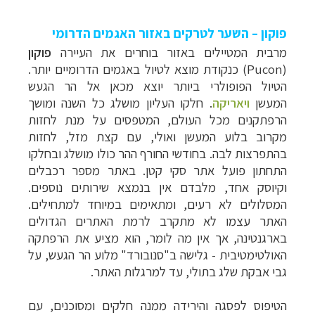
פוקון – השער לטרקים באזור האגמים הדרומי
מרבית
המטיילים באזור בוחרים את העיירה
פוקון
(
Pucon
) כנקודת מוצא לטיול באגמים הדרומיים
יותר.
הטיול הפופולרי ביותר יוצא מכאן אל הר הגעש
המעשן
ויאריקה
.
חלקו
העליון מושלג כל השנה ומושך
הרפתקנים מכל העולם, המטפסים על מנת לחזות
מקרוב בלוע
המעשן ואולי, עם קצת מזל, לחזות
בהתפרצות לבה. בחודשי החורף ההר כולו מושלג ובחלקו
התחתון פועל אתר סקי קטן. באתר מספר רכבלים
וקיוסק אחד, מלבדם אין בנמצא שירותים
נוספים.
המסלולים לא רעים, ומתאימים במיוחד למתחילים.
האתר עצמו לא מתקרב לרמת
האתרים הגדולים
בארגנטינה, אך אין מה לומר, הוא מציע את הרפתקה
האולטימטיבית -
גלישה ב"סנובורד" מלוע הר הגעש, על
גבי אבקת שלג בתולי, עד למרגלות האתר.
הטיפוס
לפסגה והירידה ממנה חלקים ומסוכנים, עם