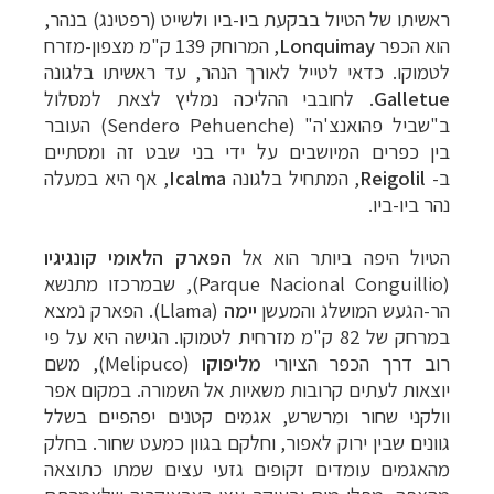
ראשיתו של הטיול בבקעת ביו-ביו ולשייט (רפטינג) בנהר,
הוא הכפר
Lonquimay
,
המרוחק 139 ק"מ מצפון-מזרח
לטמוקו. כדאי לטייל לאורך הנהר, עד ראשיתו
בלגונה
Galletue
. לחובבי ההליכה נמליץ לצאת למסלול
ב"שביל פהואנצ'ה"
(Sendero Pehuenche
)
העובר
בין כפרים המיושבים על ידי בני שבט זה ומסתיים
ב-
Reigolil
, המתחיל
בלגונה
Icalma
, אף היא במעלה
נהר ביו-ביו.
הטיול היפה ביותר הוא אל
הפארק
הלאומי
קונגיגיו
(
Parque Nacional Conguillio
),
שבמרכזו מתנשא
הר-הגעש המושלג והמעשן
יימה
(
Llama
).
הפארק נמצא
במרחק של 82 ק"מ מזרחית לטמוקו. הגישה היא על פי
רוב דרך הכ
פר הציורי
מליפוקו
(Melipuco), משם
יו
צאות לעתים קרובות משאיות אל השמורה.
במקום אפר
וולקני שחור ומרשרש, אגמים קטנים יפהפיים בשלל
גוונים שבין ירוק לאפור,
וחלקם בגוון כמעט שחור. בחלק
מהאגמים עומדים זקופים גזעי עצים שמתו כתוצאה