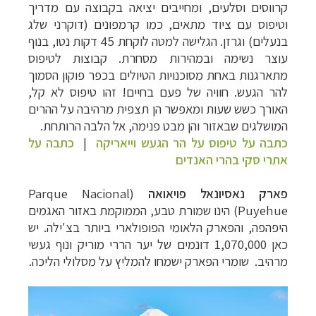
קרווסים וסלעים, ומחייבים יציאה בקבוצה עם מדריך
וטיפוס עם ציוד מתאים, כמו קרמפונים (דוקרני שלג
בנעלים) וגרזן. הגלישה למטה
לוקחת 45 דקות נטו, בנוף
עוצר נשימה ובמהירות מסחרת. קבוצות לטיפוס
מתארגנות באחת
מסוכנויות הטיולים בכפר פוקון הסמוך
להר הגעש.
חוויה
של פעם בחיים!
זהו טיפוס לא קל,
האורך כשש שעות ומאפשר הן תצפית מרהיבה על ההרים
המושלגים שבאזור והן מבט פנימה, אל הלבה הרותחת.
כתבה על טיפוס על הר הגעש וייאריקה
|
כתבה על
אתרי סקי בהרי האנדים
פארק נאסיונאל פויאואה
(Parque Nacional
Puyehue) הינ
ו
שמורת טבע, הממוקמת באזור האגמים
היפהפה, והפארק הלאומי הפופולארי
ביותר בצ'ילה. יש
כאן 1,070,000 דונמים של יער הררי מוריק ונוף געשי
מרהיב. שומרי
הפארק ישמחו להמליץ על מסלולי הליכה.