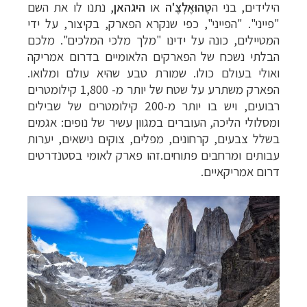
הילידים, בני ה
טֶהוּאֶלְצֶ'ה
או
היגהאן
, נתנו לו את השם
"פייני". "הפייני", כפי שנקרא הפארק, בקיצור, על ידי
המטיילים, כונה על ידינו "מלך מלכי המלכים". מלכם
הבלתי נשכח של הפארקים הלאומיים
בדרום אמריקה
ואולי בעולם כולו. שמורת טבע שהיא עולם ומלואו.
הפארק משתרע על
שטח של יותר מ- 1,800 קילומטרים
רבועים, ויש בו יותר מ-200 קילומטרים של שבילים
ומסלולי הליכה, העוברים במגוון עשיר של נופים: אגמים
בשלל צבעים, קרחונים, מפלים,
צוקים נישאים, יערות
עבותים ומרחבים פתוחים.זהו פארק לאומי בסטנדרטים
דרום
אמריקאיים.