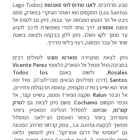
טבע מרהיבים.
לאגו טודוס לוס סאנטוס
(Lago Todos
Los Santos) המק
סים הוא האתר העיקרי בפארק, ממנו
ניבט אל הר הגעש המכוסה יער עבות. ניתן
גם לטפס אל
פסגת
אוסורנו
. דרך נוחה למדי מאפשרת לרכב להגיע
עד סמוך לקוו השלג.
ניתן ללון בבקתה ולצאת בשעת
שחר אל עבר הפסגה, רצוי בליווי מדריך.
תכנון
טיולים לדרום ומרכז אמריקה
לחצו לרשימת
ניתן לצאת מהעיירה
פוארטו מונט
לטיולים רבים
היעדים »
בסביבה.החל
מטיול אל הפארק הלאומי
Vicente Perez
תכנון
טיולים לצפון אמריקה
לחצו לרשימת היעדים »
Rosales
, ולשוט באגם
Todos los
קרוזים והפלגות נופש
לחצו לרשימת היעדים »
Santos
(דרכו
מפליגים הבאים מברילוצ'ה). טיול יפה
אחר הוא שייט בסירה מקומית, עמוסת תרנגולות
וחזירים,
אל הכפר
Ralun
שקצה הפיורד וממנו, בשייט קצר, אל
הכפר הקסום
Cochamo
. משם
ניתן לצאת גם ל
טרק
קוצ'מו
, שנחשב למסלול ההליכה המאפיין ביותר
והמרהיב ביותר
באזור האגמים הצ'ילאני. המסלול
ממשיך לבקעת
La Junta
, עמק קרחוני מרהיב המכונה
גם
"
יוסמיטי של דרום אמריקה". ניתן להמשיך הלאה
משם ולהתחבר ל-
Gaucho trail
האורך תשעה
ימים.