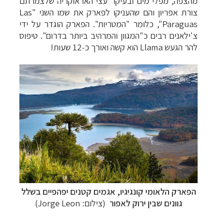
מהצפה,
מפלי מים ובעיקר עצי האראוקריה שלצמרתם
צורת אפריון והם שהעניקו לפארק את שמו השני
"
Las
Paraguas
",
כלומר "המטריות". הפארק הוגדר על ידי
צ'ילאנים רבים כ"המגוון
והמרהיב ביותר בדרום". טיפוס
להר הגעש
Llama
הוא קשה ואורך כ-12 שעות!
הפארק
הלאומי
קונגיגיו,
אגמים קטנים יפהפיים בשלל
גוונים שבין ירוק לאפור
(צילום: Jorge Leon)