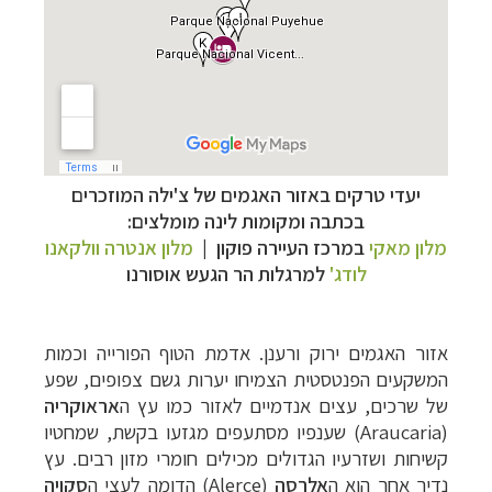
יעדי טרקים באזור האגמים של צ'ילה המוזכרים
בכתבה ומקומות לינה מומלצים:
מלון מאקי
במרכז העיירה פוקון
|
מלון אנטרה וולקאנו
לודג'
למרגלות הר הגעש אוסורנו
אזור האגמים ירוק ורענן. אדמת
הטוף הפורייה וכמות
המשקעים הפנטסטית הצמיחו יערות גשם צפופים, שפע
של שרכים, עצים
אנדמיים לאזור כמו עץ ה
אראוקריה
(
Araucaria
) שענפיו מסתעפים מגזעו בקשת, שמחטיו
קשיחות
ושזרעיו הגדולים מכילים חומרי מזון רבים. עץ
נדיר אחר הוא ה
אלרסה
(
Alerce
) הדומה
לעצי ה
ס
קויה