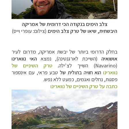
צלב הימים בנקודה הכי דרומית של אמריקה
היבשתית, שיאו של
טרק צלב הימים
(צילום: עופרי וייס)
בחלק הדרומי ביותר של יבשת אמריקה, מדרום לעיר
אושואיה
(השייכת לארגנטינה), נמצא
האי נווארינו
(Navarino) השייך לצ'ילה.
טרק השיניים של
נווארינו
הוא חוויה בתולית של
טבע פראי, עם אינספור
פסגות, נחלים ואגמים, כמעט ללא נפש.
כתבה על טרק השיניים של נווארינו