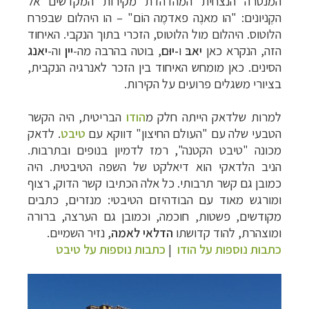
המנטרה
הנצחית המהדהדת מקירות המקדשים אל
הקֶניונים: "הו מאנֶה פאדמֶה הוֹם" – הו היהלום שבפרח
הלוטוס.
היהלום מול הלוטוס, הזכרי בתוך הנקבי. האיחוד
הזה, הנקרא כאן
יאבּ
ו
-יוּם
, בוטה בהרבה מה-
יין
וה-
יאנג
הסינים. כאן מומחש האיחוד בין הזכר לאנרגיה הנקבית,
בציורי משגלים פרועים על הקירות.
למרות שלדאק הייתה חלק מ
הודו
הבריטית, היה הקשר
הטבעי שלה עם "העולם החיצון" דווקא עם
טיבט
. לדאק
מכונה "טיבט הקטנה", רמז לדמיון בנופים ובתרבות.
הניב הלדאקי הוא דיאלקט של השפה הטיבטית. היה
כמובן גם קשר תרבותי. כל אלה הכתיבו קשר הדוק, רצוף
ומורגש מאוד עם הבודהיזם הטיבטי: מנזרים, כתבים
מקודשים, פשטות, חוכמה, וכמובן גם הערצה, ברורה
ומוצהרת, להוד קדושתו
ה
דלאי
לאמה
, נזיר השמיים.
כתבות נוספות על הודו
|
כתבות נוספות על טיבט