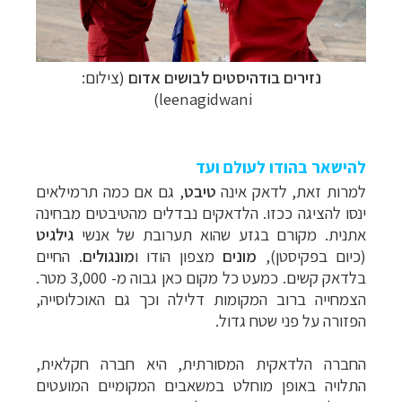
נזירים בודהיסטים לבושים אדום
(צילום:
leenagidwani)
להישאר בהודו לעולם ועד
למרות זאת, לדאק אינה
טיבט
, גם אם כמה תרמילאים
ינסו להציגה ככזו. הלדאקים נבדלים מהטיבטים מבחינה
אתנית. מקורם בגזע שהוא תערובת של אנשי
גילגיט
(כיום בפקיסטן),
מונים
מצפון הודו ו
מונגולים
. החיים
בלדאק קשים. כמעט כל מקום כאן גבוה מ- 3,000 מטר.
הצמחייה ברוב המקומות דלילה וכך גם האוכלוסייה,
הפזורה על פני שטח גדול.
החברה הלדאקית המסורתית, היא חברה חקלאית,
התלויה באופן מוחלט במשאבים המקומיים המועטים