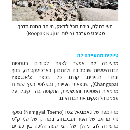
העיירה לֶה, בירת חבל לדאק, הייתה תחנה בדרך
מטיבט מערבה
(צילום: Roopak Kujur)
טיולים מהעיירה לה
מהעיירה
לה
אפשר לצאת לסיורים בגומפות
הבודהיסטיות שבסביבה ולהתבונן בארכיטקטורה, בנוף
ובהווי הנזירים. קודם כל בכפר
צ'אנגספה
(
Changspa
), שבפאתי העיירה, ובגילופי העץ ששרדו
מהמאות השמינית והתשיעית, התקופה בה קיבלו על
עצמם הלדאקים את הבודהיזם.
מהגומפה של
נאמגיאל צמו
(
Namgyal Tsemo
) נשקף
נוף מרהיב של העיר וסביבתה.
במרחק של שני ק"מ
מהעיירה
לה
, מהלך של חצי שעה הליכה בין כפרים