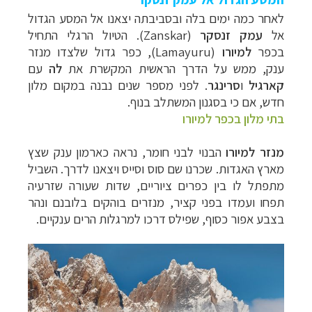
לאחר כמה ימים בלה ובסביבתה יצאנו אל המסע הגדול
אל
עמק זנסקר
(
Zanskar
). הטיול הרגלי התחיל
בכפר
למיורו
(
Lamayuru
), כפר גדול שלצדו מנזר
ענק, ממש על הדרך הראשית המקשרת את
לה
עם
קארגיל
ו
סרינגר
. לפני מספר שנים נבנה במקום מלון
חדש, אם כי בסגנון המשתלב בנוף.
בתי מלון בכפר למיורו
מנזר
למיורו
הבנוי לבני חומר, נראה כארמון ענק שצץ
מארץ האגדות. שכרנו שם סוס וסייס ויצאנו לדרך. השביל
מתפתל לו בין כפרים ציוריים, שדות שעורה שזרעיה
תפחו ועמדו בפני קציר, מנזרים בוהקים בלובנם ונהר
בצבע אפור כסוף, שפילס דרכו למרגלות הרים ענקיים.