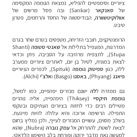
ציוריים וסימפטיים להפליא, נמצאת הגומפה המקסימה
של
סאנקאר
(
Sankar
) ובה פסל מרשים
של
אוולוקיטשוורה
, הבודיסטווה של
החסד והרחמים, פטרון
טיבט.
הרומנטיקנים, חובבי הזריחה, מטפסים בטרם שחר בגרם
המדרגות, המעפיל בתלילות אל
שאנטי סטופה
(
Shanti
Stupa
), לתצפית מרהיבה על הסביבה. ניתן וכדאי
לצאת במונית, לטיול בן יום, לאתרים ציוריים ממערב
ל
לה
, כגון
ספיטוק
גומפה
(
Spituk
), לכפרים הציוריים
פיאנג
(
Phyang
),
באסגו
(
Basgo
) ו
אלצ'י
(
Alchi
).
גם ממזרח ל
לה
ישנם מנזרים יפהפיים, כמו למשל,
גומפת
תיקסיי
(
Thiksey
) היפהפייה, אליה נוהרים
מטיילים רבים כדי לחזות בציורים העתיקים ובטקסי
התפילה. הרשימה ארוכה והיא עלולה להיות מייגעת.
בשלב מסוים, עשויים המנזרים לעייף, ולכן נמליץ בחום
לצאת לשטח, להתרחק אל
עמק נוברה
(
Nubra
), שהוא
למעשה נאת מדבר ירוקה ופורחת בלב הישימון הלדאקי.