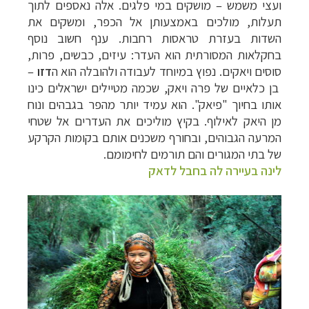
ועצי משמש
–
מושקים במי פלגים. אלה נאספים לתוך
תעלות, מולכים באמצעותן אל הכפר, ומשקים את
השדות בעזרת טראסות רחבות. ענף חשוב נוסף
בחקלאות המסורתית הוא העדר: עיזים, כבשים, פרות,
סוסים ויאקים. נפוץ במיוחד לעבודה ולהובלה הוא ה
דזו
–
בן כלאיים של פרה ויאק, שכמה מטיילים ישראלים כינו
אותו בחיוך "פיאק". הוא עמיד יותר מהפר בגבהים ונוח
מן היאק לאילוף. בקיץ מוליכים את העדרים אל שטחי
המרעה הגבוהים, ובחורף משכנים אותם בקומות הקרקע
של בתי המגורים והם תורמים לחימומם.
לינה בעיירה לה בחבל לדאק