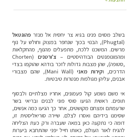
בשלב מסוים פנינו בגיא צר יחסית אל מנזר
פהוגטאל
(
Phugtal
), הבנוי בכוך שנחפר במצוק וחולש על נוף
מרשים. המשכנו ללכת, מתפעלים מהנוף, מהחקלאות
ומהמונומנטים הבודהיסטיים
–
צ'ורטנים
(
Chorten
,סטופה
)
, שהן מצבות גדולות לזכר בודהא שהוקמו בצדי
הדרכים, ו
קירות מאני
(Mani Wall)
, שהם מצבורי
אבנים, עליהן מגולפות מנטרות טיבטיות.
אי משם נשמע קול פעמונים, אחריו מצלתיים ולבסוף
תופים. ראשית הגיעו סוסי פוני לבנים ובריאי בשר
שרעמתם ומצחם מקושטים, אחר כך הגיעו כמה אנשים,
שסימנו בידיהם ואסרו לצלם. שיירה סוריאליסטית זו,
דומה כי נתקעה כאן במאה שעברה ורק כעת הצליחה
להגיח לאור העולם, כאותו חייל יפני שהתחבא ביערות