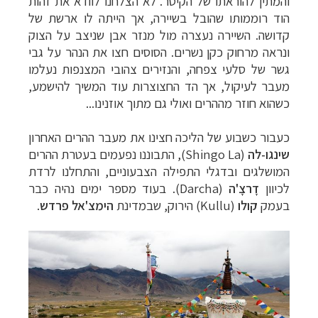
והמתין להוראתו של הקיסר. לא הצלחנו לוודא את זהות
הוד רוממותו שהובל בשיירה, אך הייתה לו ארשת של
קדושה. השיירה נעצרה מול מנזר אבן שניצב על הצוק
ונראה מרחוק כקן נשרים. הסוסים חצו את הנהר על גבי
גשר של סלעי צפחה, והנזירים צהובי המצנפות נעלמו
מעבר לעיקול, אך הד החצוצרות עוד המשיך להישמע,
כשהוא חוזר מההרים ואולי גם מתוך אוזנינו...
כעבור כשבוע של הליכה חצינו את מעבר ההרים האחרון
שינגו-לה
(
Shingo La
), התבוננו נפעמים בעטרת ההרים
המושלגים ובדגלי התפילה הצבעוניים, והתחלנו לרדת
לכיוון
דָרצָ'ה
(
Darcha
). בעוד מספר ימים נהיה כבר
בעמק
קולו
(
Kullu
) הירוק, שבמדינת
הימצ'אל פרדש
.