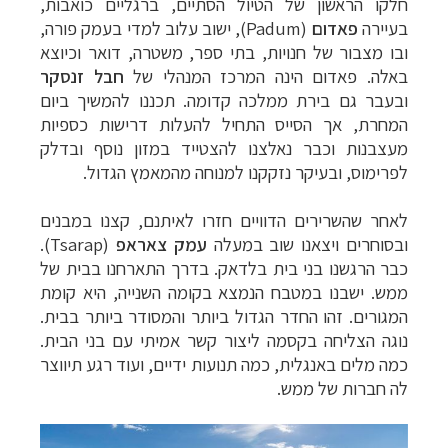
חלקו הראשון של הטיול הסתיים, ברגליים כואבות,
בעיירה
פאדום
(
Padum
), ישוב עלוב למדי בעמק פורה,
ובו מצבור של חנויות, בתי ספר, משטרה, דואר וכיוצא
באלה. פאדום הינה המרכז המנהלי של
חבל זנסקר
ובעבר גם בירת ממלכה קדומה. תכננו להמשיך ביום
המחרת, אך הסייס התחיל להעלות דרישות כספיות
מעצבנות וכבר נאלצנו להצטייד במזון נוסף ובדלק
לפרימוס, ובעיקר נזקקנו למנוחה מהמאמץ הגדול.
לאחר שהשרירים הדוויים חזרו לאיתנם, קצנו במבנים
ובסוחרים ויצאנו שוב במעלה
עמק צאראפ
(
Tsarap
).
כבר הרגשנו בני בית בלדאק. בדרך התארחנו בבית של
ממש. ישבנו במטבח הנמצא בקומה השנייה, היא קומת
המגורים. זהו החדר הגדול ביותר והמסודר ביותר בבית.
נוגה הצליחה בקסמה ליצור קשר אמיתי עם בני הבית.
כמה מלים באנגלית, כמה תנועות ידיים, ועוד רגע תיווצר
לה חברות של ממש.