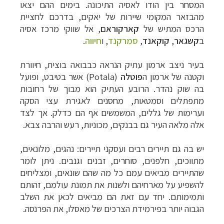
המסחר בין הודו לאסיה התיכונה. בימים ההם יצאו
מהבזאר המקומי שיירות של יאקים, בדרכם לחציית
הרכס המתיש של
קארקוראם
, אל שווקי מרכז אסיה
ב
קשגאר
,
קוקאנד
,
סמרקנד
, ו
חיווה
.
בעיר ניצב ארמון עתיק הנראה כבבואה בוצית, חיוורת
וקטנה של ארמון ה
פוטלה
(
Potala
) אשר בטיבט, ופועל
בה שוק נהדר. הרובע העתיק הוא מבוך של רחובות
מתפתלים וסמטאות, מחסנים לאגירת עצי הסקה
וערימות של גללים, המשמשים אף הם כדלק. אך לצד
אלה מלאה העיר גם בבנקים, מכוניות, רעש והרבה צבא.
יש בה גם תיירים רבים ועסקני תיירים: נהגים, מלונאים,
מתווכים, חלפנים, סוחרים, זבנים וגנבים. ניתן לומר
שהתיירים מביאים עמם כל מה שהם שונאים, ומצליחים
להשפיע על מארחיהם ולשנות את תמונת עולמם, זהותם
ותמימותם. יחד עם זאת הם מביאים לכאן את השלב
הגבוה יותר
בפירמידת הצרכים של מאסלו, א
ת הפרנסה.