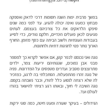
במשך מרבית ימות השנה חסומות דרכי לדאק ואספקה
מבחוץ כמעט ואינה יכולה להגיע. עד לפני כמה שנים
סיפקו הלדאקים את כל צורכיהם בעצמם. לעתים
מגיעים לכאן פועלים הינדיים, חלקם נוודים, כדי לסייע
תכנון
טיולים למזרח הרחוק
לחצו לרשימת יעדים »
בעבודות העונתיות ולשוב הביתה עם כסף מזומן. החורף
תכנון
טיולים לפולינזיה הצרפתית
לחצו לפרטים »
הארוך נותר פנוי לחגיגות דתיות ולחתונות.
תכנון
טיולים לאוסטרליה וניו זילנד
לחצו לרשימת
נוגה ואני נכנסנו לכפר קטן, אם אפשר לקרוא כך למספר
ההצעות »
מבני אבן נמוכים, שגגותיהם יריעות צמר, ילדים
מתרוצצים מסביב ועדרים מטפסים על המדרונות. פניה
של נוגה זהרו מהתפעלות. הסתכלתי בה לרגע, כמזכיר
לה שלא רצתה לנסוע כלל להודו, וכבר נשבתה בקסם.
נוגה השיבה לי חיוך, ובאותו רגע רציתי להישאר בהודו
לעולם ועד.
הגידולים
–
בעיקר שעורה ומעט חיטה, כמה סוגי ירקות