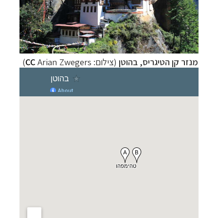
מנזר קן הטיגריס, בהוטן
(צילום:
Arian Zwegers
CC
)