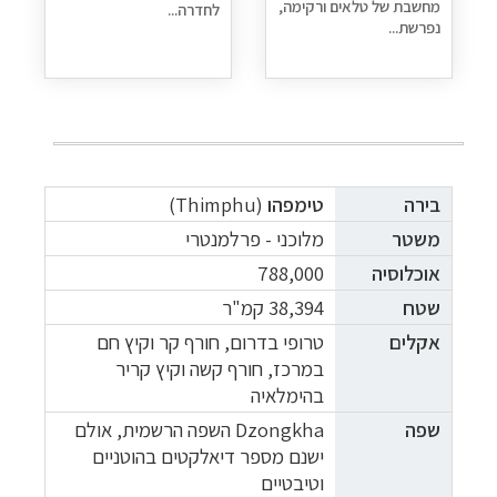
מחשבת של טלאים ורקימה,
לחדרה...
נפרשת...
בירה
טימפהו
(Thimphu)
משטר
מלוכני - פרלמנטרי
אוכלוסיה
788,000
שטח
38,394
קמ"ר
אקלים
טרופי בדרום, חורף קר וקיץ חם
במרכז, חורף קשה וקיץ קריר
בהימלאיה
שפה
Dzongkha השפה הרשמית, אולם
ישנם מספר דיאלקטים בהוטניים
וטיבטיים