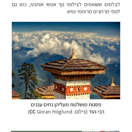
לצלמים ששואפים לצילומי נוף אנושי אותנטי, כמו גם
לנופי מרחבים מרוממי-נפש.
תכנון
טיולים למזרח הרחוק
לחצו לרשימת יעדים »
תכנון
טיולים לפולינזיה הצרפתית
לחצו לפרטים »
תכנון
טיולים לאוסטרליה וניו זילנד
לחצו לרשימת
ההצעות »
פסגות מושלגות מעליהן נחים עננים
רבי-הוד
(צילום:
Göran Höglund)
CC