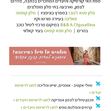
מפת האי קורסיקה והיעדים המוזכרים בכתבה, מדרום
לצפון,
וארבעה בתי מלון מומלצים:
מלון ספא ז'נובז
במפרץ בוניפציו |
מלון קוסטה
טיולי אקטיב - אופניים, שייט והליכה
לחצו לרשימת
סאלינה
בעיירה פורטו-וקיו
יעדים »
B&B A Chjusellina
במיקום מרכזי לטיול כוכב
תכנון
טיולים לצפון אמריקה
לחצו לרשימת היעדים »
בהרים |
מלון ספא קסאנו
בעיר קאלווי
קרוזים והפלגות נופש
לחצו לרשימת היעדים »