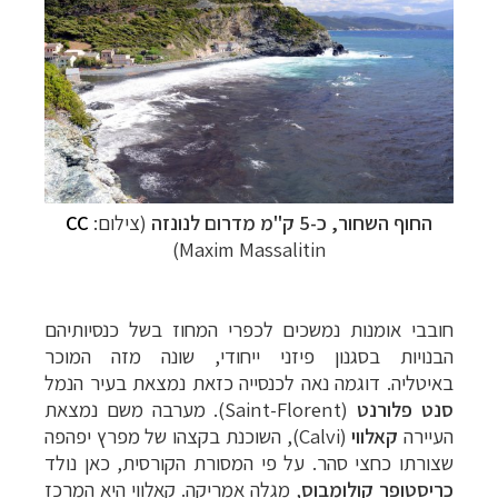
החוף השחור, כ-5 ק"מ מדרום לנונזה
(צילום:
CC
)
Maxim Massalitin
חובבי אומנות נמשכים לכפרי המחוז בשל כנסיותיהם
הבנויות בסגנון פיזני ייחודי, שונה מזה המוכר
באיטליה. דוגמה נאה לכנסייה כזאת נמצאת בעיר הנמל
סנט פלורנט
(
Saint-Florent
). מערבה משם נמצאת
העיירה
קאלווי
(
Calvi
), השוכנת בקצהו של מפרץ יפהפה
שצורתו כחצי סהר. על פי המסורת הקורסית, כאן נולד
כריסטופר קולומבוס
, מגלה אמריקה. קאלווי היא המרכז