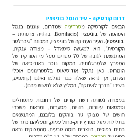
דרום קורסיקה – עיר הנמל בוניפציו
הבאים לקורסיקה מ
סרדיניה
שמדרום, עוגנים בנמל
היפהפה של
בוניפציו
(
Bonifacio
. בהגייה צרפתית
–
בוניפסיו
). העיר העתיקה של בוניפציו,
המכונה "גיברלטר
הקורסית",
היא למעשה סיטאדל
–
מצודה ענקית,
המתנשאת לגובה של 70 מטרים מעל מי הטורקיז של
המפרץ שלמרגלותיה. המקום נזכר באודיסיאה של
הומרוס
. כאן נתקל
אודיסיאוס
בלסטריגונים אוכלי
האדם, אך נראה שאלה כבר נעלמו ואינם (קוואפיס,
בשירו "הדרך לאיתקה", המליץ שלא לחשוש מהם).
במצודה נטוותה רשת קורים של רחובות מתפתלים
וסמטאות עיוורות, חנויות, מסעדות, ומראות משכרי
חושים של מצוקי גיר בוהקים בלובנם, המתנשאים
בתלילות מעל מפרץ ירוק-כחול עמוק, ומעליהם כתר של
בתים צפופים, היוצרים חומה טבעית. מהמצוקים נראה
החוף של
סרדינה
, במרחק של כ-12 ק"מ מדרום.