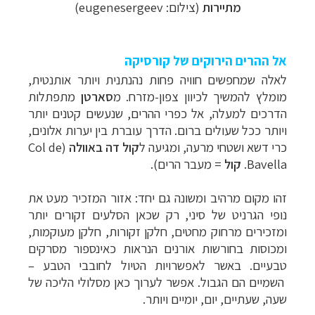
מתיירות
(
צילום: eugenesergeev
)
אל ההרים הירוקים של קורסיקה
לאלה שמחפשים חוויה פחות נהנתנית ויותר אותנטית,
מומלץ להמשיך לכיוון צפון-מזרח. מ
סארטן
מתפתלות
הדרכים למעלה, אל כפרי ההרים, שנעשים קטנים יותר
ויותר ככל שעולים ברום. הדרך עוברת בין יערות אלונים,
כרי דשא ושטחי מרעה, ומגיעה ל
קול
דה באוולה
(
Col de
טיולי אקטיב - אופניים, שייט והליכה
לחצו לרשימת
Bavella
.
קול
= מעבר הרים).
יעדים »
תכנון
טיולים לצפון אמריקה
לחצו לרשימת היעדים »
זהו מקום מרהיב ומשונה גם יחד: אזור המזכיר מעט את
קרוזים והפלגות נופש
לחצו לרשימת היעדים »
נופי הגרניט של סיני, רק שכאן הסלעים זקורים יותר
ומזכירים מרחוק מחטים, חלקן זקורות, חלקן מעוקמות,
ומכוסות בחורשות אורנים הנראות כאינספור מסרקים
טבעיים. באשר לאפשרויות הטיול לחובבי הטבע
–
השמיים הם הגבול. אפשר לערוך כאן מסלולי הליכה של
שעה, שעתיים, יום, יומיים ויותר.