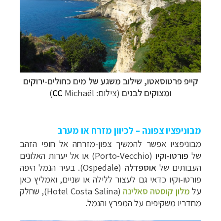
קייפ פרטוסאטו,
שילוב משגע של מים כחולים-ירוקים
ומצוקים לבנים
(צילום:
Michaël
CC
)
מבוניפציו צפונה
–
לכיוון מזרח או מערב
מבוניפציו אפשר להמשיך
צפון-מזרחה אל חופי הזהב
של
פורטו-וקיו
(
Porto-Vecchio
) או אל יערות האלונים
העבותים של
אוספדלה
(
Ospedale
).
בעיר הנמל היפה
פורטו-וקיו כדאי גם לעצור ללילה או שניים, ואמליץ כאן
על
מלון קוסטה סאלינה
(Hotel Costa Salina), שחלק
מחדריו משקיפים על המפרץ והנמל.