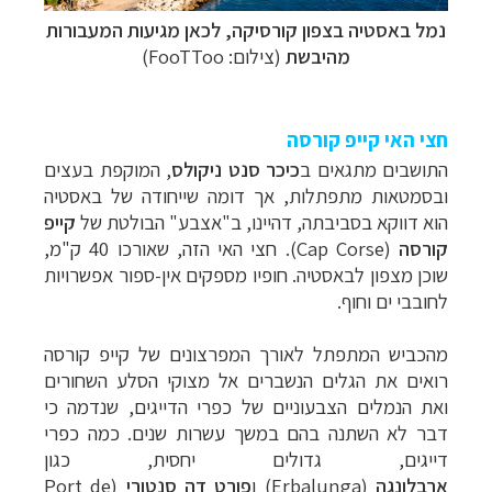
נמל באסטיה
בצפון קורסיקה, לכאן מגיעות
המעבורות
מהיבשת
(צילום:
FooTToo
)
חצי האי קייפ קורסה
התושבים מתגאים ב
כיכר סנט ניקולס
, המוקפת בעצים
ובסמטאות מתפתלות, אך דומה שייחודה של באסטיה
הוא דווקא בסביבתה, דהיינו, ב"אצבע" הבולטת של
קייפ
קורסה
(Cap Corse).
חצי האי הזה, שאורכו 40 ק"מ,
שוכן מצפון לבאסטיה. חופיו מספקים אין-ספור אפשרויות
לחובבי ים וחוף.
מהכביש המתפתל לאורך המפרצונים של קייפ קורסה
רואים את הגלים הנשברים אל מצוקי הסלע השחורים
ואת הנמלים הצבעוניים של כפרי הדייגים, שנדמה כי
דבר לא השתנה בהם במשך עשרות שנים. כמה כפרי
דייגים, גדול
ים יחסית, כגון
ארבלונגה
(Erbalunga)
ו
פורט דה
סנטורי
(Port de