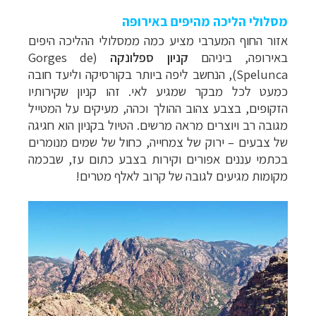
מסלולי הליכה מהיפים באירופה
אזור החוף המערבי מציע כמה ממסלולי ההליכה היפים
באירופה, ביניהם
קניון ספלונקה
(Gorges de
Spelunca),
הנחשב ליפה ביותר בקורסיקה
וליעד
חובה
כמעט לכל מבקר שמגיע לאי. זהו קניון שקירותיו
הזקופים, בצבע צהוב ההולך וכהה, מעיקים על המטייל
מגובה רב ויוצרים מראה מרשים. הטיול בקניון הוא חגיגה
של צבעים
–
ירוק של צמחייה, כחול של שמים מנומרים
בכתמי עננים אפורים וקירות בצבע כתום עז, שבכמה
מקומות מגיעים לגובה של קרוב לאלף מטרים!