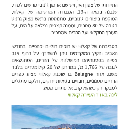
התיירותי של צפון האי, ויש שם ארמון ג'נובי מרשים למדי,
שנבנה במאה ה-13. המצודה המרשימה של קאלווי,
המוקפת ביצורים ג'נוביים, מתנוססת בראש מצוק גרניט
בגובה של 80 מטרים, וממנה תצפית נפלאה על הים, על
העורף החקלאי ועל ההרים שמסביב.
בסביבתה של קאלווי יש חופים חוליים יפהפיים. בחודשי
האביב והקיץ המוקדמים ניתן להשתזף על החוף אגב
צפייה בפסגותיהם המושלגות של ההרים, המתנשאים
לגובה של 1,766 מ', במרחק של 20 קילומטרים בלבד
משם. אזור
Balagne
בו שוכנת קאלווי מציע כפרים
הרריים ססגוניים, חבויים בגיאיות ירוקים, חלקם מתגלים
למבקר רק כשהוא קרב אל פתחם ממש.
לינה באזור העיירה קאלווי