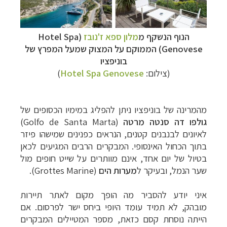
הנוף הנשקף מ
מלון ספא ז'נובז
(Hotel Spa
Genovese) הממוקם על המצוק שמעל המפרץ של
בוניפציו
(צילום:
Hotel Spa Genovese
)
מהמרינה של בוניפציו ניתן להפליג במימיו הכסופים של
גולפו דה סנטה מרטה
(
Golfo de Santa Marta
)
לאיונים לבנבנים קטנים, הנראים כפנינים שמישהו פיזר
בתוך הכחול האינסופי. המבקרים הרבים המגיעים לכאן
בטיול של יום אחד, אינם מוותרים על שייט חופים מול
שער הנמל, ובעיקר ל
מערות הים
(
Grottes Marine
).
איני יודע להסביר מה הופך מקום לאתר תיירות
מובהק, לא תמיד עומד היופי ביחס ישר לפרסום. אם
הייתה נוסחת קסם כזאת, מספר המטיילים המבקרים