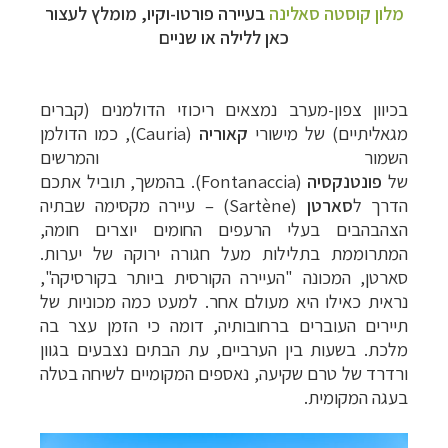
מלון קוסטה סאלינה
בעיירה פורטו-וקיו, מומלץ לעצור
כאן ללילה או שניים
בכיוון צפון-מערב נמצאים ריכוזי הדולמנים (קברים
מגאליתיים) של מישורי
קאוריה
(
Cauria
), כמו הדולמן
השמור והמרשים
של
פונטנקסיה
(Fontanaccia).
בהמשך, תוביל אתכם
הדרך ל
סארטן
(Sartène) –
עיירה מקסימה שבתיה
הצהבהבים בעלי הרעפים החומים יוצרים חומה,
המתרוממת בתלילות מעל חגורה ירוקה של יערות.
סארטן, המכונה "העיירה הקורסית ביותר בקורסיקה",
נראית כאילו היא מעולם אחר. למעט כמה מכוניות של
תיירים העוברים ברחובותיה, דומה כי הזמן עצר בה
מלכת. בשעות בין הערביים, עת הבתים נצבעים בגוון
ורדרד של טרם שקיעה, נאספים המקומיים לשיחה בטלה
בעגה המקומית.