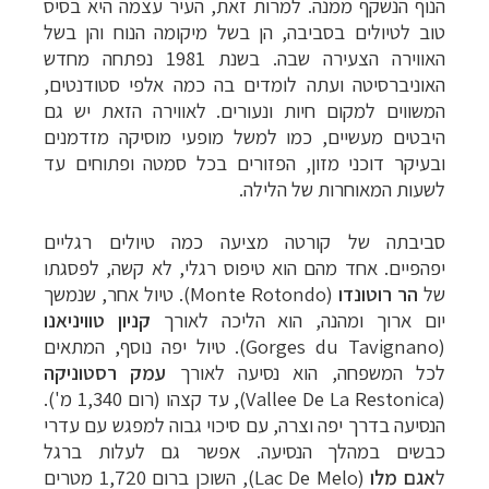
הנוף הנשקף ממנה. למרות זאת, העיר עצמה היא בסיס
טוב לטיולים בסביבה, הן בשל מיקומה הנוח והן בשל
האווירה הצעירה שבה. בשנת 1981 נפתחה מחדש
האוניברסיטה ועתה לומדים בה כמה אלפי סטודנטים,
המשווים למקום חיות ונעורים. לאווירה הזאת יש גם
היבטים מעשיים, כמו למשל מופעי מוסיקה מזדמנים
ובעיקר דוכני מזון, הפזורים בכל סמטה ופתוחים עד
לשעות המאוחרות של הלילה.
סביבתה של קורטה מציעה כמה טיולים רגליים
יפהפיים. אחד מהם הוא טיפוס רגלי, לא קשה, לפסגתו
של
הר רוטונדו
(
Monte Rotondo
). טיול אחר, שנמשך
יום ארוך ומהנה, הוא הליכה לאורך
קניון טוויניאנו
(
Gorges du Tavignano
). טיול יפה נוסף, המתאים
לכל המשפחה, הוא נסיעה לאורך
עמק
רסטוניקה
(
Vallee De La Restonica
), עד קצהו (רום 1,340 מ').
הנסיעה בדרך יפה וצרה, עם סיכוי גבוה למפגש עם עדרי
כבשים במהלך הנסיעה. אפשר גם לעלות ברגל
ל
אגם
מלו
(
Lac De Melo
), השוכן ברום 1,720 מטרים