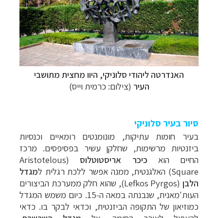
האנדרטה ליהודי סלוניקי, היוו מחצית מתושבי
העיר
(צילום: כרמית וייס)
סיור בעיר סלוניקי
בעיר חומות עתיקות, מונומנטים רומאיים וכנסיות
ביזנטיות מרשימות, שחלקן עשיר בפסיפסים. מרכז
החיים הוא
כיכר אריסטוטלוס
(
Aristotelous
Square
)
האלגנטית, ממנה אפשר ללכת רגלית ל
מגדל
הלבן
(Lefkos Pyrgos), שהוא חלק ממערכת הביצורים
העות'מאנית, שנבנתה במאה ה-15. כיום משמש המגדל
כמוזיאון של התקופה הביזנטית, וכדאי לבקר בו.
כדאי
להעפיל לאורך החומה, אל
מגדל השרשרת
,