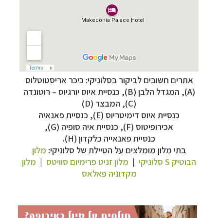
אתרים חשובים לביקור בסלוניקי: כיכר אריסטוטלוס
תכנון
טיולים למדינות אירופה
לחצו לרשימת היעדים »
(A), המגדל הלבן (B), כנסיית איוס יורגיוס – רוטונדה
תכנון
טיולים לצפון אמריקה
לחצו לרשימת היעדים »
(C), המבצר (D)
קרוזים והפלגות נופש
לחצו לרשימת היעדים »
כנסיית איוס דימיטריוס (E), כנסיית פאנאיה
אכירופיטוס (F), כנסיית איה סופיה (G),
כנסיית פאנאייה כלקדון (H).
בתי מלון מומלצים על הטיילת של סלוניקי:
מלון
הבוטיק S סלוניקי
|
מלון זניט פרימיום סוויטס
|
מלון
מקדוניה פאלאס