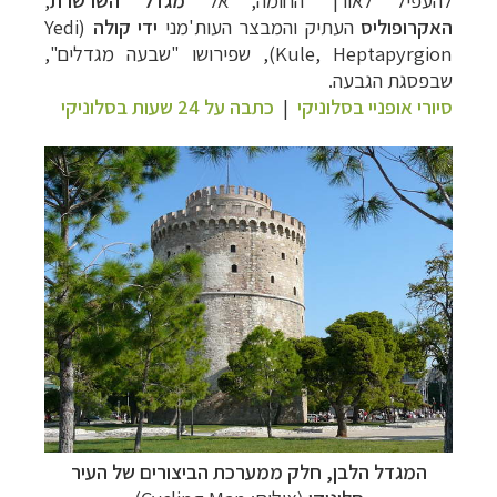
האקרופוליס
העתיק והמבצר העות'מני
ידי קולה
(
Yedi
Kule, Heptapyrgion
), שפירושו "שבעה מגדלים",
שבפסגת הגבעה.
סיורי אופניי בסלוניקי
|
כתבה על 24 שעות בסלוניקי
המגדל הלבן, חלק ממערכת הביצורים של העיר
תכנון
טיולים למדינות אירופה
לחצו לרשימת היעדים »