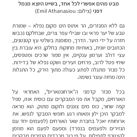
מבט מהים אפשרי לכל אחד, בשייט היוצא מנמל
דפני
(צילום:
Emil Athanasiou
)
גם ללא המנזרים, הר אתוס הינו מקום נפלא
–
שמורת
טבע של יער פראי ובו שבילי עפר צרים, שבחלקם נכבשו
חזרה על ידי היער. הדרך, מסומנת בשלטי עץ קטנטנים,
הכתובים יוונית, באותיות מחוקות בחלקן. היא עוברת בין
עצי דולב וערמון ענקיים, אין ספור שרכים ומטפסים,
שיחי פטל לרוב, פרחים זעירים ושקט נפלא של בדידות.
כל מנזר מתגלה לפתע כעולה מתוך הירק, כל התגלות
הינה מחזה עוצר נשימה.
בכל מנזר קדמני ה"ארחונטאריס", האחראי על
האורחים, מקבל את פני המבקרים עם כוסית אוזו, ספל
קפה שחור, כוס מים צוננים ולוקום מתוק. הוא מראה
למבקר היכן ילון ומאותו רגע חופשי המבקר לנפשו. את
ארוחותיו יאכל בחברת שאר האורחים (לפעמים יחד עם
הנזירים ולפעמים בנפרד) ומפעם לפעם הוא מוזמן
להצטרף לתפילות. על פי רוב מכבדים הנזירים מבקרים