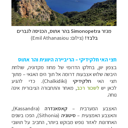
מנזר
Simonopetra בהר אתוס
,
הכניסה לגברים
בלבד!
(צילום:
Emil Athanasiou
)
חצי האי חלקידיקי – הריביירה היוונית והר אתוס
בצפון יוון, בחלקו הדרומי של מחוז מקדוניה, שולחת
היבשה שלוש אצבעות דרומה אל תוך הים האגאי
–
מתוך
חצי האי
חלקידיקי
(
Chalkidiki
)
. כדי להגיע
לכאן
יש
לשכור רכב
, מאחר והתחבורה הציבורית אינה
נוחה.
האצבע המערבית
–
קאסאנדרה
(
Kassandra
),
והאצבע האמצעית
–
סיטוניה
(
Sithonia
), הפכו בשנים
האחרונות לאזור נופש מבוקש ביותר, החביב על תושבי