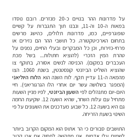
על מדרונות ההר בנויים כ-20 מנזרים. רובם נוסדו
במאות ה-10 וה-11, ונבנו תוך התגברות על קשיים
טופוגרפיים, כמו, מדרונות תלולים, כהישג מרשים
בתחום הארכיטקטורה. כל תושבי ההר הם נזירים או
פרחי-נזירות, וכן כל המבקרים ובעלי החיים, נמנים על
טהרת המין הזכרי (להוציא חתולות... בשל מכת
העכברים במקום). הכניסה לנשים אסורה, בתוקף צו
שהוציא השליט הביזנטי קונסטנטין, בשנת 1060. הצו
מהמאה ה-11 עדיין תקף. לוח השנה הוא
הלוח היוליאני
(המפגר בשלושה עשר יום אחרי הלו הגרגוריאני). חיי
היום-יום מתנהלים לפי
השעון הביזנטי
, לפיו מניין השעות
מתחיל עם עלות השחר, שהיא השעה 12. שקיעת החמה
גם היא בשעה 12. כל שבוע מעדכנים את השעונים על פי
השינוי בשעת הזריחה.
התושבים סבורים כי הר אתוס הוא המקום הקרוב ביותר
לשמים עלי אדמות. אני מתקשה לפסוק אם אכן קרוב