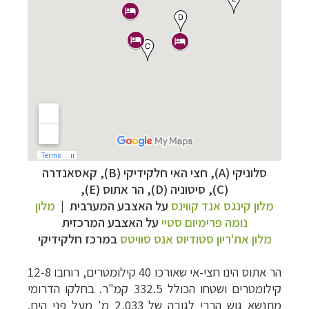
סלוניקי (A), חצי האי חלקידיקי (B),
קאסאנדרה
(C),
סיטוניה (D),
הר אתוס (E),
מלון קינגס אנד קווינס
על האצבע המערבית |
מלון
נומה פרימיום סטיי
על האצבע המרכזית
מלון את'ריון סטודיוס אנס סוויטס
במרכז חלקידיקי
הר אתוס הינו חצי-אי שאורכו 40 קילומטרים, רוחבו 12-8
קילומטרים ושטחו הכולל 332.5 קמ"ר. בחלקו הדרומי
מתנשא גוש הררי לגובה של 2,033 מ' מעל פני הים.