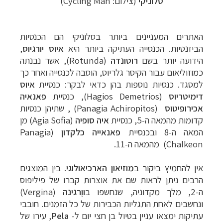
סלוניקי
(צילום:
Cycling Man
)
תכנון
טיולים לצפון אמריקה
לחצו לרשימת היעדים »
קרוזים והפלגות נופש
לחצו לרשימת היעדים »
האתרים המעניינים ביותר בסלוניקי הם הכנסיות
הביזנטיות. הכנסייה העתיקה ביותר היא
איוס יורגיוס
,
הידועה יותר בשם
רוטונדה
(Rotunda), אשר נבנתה
כמוזוליאום עבור הקיסר גלריוס, הוסבה לכנסייה ואחר כך
למסגד. כנסיות נוספות בהן כדאי לבקר: כנסיית
איוס
דימיטריוס
(
Hagios Demetrios
)
, כנסיית
פאנאיה
אכירופיטוס
(Panagia Achiropitos) , שתיהן כנסיות
קדומות מהמאה ה-5, כנסיית
איה סופיה
(
Agia Sofia)
מן
המאה ה-8 ובכנסיית
פאנאייה כלקדון
(
Panagia
Chalkeon
) מהמאה ה-11.
אין להחמיץ ביקור ב
מוזיאון
הארכיאולוגי
. בין המוצגים
הרבים ניתן לראות שם את אוצרות קברו של פיליפוס
ה-2, מלך מקדוניה, שנחשפו ב
ווֶרגינה
(Vergina)
ונחשבים לאחת התגליות הכבירות של כל הזמנים. חובבי
עתיקות ימצאו עניין בטיול בן חצי יום ל-
Pela
, עירו של