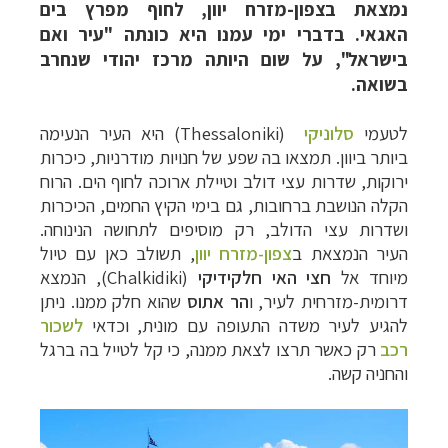
נמצאת בצפון-מזרח יוון, לחוף מפרץ בים
האגאי. בדברי ימי עמנו היא כונתה "עיר ואם
בישראל", על שום היותה מרכז יהודי שנחרב
בשואה.
לטעמי
סלוניקי
(Thessaloniki)
היא העיר הנעימה
ביותר
ביוון
. תמצאו בה שפע של חנויות מודרניות, כיכרות
ירוקות, שדרות עצי דולב וטיילת ארוכה לחוף הים. הרוח
הקלה הנושבת ברחובות, גם בימי הקיץ החמים, הכיכרות
ושדרות עצי הדולב, רק מוסיפים לתחושה הנינוחה.
העיר
הנמצאת ב
צפון-מזרח יוון
, תשולב כאן עם
טיול
מיוחד אל
חצי האי חלקידיקי
(Chalkidiki), הנמצא
דרומית-מזרחית לעיר, ו
הר אתוס
שהוא חלק ממנו.
ניתן
להגיע לעיר משדה התעופה עם מונית, וכדאי
לשכור
רכב
רק כאשר תרצו לצאת ממנה, כי קל לטייל בה ברגל
והחניה קשה.