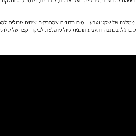
, ביניהם שקנאים מסולסלי-ראש, אנפות, שלדגים, פלמינגו – וחלקם
הי ממלכה של שקט וטבע – מים רדודים שמחבקים שיחים טבולים למ
וע ברגל. בכתבה זו אציע תוכנית טיול מומלצת לביקור קצר של שלוש