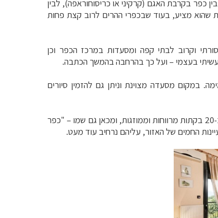
בין כפר בקרבת האגם (קרקיני או כריסוחוראפה), לבין
ות שהוא מציע, בעוד שבכפרי ההרים לרוב קצת פחות
 מסורתי וקרוב לבתי קפה ומסעדות במרכז הכפר וכן
 שעשיתי בעצמי – ועל כך בהרחבה בהמשך הכתבה.
ה. במקום מסעדה מצוינת וניתן גם להזמין סיורים
), המרוחק כחצי שעה נסיעה מהאגם, בנוי ככפר נופש קטנטן עם כ-20 בקתות מרווחות וממוזגות, ומכאן גם שמו – "כפר
יינות החמים של האזור, עליהם נרחיב עוד מעט.