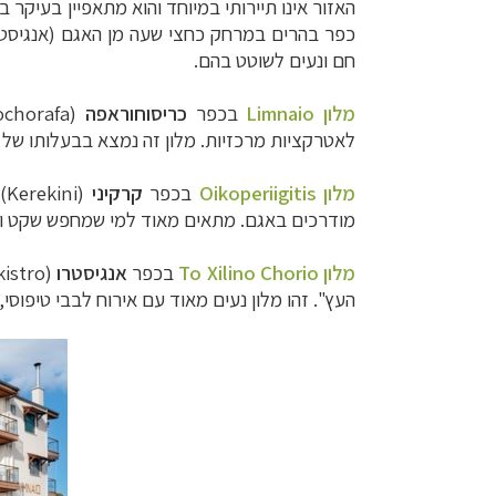
האזור אינו תיירותי במיוחד והוא מתאפיין בעיקר 
כפר בהרים במרחק כחצי שעה מן האגם (אנגיסטרו
חם ונעים לשוטט בהם.
מלון
Limnaio
בכפר
כריסוחוראפה
(
ochorafa
לאטרקציות מרכזיות. מלון זה נמצא בבעלותו של 
מלון
Oikoperiigitis
בכפר
קרקיני
(
Kerekini
)
מודרכים באגם. מתאים מאוד למי שמחפש שקט ו
מלון
To Xilino Chorio
בכפר
אנגיסטרו
(
kistro
העץ". זהו מלון נעים מאוד עם אירוח לבבי טיפוס