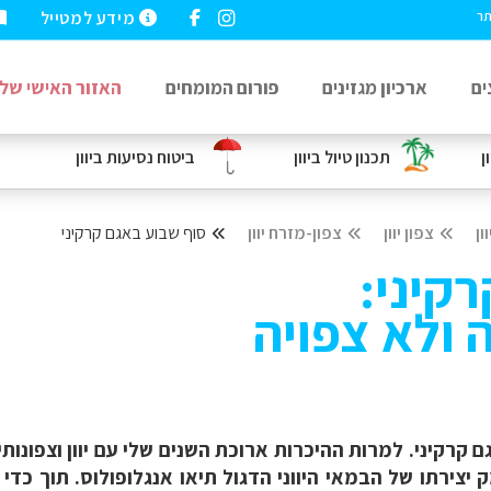
מידע למטייל
תר
ים
ארכיון מגזינים
פורום המומחים
האזור האישי שלי
ן
תכנון טיול ביוון
ביטוח נסיעות
ביוון
וון
צפון יוון
צפון-מזרח יוון
סוף שבוע באגם קרקיני
קיני:
 ולא צפויה
קרקיני. למרות ההיכרות ארוכת השנים שלי עם יוון וצפונותיה
יצירתו של הבמאי היווני הדגול תיאו אנגלופולוס. תוך כד