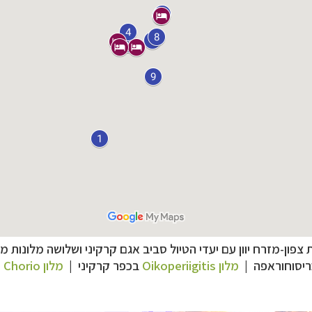
–
ם
לחצו לבחירת המסלול המתאים לכם »
צפון-מזרח יוון עם יעדי הטיול סביב אגם קרקיני ושלושה מלונות מ
–
מלאה: מלונות, רכב ופעילויות
לחצו למידע נוסף »
יסוחוראפה |
מלון
Oikoperiigitis
בכפר קרקיני |
מלון
o Chorio
–
 וליווי לאורך כל הדרך
לחצו להסבר על השירות »