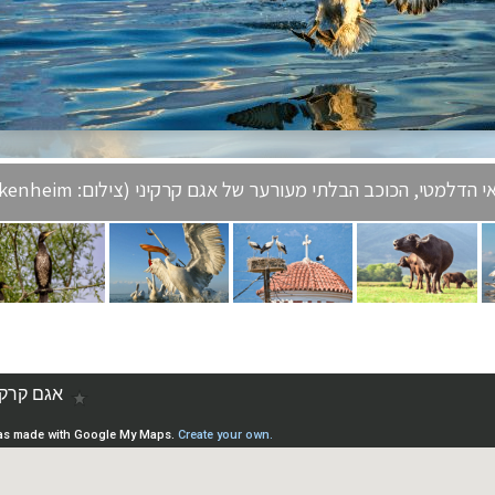
הדלמטי, הכוכב הבלתי מעורער של אגם קרקיני (צילום: Ruzdi Ekenheim)