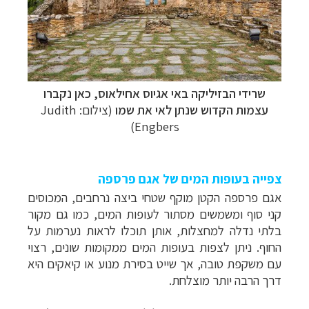
–
מסלולים מוכנים ב-11 יעדים
לחצו לבחירת המסלול
המתאים לכם »
–
מעטפת לוגיסטית מלאה: מלונות, רכב ופעילויות
לחצו למידע נוסף »
–
מערכת ניווט חכמה וליווי לאורך כל הדרך
לחצו
להסבר על השירות »
שרידי הבזיליקה באי אגיוס אחילאוס, כאן נקברו
עצמות הקדוש שנתן לאי את שמו
(צילום: Judith
Engbers)
צפייה בעופות המים של אגם פרספה
אגם פרספה הקטן מוקף שטחי ביצה נרחבים, המכוסים
קני סוף ומשמשים מסתור לעופות המים, כמו גם מקור
בלתי נדלה למחצלות, אותן תוכלו לראות נערמות על
החוף. ניתן לצפות בעופות המים ממקומות שונים, רצוי
עם משקפת טובה, אך שייט בסירת מנוע או קיאקים היא
דרך הרבה יותר מוצלחת.