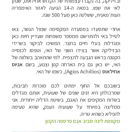
ובזיליקה, בה נקברו עצמותיו של הקדוש אחילאוס, שנתן
לאי את שמו. במאה ה-14 הגיעה לאזור האימפריה
העות'מאנית, ששלטה כאן מעל 500 שנה.
אחרי שתסעדו במסעדה המקסימה שמול הגשר, צאו
לטייל באי ולהתרשם ממספר משפחות שעדיין חיות כאן
ומגדלות בעלי חיים בחצר. המשיכו לביקור בשרידי
הבזיליקה אשר בצידו השני של האי, וטפסו לכנסייה
הקטנה בראש הגבעה לתצפית. למי שהתאהב בשלווה של
האי, יש כאן גם בית הארחה קטן וצנוע, בשם
אגיוס
אחילאוס
(
Agios Achillios
), כשמו של האי.
בשובכם אל החוף ימתינו לכם מוכרות חביבות,
שמרכולתן היא זנים שונים של שעועית, אותם מגדלים
בשדות המקיפים את האגם, בשיטת הדליה ייחודית. אני
ממליצה במיוחד על שעועית הענק, שהיא טעימה
להפליא כשהיא טריה.
מקומות לינה סביב אגם פרספה הקטן