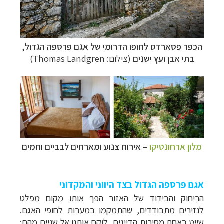
הכפר פסארדס לחופו הדרומי של אגם פרספה הגדול,
בתי אבן ועץ ישנים
(צילום: Thomas Landgren)
מלון ארחונטיקו
–
אירוח צנוע ומארחים לבביים וחמים
אגם פרספה הגדול בצד היווני והמקדוני
הריחוק והבידוד של האזור הפך אותו מקום מפלט
לנזירים מתבודדים, שהתמקמו במערות לחופי האגם.
שייט באחת מסירות הדייגים, לוקח אותנו אל שניים מהם: