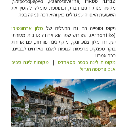
טברנה פסארו
(
Psarotaverna
,
Ψαροταβέρνα
)
מגישה מנות דגים רבות, וכתוספת מומלץ להזמין את
השעועית האפויה שמגדלים כאן והיא רכה ונמסה בפה.
ניקוס וסופייה הם גם הבעלים של
מלון ארחונטיקו
(
Arhontiko
), שפירוש שמו הוא אחוזה או בית מסורתי
ישן. זהו מלון צנוע ונקי, מוקף גינה פורחת, עם ארוחת
בוקר מפנקת, מרפסות הצופות לאגם ומארחים לבביים,
כבר אמרנו.
מקומות לינה בכפר פסארדס
|
מקומות לינה סביב
אגם פרספה הגדול