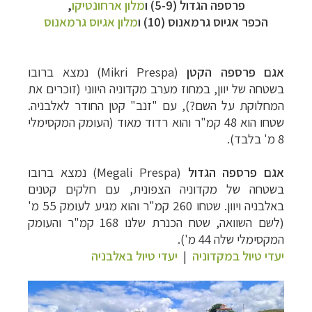
פרספה הגדול (5-9) ו
מלון ארחונטיקו
,
הכפר אגיוס גרמאנוס (10) ו
מלון אגיוס גרמאנוס
אגם פרספה הקטן
(
Mikri Prespa
) נמצא ברובו
בשטחה של יוון, במחוז מערב מקדוניה היווני (זוכרים את
המחלוקת על השם?), עם "זנב" קטן החודר לאלבניה.
שטחו הוא 48 קמ"ר והוא רדוד מאוד (העומק המקסימלי
8 מ' בלבד).
אגם פרספה הגדול
(
Megali Prespa
) נמצא ברובו
בשטחה של מקדוניה הצפונית, עם חלקים קטנים
באלבניה ויוון. שטחו 260 קמ"ר והוא מגיע לעומק 55 מ'
(לשם השוואה, שטח הכנרת שלנו 168 קמ"ר והעומק
המקסימלי שלה 44 מ').
יעדי טיול במקדוניה
|
יעדי טיול באלבניה
–
מסלולים מוכנים ב-11 יעדים
לחצו לבחירת המסלול
המתאים לכם »