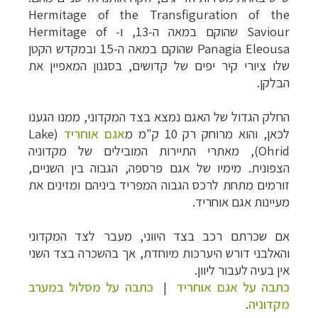
Hermitage of the Transfiguration of the
Saviour
שהוקם במאה ה-13, ו-
Hermitage of
Panagia Eleousa
שהוקם במאה ה-15 ובמקדש הקטן
שלו ציורי קיר יפים של קדושים, בסגנון המאפיין את
הבלקן.
החלק הגדול של האגם נמצא בצד המקדוני, ממנו הגענו
לכאן, והוא מרוחק רק 10 ק"מ מ
אגם אוחריד
(
Lake
Ohrid
), מאתרי התיירות המובילים של מקדוניה
הצפונית. מימיו של אגם פרספה, הגבוה בין השניים,
זורמים מתחת לרכס הגבוה המפריד ביניהם ומזינים את
מעיינות אגם אוחריד.
אם שכרתם רכב בצד היווני, מעבר לצד המקדוני
והאלבני דורש היערכות מיוחדת, אך בהשכרה בצד השני
אין בעיה לעבור ליוון.
כתבה על אגם אוחריד
|
כתבה על מסלול במערב
מקדוניה
.