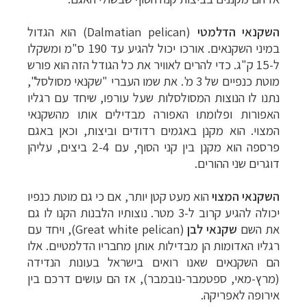
השקנאי הדלמטי
(
Dalmatian pelican
) הוא הגדול
במיני השקנאים. אורכו יכול להגיע עד 190 ס"מ ומשקלו
ל-15 ק"ג. כדי להרים לאוויר את כל הגודל הזה הוא פורש
מוטת כנפיים של 3 מ'. את שמו העברי "שקנאי מסולסל",
נתנו לו הנוצות המסולסלות שעל עורפו, שיחד עם רגליו
האפורות ופלומתו האפורה מבדילים אותו מהשקנאי
המצוי. הוא מקנן באגמים רדודים וביצות, וכאן באגם
פרספה הוא מקנן בין קני הסוף, עם 2-4 ביצים, עליהן
דוגרים שני ההורים.
השקנאי המצוי
הוא מעט קטן יותר, אם כי גם מוטת כנפיו
יכולה להגיע קרוב ל-3 מטר. נוצותיו הלבנות הקנו לו גם
את השם
שקנאי לבן
(
Great white pelican
), ויחד עם
רגליו האדומות הן מבדילות אותן מחבריו הדלמטיים. אלו
הם השקנאים שאנו רואים בישראל בעונות הנדידה
(מרץ-מאי, ספטמבר-נובמבר), אז הם עושים דרכם בין
אירופה לאפריקה.