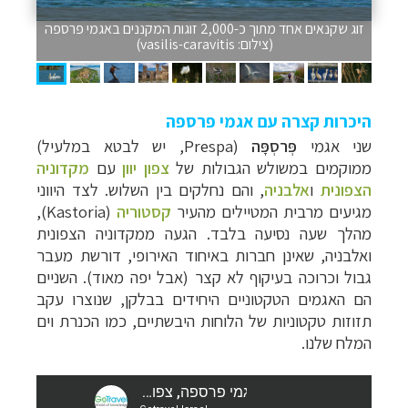
זוג שקנאים אחד מתוך כ-2,000 זוגות המקננים באגמי פרספה
(צילום: vasilis-caravitis)
היכרות קצרה עם אגמי פרספה
שני אגמי
פְּרסְפָּה
(
Prespa
, יש לבטא במלעיל)
ממוקמים במשולש הגבולות של
צפון יוון
עם
מקדוניה
הצפונית
ו
אלבניה
, והם נחלקים בין השלוש. לצד היווני
מגיעים מרבית המטיילים מהעיר
קסטוריה
(
Kastoria
),
מהלך שעה נסיעה בלבד. הגעה ממקדוניה הצפונית
ואלבניה, שאינן חברות באיחוד האירופי, דורשת מעבר
גבול וכרוכה בעיקוף לא קצר (אבל יפה מאוד).
השניים
הם האגמים הטקטוניים היחידים בבלקן, שנוצרו עקב
תזוזות טקטוניות של הלוחות היבשתיים, כמו הכנרת וים
המלח שלנו.