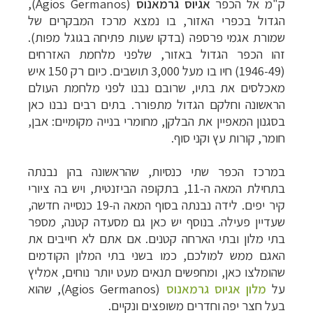
ק"מ אל הכפר
אגיוס גרמאנוס
(
Agios Germanos
),
הגדול בכפרי האזור, בו נמצא מרכז המבקרים של
שמורת אגמי פרספה (בדקו שעות פתיחה בגוגל מפות).
זהו הכפר הגדול באזור, שלפני מלחמת האזרחים
(1946-49) חיו בו מעל 3,000 תושבים. כיום רק 150 איש
מאכלסים את בתיו, שרובם נבנו לפני מלחמת העולם
הראשונה וחלקם הגדול מתפורר. בתים רבים נבנו כאן
בסגנון המאפיין את הבלקן, מחומרי בנייה מקומיים: אבן,
חומר, קורות עץ וקני סוף.
במרכז הכפר שתי כנסיות, שהראשונה בהן נבנתה
בתחילת המאה ה-11, בתקופה הביזנטית, ויש בה ציורי
קיר יפים. לידה נבנתה בסוף המאה ה-19 כנסייה חדשה,
שעדיין פעילה. בנוסף יש כאן גם מסעדה קטנה, מספר
בתי מלון ובתי הארחה קטנים. אם אתם לא חייבים את
האגם ממש למולכם, כמו בשני בתי המלון הקודמים
שהומלצו כאן, ומחפשים תנאים מעט יותר נוחים, אמליץ
על
מלון אגיוס גרמאנוס
(
Agios Germanos
), שהוא
בעל חצר יפה וחדרים משופצים ונקיים.