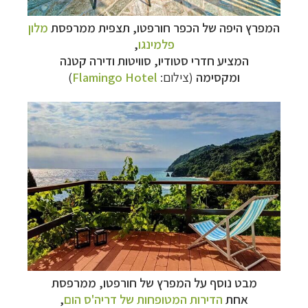
המפרץ היפה של הכפר חורפטו, תצפית ממרפסת
מלון
פלמינגו
,
המציע חדרי סטודיו, סוויטות ודירה קטנה
ומקסימה
(צילום:
Flamingo Hotel
)
מבט נוסף על המפרץ של חורפטו, ממרפסת
אחת
הדירות המטופחות של דריה'ס הום
,