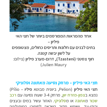
אחד מהמראות המפורסמים ביותר של חצי האי
פיליון –
בתים לבנים עם חלונות ותריסים כחולים, מצטופפים
על לשון יבשה קטנה.
חוף צסטני (Tzasteni), דרום-מערב פיליון
(צילום:
Julien Maury)
חצי האי פיליון – מרחק נסיעה מאתונה וסלוניקי
חצי האי
פיליון
(
Pelion
, ביוונית מבוטא
פיליו
–
Pílio
)
נמצא ב
צפון-מזרח יוון
, מרחק 3-4 שעות נסיעה
ע
ם
רכב
שכור
מ
אתונה
או מ
סלוניקי
. האזור עשיר במים ובעצים
ירוקי-עד, ושימש מקור השראה לסיפורי המיתולוגיה