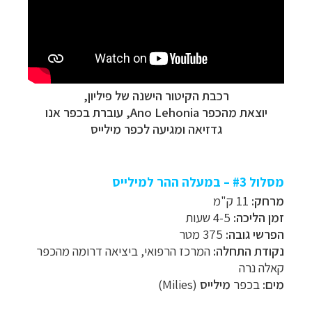
רכבת הקיטור הישנה של פיליון,
יוצאת מהכפר
Ano Lehonia,
עוברת בכפר
אנו
גדזיאה ומגיעה לכפר מילייס
מסלול #3 – במעלה ההר למילייס
מרחק:
11 ק"מ
זמן הליכה:
4-5 שעות
–
מסלולים מוכנים ב-11 יעדים
לחצו לבחירת המסלול
הפרשי גובה:
375 מטר
המתאים לכם »
נקודת התחלה:
המרכז הרפואי, ביציאה דרומה מהכפר
–
מעטפת לוגיסטית מלאה: מלונות, רכב ופעילויות
קאלה נרה
לחצו למידע נוסף »
מים:
בכפר
מילייס
(
Milies
)
–
מערכת ניווט חכמה וליווי לאורך כל הדרך
לחצו