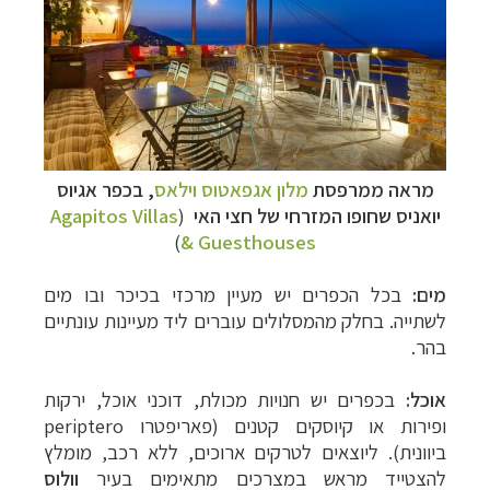
מראה
ממרפסת
מלון אגפאטוס וילאס
, ב
כפר
אגיוס
יואניס שחופו המזרחי של חצי האי
(
Agapitos Villas
)
& Guesthouses
מים:
בכל הכפרים יש מעיין מרכזי בכיכר ובו מים
לשתייה. בחלק מהמסלולים עוברים ליד מעיינות עונתיים
בהר.
אוכל:
בכפרים יש חנויות מכולת, דוכני אוכל, ירקות
ופירות או קיוסקים קטנים (
פאריפטרו periptero
ביוונית).
ליוצאים לטרקים ארוכים, ללא רכב, מומלץ
להצטייד מראש במצרכים מתאימים בעיר
וולוס