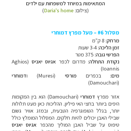
המתאימות במיוחד למשפחות עם ילדים
(צילום:
Daria's home
)
מסלול #6 – מעל מפרץ דמוחרי
מרחק:
8 ק"מ
זמן הליכה:
3-4 שעות
הפרשי גובה:
375 מטר
נקודת התחלה:
מדרום לכפר
אגיוס יאניס
(
Aghios
)
Ioannis
מים:
בכפרים
מורסי
(
Muresi
) ו
דמוחרי
)
Damouchari
(
אזור מפרץ
דמוחרי
(
Damouchari
) הוא בין המקומות
היפים ביותר בחצי האי פיליון. ההליכות כאן מעט תלולות
יותר, בגלל הטופוגרפיה הטבעית, ובמזג אוויר גשום
שבילי האבן יכולים להיות חלקים.
המסלול המומלץ כולל
טיפוס על שביל האבן המוליך מהכפר
אגיוס יאניס