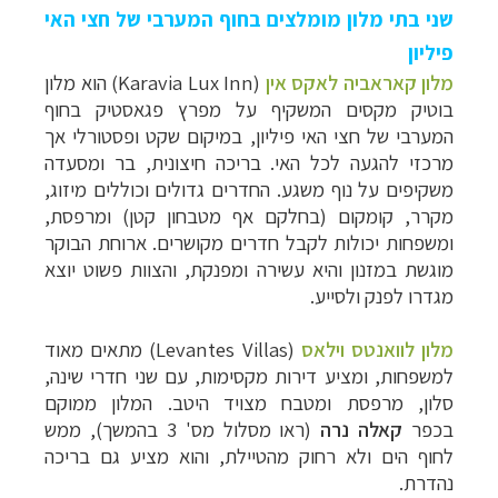
שני בתי מלון מומלצים בחוף המערבי של
חצי האי
פיליון
מלון קאראביה לאקס אין
(
Karavia Lux Inn
) הוא מלון
בוטיק מקסים המשקיף על מפרץ פגאסטיק בחוף
המערבי של חצי האי פיליון, במיקום שקט ופסטורלי אך
מרכזי להגעה לכל האי. בריכה חיצונית, בר ומסעדה
משקיפים על נוף משגע. החדרים גדולים וכוללים מיזוג,
מקרר, קומקום (בחלקם אף מטבחון קטן) ומרפסת,
ומשפחות יכולות לקבל חדרים מקושרים. ארוחת הבוקר
מוגשת במזנון והיא עשירה ומפנקת, והצוות פשוט יוצא
מגדרו לפנק ולסייע.
מלון לוואנטס וילאס
(
Levantes Villas
) מתאים מאוד
למשפחות, ומציע דירות מקסימות, עם שני חדרי שינה,
סלון, מרפסת ומטבח מצויד היטב. המלון ממוקם
בכפר
קאלה נרה
(
ראו מסלול מס' 3 בהמשך
), ממש
לחוף הים ולא רחוק מהטיילת, והוא מציע גם בריכה
נהדרת.