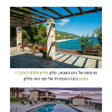
מרפסת אל הים האגאי, מלון
פיליון BNB לאקז'רי
הומס
ביצדו המזרחי של חצי האי פיליון
–
מסלולים מוכנים ב-11 יעדים
לחצו לבחירת המסלול
המתאים לכם »
–
מעטפת לוגיסטית מלאה: מלונות, רכב ופעילויות
לחצו למידע נוסף »