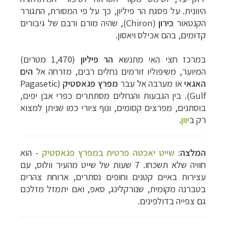
היוונית. על פסגת הר פיליון, כך על פי המסורת, התגורר
הקנטאור
כירון
(
Chiron
), שהיה מורם ורבם של גיבורים
קדומים, בהם אכילס ויאסון.
במרכז חצי האי מתנשא
הר פיליון
(1,470 מטרים)
המיוער, משיפוליו זורמים נחלים רבים, מזרחה אל
הים
האגאי
או מערבה אל עבר
מפרץ פגאסטיק
(
Pagasetic
Gulf
). בין הגבעות והנחלים מסתתרים כפרי אבן יפים,
בוסתנים, מפרצים קסומים, ונוף ציורי כמו שניתן למצוא
רק ב
יוון
.
המלצה
:
שייט יאכטה פרטית במפרץ פגאסטיק
- הוא
חוויה שלא תשכחו. 7 שעות של שייט מהעיר וולוס, עם
עצירות באיים קטנים וחופים נסתרים, ארוחת צהרים
בטברנה מקומית, שנורקלינג, סאפ, ואם יתמזל מזלכם
גם צפייה בדולפינים.