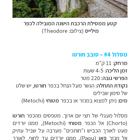
קטע ממסילת הרכבת הישנה המובילה לכפר
מילייס
(צילום:
Theodore)
מסלול #4 – סובב חורטו
מרחק:
11 ק"מ
זמן הליכה:
4-5 שעות
הפרשי גובה:
220 מטר
נקודת התחלה:
הגשר מעל הנחל בכפר
חורטו
, יש שלט
של סימון שבילים
מים:
ניתן למצוא במנזר או בכפר
מטוחי
(
Metochi
)
מסלול מעגלי של חצי יום ארוך. מטפסים מהכפר
חורטו
(
Chorto
) אל הכפר
מטוחי
(
Metochi
), ממנו יורדים
מעט לאורך הכביש ו"חותכים" מערבה על שביל עתיק
אל מנזר
פאו
(
Paou
), ממנו יורדים עד לחוף. לאורך