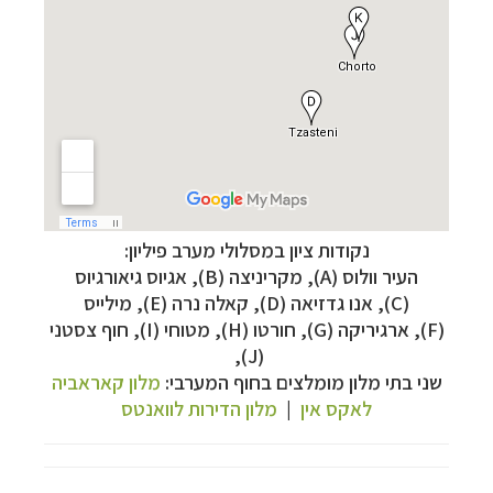
נקודות ציון במסלולי מערב פיליון:
העיר וולוס (A), מקריניצה (B),
אגיוס גיאורגיוס
(C),
אנו גדזיאה (D),
קאלה נרה (E),
מילייס
(F),
ארגיריקה (G),
חורטו (H), מטוחי (I),
חוף צסטני
(J),
שני בתי מלון מומלצים בחוף המערבי:
מלון קאראביה
לאקס אין
|
מלון הדירות לוואנטס