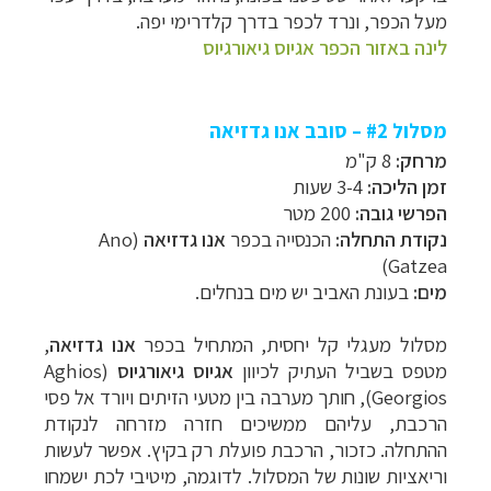
מעל הכפר, ונרד לכפר בדרך קלדרימי יפה.
לינה באזור הכפר אגיוס גיאורגיוס
מסלול #2 – סובב אנו גדזיאה
מרחק:
8 ק"מ
זמן הליכה:
3-4 שעות
הפרשי גובה:
200 מטר
נקודת התחלה:
הכנסייה בכפר
אנו גדזיאה
(
Ano
)
Gatzea
מים:
בעונת האביב יש מים בנחלים.
מסלול מעגלי קל יחסית, המתחיל בכפר
אנו גדזיאה
,
מטפס בשביל העתיק לכיוון
אגיוס גיאורגיוס
(
Aghios
Georgios
), חותך מערבה בין מטעי הזיתים ויורד אל פסי
הרכבת, עליהם ממשיכים חזרה מזרחה לנקודת
ההתחלה. כזכור, הרכבת פועלת רק בקיץ.
אפשר לעשות
וריאציות שונות של המסלול. לדוגמה, מיטיבי לכת ישמחו