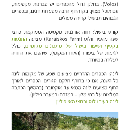
(
Volos
). בחלק גדול מהכפרים יש טברנות מקסימות,
עם אוכל מצוין, בקו החוף הרבה מסעדות דגים, ובכפרים
הגבוהים תבשילי קדירה מעולים.
קורס בישול:
חווה אורגנית מקסימה הממוקמת כחצי
שעה מהעיר וולוס (Karaiskos Farm) מציעה
התנסות
בקטיף ושיעור בישול של מתכונים מקומיים
, כולל
לגימות של ציפורו (האוזו המקומי), שיהפכו את החוויה
לעליזה במיוחד.
לינה:
הכפרים ההרריים מציעים שפע של מקומות לינה
כל השנה, אם כי בחורף חלקם סגורים. הכפרים לאורך
החוף מציעים לינה ממאי עד אוקטובר (בהמשך הכתבה
המלצות על בתי מלון
–
במזרח ובמערב פיליון).
לינה בעיר וולוס ובחצי האי פיליון