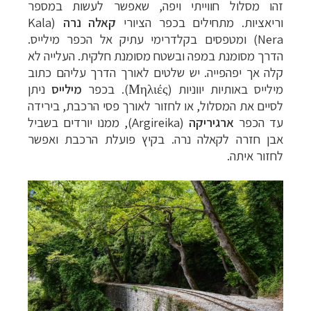
להסבר על השירות »
זהו מסלול חווייתי ויפה, שאפשר לעשות במספר
וריאציות. מתחילים בכפר הציורי
קאלה נרה
(
Kala
Nera
) ומטפסים בקלדרימי עתיק אל הכפר מילייס.
הדרך מסומנת במפה ובשטח מסומנת חלקית. העלייה לא
קלה אך יפהפייה. יש שלטים לאורך הדרך עליהם כתוב
מילייס באותיות יווניות (
Μηλιές
).
בכפר
מילייס
ניתן
לסיים את המסלול, או לחזור לאורך פסי הרכבת, בירידה
עד הכפר
ארגיריקה
(
Argireika
), ממנו יורדים בשביל
אבן חזרה לקאלה נרה. בקיץ פועלת הרכבת ואפשר
לחזור איתה.