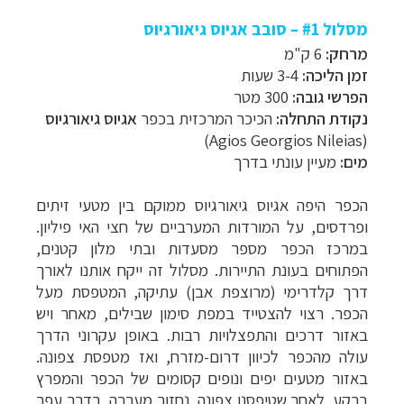
מסלול #1 – סובב אגיוס גיאורגיוס
מרחק:
6 ק"מ
זמן הליכה:
3-4 שעות
הפרשי גובה:
300 מטר
נקודת התחלה:
הכיכר המרכזית בכפר
אגיוס גיאורגיוס
)
Agios Georgios Nileias
(
מים:
מעיין עונתי בדרך
הכפר היפה אגיוס גיאורגיוס ממוקם בין מטעי זיתים
ופרדסים, על המורדות המערביים של חצי האי פיליון.
במרכז הכפר מספר מסעדות ובתי מלון קטנים,
הפתוחים בעונת התיירות. מסלול זה ייקח אותנו לאורך
דרך קלדרימי (מרוצפת אבן) עתיקה, המטפסת מעל
הכפר.
רצוי להצטייד במפת סימון שבילים, מאחר ויש
באזור דרכים והתפצלויות רבות. באופן עקרוני הדרך
עולה מהכפר לכיוון דרום-מזרח, ואז מטפסת צפונה.
באזור מטעים יפים ונופים קסומים של הכפר והמפרץ
ברקע. לאחר שטיפסנו צפונה, נחזור מערבה, בדרך עפר