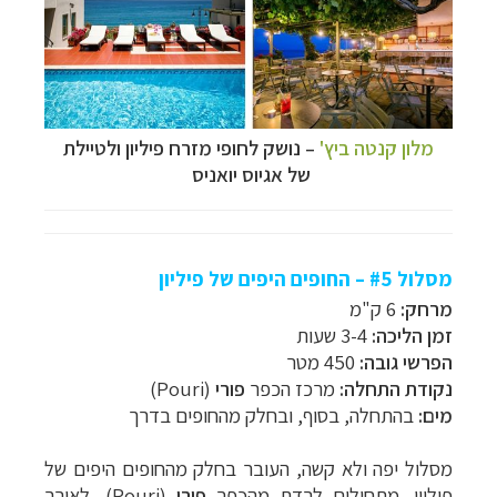
מלון קנטה ביץ'
– נושק לחופי מזרח פיליון ולטיילת
של
אגיוס יואניס
מסלול #5 – החופים היפים של פיליון
מרחק:
6 ק"מ
זמן הליכה:
3-4 שעות
הפרשי גובה:
450 מטר
נקודת התחלה:
מרכז הכפר
פורי
(
Pouri
)
מים:
בהתחלה, בסוף, ובחלק מהחופים בדרך
מסלול יפה ולא קשה, העובר בחלק מהחופים היפים של
פיליון. מתחילים לרדת מהכפר
פורי
(
Pouri
), לאורך