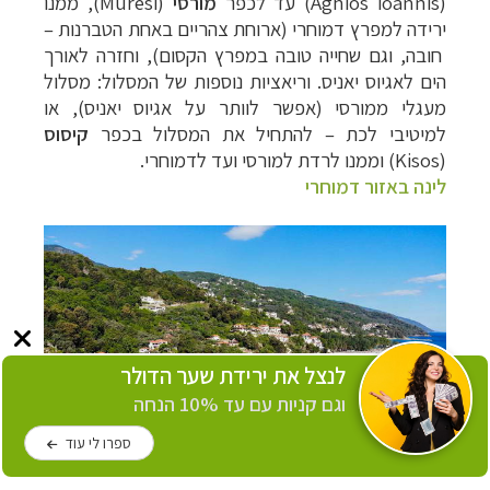
(
Aghios ioannis
) עד לכפר
מורסי
(
Muresi
), ממנו
ירידה למפרץ דמוחרי (ארוחת צהריים באחת הטברנות
–
חובה, וגם שחייה טובה במפרץ הקסום), וחזרה לאורך
הים לאגיוס יאניס.
וריאציות נוספות של המסלול: מסלול
מעגלי ממורסי (אפשר לוותר על אגיוס יאניס), או
למיטיבי לכת – להתחיל את המסלול בכפר
קיסוס
(
Kisos
) וממנו לרדת למורסי ועד לדמוחרי.
לינה באזור דמוחרי
לנצל את ירידת שער הדולר
וגם קניות עם עד 10% הנחה
ספרו לי עוד