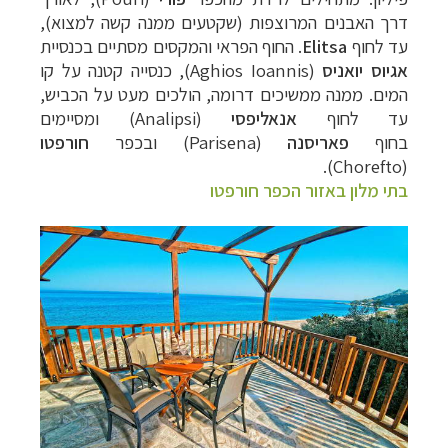
דרך האבנים המרוצפות (שקטעים ממנה קשה למצוא),
עד
לחוף
Elitsa
. החוף הפראי והמקסים מסתיים ב
כנסיית
אגיוס יואניס
(
Aghios Ioannis
), כנסייה קטנה על קו
המים. ממנה ממשיכים דרומה, הולכים מעט על הכביש,
עד לחוף
אנאליפסי
(
Analipsi
) ומסיימים
בחוף
פאריסנה
(
Parisena
) ובכפר
חורפטו
).
Chorefto
(
בתי מלון באזור הכפר חורפטו