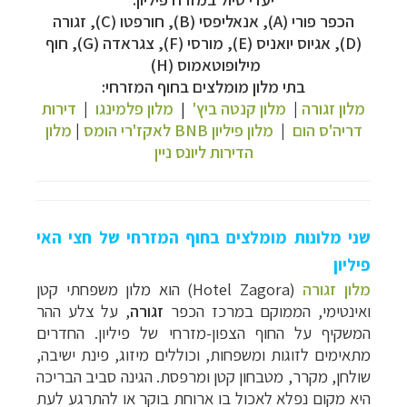
הכפר פורי (A),
אנאליפסי (B),
חורפטו (C), זגורה
(D),
אגיוס יואניס (E),
מורסי (F),
צגראדה (G),
חוף
מילופוטאמוס (H)
בתי מלון מומלצים בחוף המזרחי:
מלון זגורה
|
מלון קנטה ביץ'
|
מלון פלמינגו
|
דירות
דריה'ס הום
|
מלון פיליון BNB לאקז'רי הומס
|
מלון
הדירות ליונס ניין
שני מלונות מומלצים בחוף המזרחי של חצי האי
פיליון
מלון זגורה
(
Hotel Zagora
) הוא מלון משפחתי קטן
ואינטימי, הממוקם במרכז הכפר
זגורה
, על צלע ההר
המשקיף על החוף הצפון-מזרחי של פיליון. החדרים
מתאימים לזוגות ומשפחות, וכוללים מיזוג, פינת ישיבה,
שולחן, מקרר, מטבחון קטן ומרפסת. הגינה סביב הבריכה
היא מקום נפלא לאכול בו ארוחת בוקר או להתרגע לעת