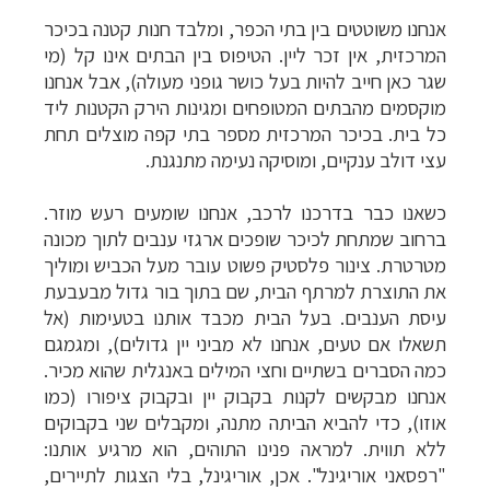
אנחנו משוטטים בין בתי הכפר, ומלבד חנות קטנה בכיכר
המרכזית, אין זכר ליין. הטיפוס בין הבתים אינו קל (מי
שגר כאן חייב להיות בעל כושר גופני מעולה), אבל אנחנו
מוקסמים מהבתים המטופחים ומגינות הירק הקטנות ליד
כל בית. בכיכר המרכזית מספר בתי קפה מוצלים תחת
עצי דולב ענקיים, ומוסיקה נעימה מתנגנת.
כשאנו כבר בדרכנו לרכב, אנחנו שומעים רעש מוזר.
ברחוב שמתחת לכיכר שופכים ארגזי ענבים לתוך מכונה
מטרטרת. צינור פלסטיק פשוט עובר מעל הכביש ומוליך
את התוצרת למרתף הבית, שם בתוך בור גדול מבעבעת
עיסת הענבים. בעל הבית מכבד אותנו בטעימות (אל
תשאלו אם טעים, אנחנו לא מביני יין גדולים), ומגמגם
כמה הסברים בשתיים וחצי המילים באנגלית שהוא מכיר.
אנחנו מבקשים לקנות בקבוק יין ובקבוק ציפורו (כמו
אוזו), כדי להביא הביתה מתנה, ומקבלים שני בקבוקים
ללא תווית. למראה פנינו התוהים, הוא מרגיע אותנו:
"רפסאני אוריגינל".
אכן, אוריגינל, בלי הצגות לתיירים,