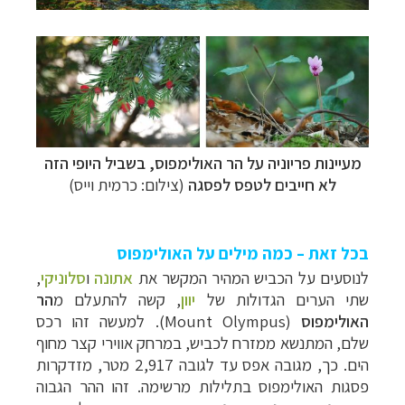
מעיינות פריוניה על הר האולימפוס, בשביל היופי הזה
לא חייבים לטפס לפסגה
(צילום: כרמית וייס)
בכל זאת – כמה מילים על האולימפוס
לנוסעים על הכביש המהיר המקשר את
אתונה
ו
סלוניקי
,
שתי הערים הגדולות של
יוון
, קשה להתעלם מ
הר
האולימפוס
(
Mount Olympus
). למעשה זהו רכס
שלם, המתנשא ממזרח לכביש, במרחק אווירי קצר מחוף
הים. כך, מגובה אפס עד לגובה 2,917 מטר, מזדקרות
פסגות האולימפוס בתלילות מרשימה. זהו ההר הגבוה