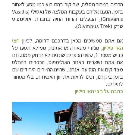
ההרים במחוז תסליה, שביקור בהם הוא כמו מסע לאחור
בזמן. הגענו אליהם בעקבות המלצה של
ואסילי
(
Vasillis
Gravanis
), הבעלים והרוח החיה בחברת
אולימפוס
טרק
(
Olympus Trek
).
אם אתם ממשיכים מכאן בדרככם דרומה, לכיוון
חצי
האי פיליון
, מ
נזרי מטאורה או אתונה, ממילא תסעו על
כביש מספר 1, ששני הכפרים שוכנים לא הרחק ממנו. וגם
אם אתם נשארים באזור האולימפוס, הכפרים בהחלט
מצדיקים את הנסיעה. אנחנו, שהיינו התיירים היחידים שם
בזמן ביקורנו, זכינו לראות את יוון האמיתית, בלי מסחור
לתיירים.
כתבה על חצי האי פיליון