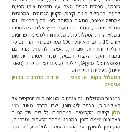
טורקיז, מפלים קטנים וגשרי עץ החוצים אותו מפעם
לפעם. המסלול בינות קירות הקניון הגבוהים, המכוסים
צמחייה צפופה, מתאים במיוחד לימי הקיץ החמים. זהו
מסלול יפהפה, ממנו מדי פעם מציץ אלינו האולימפוס
במלוא הדרו. המסלול כולו, מליטוחורו למעיינות פריוניה,
אורכו 10 ק"מ, והוא עולה 600 מטר (בפועל יותר, עם כל
העליות והירידות שבדרך). אפשר להתחיל אותו גם
במנזר הקטן שלצדי הכביש,
מנזר אגיוס דיוניסוס
(
Agios Dionysios
), וללכת קטעים קצרים יותר (מאוד
יפים!) בעלייה או בירידה.
המסלול בקניון אניפאס
|
סיורים מודרכים בקניון
אניפאס
כמו רוב המטיילים, גם אנחנו סיימנו את היום המקסים על
האולימפוס, בכפר
ליטוחורו
, שבו
הרבה מאוד
בתי
מלון
קטנים ומקסימים, המתחרים על ליבו של התייר
באדיבות יוצאת דופן
. במרכזו מספר מסעדות וטברנות,
מהן ניתן להשקיף על ההר ולהמשיך לחלום על פסגתו
.