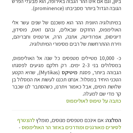
ביוון, וגם אם אינו ההר הגבוה באירופה, הוא מבעלי הפרש
הגובה הגדול ביותר מסביבתו (
prominence
).
במיתולוגיה היוונית ההר הוא משכנם של שנים עשר אלי
האולימפוס, החזקים שבאלים, ובהם זאוס, פוסידון,
דיוניסוס, אפרודיטה, אתנה, הרה, ארטמיס וחבריהם,
וזירת ההתרחשות של רבים מסיפורי המיתולוגיה.
כ- 10,000 מטיילים מטפסים כל שנה אל האולימפוס,
במסלולים בני 2-3 ימים. רק חלקם מגיעים לפסגתו
הגבוהה ביותר, פסגת
מיטיקס
(
Mytikas
), שהיא הקטע
הטכני היחיד במסלול. אנחנו תכננו לעשות את המסלול בן
שלושת הימים, אבל כאמור ויתרנו, כשהסתבר לנו שכבר
קר מדי שם למעלה.
כתבה על טיפוס לאולימפוס
המלצה:
אם אינכם מטפסים מנוסים, מומלץ
להצטרף
לסיורים מאורגנים ומודרכים באזור הר האולימפוס
-