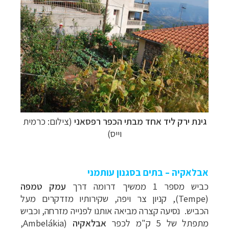
גינת ירק ליד אחד מבתי הכפר רפסאני
(צילום: כרמית
וייס)
אבלאקיה – בתים בסגנון עותמני
כביש מספר 1 ממשיך דרומה דרך
עמק טמפה
(
Tempe
), קניון צר ויפה, שקירותיו מזדקרים מעל
הכביש. נסיעה קצרה מביאה אותנו לפנייה מזרחה, וכביש
מתפתל של 5 ק"מ לכפר
אבלאקיה
(
Ambelákia
,