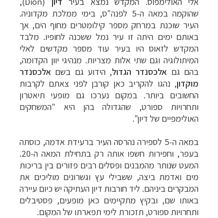
אלי האולימפוס. המקדש נמצא בעיר
דיון
(
Dion
),
שהוקמה במאה ה-5 לפנה"ס, בימי ממלכת מקדוניה.
העיר שוכנת במרחק מספר קילומטרים מחוף הים, אך
באותם ימים היתה זו עיר נמל ששכנה לחופיו. מלבד
המקדש לזאוס היו בעיר עוד מספר מקדשים לאלי
המיתולוגיה וגם שתי אלות מצריות. מנהיגי יוון הקדומה,
בהם גם
אלכסנדר הגדול
, הידוע גם בשם
אלכסנדר
מוקדון
, נהגו להקריב כאן קורבן לפני צאתם לקרבות
החשובים ביותר. במקום נערכו גם מופעי תיאטרון
ותחרויות ספורט, שהגדולה בהן היא "המשחקים
האולימפיים של דיון".
במאה ה-5 לספירה נהרסה העיר ברעידת אדמה, כוסתה
בעפר, וחפירות חשפו אותה רק בתחילת המאה ה-20.
המעט שנותר מהמבנים ופסלים רבים פזורים בין בריכות
מים ואדמת ביצה, ששבילי עץ וגשרונים מוליכים את
המבקרים ביניהם. ליד חורבות דיון העתיקה יש כיום עיירה
באותו שם, ובקיץ מתקיימים כאן מופעים, פסטיבלים
ותחרויות ספורט, תזכורת לימי תפארתו של המקום.