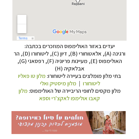
תכנון
טיולים למדינות אירופה
לחצו לרשימת היעדים »
תכנון
טיולים לצפון אמריקה
לחצו לרשימת היעדים »
קרוזים והפלגות נופש
לחצו לרשימת היעדים »
יעדים באזור האולימפוס המוזכרים בכתבה:
ורגינה (A), אלאטוחורי (B), דיון (C), ליטוחורו (D), הר
האולימפוס (E), מעיינות פריוניה (F), רפסאני (G),
אבלאקיה (H)
בתי מלון מומלצים
בעיירה ליטוחורו:
מלון טו פאליו
ליטוחורו
|
מלון מיסטיק ואלי
מלון מקסים
לחופי הריביירה של האולימפוס:
מלון
קאבו אולימפו לאקצ'רי וספא