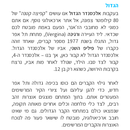
הגדול
בעקבות
אלכסנדר הגדול
אנו עושים "קפיצה קטנה" של
80 קילומטר צפונה, אל אתר ארכאולוגי נוסף. אם אתם
כמוני לא מחובבי הז'אנר, הפעם באמת מובטח לכם
שכדאי. ליד העיירה
ורגינה
(
Vergina
), מתחת תל אפר
גדול, התגלו בשנת 1977 מספר קברים, שאחד זוהה
כקברו של
פיליפ השני
, אביו של אלכסנדר הגדול.
אלכסנדר הגדול לא קבור כאן, אך בנו – אלכסנדר ה-4,
קבור לצד סבו. הילד, שנולד לאחר מות אביו, נרצח
בקרבות הירושה, כשהוא רק בן 12.
לאחר גילוי הקברים הם כוסו בכיפה גדולה ותל אפר
חדש, כדי להגן עליהם ועל ציורי הקיר המרשימים
המעטרים אותם. בתוך המתחם מוצגים אוצרות זהב
רבים, לצד כלי מלחמה וכלים אחרים מאותה תקופה,
שנמצאו כולם במתחמי הקבר הגדולים. גם מי שאינו
חובב ארכיאולוגיה, מובטח לו שישאר פעור פה לנוכח
האוצרות והקברים המרשימים.