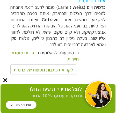
אודות הכותבת
כרמית וייס
(Carmit Weiss)
מנסה להעביר את אהבתה
לנופים דרך הצילום והכתיבה, אותם הפכה מתחביב
למקצוע, מנהלת אתר
Gotravel
ואחת הכותבות
המרכזיות בו. טעמה את כל
היבשות והרחיקה אפילו עד
אנטארקטיקה, ולא קיים מקום שהיא לא חולמת לחזור
אליו שוב. בעלת ניסיון רב בתכנון טיולים, גולשת סקי
ואמא לארבעה "הכי יפים בעולם".
כרמית עונה לשאלותיכם
בפורום מומחי
תיירות
לקריאת כתבות נוספות של כרמית
לנצל את ירידת שער הדולר
טיולים במדינות אירופה – ייעוץ ותכנון טיולים
וגם קניות עם עד 10% הנחה
בהתאמה אישית
ספרו לי עוד