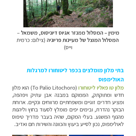
מימין – המסלול ממנזר
אגיוס דיוניסוס, משמאל
–
המסלול המוצל של מעיינות פריוניה
(צילום: כרמית
וייס)
בתי מלון מומלצים בכפר ליטוחורו למרגלות
האולימפוס
מלון טו פאליו ליטוחורו
(
To Palio Litochoro
) הוא מלון
חדש ומתוקתק, הממוקם במבנה אבן עתיק ויפהפה,
ומציע חדרים זוגיים ומשפחתיים מרווחים ונקיים.
ארוחת
הבוקר נהדרת, ובימים יפים מומלץ לסעוד בחוץ וליהנות
מהנוף המשגע. בעלי המקום, שהיה בעבר מדריך טיפוס
לאולימפוס, נכון לסייע ביעוץ והכוונה והשירות חם ואדיב.