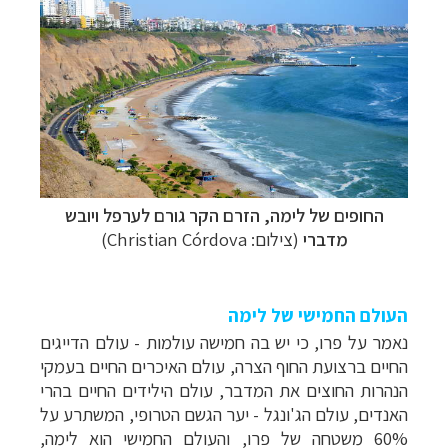
תכנון
טיולים לצפון אמריקה
לחצו לרשימת היעדים »
קרוזים והפלגות נופש
לחצו לרשימת היעדים »
החופים של לימה, הזרם הקר גורם לערפל ויובש
מדברי
(צילום: Christian Córdova)
העולם החמישי של לימה
נאמר על פרו, כי יש בה חמישה עולמות - עולם הדייגים
החיים
ברצועת החוף הצרה, עולם האיכרים החיים בעמקי
הנהרות החוצים את המדבר, עולם הילידים
החיים בהרי
האנדים, עולם הג'ונגל
-
יער הגשם הטרופי, המשתרע על
60% משטחה של פרו,
והעולם החמישי הוא לימה,