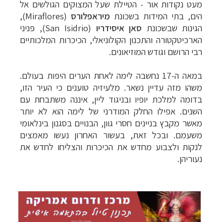
תכנון
טיולים לדרום ומרכז אמריקה
לחצו לרשימת
מעט נקודות אור - הטיילת שעל
המצוקים הגולשים אל
היעדים »
הים, בתי המידות בשכונת
מיראפלורס
(
Miraflores
),
תכנון
טיולים לצפון אמריקה
לחצו לרשימת היעדים »
הגינות
שבשכונת
סאן איסידריו
(
San Isidrio
),
פניני
קרוזים והפלגות נופש
לחצו לרשימת היעדים »
הארכיטקטורה והתכנון הקולוניאלי,
הכיכרות המלכותיים
רבי הרושם וגודש המוזיאונים
.
במאה ה-17 נחשבה לימה לאחת הערים היפות
בעולם.
משהו מזה עדיין נשאר. מלעיזיה טוענים כי העיר הזו,
בדומה למלכת יופי
ו ובניגוד ליין, איננה משתבחת עם
השנים. אפילו החלק המודרני של לימה הוא לא יותר
מאשר מקבץ
בניינים חסרי גוון, הבנויים בסגנון בינלאומי
משעמם. ובכל זאת, בעשור
האחרון נעשו מאמצים
לנקות ולצבוע מחדש את הכיכרות והצליחו לחדש את
נעוריהן.