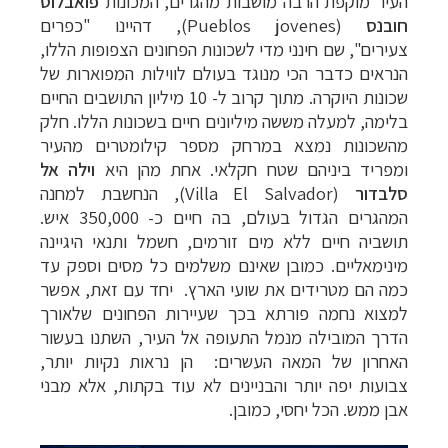
העיר מוקפת הרבה מושבות מהגרים, המכונות
פואבלוס
חובנס
(
Pueblos jovenes
),
ד
היינו "כפרים
צעירים",
שם חינני מדי לשכונות הפחונים הצפופות הללו,
הנראים כדבר הכי מנוגד בעולם לווילות
המפוארות של
שכונות היוקרה. מתוך קרוב ל- 10 מיליון התושבים החיים
בלימה,
למעלה מששה מיליונים חיים בשכונות הללו. חלק
מהשכונות נמצא במרחק מספר
קילומטרים מהעיר
ומפריד ביניהם שטח חקלאי. אחת מהן היא
וילה אל
סלבדור
(
Villa El Salvador
), הנחשבת למחנה
המהגרים הגדול בעולם, בה חיים כ- 350,000 איש.
תושביה חיים ללא מים זורמים, חשמל
ותנאי היגיינה
מינימאליים. כמובן שאינם משלמים כל מסים וספק עד
כמה הם מטרידים את
שועי הארץ. יחד עם זאת, אפשר
למצוא נחמה פורתא בכך שעיירות הפחונים שלאורך
הדרך המובילה מנמל התעופה אל העיר,
השתנו בעשור
האחרון של המאה העשרים: הן נראות נקיות יותר,
צבועות יפה יותר
והבניינים לא עוד בקתות, אלא מבני
אבן ממש. הכל יחסי, כמובן.