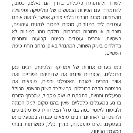
לשרוד
ולהתפתח כלכלית. בדרך הם נאלצו, כמובן,
להתמודד עם הפירות הבאושים של פוליטיקה
וממשלה
מושחתות ומבנה חברתי בלתי צודק. אפשר לראות אותם
עומדים ליד רמזורים, מנסים
למכור לנהגים עיתונים,
סוכריות או סחורות מוברחות. חלקם נוהג במוניות לא
רשמיות.
אחרים עומדים בפינות קבועות וסוחרים
בדולרים בשוק השחור, המתנהל באופן נרחב תחת
כיפת
השמיים.
כמו בערים אחרות של אמריקה הלטינית, רבים כאן
הרוכלים. הכפריים
שזנחו את שדותיהם הפוריים ואת
אוויר ההרים לטובת האספלט והפיח, מוצאים את
פרנסתם
הדלה ברוכלות. כך שלצד השוק הרשמי, הכולל
מפעלים וחנויות, התפתח לו שוק מקביל,
שהכסף הזורם
בו נע במעגלים כלכליים שאין בהם מקום למס הכנסה
ולביטוח לאומי. כמה
בני מזל הצליחו לרכוש מיניבוסים
ולהשכירם לאחרים. רבים מוצאים עבודה במפעלים או
בעסקים. נשים מועסקות, בדרך כלל, כמשרתות בבתי
המעמד הבינוני.