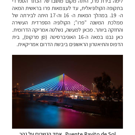
לימה בירת פרו, היתה מקום מושבו של הכתר הספרדי
בתקופה הקולוניאלית, עד לעצמאות פרו בראשית המאה
ה- 19. במהלך המאות ה- 16 וה-17
היתה לבירתה של
ממלכת המשנה "פרו";
הקולוניה הספרדית העשירה
והחזקה
ביותר. מכאן למעשה, נשלטה אמריקה הדרומית.
כאן נבנו במאה ה-16 האוניברסיטה (סן
מרקוס), בית
הדפוס והתיאטרון הראשונים ביבשת הדרום אמריקאית.
Puente Rayito de Sol, אחד הגשרים על נהר