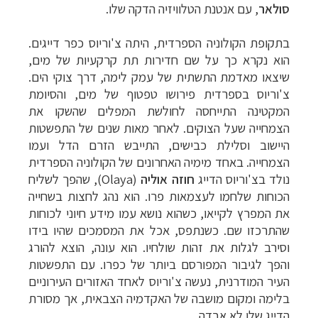
סולאר
, עם אנטנת הטלוויזיה הדקה
שלו.
בתקופת הקולוניה הספרדית, היתה צ'וריוס כפר דייגים.
הוא נקרא כך על
שם חדירות תת קרקעיות של מים,
שיצאו מאדמת התשתית של עמק לימה, דרך צוקי הים.
צ'וריוס בספרדית פירושו טפטוף של מים, והסיומת
המקטינה התייחסה לחולשת המפלים שהשקו
את
הצמחייה שעל הצוקים. לאחר מאות שנים של התפשטות
היישוב וסלילת כבישים, התייבש
הזרם הדל ועמו
הצמחייה. באחד מימיה האחרונים של הקולוניה הספרדית
נולד בצ'וריוס
הדייג
חוזה אוליה
(
Olaya
), שהפך לשליח
הכוחות שלחמו לעצמאות פרו. הוא נהג לחצות
בשחייה
את המפרץ לקייאו, כשהוא נושא עמו מידע חיוני לכוחות
שהתרכזו שם. כשנתפס,
אכל את המסמכים שהיו בידו
וסירב לגלות את זהות שולחיו. הוא עונה, הוצא להורג
והפך
לגיבור המפורסם ביותר של כפרו. עם התפשטות
העיר המודרנית, נעשה צ'וריוס לאחד
האזורים העירוניים
בלימה ומקום מושבה של האקדמיה הצבאית, אך מסורת
הדייג שלו לא
אבדה.