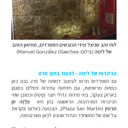
לוח זהב שניצל מידי הכובשים הספרדים, מוזיאון הזהב
של לימה
(צילום: Manuel González Olaechea)
הכיכרות של לימה - לצעוד בתוך סרט
גם הספרדים תרמו לעיצוב דמותה של פרו. נבנו כאן
כנסיות מרשימות, עם
חזיתות עתירות פסלים בסגנון
בארוק צעקני, בתי מידות גדולי חצר (פָּטְיוֹ) וכמובן
שתי
הכיכרות המרהיבות. הראשונה בהן היא
פְּלָזָה סן
מרטין
(
Plaza San Martin
), הצבועה באדום ונקראת
על שמו של המשחרר
הגדול שהגיע לכאן מארגנטינה
.