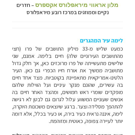
–
חדרים
מלון אראווי מיראפלורס אקספרס
נקיים וממוזגים במרכז רובע מיראפלורס
לימה עיר המהגרים
כמעט שליש מ-33 מיליון התושבים של
פרו (חצי
מהתושבים העירוניים שלה) חיים בלימה.
אמנם, שני
שלישים מתעשייתה של פרו מרוכזים כאן, אך חלק גדול
מתושביה
ממשיך את אורח חייו הכפרי גם כאן. העיר
הלטינו-אמריקאית מתאפיינת בקוטביות. מצד
אחד חיים
בה עשירים, שהונם מנקר עיניים ועל הווילות שלהם
מופקדים שומרי ראש חמושים,
ומהצד האחר חיים בה
אנשים שעוניים המשווע עלול לגרום גם לבטן לא רגישה
להתהפך מסלידה
וצער. ברגע שיוצאים משכונות היוקרה,
לימה, איננה נראית כעיר בירה, או כעיר בכלל,
אלא דומה
יותר לעיירה צפופה, כאוטית ומזוהמת.