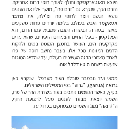
היוצא מאנטארקטיקה וחולף לאורך חופי דרום אמריקה.
הזרם הקר, שנקרא גם "זרם פרו", מושך אליו את
העננים
נושאי הגשם ויוצר לחופי פרו וצ'ילה, את
מדבר
אטאקָמָה
היבש בעולם. בלימה יורדים
פחות משקעים
מאשר בסהרה. הבשורה הטובה שמביא עמו הזרם, הוא
ה
פלנקטון
- בעלי החיים
והצמחים הזעירים, שהוא מרים
מקרקעית הים, העושר בחמצן המומס במים ולהקות
הדגים
הניזונות מכל אלו. בעבר נחשב חופה של פרו
לאחד מאזורי הדגה העשירים בעולם, עד
שהדייג המוגזם
שנעשה בשנות ה-60 דלדל אותו.
ממאי ועד נובמבר סובלת העיר מערפל שנקרא כאן
גרואה
(
garua
), "גרוע" בפי המטיילים הישראלים.
בקיץ, כאשר הגשמים ניתכים בעוז
בשדרת ההר של פרו,
השמש יוצאת מבעד לעננים מעל לרצועת החוף,
ה"גרואה" נמוג והשמיים
מצטחקים בכחול עז.
תכנון
טיולים לדרום ומרכז אמריקה
לחצו לרשימת
היעדים »