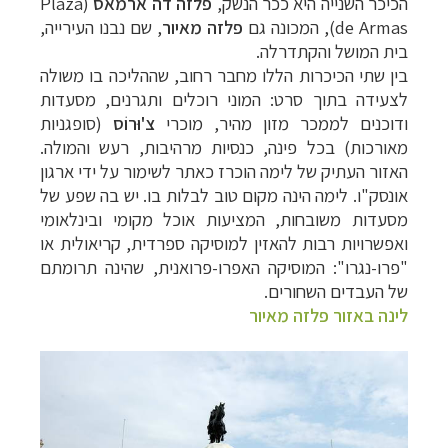
הכיכר השנייה היא ככר הנשק,
פלזה דה ארמאס
(
Plaza
de Armas
), המכונה גם
פלזה מאיור
, שם נבנו
העירייה,
בית המושל והקתדרלה.
בין שתי הכיכרות הללו מחבר רחוב, שההליכה בו משולה
לצעידה בתוך סרט:
המוני רוכלים ותגרנים, מסעדות
ודוכנים לממכר מזון מהיר, מוכרי
צ'וּרוֹס
(סופגניות
מאורכות) בכל פינה, כנסיות מרהיבות, רעש והמולה.
האזור העתיק של לימה
הוכרז כאתר לשימור על ידי ארגון
אונסק"ו.
לימה הינה מקום טוב לבלות בו. יש בה שפע של
מסעדות משובחות, המציעות
אוכל מקומי ובינלאומי
ואפשרויות רבות להאזין למוסיקה ספרדית, קריאולית או
"פרו-נגרו": המוסיקה האפרו-פרואנית, שהינה תרומתם
של העבדים השחורים
.
לינה באזור פלזה מאיור