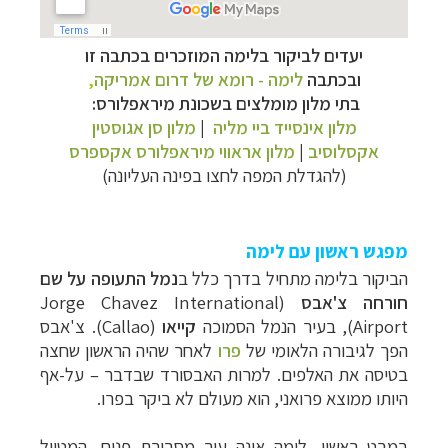
יעדים לביקור בלימה המוזכרים בכתבה זו
ובכתבה
לימה - רומא של דרום אמריקה
,
בתי מלון מומלצים בשכונת מיראפלורס:
מלון אינסייד ביי מליה
|
מלון סן אגוסטין
אקסלוסיב
|
מלון אראווי מיראפלורס אקספרס
(להגדלת המפה לחצו בפינה העליונה)
מפגש ראשון עם לימה
הביקור בלימה מתחיל בדרך כלל ב
נמל התעופה על שם
חורחה צ'אבס
(Jorge Chavez International
Airport), בעיר ה
נמל הסמוכה
קייאו
(
Callao). צ'אבס
הפך לגיבורה הלאומי של
פרו
לאחר שהיה הראשון שחצה
בטיסה את האלפים. למרות האבסורד שבדבר – על-אף
היותו ממוצא פרואני, הוא מעולם לא ביקר בפרו.
במבט ראשון, לימה אינה עיר מסבירת פנים. המטייל