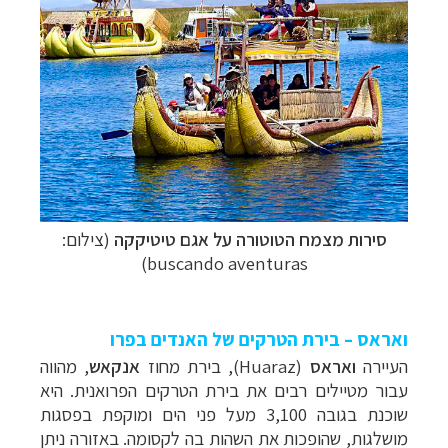
תכנון
טיולים לדרום ומרכז אמריקה
לחצו לרשימת
היעדים »
תכנון
טיולים לצפון אמריקה
לחצו לרשימת היעדים »
קרוזים והפלגות נופש
לחצו לרשימת היעדים »
סירות מצמח הטוטורה על אגם טיטיקקה
(צילום:
buscando aventuras)
ואראס – בירת הטרקים של האנדים בפרו
העיירה
ואראס
(
Huaraz
), בירת מחוז
אנקאש
,
מהווה
עבור מטיילים רבים את בירת הטרקים הפרואנית. היא
שוכנת בגובה 3,100 מעל פני הים ומוקפת
בפסגות
מושלגות, שהופכות את השהות בה לקסומה. באזורה ניתן