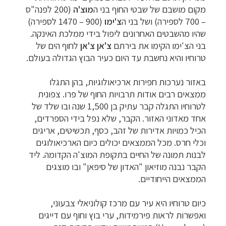
מקום מושבם של שבטי החוף בני ה
מוצ'ה
(200 לפנה"ס
– 700 לספירה) ושל
בני ה
צ'ימו
(900 – 1470 לספירה)
שהיו מהשבטים האחרונים ליפול בידי ממלכת האינקה.
בני הצ'ימו הקימו את בירתם
צ'אן צ'אן
לחוף הים של
טרוחיו והיא נחשבת עד היום כעיר
הבוץ הגדולה בעולם.
באזור נערכות חפירות ארכיאולוגיות, בהן התגלו
ממצאים רבים אודות
תרבויות החוף של פרו. צפונית
לטרוחיו התגלה קבר עתיק בן 1,500 שנה ובו שלד של
אחד
מאדוני האזור. הקבר, שלא נפל בידי הספרדים,
הכיל כמויות אדירות של זהב, כסף,
תכשיטים, אריגים
וכלי חרס. מכל הממצאים יכולים כיום הארכיאולוגים
לבנות תמונה של
החיים בתקופת המוצ'ה הקדומה. ליד
הקבר נבנה מוזיאון "האדון של סיפאן" ובו מוצגים
הממצאים הייחודיים.
כיום טרוחיו היא עיר עם מרכז קולוניאלי צבעוני,
ואפשרות לראות
פירמידות, ערי בוץ וחוף עם דייגים