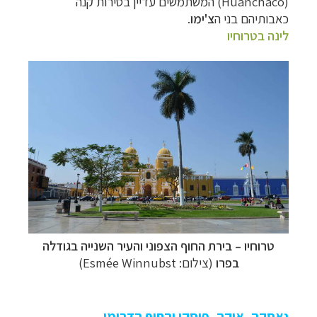
(
Huanchaco
)
המשתמשים עדיין
בסירות קנה
כאבותיהם בני ה
צ'ימו
.
לינה בטרוחיו
טרוחיו
–
בירת החוף הצפוני והעיר השנייה בגודלה
בפרו
(צילום: Esmée Winnubst)
נאסקה, איקה, פיסקו והחוף הדרומי