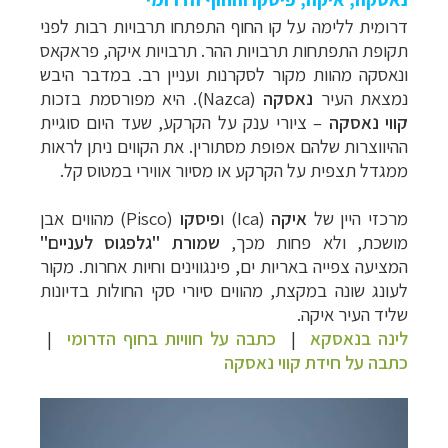
דרומית ללימה על קו החוף
התפתחו תרבויות רבות לפני
תקופת התפתחות תרבויות ההר. תרבויות איקה, פראקאס
ונאסקה מהוות מקור לסקרנות ועניין רב. במדבר היבש
נמצאת העיר
נאסקה
(
Nazca
). היא מפורסמת בזכות
קווי נאסקה
–
ציורי ענק על הקרקע, שעד היום
סוגיית
ההיווצרות שלהם אפופת מסתורין. את הקווים ניתן לראות
ממגדל תצפית על הקרקע
או מסיור אווירי במטוס קל.
מרכזי היין של
איקה
(
Ica
) ו
פיסקו
(
Pisco
) מהווים אבן
מושכת, ולא פחות מכך,
שמורת "גלפגוס לעניים"
המציעה צפייה באריות ים, פינגווינים וחיות אחרות. מקור
לעונג שונה במקצת, מהווים סיורי סקי החולות בדיונות
שליד העיר איקה.
לינה בנאסקא
|
כתבה על חוויות בחוף הדרומי
|
כתבה על חידת קווי נאסקה