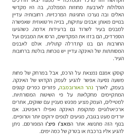
הסלולות לארבעת מחוזות הממלכה, בה היו מקדשי
האלים ובה נערכו החגיגות המרכזיות.
רחובותיה עדיין
בנויים מאותן אבנים עתיקות, בנייה וירטואוזית שאפשרה
למבנים בעיר
לשרוד גם ברעידות אדמה. כשהגיעו
הספרדים, הם בזזו את המקדשים, הרסו את המבנים ועל
החורבות הם בנו קתדרלה קתולית. אולם לאבנים
המסותתות של האינקה עדיין יש נוכחות
בולטת ברחובות
העיר.
קוסקו אמנם נמצאת על הרכס, אבל במרחק של פחות
משעה נסיעה אפשר
להגיע לעמק הקדוש של האינקה.
בעמק, לאור
ך
נהר האורובמבה
,
פזורים כפרים קטנים
המתקיימים מחקלאות על פי השיטות המסורתיות.
למטיילים, העמק מציע מפגש מעניין עם
שווקים, אתרים
ארכיאולוגיים מתקופת האינקה ואפילו ראפטינג.
אם
יורדים מעט בגובה, מגיעים לנופים ירוקים יותר וטרופיים.
בנוף הזה מתנשא אתר ה
מאצ'ו
פיצ'ו
המפורסם
. ניתן
להגיע אליו ברכבת או בטרק של כמה ימים.