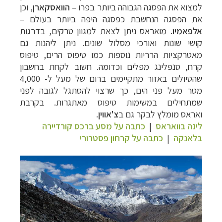
למצוא את הפסגה הגבוהה
ביותר בפרו –
הוואסקארן
, וכן
את הפסגה הנחשבת כפסגה היפה ביותר בעולם –
אלפאמיו
.
מואראס ניתן לצאת למגוון טרקים, בדרגות
קושי שונות ואורכי מסלול שונים. ניתן ליהנות
גם
מאטרקציות הרריות נוספות כמו טיפוס הרים, טיפוס
קרח, סנפלינג מפלים וכדומה. חשוב
לקחת בחשבון
שהטיולים באזור מתקיימים ברום של מעל ל- 4,000
מטר מעל פני הים, כך
שרצוי להסתגל לגובה לפני
שמתחילים במשימות טיפוס מאתגרות.
בקרבת
ואראס
מומלץ לבקר גם ב
צ'אווין
.
לינה בוואראס
|
כתבה על מסע ברכס קורדיירה
בלאנקה
|
כתבה על קרחון פסטרורי