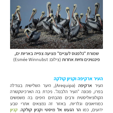
שמורת "גלפגוס לעניים" מציעה צפייה באריות ים,
פינגווינים וחיות אחרות
(צילום: Esmée Winnubst)
העיר ארקיפה וקניון קולקה
העיר
ארקיפה
(
Arequipa
), היער השלישית
בגודלה
בפרו, מכונה "העיר הלבנה". ניכרת בה הארכיטקטורה
הקולוניאליסטית ורבים
מהבתים היפים בה משמשים
כמוזיאונים וגלריות. באזור זה נמצאים אתרי טבע
ידועים, כמו
הר
הגעש
אל מיסטי
ו
קניון
קולקה
.
קניון