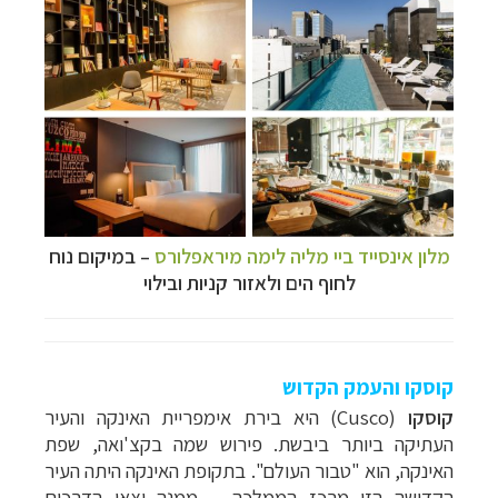
מלון אינסייד ביי מליה לימה מיראפלורס
–
במיקום נוח
לחוף הים ולאזור קניות ובילוי
קוסקו והעמק הקדוש
קוסקו
(
Cusco
)
היא בירת
אימפריית האינקה והעיר
העתיקה ביותר ביבשת. פירוש שמה בקצ'ואה, שפת
האינקה, הוא
"
טבור העולם". בתקופת האינקה היתה העיר
הקדושה הזו מרכז הממלכה
–
ממנה יצאו הדרכים