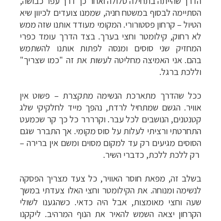
הדרך שהייתה בתחילה סלולה ואחר כך דרך עפר כבושה,
הסתיימה לבסוף במשטח חניה, שממנו צועדים לכיוון שיא
הטיול
–
קרחון פסטורורי.
המקומי מעודד אותנו שזה ממש
לא רחוק, קילומטר וחצי בערך. בצד הדרך עומד כפרי
המחזיק שני סוסים ומנסה לפתות אותנו להשתמש
בהם.
אני האמיצה מחליטה לעשות את זה "כמו שצריך"
וללכת ברגל
.
ככל שהדרך מתארכת הנשימה מתקצרת
–
פשוט אין
אוויר. הגשם שמתחיל לרדת, נהפך מייד לחלקיקי שלג
קטנטנים, הנושבים לכל עבר. וקרררר כל כך קר שכמעט
התחרטתי ורציתי לעלות על סוס מקומי. אך התברר שגם
הסוסים מגיעים רק עד למקום מסוים ומשם אין ברירה
–
רק ללכת ללכת, כדברי השיר
.
בשלב זה, מפאת חוסר האוויר, כל צעד מצריך הפסקה
לנשימה ומנוחה. את הקילומטר וחצי האלו צעדתי במשך
שעה וחצי מאומצות, אבל היה כדאי. כשהגענו לשולי
הקרחון יצאה השמש להאיר את הנוף המרהיב. ליקקנו