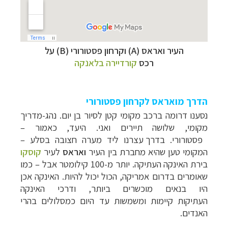
העיר ואראס (A) וקרחון פסטורורי (B) על
רכס
קורדיירה בלאנקה
הדרך מואראס לקרחון פסטורורי
נסענו דרומה ברכב מקומי קטן לסיור בן יום. נהג-מדריך
מקומי, שלושה תיירים ואני. היעד, כאמור
–
פסטורורי.
בדרך עצרנו ליד מערה חצובה בסלע –
המקומי טען שהיא מחברת בין העיר
ואראס
לעיר
קוסקו
בירת האינקה העתיקה. יותר מ-100 קילומטר אבל – כמו
שאומרים בדרום אמריקה, הכול יכול להיות. האינקה אכן
היו בנאים מוכשרים ביותר, ודרכי האינקה
העתיקות קיימות ומשמשות עד היום כמסלולים בהרי
האנדים
.