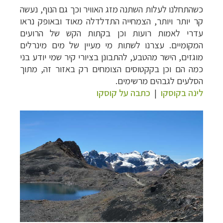
כשהתחלנו לעלות השתנה מזג האוויר וכך גם הנוף, נעשה
קר יותר ויותר, הצמחייה התדלדלה מאוד ובאופק נראו
עדרי לאמות רועות וכן בקתות הקש של הרועים
המקומיים.
עצרנו לשתות מי מעיין של מים מינרלים
מוגזים, הישר מהטבע, להתבונן בציורי קיר שמי יודע בני
כמה הם וכן בקקטוסים הצומחים רק באזור זה, מתוך
הסלעים לגבהים מרשימים
.
לינה בקוסקו
|
כתבה על קוסקו
תכנון
טיולים לדרום ומרכז אמריקה
לחצו לרשימת
היעדים »
תכנון
טיולים לצפון אמריקה
לחצו לרשימת היעדים »
קרוזים והפלגות נופש
לחצו לרשימת היעדים »