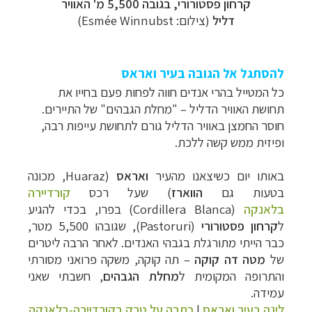
קרחון פסטורורי, בגובה 5,500 מ' האוויר
דליל
(צילום: Esmée Winnubst)
להסתגל אל הגובה בעיר ואראס
כל המטייל בהרי אנדים חווה לפחות פעם בחייו את
תחושת האוויר הדליל
–
"מחלת הגבהים" של התיירים.
חוסר החמצן באוויר הדליל גורם לתחושת עייפות רבה,
ופיזית ממש קשה ללכת.
באותו יום כשיצאנו מהעיר
ואראס
(
Huaraz, מכונה
בטעות גם
הווארז
) שעל רכס
קורדיירה
בלאנקה
(
Cordillera Blanca
)
בפרו, בכדי להגיע
ל
קרחון
פסטורורי
(
Pastoruri
), שגובהו 5,500 מטר,
כבר הייתי מתורגלת בגבהי האנדים. לאחר הרבה ליטרים
של
מטה דה קוקה
– תה קוקה,
משקה פרואני מסורתי
ו
התרופה המקומית ל
מחלת הגבהים
, חשבתי שאני
עמידה.
לינה בעיר ואראס
|
כתבה על טרק בקורדיירה-בלאנקה