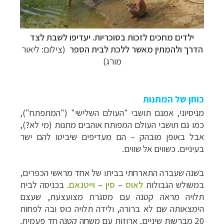
ילדים מחכים לזכות בסוכריות. יעדיפו לשבת לצד
הדרך ולהמתין מאשר ללכת לבית הספר
(צילום: ליאור
מורג)
כוחן של המתנות
מניסיוני, אמנם תושבי "העולם השלישי" ("המתפתח"),
כמו גם תושבי העולם המפותח אוהבים מתנות (מי לא?),
אבל באופן מובהק – הם מעדיפים שיביטו להם ישר
בעיניים. כשווים אל שווים.
בשנה שעברה התארחתי בביתו של אחד מראשי הכפרים,
במשולש הגבולות
לאוס
–
סין
–
וייטנאם
. בכניסה לבית
תלויה מראה קטנה עם מסגרת מצועצעת, שעצם
הימצאותה שם לא ברורה, ולידה תלויה כוס ובה לפחות
20 מברשות שיניים, ארוזות עם משחה קטנה חד פעמית.