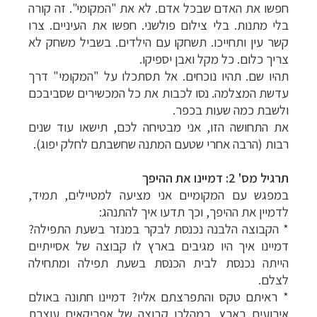
חפשו את האדם שבכל אדם. לא את "המקומי". זה קורה
בלי מתנות. בלי צילום פולשני. חפשו את העיניים. צרו
קשר עין ותחייכו. תשחקו עם הילדים. בשביל משחק לא
צריך כלום. כל מקל ואבן יספיקו.
תהיו שם. תהיו נוכחים. אל תסתכלו על "המקומי" דרך
עדשת המצלמה. נסו לכבות את כל המכשירים שסביבכם
ולשבת כמה שעות בכפר.
את התחושה הזו, אני מבטיחה לכם, תישאו עוד שנים
רבות (הרבה אחרי שטעם המתנה שחשבתם לחלק יפוג).
תרגיל מס' 2: דמיינו את ההיפך
במפגש עם המקומיים אני מציעה למטיילים, תמיד,
לדמיין את ההיפך, וכך תדעו איך להתנהג:
* הקבוצה הלבנה נכנסת לבקר במנזר בשעת התפילה?
דמיינו איך היו מגיבים בארץ לו קבוצה של אסייתיים
הייתה נכנסת לבית הכנסת בשעת תפילה ומתחילה
לצלם.
* ראיתם טקס והתפרצתם אליו? דמיינו חתונה באולם
אירועים בארץ, במהלכו קבוצה של אפריקאים עוצרת