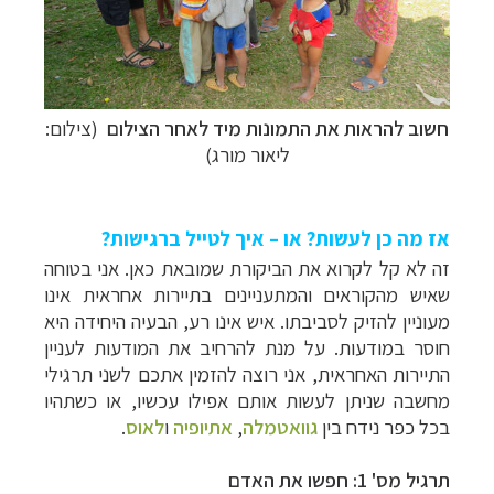
חשוב להראות את התמונות מיד לאחר הצילום
(צילום:
ליאור מורג)
–
מסלולים מוכנים ב-11 יעדים
לחצו לבחירת המסלול
המתאים לכם »
–
מעטפת לוגיסטית מלאה: מלונות, רכב ופעילויות
אז מה כן לעשות? או – איך לטייל ברגישות?
לחצו למידע נוסף »
–
זה לא קל לקרוא את הביקורת שמובאת כאן. אני בטוחה
מערכת ניווט חכמה וליווי לאורך כל הדרך
לחצו
שאיש מהקוראים והמתעניינים בתיירות אחראית אינו
להסבר על השירות »
מעוניין להזיק לסביבתו. איש אינו רע, הבעיה היחידה היא
חוסר במודעות. על מנת להרחיב את המודעות לעניין
התיירות האחראית, אני רוצה להזמין אתכם לשני תרגילי
מחשבה שניתן לעשות אותם אפילו עכשיו, או כשתהיו
בכל כפר נידח בין
גוואטמלה
,
אתיופיה
ו
לאוס
.
תרגיל מס' 1: חפשו את האדם