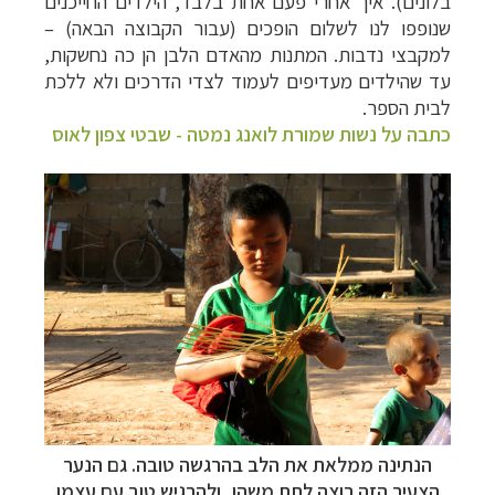
בלונים). איך אחרי פעם אחת בלבד, הילדים החייכנים
שנופפו לנו לשלום הופכים (עבור הקבוצה הבאה) –
למקבצי נדבות. המתנות מהאדם הלבן הן כה נחשקות,
עד שהילדים מעדיפים לעמוד לצדי הדרכים ולא ללכת
לבית הספר.
כתבה על נשות שמורת לואנג נמטה - שבטי צפון לאוס
הנתינה ממלאת את הלב בהרגשה טובה. גם הנער
הצעיר הזה רוצה לתת משהו, ולהרגיש טוב עם עצמו