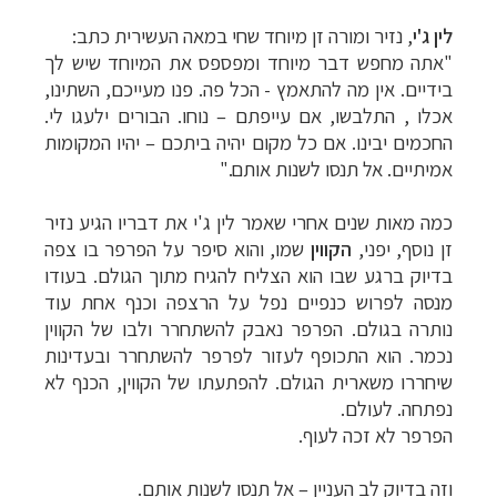
לין ג'י
, נזיר ומורה זן מיוחד שחי במאה העשירית כתב:
"אתה מחפש דבר מיוחד ומפספס את המיוחד שיש לך
בידיים. אין מה להתאמץ - הכל פה. פנו מעייכם, השתינו,
אכלו , התלבשו, אם עייפתם – נוחו. הבורים ילעגו לי.
החכמים יבינו. אם כל מקום יהיה ביתכם – יהיו המקומות
אמיתיים. אל תנסו לשנות אותם."
כמה מאות שנים אחרי שאמר לין ג'י את דבריו הגיע נזיר
זן נוסף, יפני,
הקווין
שמו, והוא סיפר על הפרפר בו צפה
בדיוק ברגע שבו הוא הצליח להגיח מתוך הגולם. בעודו
מנסה לפרוש כנפיים נפל על הרצפה וכנף אחת עוד
נותרה בגולם. הפרפר נאבק להשתחרר ולבו של הקווין
נכמר. הוא התכופף לעזור לפרפר להשתחרר ובעדינות
שיחררו משארית הגולם. להפתעתו של הקווין, הכנף לא
נפתחה. לעולם.
הפרפר לא זכה לעוף.
וזה בדיוק לב העניין – אל תנסו לשנות אותם.