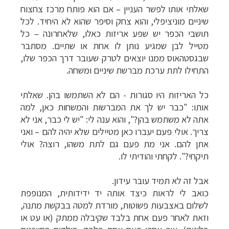
שאלתי אותו לפשר העניין – אם הוא פותח מרכז צחצוח
שיניים מוניציפלי, והוא צחק וסיפר שהוא לא היחיד. לכל
תושבי הכפר יש שפע אריזות כאלו, שלאחרונה – כל
מטייל לבן שמגיע נותן לו אחת או שתיים. מסתבר
שבגסטהאוס ממנו יוצאים לטרק שעובר דרך הכפר שלו,
התחילו לתת ערכת מברשת שיניים ומשחה.
כל האריזות היו סגורות - הם לא השתמשו בהן. שאלתי
אותו: "כבר יש לך את המברשות והמשחות כאן, למה
אתה לא משתמש בהן?", והוא ענה לי: "יש לי כבר, אני לא
צריך. אולי פעם יעברו כאן מטיילים שלא יהיה להם – ואני
אתן להם. אני מת פעם גם לתת משהו, רוצה? אולי
תיקחי?". לקחתי והודיתי לו.
אבל זה לא תמיד עובר עידון.
כואב לי לראות כיצד אותה יד ידידותית, המנופפת
לשלום באצבעות פשוטות, מורדת למטה בבקשת מתנה,
וזאת לאחר פעם אחת בלבד שקיבלה ממתק (או עט או