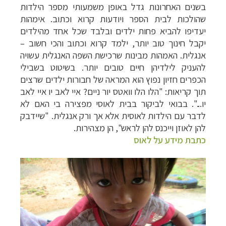
בשנים האחרונות גדל באופן משמעותי מספר הילדות
שהולכות לבית הספר ויודעות קרוא וכתוב. אימהות
יעדיפו להביא פחות ילדים ובלבד שכל אחד מהילדים
יקבל חינוך טוב יותר, ילמד קרוא וכתוב והכי חשוב –
אנגלית. האמהות מבינות שרכישת השפה האנגלית עשויה
להעניק לילדיהן חיים טובים יותר. בשיטוט בשבילי
הכפרים חזיון נפוץ הוא המראה של חבורות ילדים שרצים
תוך קריאות: "הלו הלו וואטס יור ניים? איי לאב יו איי לאב
יו...". בבואי לביקור בבית לאוסי מפצירה בי האם לא
לדבר עם הילדות לאוסית אלא אך ורק אנגלית. "שיידבק
להן לאוזן וייכנס להן לראש", הן מצהירות.
כתבת מידע על לאוס