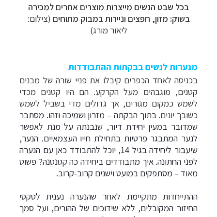
בכל שבט הנשים מייצרות מוצרים אחרים למכירה
בשוק: מזון, חפצים וניירות במבוק מתוחים
(צילום:
ליאור מורג)
מנערות לנשים בבקתות ההתבודדות
בכניסה לאחד הכפרים קיבלו את פניי שורה של מבנים
קטנים, מוגבהים מעל הקרקע. הם היו קטנים מכדי
לשמש כמקום מגורים, אך גדולים מדי בשביל לשמש
כשובך יונים.
בתוך הבקתה
–
מזרון ושמיכה וזהו. מסתבר
שמדובר במעין יחידת דיור, שנבנתה על מנת לאפשר
לנער המתבגר פרטיות בתחילת חייו העצמאיים. הנער,
שיעבור ליחידה בגיל 14, יוכל להתבודד כאן עם הנערה
לפני החתונה. איך מתבודדים ביחידה כה קטנטנה? פשוט
מאוד
–
מסתפקים במועט וישנים קרוב-קרוב.
ההתייחדות מתקיימת לאחר שהנערה נענית לטקסי
החיזור המקובלים, ללא שידוכים של ההורים, ועל סמך