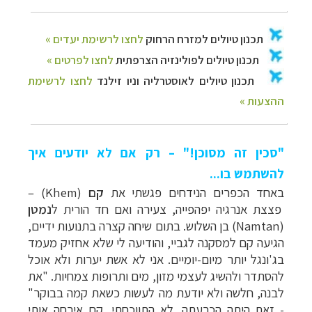
"סכין זה מסוכן!" – רק אם לא יודעים איך
להשתמש בו...
באחד הכפרים הנידחים פגשתי את
קם
(
Khem
)
–
פצצת אנרגיה יפהפייה, צעירה ואם חד הורית ל
נמטן
(
Namtan
) בן השלוש. בתום שיחה קצרה בתנועות ידיים,
הגיעה קם למסקנה לגביי, והודיעה לי שלא אחזיק מעמד
בג'ונגל יותר מיום-יומיים. אני לא אשת יערות ולא אוכל
להסתדר ולהשיג לעצמי מזון, מים ותרופות צמחיות. "את
לבנה, חלשה ולא יודעת מה לעשות כשאת קמה בבוקר"
- זאת היתה הכרעתה. לא התווכחתי, קם אירחה אותי