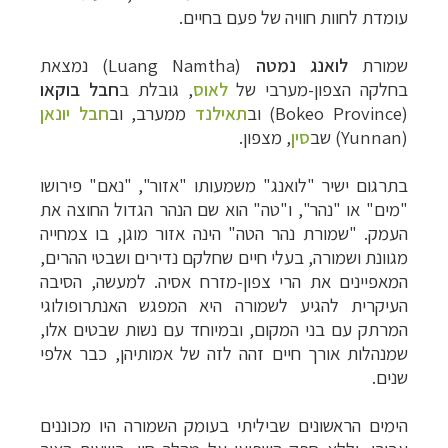
עומדת לחוות חוויה של פעם בחיים.
שמורת
לואנג נמטה
(
Luang Namtha
) נמצאת
בחלקה הצפון-מערבי של
לאוס
, גובלת ב
חבל בוקאו
(
Bokeo Province
) וב
תאילנד
ממערב, וב
חבל
יונאן
(
Yunnan
) שב
סין
, מצפון.
בתרגום ישיר "לואנג" משמעותו "אזור", "נאם" פירושו
"מים" או "נהר", ו"טה" הוא שם הנהר הגדול החוצה את
העמק. "שמורת נהר הטה" הינה אזור מוגן, בו צמחייה
מגוונת ושמורה, בעלי חיים שחלקם נדירים ושבטי ההרים,
המאפיינים את הרי צפון-מזרח אסיה. למעשה, הסיבה
העיקרית להגיע לשמורה היא המפגש האנתרופולוגי
המרתק עם בני המקום, ובמיוחד עם נשות שבטים אלו,
שמנהלות אורך חיים זהה לזה של אמותיהן, כבר אלפי
שנים.
הימים הראשונים שביליתי בעומק השמורה היו מכוננים