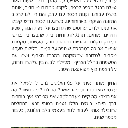
עבורי, וללא ספק השפיעו על מהלך חיי. בשעות האור
טיילנו ברגל מכפר לכפר, ליקטנו צמחים מיוחדים, אותם
בישלו עבורנו זקנות הכפר עם ערב, והם היו לנו לרכיב
התזונה העיקרי בארוחותינו. כשהגענו לכפר חדש קיבלו
את פנינו ילדים ערומים שהתרוצצו על שפת הנהר, שפע
חזירים, אווזים, תרנגולות וחיות בית שרבצו בין צריפי
במבוק וזקנות יפהפיות חשופות חזה, מעשנות מקטרת
אופיום ארוכה במרפסת שצופה על המים. בלילות סעדנו
מסביב למדורה שממוקמת במרכז הצריף וישנו עם
המשפחה בחלל הצריף - מטיילת לבנה בין שלושה דורות,
על רצפת בוץ מטואטאת היטב.
החיוך אותו ראיתי על פני האנשים גרם לי לשאול את
עצמי שאלות רבות: מהו אושר? מה נכון? מה חשוב? מה
אני רוצה? מה קיים מעבר למה שאני מכירה? איך בוחרים
דרך חיים? בימים הללו נטמנו במוחי זרעי ההחלטה
שהובילה אותי לעבור לגור בעצמי בלב הג'ונגל, כעבור
מספר שנים.
תכנון
טיולים למזרח הרחוק
לחצו לרשימת יעדים »
תכנון
טיולים לפולינזיה הצרפתית
לחצו לפרטים »