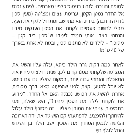
למופת וחונכתי לנהוג בנימוס כלפיי מארחים. לפתע נכנס
אל החדר נמטן הקטן, ערימת עצים ומצ'טה (מעין סכין
גדולה ורחבה) בידיו. הוא מתיישב ומתחיל לגלף את העץ.
מבלי לחשוב פעמיים לקחתי את הסכין הענקית מידיו
והנחתי בצד. אותי תמיד לימדו ש"סכין ביד קטן –
מסוכן"
–
לילדים לא נותנים סכין, ובטח לא אחת באורך
של 40 ס"מ!
לאחר כמה דקות גרר הילד כיסא, עלה עליו והשיג את
המצ'טה שלקחתי ממנו קודם לכן. שנית חילצתי מידיו את
המאכלת והנחתי גבוה יותר, במקום שאליו גם עם כיסא
לא יוכל להגיע. קצת לפני שהפעוט מצא דרך מקורית
אחרת להשיג את רכושו, נכנסה האם אל החדר. "מדוע
את לוקחת לילד את הסכין מהיד?", היא שאלה, ואני
בתמימות עניתי את המובן מאליו
–
זה מסוכן! הילד עלול
להיחתך ולהיפצע. להפתעתי קם הושיטה את ידה הארוכה
והגישה לנמטן המחויך את הסכין. ישב הילד בן השלוש
והחל לגלף חץ.