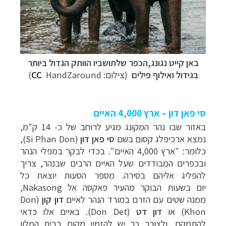
באן קייט נגונג,הכפר שלתושביו הוותק הגדול ביותר
בגידול ואילוף פילים
(צילום:
HandZaround)
CC
סי פאן דון – ארץ 4,000 האיים
באזור שבו נהר המקונג מגיע לרוחב של כ- 14 ק"מ,
נמצא ארכיפלג קסום בשם
סי פאן דון
(Si Phan Don),
כלומר: "ארץ 4,000 האיים"
. בכדי לבקר במפלי הנהר
ובכפרים המבודדים שעל האיים הרבים שבנהר, צריך
להפליג אליהם בסירה. מספר הסעות יוצאת
כל
יום
בשעות הבוקר מהעיר
פאקסה אל
Nakasong,
ממנה
שטים עם הזרם במורד הנהר לאיים
דון קון
(Don
Khon) או
דון דט
(Don Det).
באיים אלו כדאי
להתמקם, ולצורך כך יש להזמין מקום בבית המלון