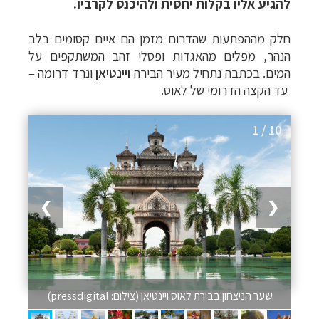
להגיע אליו בקלות יחסית ולהיכנס לקרביו.
חלק מה
הפתעות שה
דרום מזמן הם איים קסומים בלב
הנהר, מפלים מהאגדות ופסלי זהב המשתקפים על
המים. בכתבה נתחיל מעיר הבירה
ויינטיאן
ונרד דרומה
–
עד הקצה הדרומי של לאוס.
1 / 10
❯
❮
שער הניצחון בבירת לאוס ויינטיאן (צילום: pressdigital)