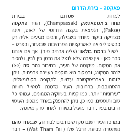
פאקסה
–
בירת הדרום
למרות שמדובר בבירת
מחוז
צ'אמפאסאק
(
Champassak
)
, העיר
פאקסה
(Pakse),
הנמצאת בקצה הדרומי של לאוס,
אינה
מצדיקה ביקור מיוחד בשבילה, ורבים מגיעים אליה רק
כבסיס ליציאה לאטרקציות המרהיבות שבאזור, ובפרט –
לטיול ב
רמת בולאוון
(עליה ארחיב מיד). אך אם אנחנו
כבר כאן - אין סיבה שלא לנצל את הזמן בין לבין, ולהכיר
את המקום. מיקומה של העיר, בחיבור
נהר סה
(Se)
לנהר המקונג, ובמקור היא הוקמה כעיירה צרפתית. ניתן
לזהות בארכיטקטורה עדויות לתקופה הקולוניאלית.
ההסתובבות ברחובות העיר מזמנת למטייל חוויות
"עירוניות" יותר, כמו קניות בשווקיה המגוונים, עמוסי כל
טוב ותוססים. כמו כן, ניתן להתפנק באחד ממכוני העיסוי
הרבים בעיר, דבר מועיל במיוחד לאחר טרק מאומץ.
במרכז העיר ישנם מקדשים רבים לבודהה, שבאחד מהם
נשתמרה טביעת הרגל שלו ( Wat Tham Fai) – דבר