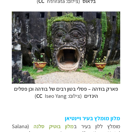
בלאוס
(צילום:
ntrirata)
CC
פארק בודהה
–
פסלי בטון רבים של בודהה וכן פסלים
הינדים
(צילום:
Iseo Yang)
CC
מלון מומלץ בעיר ויינטיאן
מומלץ ללון בעיר ב
מלון בוטיק סלנה
(
Salana