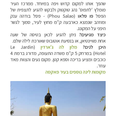
שהפך אותו למקום קדוש ויפה במיוחד. ממרכז העיר
מומלץ 'לתפוס' נהג טוקטוק ולבקש להגיע לתצפית של
הפסל
פו סלאו
(Phou Salao) - פסל בודהה ענק
ומוזהב שנמצא כארבעה ק"מ מחוץ לעיר, סמוך לגשר
היפני על המקונג.
כיצד מגיעים?
ניתן להגיע לכאן בטיסה של שעה
אחת
מוויינטיאן,
או בנסיעת אוטובוס שאורכת לילה שלם.
היכן לנים?
מלון לה ג'ארדין
(
Le Jardin
Hotel
)
במרחק 5 ק"מ משדה התעופה,
מדורג ברמת 4
כוכבים ומציע בריכה וספא קטן. מקום נעים והצוות מאד
עוזר.
מקומות לינה נוספים בעיר פאקסה