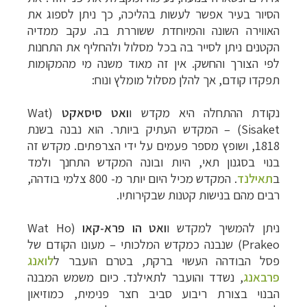
הסיור בעיר אפשר לעשות בהליכה, כך ניתן לספוג את
האווירה השונה והמיוחדת ששוררת בה. עקב ממדיה
הקטנים ניתן לסייר בה בכל מסלול ולהחליף את התחנות
לפי הצורך והחשק. אין זה מאוד משנה מי מהמקומות
תפקדו קודם, אך להלן מסלול מומלץ ונוח:
נקודת ההתחלה היא מקדש ו
ואט סיסאקט
(Wat
Sisaket)
–
המקדש העתיק ביותר. הוא נבנה בשנת
1818, ושופץ מספר פעמים על ידי הצרפתים. מקדש זה
בנוי בסגנון תאי, היות ובונה המקדש התחנך ולמד
ב
תאילנד
. המקדש מכיל היום יותר מ- 800 צלמי בודהה,
רבים מהם בנישות קטנות שבקירותיו.
ניתן להמשיך למקדש ו
ואט הו פרא-קאו
(Wat Ho
Prakeo) שנבנה כמקדש המלכותי
–
מעונו הקודם של
פסל הבודהה העשוי ברקת, בטרם הועבר ל
לואנג
פרבאנג
, נשדד והועבר לתאילנד. כיום משמש המבנה
הבנוי בצורת ריבוע סביב חצר פנימית, כמוזיאון