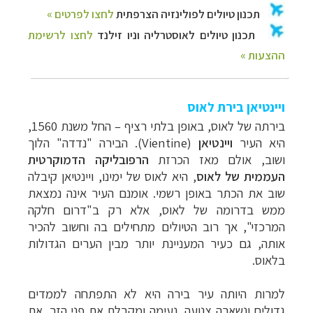
ויינטיאן בירת לאוס
בירתה של לאוס,
באופן בלתי רציף
–
החל משנת 1560,
היא העיר
ויינטיאן
(
Vientine
). הבירה "נדדה" הלוך
ושוב, אולם מאז הכרזת
הרפובליקה הדמוקרטית
העממית של לאוס
, היא לאוס של ימינו, ויינטיאן קיבלה
שוב את הכתר באופן רשמי. אומנם העיר אינה נמצאת
ממש בדרומה של לאוס, אלא רק ב"דרום חלקה
המרכזי", אך רוב הטיולים מתחילים בה וחשוב להכיר
אותה, גם כעיר המעניינת יותר מבין הערים הגדולות
בלאוס.
למרות היותה עיר בירה היא לא התפתחה לממדים
גדולים ונשארה צנועה, נעימה ומקבלת את פני הזר. את