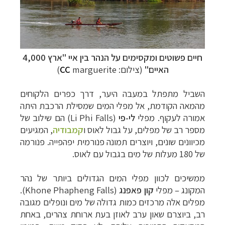
חיים פשוטים ומקסימים על הנהר בין איי "ארץ 4,000
האיים"
(צילום:
marguerite)
CC
השביל מתפתל במעבה היער, דרך כפרים הלקוחים
מהמאה הקודמת, אל מפלי המים שמסילת הרכבת היתה
אמורה לעקוף. מפלי
לי-פי
(
Li Phi Falls
) הם שילוב של
מספר רב של מפלים, על גבול לאוס ו
קמבודיה
,
המגיעים
מכיוונים שונים, ויוצרים תמונה פנורמית יפהפייה. פנורמה
של 180 מעלות של מים בגבול
עם לאוס.
ממשיכים לכוון מפלי המים הגדולים ביותר של נהר
המקונג
–
מפלי
קון פאפנג
(
Khone Phapheng Falls
).
מפלים
אלה
מרכזים כמות גדולה של
מים ונופלים מגובה
רב, ביוצרם שאון ערב לאוזן בעת ארוחת צהרים, באחת