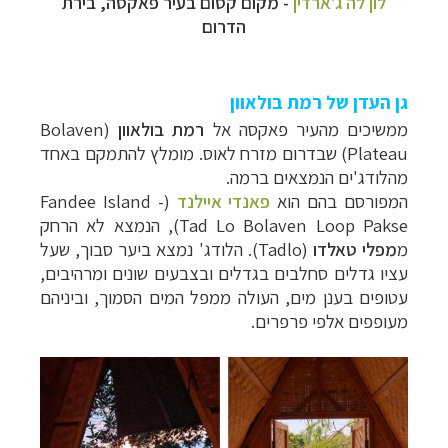
לון לה ג'ארדין
- מקום קסום בעיר פאקסה, בירת
הדרום
גן העדן של רמת בולאוון
ממשיכים מהעיר פאקסה א
ל
רמת בולאוון
(
Bolaven
Plateau
) שבדרום מזרח לאוס. מומלץ להתמקם באחד
מהלודג'ים הנמצאים ברמה.
המפורסם בהם הוא
פאנדי איילנד
(
Fandee Island -
Tad Lo Bolaven Loop Pakse
), הנמצא לא הרחק
מ
מפלי טאלדו
(Tadlo)
.
הלודג' נמצא ביער סבוך, שעל
עציו גדלים סחלבים בגדלים ובצבעים שונים ומרהיבים,
עטופים בענן מים, העולה ממפל המים הסמוך, וביניהם
מעופפים אלפי פרפרים.