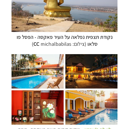
נקודת תצפית נפלאה על העיר
פאקסה
-
הפסל
פו
סלאו
(צילום:
michalbabilas
CC
)