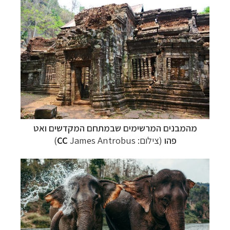
מהמבנים המרשימים שב
מתחם המקדשים
ו
אט
פהו
(צילום:
James Antrobus
CC
)