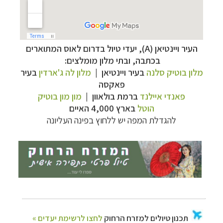
העיר
ויינטיאן (A),
יעדי טיול בדרום לאוס המתוארים
בכתבה, ובתי
מלון מומלצים:
תכנון
טיולים למזרח הרחוק
לחצו לרשימת יעדים »
מלון בוטיק סלנה
בעיר ויינטיאן |
מלון לה ג'ארדין
בעיר
תכנון
טיולים לפולינזיה הצרפתית
לחצו לפרטים »
פאקסה
פאנדי איילנד
ברמת בולאוון
|
מון מון בוטיק
תכנון
טיולים לאוסטרליה וניו זילנד
לחצו לרשימת
הוטל
בארץ 4,000 האיים
ההצעות »
להגדלת המפה יש ללחוץ בפינה העליונה