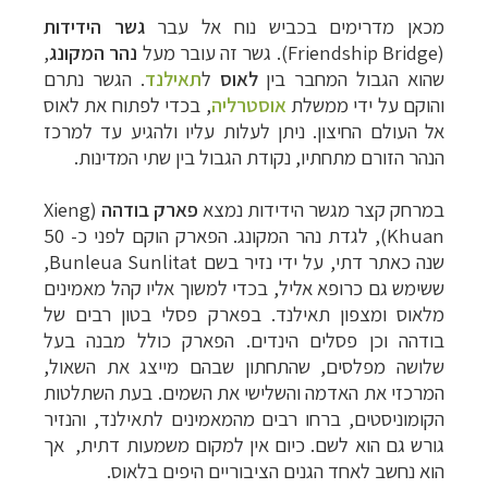
מכאן מדרימים בכביש נוח אל עבר
גשר הידידות
(Friendship Bridge). גשר זה עובר מעל
נהר המקונג
,
שהוא הגבול המחבר בין
לאוס
ל
תאילנד
. הגשר נתרם
והוקם על ידי ממש
לת
אוסטרליה
, ב
כדי לפתוח את לאוס
אל העולם החיצון. ניתן לעלות עליו ולהגיע עד למרכז
הנהר הזורם מתחתיו, נקודת הגבול בין שתי המדינות.
במרחק קצר מגשר הידידות נמצא
פארק בודהה
(Xieng
Khuan), לגדת נהר המקונג. הפארק הוקם לפני כ- 50
שנה כאתר דתי, על ידי נזיר בשם Bunleua Sunlitat,
ששימש גם כרופא אליל, בכדי למשוך אליו קהל מאמינים
מלאוס ומצפון תאילנד. בפארק פסלי בטון רבים של
בודהה וכן פסלים הינדים. הפארק כולל מבנה בעל
שלושה מפלסים, שהתחתון שבהם מייצג את השאול,
המרכזי את האדמה והשלישי את השמים. בעת השתלטות
הקומוניסטים, ברחו רבים מהמאמינים לתאילנד, והנזיר
גורש גם הוא לשם. כיום אין למקום משמעות דתית, אך
הוא נחשב לאחד הגנים הציבוריים היפים בלאוס.