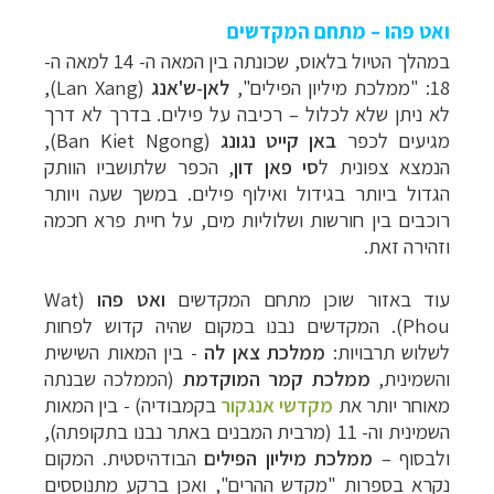
ואט פהו – מתחם המקדשים
במהלך הטיול בלאוס, שכונתה בין המאה ה- 14 למאה ה-
18: "ממלכת מיליון הפילים",
לאן-ש'אנג
(Lan Xang)
,
לא ניתן שלא לכלול
–
רכיבה על פילים. בדרך לא דרך
מגיעים לכפר
באן קייט נגונג
(
Ban Kiet Ngong
),
הנמצא צפונית ל
סי פאן דון
, הכפר שלתושביו הוותק
הגדול ביותר בגידול ואילוף פילים. במשך שעה ויותר
רוכבים בין חורשות ושלוליות מים, על חיית פרא חכמה
וזהירה זאת.
עוד באזור שוכן מתחם המקדשים
ואט פהו
(
Wat
Phou
). המקדשים נבנו במקום שהיה קדוש לפחות
לשלוש תרבויות:
ממלכת
צאן לה
- בין המאות השישית
והשמינית,
ממלכת
קמר
המוקדמת
(הממלכה שבנתה
מאוחר יותר את
מקדשי אנגקור
בקמבודיה) - בין המאות
השמינית וה- 11 (מרבית המבנים באתר נבנו בתקופתה),
ולבסוף
–
ממלכת מיליון הפילים
הבודהיסטית
. המקום
נקרא בספרות
"מקדש ההרים"
,
ואכן ברקע מתנוססים