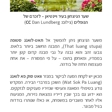
שער הניצחון בעיר ויינטיאן – לזכרם של
הנופלים
(צילום:
Dan Lundberg)
CC
משער הניצחון ניתן להמשיך אל
תאט-לואנג סטופה
(That luang stupa), המבנה החשוב ביותר בלאוס.
צבעו זהב והוא נבנה על גבי מבנה קדום קטן יותר
בממדיו, ומאחסן בתוכו
–
על פי המסורת
–
את אחת
מעצמות החזה של בודהה.
מכאן יש לקחת הסעה לביקור במנזר
וואט סוק פא לואנג
(Wat Sok Pa Luang) השוכן בפרברי הבירה. המקדש
נודע בטיפולי הסאונה והעיסוי שנזיריו מעניקים לנזקקים.
הוא ידוע גם בכך שבין דייריו נמצאות נזירות, המגיעות
אליו לאחר משברים במשפחה, או כאלו שנותרו בודדות
בגיל מבוגר.