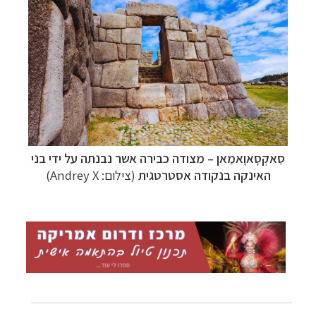
קרוזים והפלגות נופש
לחצו לרשימת היעדים »
סַאקְסָאוָאמַאן – מצודה כבירה אשר נבנתה על ידי בני
האינקה בנקודה אסטרטגית
(צילום: Andrey X)