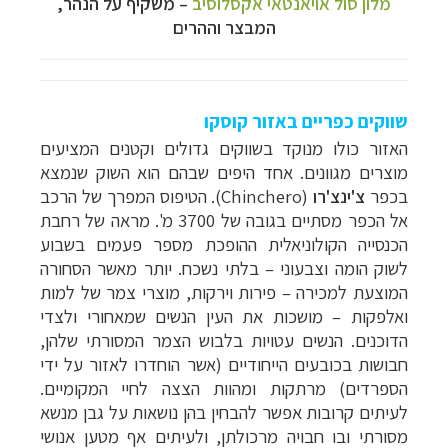
מלון סול אויאנטאי אקסלוסיב
– משקיף על הנהר,
המבצר וההרים
שווקים כפריים באזור קוסקו
האזור כולו מנוקד בשווקים גדולים וקטנים המציעים
מוצרים מגוונים. אחד היפים שבהם הוא השוק שנמצא
בכפר
צ'ינצ'רו
(
Chinchero
). הטיפוס המפרך של הרכב
אל הכפר מסתיים בגובה של 3700 מ'. מראה של רחבת
הכנסייה הקולוניאלית ההופכת מספר פעמים בשבוע
לשוק הומה וצבעוני
–
בלתי נשכח. יותר מאשר הסחורה
המוצעת למכירה
–
פירות וירקות, מוצרי צמר של למות
ואלפקות
–
מושכות את העין הנשים שמאחורי ולצדי
הדוכנים.
הנשים עטויות בלבוש הצמר המסורתי שלהן,
חבושות בכובעים הייחודיים (אשר הוחדרו לאזור על ידי
הספרדים) מרתקות ומהוות הצצה לחיי המקומיים.
לעיתים קרובות אפשר להבחין בהן נושאות על גבן מנשא
מסורתי ובו חבויה מרכולתן, ולעיתים אף מטען אנושי