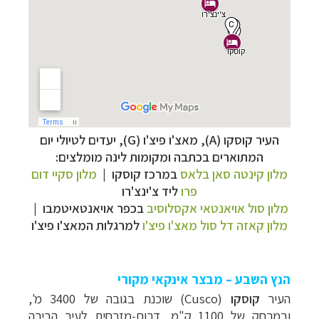
העיר קוסקו (A),
מאצ'ו פיצ'ו (G),
יע
דים לטיולי יום
המתוארים בכתבה ומקומות לינה מומלצים:
מלון קינטה סאן בלאס
במרכז קוסקו
|
מלון סקיי דום
פרו
ליד
צ'ינצ'רו
מלון סול אויאנטאי אקסלוסיב
בכפר
אויאנטאיטמבו |
מלון קאזה דל סול מאצ'ו פיצ'ו
למרגלות המאצ'ו פיצ'ו
הנץ השבע – מבצר אינקאי מקורי
העיר
קוסקו
(
Cusco
) שוכנת בגובה של 3400 מ',
ובמרחק של 1100 ק"מ, דרום-מזרחית לעיר הבירה