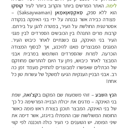
לימה
.
האתר המרשים ביותר והקרוב ביותר לעיר
קוסקו
הוא ללא ספק,
סַאקְסָאוָאמַאן
(
Saksaywaman
)
–
מצודה כבירה אשר נבנתה על ידי בני האינקה בנקודה
אסטרטגית החולשת על העיר, במטרה להגן על בירתם.
קרבות מרים התנהלו בין הכובשים הספרדים לבין מגני
העיר בני האינקה, גם כשנתיים לאחר כיבוש העיר.
המגנים המבוצרים מאנו להיכנע, אך לבסוף המצודה
הוכרעה. למרות שהספרדים השתמשו במרבית אבני
המבצר לאחר כיבושו, ניתן עד היום להתרשם מחוזקם
של הכתלים שאפשרו למבוצרים להחזיק מעמד זמן כה
רב. אבני הבניין הענקיות הגיעו למשקל של עשרות טון כל
אחת!
הנץ השבע
–
זוהי משמעות שם המקום ב
קצ'ואה
, שפת
בני האינקה
–
מדגים את יכולת הבנייה המרשימה כל כך
של בני האינקה. המבצר תוכנן בצורת ראש פומה
כאשר
החומות המשולשות שבו התפתלו בזיגזג, אשר דימה את
שיני הפומה.
יש הטוענים כי העיר כולה תוכננה לפי קווי