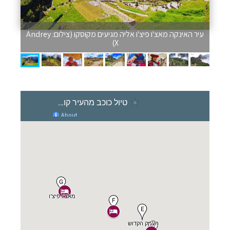
עיר האינקה מאצ'ו פיצ'ו אליה מגיעים מקוסקו (צילום: Andrey
X)