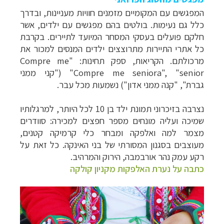
המפגשים עם המקומיים מזמנים חוויות מעניינות, ובדרך
כלל גם נעימות. בולטים בהם מפגשים עם ילדים, אשר
חלקם פועלים בעסקי המסחר המיועד לתיירים. בקרבת
כל אתרי התיירות מתרוצצים ילדים המנסים למכור את
מרכולתם. הקריאות, ספק תחינות: "
Compre me
senior
" ,"
Compre me seniora
" ("קני ממני
גברת",
"קנה ממני אדון"
) נשמעות מכל עבר.
נצרבה בזיכרוני תמונת ילד בן 10 לכל היותר,
למרגלותיו
שמיכה ועליה מונחים מספר חפצים למכירה: סוודרים
מצמר למה ואלפקה ומבחר כלי קרמיקה קטנים,
מעוצבים בסגנון המסורתי של בני האינקה. כל זאת על
רקע עמק נהר אורבמבה, הירוק והמרהיב.
כתבה על נערת האלפקות מקניון קולקה