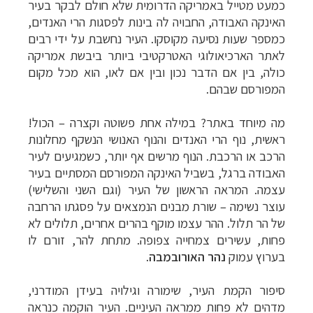
כמעט מטייל באמריקה הדרומית שלא חולם לבקר בעיר
האינקה האבודה, החבויה לה בינות לפסגות הרי האנדים,
כמספר
שעות נסיעה מקוסקו. העיר נחשבת על ידי רבים
לאתר הארכיאולוגי האטרקטיבי ביותר ביבשת אמריקה
כולה, בין אם הדבר נכון ובין אם לאו, הוא מכל מקום
המפורסם שבהם.
מה מיוחד באתר? במילה אחת פשוטה וקצרה
–
הכול!
ראשית, נוף הרי האנדים והנוף האנושי הנשקף מחלונות
הרכב או הרכבת. הנוף מרשים אף יותר, כשמגיעים לעיר
תכנון
טיולים לדרום ומרכז אמריקה
לחצו לרשימת
האבודה ברגל, בשביל האינקה המפורסם המסתיים בעיר
היעדים »
עצמה. המראה הראשון של העיר (וגם השני והשלישי)
תכנון
טיולים לצפון אמריקה
לחצו לרשימת היעדים »
עוצר נשימה
–
שורת מבנים הנמצאים על פסגתו הרחבה
קרוזים והפלגות נופש
לחצו לרשימת היעדים »
של הר תלול. ההר עצמו מוקף בהרים אחרים, תלולים לא
פחות, עשירים צמחייה צפופה. מתחת להר, זורם לו
בערוץ עמוק
נהר האורובמבה
.
סיפור הקמת העיר, שימורה וגילויה בעידן המודרני,
מדהים לא פחות ממראה העיניים. העיר הוקמה כנראה