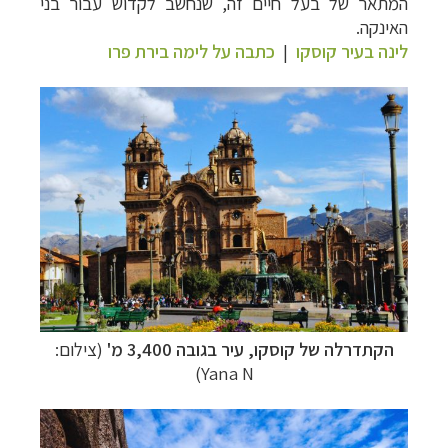
המתאר של בעל חיים זה, שנחשב לקדוש עבור בני
האינקה.
לינה בעיר קוסקו
|
כתבה על לימה בירת פרו
הקתדרלה של קוסקו, עיר בגובה 3,400 מ'
(צילום:
Yana N)
תכנון
טיולים לדרום ומרכז אמריקה
לחצו לרשימת
היעדים »
תכנון
טיולים לצפון אמריקה
לחצו לרשימת היעדים »