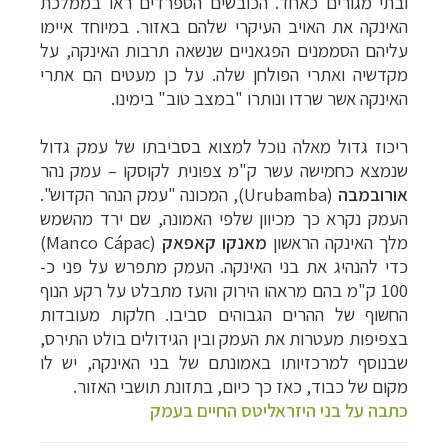
ובתי מגורים כאחד. הכובשים הספרדים ראו בממלכת
האינקה את האויב העיקרי שלהם באזור. במיוחד איימו
עליהם הסממנים הפגאניים שנשאה תרבות האינקה, על
מקדשיה ואתרי הפולחן שלה. על כן מעטים הם אתרי
האינקה אשר שרדו ונותרו "במצב טוב" בימינו.
ריכוז גדול מאלה נוכל למצוא בסביבתו של עמק גדול
שנמצא כחמישה עשר ק"מ צפונית לקוסקו
–
עמק נהר
אורובמבה
(
Urubamba
), המכונה "עמק הנהר הקדוש".
העמק נקרא כך מכיוון שלפי האמונה, שם ירד מהשמש
מלך האינקה הראשון
מאנקו קאפאק
(
Manco Cápac
)
כדי להנהיג את בני האינקה.
העמק מתפרש על פני כ-
100 ק"מ בהם מראהו הירוק והעז מתבלט על רקע הנוף
החשוף של ההרים הגבוהים סביבו. חלקות מעובדות
בצפיפות מעטרות את העמק ובין הגידולים בולט התירס,
שבנוסף למרכזיותו באמונתם של בני האינקה, יש לו
מקום של כבוד, כאז כך כיום, בתזונת תושבי האזור.
כתבה על בני היזראליטס החיים בעמק