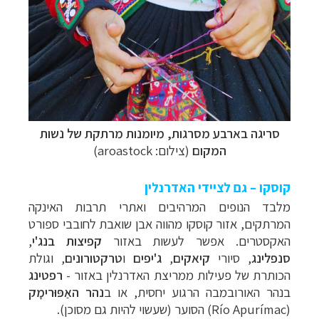
סריגה בארבע מסרגות, מיומנות מרתקת של נשות
המקום
(צילום: aroastock)
קוסקו – גם לציידי האדרנלין
מלבד הנופים המרהיבים ואתרי תרבות האינקה
המרתקים, אזור קוסקו מהווה אבן שואבת לחובבי ספורט
האקסטרים. אפשר לעשות באזור
קפיצות בנג'י
,
סנפלינג
, סיורי
קיאקים
,
ג'יפים
ו
טרקטורונים
, וגולת
הכותרת של פעילות ממריצת האדרנלין באזור -
רפטינג
בנהר האורובמבה הרגוע יחסית, או ב
נהר האַפּוּרימָק
(
Río Apurímac
) הסוער (שעשוי להיות גם מסוכן)
.