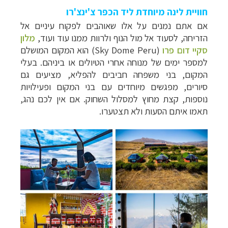
חוויית לינה מיוחדת ליד הכפר צ'ינצ'רו
אם אתם נמנים על אלו שאוהבים לפקוח עיניים אל
הזריחה, לסעוד אל מול הנוף ולרוות ממנו עוד ועוד,
מלון
סקיי דום פרו
(Sky Dome Peru) הוא המקום המושלם
למספר ימים של מנוחה אחרי הטיולים או ביניהם. בעלי
המקום, בני משפחה חביבים להפליא, מציעים גם
סיורים, מפגשים מיוחדים עם בני המקום ופעילויות
נוספות, קצת מחוץ למסלול השחוק. אם אין לכם נהג,
תאמו איתם הסעות ולא תצטערו.