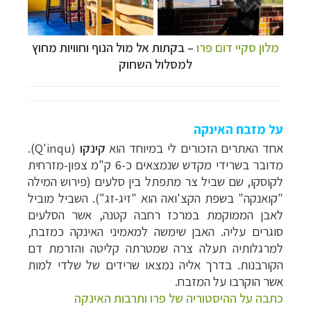
מלון סקיי דום פרו
–
בקתות אל מול הנוף וחוויות מחוץ
למסלול השחוק
על מזבח האינקה
אחד האתרים הזכורים לי במיוחד הוא
קינקו
(
Q'inqu
).
מדובר בשרידי מקדש שנמצאים כ-6 ק"מ צפון-מזרחית
לקוסקו, שם שביל צר מתפתל בין סלעים (פירוש המילה
"קואנקה" בשפת הקצ'ואה הוא "זיג-זג"). השביל מוביל
לאבן הממוקמת במרכז רחבה קטנה, אשר הסלעים
סוגרים עליה. האבן שימשה למאמיני האינקה כמזבח,
למרגלותיה תעלה צרה שמטרתה קליטה והזרמת דם
הקורבנות. בדרך אליה נמצאו שרידים של שלדי למות
אשר הוקרבו על המזבח.
כתבה על ההיסטוריה של פרו ותרבות האינקה