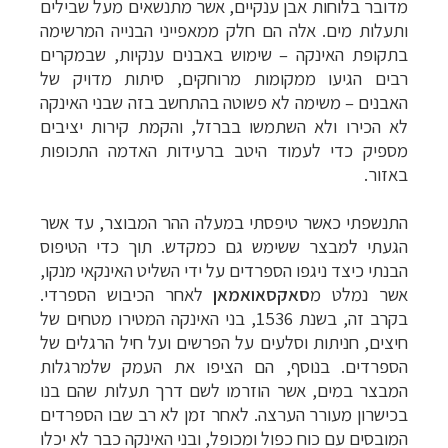
מדובר בלוחות אבן ענקיים, אשר מתנשאים מעל שבילים
ותעלות מים. אלה הם חלק ממאפייני הבנייה המרשימה
בתקופת האינקה – שימוש באבנים ענקיות, שבמקרים
רבים הגיעו ממקומות מרוחקים, סיתות מדויק של
האבנים – משימה לא פשוטה בהתחשב בזה שבני האינקה
לא הכירו ולא השתמשו בברזל,
והקמת קירות יציבים
מספיק כדי לעמוד היטב ברעידות האדמה התכופות
באזור.
התנשפתי כאשר טיפסתי במעלה ההר המבוצר, עד אשר
הגעתי למבצר ששימש גם כמקדש. תוך כדי הטיפוס
הבנתי כיצד ניגפו הספרדים על ידי השליט האינקאי מנקו,
אשר נמלט מ
סאקסאואמאן
לאחר הכיבוש הספרדי.
בקרב זה, בשנת 1536, בני האינקה המטירו מטחים של
חיצים, חניתות וסלעים על הפרשים ועל חיל הרגלים של
הספרדים. בנוסף, הם הציפו את העמק שלמרגלות
המבצר במים, אשר הוזרמו לשם דרך תעלות שהם בנו
בכישרון מעורר הערצה. לאחר זמן לא רב שבו הספרדים
המובסים עם כוח כפול ומכופל, ובני האינקה כבר לא יכלו