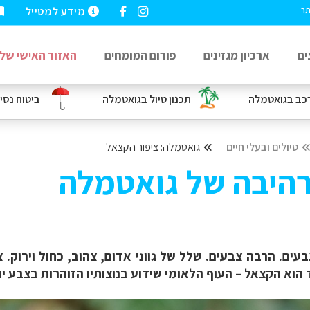
מידע למטייל
תר
ים
ארכיון מגזינים
פורום המומחים
האזור האישי שלי
רכב
בגואטמלה
תכנון טיול בגואטמלה
ביטוח נסי
טיולים ובעלי חיים
גואטמלה: ציפור הקצאל
היבה של גואטמלה
ם. הרבה צבעים. שלל של גווני אדום, צהוב, כחול וירוק. צב
 הוא הקצאל – העוף הלאומי שידוע בנוצותיו הזוהרות בצבע יר