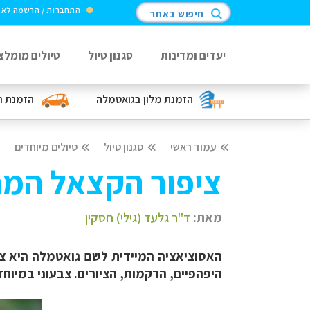
התחברות / הרשמה לא
חיפוש באתר
יעדים ומדינות
סגנון טיול
טיולים מומלצ
הזמנת מלון
בגואטמלה
הזמנת 
עמוד ראשי
סגנון טיול
טיולים מיוחדים
ציפור הקצאל המר
מאת:
ד"ר גלעד (גילי) חסקין
האסוציאציה המיידית לשם גואטמלה היא צבעי
היפהפיים, הרקמות, הציורים. צבעוני במיוחד