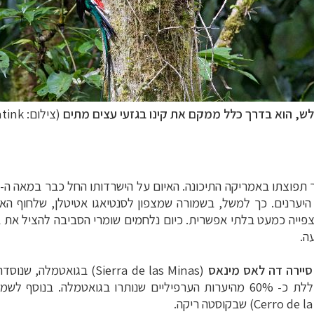
לש, הוא בדרך כלל ממקם את קינו בגזעי עצים מתים
(צילום:
tink
ר תפוצתו באמריקה
התיכונה. האיום על הישרדותו החל כבר במאה ה- 19, כאשר פוחלצי קצאלים יוצאו למעריצי
 היערנים. כך למשל, בשמורה שמצפון
לסנטיאגו אטיטלן, שלחוף ה
הצפייה כמעט בלתי אפשרית. כיום נלחמים שומרי
הסביבה להציל את ב
ה
.
סיירה דה לאס מינאס
(Sierra de las Minas)
בגואטמלה, שנוסדה בשנת 1990 ושטחה 36,000
בגואטמלה. בנוסף לשמו
שבקוסטה ריקה
.