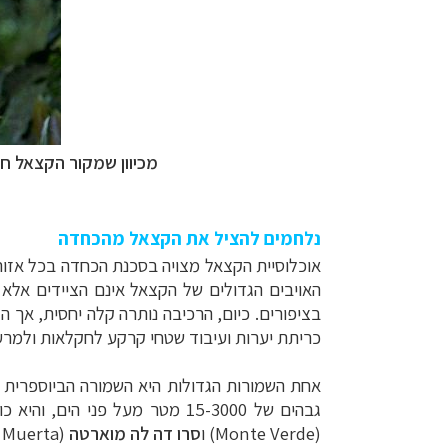
מכיוון שמקור הקצאל ח
נלחמים להציל את הקצאל מהכחדה
אוכלוסיית הקצאל מצויה בסכנת הכחדה בכל אזו
האויבים הגדולים של הקצאל אינם הציידים אלא
בציפורים.
כיום, הרכיבה נותרה קלה יחסית, אך 
כריתת יערות ועיבוד
שטחי קרקע לחקלאות ולמרע
אחת השמורות הגדולות היא השמורה הביוספרית
גבהים של 15-3000 מטר מעל פני הים, והיא כוללת כ- 60% מהיערות הערפיליים שנותרו
(
Monte Verde
)
ו
סרו דה לה מוארטה
(Cerro de la Muerta)