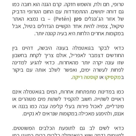
טרופי, חם ולח, והשמש חזקה. קרם הגנה הוא חובה כמו
גם דוחה יתושים.
ההתמודדות עם החום הטרופי הדביק
של אזור הג'ונגלים
פ
טן
(Petén)
– בו נמצא האתר
טיקאל, צפויה להיות אחד הקשיים הגדולים בטיול, אבל
במקומות אחרים הלחות היא בעיה קטנה יותר.
כדאי לבקר בגואטמלה בעונה היבשה, דהיינו בין
החודשים דצמבר לאפריל, אולם צריך לקחת בחשבון
שזו עונה יקרה יותר מהאחרות. כדאי להגיע למדינה
לפחות לעשרה ימים, ואפשר לשלב אותה עם ביקור
ב
מקסיקו
או
קוסטה ריקה
.
כמו במדינות מתפתחות אחרות, המים בגואטמלה אינם
ראויים לשתייה. חשוב להקפיד לשתות מים מטוהרים או
מינרליים, לאכול פירות בעלי קליפה עבה כמו בננה או
אננס, ולהימנע מאכילה במקומות שנראים לא נקיים.
כדאי לשים לב גם לתופעת הכלבים המשוטטים.
לפעמים נדמה שיש בגואטמלה כלבים רבים כמעט כמו