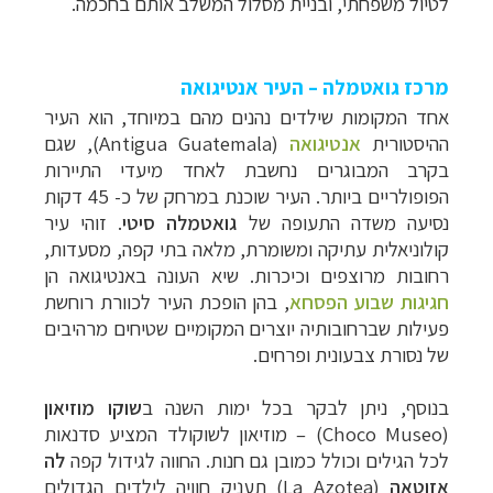
לטיול משפחתי, ובניית מסלול המשלב אותם בחכמה.
מרכז גואטמלה – העיר אנטיגואה
אחד המקומות שילדים נהנים מהם במיוחד, הוא העיר
ההיסטורית
אנטיגואה
(
Antigua Guatemala
), שגם
בקרב המבוגרים נחשבת לאחד מיעדי התיירות
הפופולריים ביותר. העיר שוכנת במרחק של כ- 45 דקות
נסיעה משדה התעופה של
גואטמלה סיטי
. זוהי עיר
קולוניאלית עתיקה ומשומרת, מלאה בתי קפה, מסעדות,
רחובות מרוצפים וכיכרות. שיא העונה באנטיגואה הן
חגיגות שבוע הפסחא
, בהן הופכת העיר לכוורת רוחשת
פעילות שברחובותיה יוצרים המקומיים שטיחים מרהיבים
של נסורת צבעונית ופרחים.
בנוסף, ניתן לבקר בכל ימות השנה ב
שוקו מוזיאון
(
Choco Museo
)
–
מוזיאון לשוקולד המציע סדנאות
לכל הגילים וכולל כמובן גם חנות. החווה לגידול קפה
לה
אזוטאה
(
La Azotea
) תעניק חוויה לילדים הגדולים