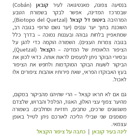
בנסיעה צפונה, מאנטיגואה לעיר
קובאן
(Cobán)
שבמרכז המדינה, אפשר לבקר בשמורת הטבע
המרהיבה
ביוטופ דל קצאל
(Biotopo del Quetzal),
השוכנת בתוך יער עננים (יער גשם טרופי בגובה רב,
שמתאפיין בלחות גבוהה ובעננות נמוכה – בדרך כלל
בגובה צמרות העצים). השמורה הוקמה כדי להגן על
הציפור הלאומית של המדינה – ה
קצאל
(Quetzal),
ובסיורי הבוקר ניתן לפעמים לראות אותה. כדאי לכוון את
הביקור לשעות הבוקר המוקדמות ולחפש את הציפור
בעץ האבוקדו הפראי, שאת פירותיו אוהבות ציפורים אלו
לאכול.
גם אם לא תראו קצאל – הרי שתיהנו מהביקור במקום,
מהיער צפוף עצי האלון, האגוז, הפלפל והברוש, שלצדם
משגשגים שרכים, טחבים, חזזיות וסחלבים. בשמורה
מסומנים שני שבילי הליכה לאורכם ניתן לטייל באופן
עצמאי.
תכנון
טיולים לדרום ומרכז אמריקה
לחצו לרשימת
לינה בעיר קובאן
|
כתבה על ציפור הקצאל
היעדים »
תכנון
טיולים לצפון אמריקה
לחצו לרשימת היעדים »