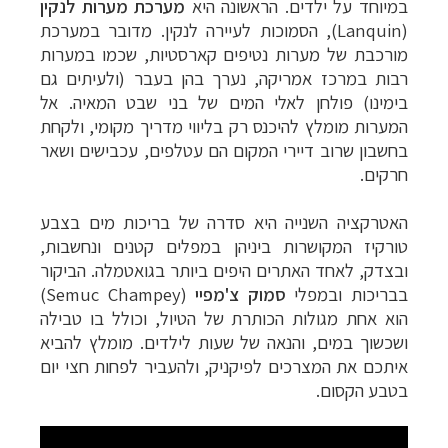
במיוחד על ילדים. הראשונה היא
מערכת
מערות לנקין
(
Lanquin
), הסמוכות לעיירה לנקין. מדובר במערכת
מורכבת של מערות נטיפים קארסטיות, שכמו במערות
רבות במרכז אמריקה, נערך בהן בעבר (ולעיתים גם
בימינו) פולחן לאלי המים של בני שבט המאיה. אל
המערות מומלץ להיכנס רק בליווי מדריך מקומי, ולקחת
בחשבון שרוב דיירי המקום הם עטלפים, עכבישים ושאר
חרקים.
האטרקציה השנייה היא סדרה של בריכות מים בצבע
טורקיז המקושרות ביניהן במפלים קטנים ונחשבות,
ובצדק, לאחד האתרים היפים ביותר בגואטמלה. הביקור
בבריכות ובמפלי
סמוק צ'מפיי
(
Semuc Champey
)
הוא אחת מגולות הכותרת של הטיול, וכולל בו טבילה
ושכשוך במים, והנאה של שעות לילדים. מומלץ להביא
איתכם את המצרכים לפיקניק, ולהעביר לפחות חצי יום
בטבע הקסום.