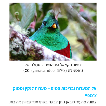
קרוזים והפלגות נופש
לחצו לרשימת היעדים »
ציפור הקצאל היפהפייה
–
סמלה של
גואטמלה
(צילום:
ryanacandee
CC
)
אל המערות ובריכות המים – מערות לנקין וסמוק
צ'מפיי
צפונה מהעיר קובאן ניתן לבקר בשתי אטרקציות אהובות