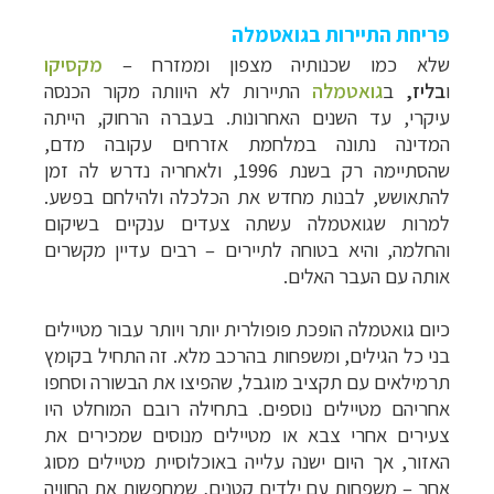
פריחת התיירות בגואטמלה
שלא כמו שכנותיה מצפון וממזרח
–
מקסיקו
ו
בליז,
ב
גואטמלה
התיירות לא היוותה מקור הכנסה
עיקרי, עד השנים האחרונות. בעברה הרחוק, הייתה
המדינה נתונה במלחמת אזרחים עקובה מדם,
שהסתיימה רק בשנת 1996, ולאחריה נדרש לה זמן
להתאושש, לבנות מחדש את הכלכלה ולהילחם בפשע.
למרות שגואטמלה עשתה צעדים ענקיים בשיקום
והחלמה, והיא בטוחה לתיירים – רבים עדיין מקשרים
אותה עם העבר האלים.
כיום גואטמלה הופכת פופולרית יותר ויותר עבור מטיילים
בני כל הגילים, ומשפחות בהרכב מלא. זה התחיל בקומץ
תרמילאים עם תקציב מוגבל, שהפיצו את הבשורה וסחפו
אחריהם מטיילים נוספים. בתחילה רובם המוחלט היו
צעירים אחרי צבא או מטיילים מנוסים שמכירים את
האזור, אך היום ישנה עלייה באוכלוסיית מטיילים מסוג
אחר – משפחות עם ילדים קטנים, שמחפשות את החוויה