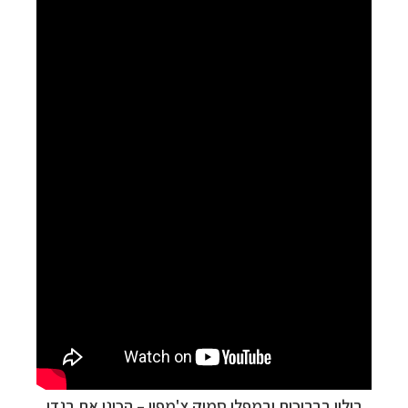
בילוי בבריכות ובמפלי סמוק צ'מפיי
–
הכינו את בגדי