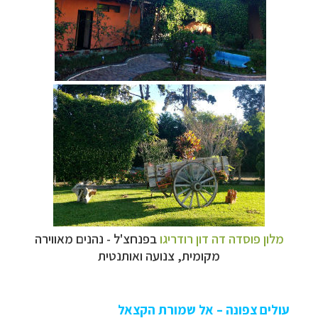
מלון פוסדה דה דון רודריגו
בפנחצ'ל - נהנים מאווירה
מקומית, צנועה ואותנטית
עולים צפונה – אל שמורת הקצאל