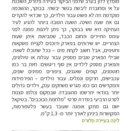
מומלץ ללון בערב שלפני הביקור בעיירה פלורס, השוכנת
על אי ומחוברת ליבשת בגשר יבשתי. בבוקר, ההשכמה
מוקדמת וזה לא פשוט עבור הילדים, כך שכדאי להקדים
גם את שעת השינה. השעה הטובה ביותר להגיע לעיר
העתיקה היא שש בבוקר, כך ניתן ליהנות ממנה לפני
עומס התיירים והחום הכבד, שמביאות איתן שעות
הצהריים. יש שירותים בפארק ודוכנים לקניית משקאות
וחטיפים, אבל חשוב לקחת מים – ככל שתוכלו לשאת.
שבילי הפארק טובים מספיק עבור עגלות או טיולונים,
והפארק מספק לילדים אין סוף ריגושים: חיות בר כמו
חוטמנים, קופים שאגנים, ציפורים ממינים שונים,
עכבישים, חרקים ונמלים. עבור הילדים – הפירמידות
והמקדשים הם כמו מגרש משחקים ענק, וילדים גדולים
יותר בוודאי יתרשמו מהעובדה שבמקום צולמו סצנות
לסרט הרביעי בסדרת סרטי "מלחמת הכוכבים". בטיקאל
ישנו גם מתקן אומגה שעובר בעשר פלטפורמות,
המקושרות ביניהן לאורך יותר מ- 1.3 ק"מ.
לינה בעיירה פלורס