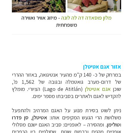
מלון פוסאדה דה לה לונה
- מיזוג אוויר ואווירה
משפחתית
אזור אגם אטיטלן
במרחק של כ- 140 ק"מ מהעיר אנטיגואה, באזור ההררי
של דרום-מערב גואטמלה ובגובה של 1,562 מ',
שוכן
אגם אטיטלן
(
Lago de Atitlán
) הציורי. מומלץ
להקדיש
לאגם ולאתרים בסביבתו
מספר ימים.
ניתן לשוט בסירת מנוע על האגם המרהיב ולהתפעל
משלושת הרי הגעש המקיפים אותו:
אטיטלן
,
סן פדרו
ו
טולימן
. ומהסירה – לאופניים: סביב האגם ישנם מסלולי
אופניים מהנים וברמות שונות, שחולפים בין הכפרים