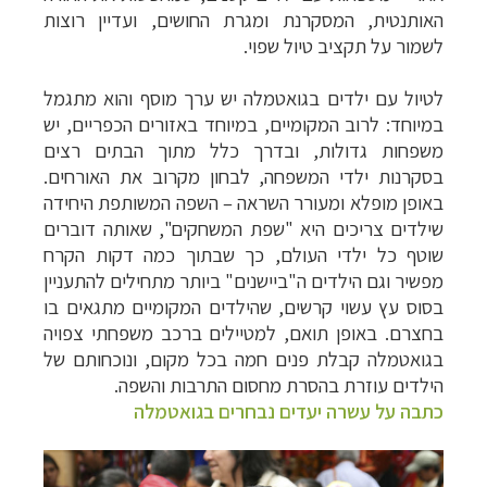
האותנטית, המסקרנת ומגרת החושים, ועדיין רוצות
לשמור על תקציב טיול שפוי.
לטיול עם ילדים בגואטמלה יש ערך מוסף והוא מתגמל
במיוחד: לרוב המקומיים, במיוחד באזורים הכפריים, יש
משפחות גדולות, ובדרך כלל מתוך הבתים רצים
בסקרנות ילדי המשפחה, לבחון מקרוב את האורחים.
באופן מופלא ומעורר השראה – השפה המשותפת היחידה
שילדים צריכים היא "שפת המשחקים", שאותה דוברים
שוטף כל ילדי העולם, כך שבתוך כמה דקות הקרח
מפשיר וגם הילדים ה"ביישנים" ביותר מתחילים להתעניין
בסוס עץ עשוי קרשים, שהילדים המקומיים מתגאים בו
בחצרם. באופן תואם, למטיילים ברכב משפחתי צפויה
בגואטמלה קבלת פנים חמה בכל מקום, ונוכחותם של
הילדים עוזרת בהסרת מחסום התרבות והשפה.
כתבה על עשרה יעדים נבחרים בגואטמלה