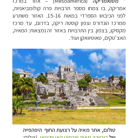
*
מסואמריקה
(
Mesoamerica
) – אזור במרכז
אמריקה, בו צמחו מספר תרבויות פרה קולומביאניות,
לפני הכיבוש הספרדי במאות 15-16. האזור משתרע
ממרכז הונדורס וצפון קוסטה ריקה, בדרום, עד מרכז
מקסיקו, בצפון. בין התרבויות באזור זה נמצאות: המאיה,
האצ'טקים, טאוטיוואקן ועוד.
–
מסלולים מוכנים ב-11 יעדים
לחצו לבחירת המסלול
המתאים לכם »
–
מעטפת לוגיסטית מלאה: מלונות, רכב ופעילויות
לחצו למידע נוסף »
טולום, אתר מאיה על רצועת החוף היפהפייה
–
מערכת ניווט חכמה וליווי לאורך כל הדרך
לחצו
של
ריביירה מאיה שבחצי האי יוקטאן
(צילום: