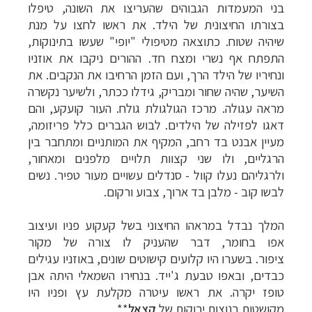
בני המעמדות הגבוהים שהעריצו את השונה, טיפלו
בצורתו החיצונית של הילד. את ראשו לחצו על מנת
שיהיה שטוח. כתוצאה מטיפולי "יופי" שעשו בתינוקות,
התפתח אף נשרי ומצח חד. ההורים ניקבו את אוזניו
ונחיריו של הילד הרך, ועם הזמן הרחיבו את הנקבים. את
השיער, שהיה שחור ומבריק, גידלו ככתר, ולשיער נקשרה
מראה עגולה. מרכז הגולגולת גולח. העור קועקע, והם
דאגו לפזילה של הילדים.
לבוש הגברים כלל פריזומה,
מעיין אבנט בד רחב, המקיף את המותניים ומתחבר בין
הרגליים, ולו שני קצוות תלויים מלפנים ומאחור,
ו
לרגליהם נעלו קוול - סנדלים עשויים מעור טפיר
. נשים
לבשו קוב - מלבן בד ארוך, צבוע ורקום.
המלך נבדל במראהו החיצוני בשל קעקוע פניו ועיצוב
אפו בחומר, דבר שהעניק לו צורה של מקור
ציפור. בשערו היו קלועים קישוטים שונים, באוזניו עגילים
כבדים, ובאפו טבעת ג'ייד. בנחירו השמאלי היתה אבן
טופז יקרה. את ראשו עיטרה מקלעת עץ ופניו היו
מקושטות בנוצות ירוקות של
קצאל
**.