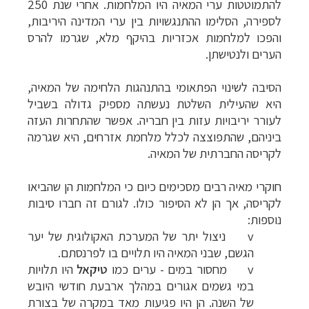
להתמוטטות ערי המאיה היו המלחמות. אחרי שנת 250
לספירה, הסלימו ההתנגשויות בין ערי המדינה היריבות,
והפכו למלחמות אכזריות בהיקף מלא, שגרמו להרס
הערים ולנטישתן.
הסיבה לשינוי הפתאומי בהתנהגות הלחימה של המאיה,
היא שהעילית השלטת נעשתה מספיק גדולה בשביל
לעורר יריבויות עזות בין חבריה. אפשר שהתחרות העזה
ביניהם, שהתפוצצה לכלל מלחמת אזרחים, היא שגרמה
לקריסה החברתית של המאיה.
חוקרי מאיה רבים מסכימים כיום כי המלחמות הן שהביאו
לקריסה, אך הן לא הסיפור כולו. לגורם זה חברו סיבות
נוספות:
v
ניצול יתר של המערכת האקולוגית של יער
הגשם, שבני המאיה היו תלויים בו לפרנסתם.
v
מחסור במים - ערים כמו
טיקאל
היו תלויות
במי גשמים אגורים במהלך ארבעת חודשי היובש
של השנה. הן היו פגיעות מאד במקרה של בצורת