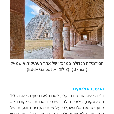
הפירמידה הגדולה במרכזו של אתר העתיקות אושמאל
(Uxmal)
(צילום:
Eddy Galeotty
)
הגעת הטולטקים
בני המאיה התרכזו ביוקטן, לשם הגיעו בסוף המאה ה- 10
ה
טולטקים
, פליטי
טולה
, ושבטים אחרים שמקורם לא
ידוע. שבטים אלו השתלטו על שרידי המדינות והערים של
התרבות הקלאסית והחלו בסגנון הבנייה הטולטקית. חודש