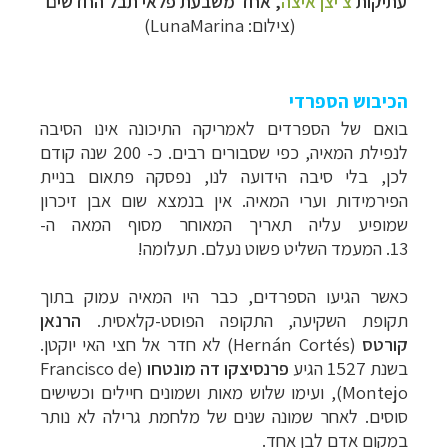
עתיקות
צ'יצן איצה
,
אחד משבעת פלאי תבל החדשים
(צילום: LunaMarina)
הכיבוש הספרדי
בואם של הספרדים לאמריקה התיכונה אינו הסיבה
לנפילת המאיה, כפי שסבורים רבים. כ- 200 שנה קודם
לכן, בלי סיבה הידועה לנו, נפסקה פתאום בניית
הפירמידות וערי המאיה. אין בנמצא שום אבן זיכרון
שמופיע עליה תאריך המאוחר מסוף המאה ה-
13. המעמד השליט פשוט נעלם. תעלומה!
כאשר הגיעו הספרדים, כבר היו המאיה עמוק בתוך
תקופת השקיעה, התקופה הפוסט-קלאסית.
הרנאן
קורטס
(
Hernán Cortés
) לא חדר אל חצי האי יוקטן.
בשנת 1527 הגיע
פרנסיצקו דה מונטחו
(
Francisco de
Montejo
), ועימו שלוש מאות ושמונים חיילים וכשישים
סוסים. לאחר שמונה שנים של מלחמת גרילה לא נותר
במקום אדם לבן אחד.