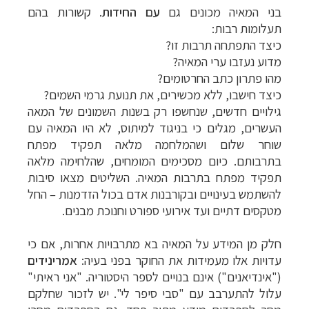
בני המאיה מכונים גם
עם החידות
. קשורות בהם
תעלומות רבות:
כיצד התפתחה תרבות זו?
מדוע נעזבו ערי המאיה?
מהו פתרון כתב החרטומים?
כיצד חישבו, ללא מכשירים, את תנועת גרמי השמים?
גילויים חדשים, שנחשפו רק בשנות השמונים של המאה
העשרים, מגלים כי בניגוד למיתוס, לא היו המאיה עם
שוחר שלום ושהמלחמה מלאה תפקיד מפתח
בתרבותם. כיום מסכימים המומחים, שהלחימה מלאה
תפקיד מפתח בתרבות המאיה. השליטים מצאו סיבות
להשתמש בעינויים ובקורבנות אדם בכול הזדמנות – החל
מטקסים דתיים ועד אירועי ספורט וחנוכת מבנים.
חלק מן המידע על המאיה בא מתרבויות אחרות, אם כי
עדויות אלו מעמידות את החוקר בפני בעיה:
אמרינידים
("אינדיאנים") אינם בנויים לספר היסטוריה. "אני ראיתי"
עלול להתערבב עם "סבי סיפר לי". יש לזכור שחלקם