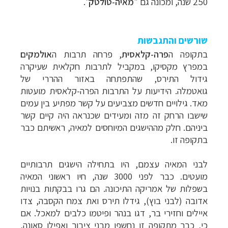
250 שנה, ומכונה גם "
מאיה-טולטק
".
שורשים והתגבשות
בתקופה ה
פרה-קלאסית
, פרחה תרבות ה
אולמקים
במפרץ מקסיקו, במקביל לתרבות חקלאית שעיקרה
גידול התירס, שהתפתחה באזור ההררי של
גואטמלה. הידיעות על התרבות הפרה-קלאסית מועטות
מאד. גילויים חדשים מצביעים על קשר מפתיע בין עמים
שישבו הרחק זה מזה ומעידים שכנראה היה קיים קשר
ביניהם. חלק מההישגים המיוחסים למאיה, ראשיתם כבר
בתקופה זו.
לבני המאיה עצמם, היו בתחילה הישגים תרבותיים
מועטים. כבר לפני 3000 שנה, חיו ראשוני המאיה
בשפלות של אמריקה התיכונה. הם גרו בבקתות בנויות
אדובה (לבני בוץ), גידלו תירס ואת צמח הקסבה, צדו
איילים וחזירי בר, דגו בנהר ופיטמו כלבים למאכל. אם
–
כי, כבר מתקופה זו נחשפו מבני ציבור ואפילו סאונה,
מסלולים מוכנים ב-11 יעדים
לחצו לבחירת המסלול