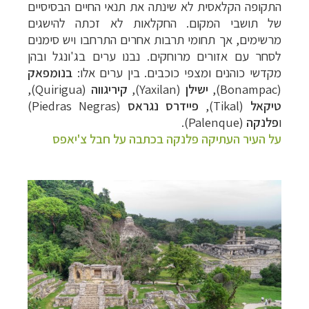
התקופה הקלאסית לא שינתה את תנאי החיים הבסיסיים
של תושבי המקום. החקלאות לא זכתה להישגים
מרשימים, אך תחומי תרבות אחרים התרחבו ויש סימנים
לסחר עם אזורים מרוחקים. נבנו ערים בג'ונגל ובהן
מקדשי כוהנים ומצפי כוכבים. בין ערים אלו:
בנומפאק
(
Bonampac
),
ישילן
(
Yaxilan
),
קיריגווה
(
Quirigua
),
טיקאל
(
Tikal
),
פיידרס נגראס
(
Piedras Negras
)
ו
פלנקה
(
Palenque
).
על העיר העתיקה פלנקה בכתבה על חבל צ'יאפס