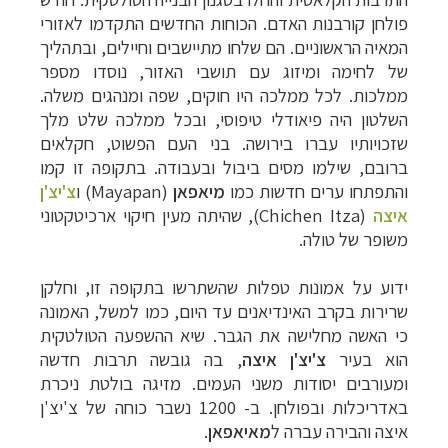
פולחן קורבנות האדם. הכוחות החדשים התקדמו לאזורי
המאיה הראשוניים. הם שלחו מתיישבים וחיילים, ובתהליך
של לחימה ומיזוג עם תושבי האזור, נוסדו מספר
ממלכות. לכל ממלכה היו חוקים, שפה ומנהגים משלה.
השלטון היה פיאודלי טיפוסי, ובכל ממלכה שלט מלך
שזכויותיו עברו בירושה. בני העם הפשוט, חקלאים
ברובם, שילמו מסים ביבול ובעבודה. בתקופה זו קמו
והתפתחו ערים חדשות כמו
מיאפאן
(
Mayapan
) ו
צ'יצ'ן
איצה
(
Chichen Itza
), שהיתה מעין חיקוי ארכיטקטוני
משופר של טולה.
ידוע על אמונות טפלות שהשתרשו בתקופה זו, וחלקן
שרירות בקרב האינדיאנים עד היום, כמו למשל, האמונה
כי האשה מחלישה את הגבר.
שיא ההשפעה הטולטקית
הוא בעיר
צ'יצ'ן איצה
, בה גובשה תרבות חדשה
ומעורבים יסודות משני העמים. מזיגה בולטת ניכרת
באדריכלות ובפולחן. ב- 1200 נשבר כוחה של צ'יצ'ן
איצה והבירה עברה ל
מאיאפאן
.