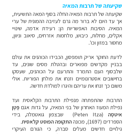
שקיעתה של תרבות המאיה
שקיעתה של תרבות המאיה החלה בסוף המאה התשיעית,
אך עד היום לא ברור מה גרם לעזיבה ההמונית של ערי
המאיה. הסיבות האפשריות הן: רעידת אדמה, שינויי
אקלים, מחלות, כיבוש, מלחמות אזרחים, סיאוב וניוון,
מחסור במזון וכו'.
לדעת החוקר אריק תומפסון, הכבידו הכוהנים את עולם
בבניין מקדשים מפוארים ובהטלת מסים שונים, עד
שלבסוף העם התמרד והתרעם על הכוהנים, שעסקו
בחישובים אסטרונומיים וזנחו את פולחן הפוריות. אולי
משום כך זנחו את עריהם והיגרו למולדת חדשה.
התרבות שהתפתחה מנפילת התרבות הקלאסית ועד
נפילת המעוז האחרון של בני המאיה, על
גדות אגם
פֶּטֶן
איטסָה
(Peten Itza)
שבצפון גואטמלה,
בידי
הספרדים (1697), מכונה
התקופה הפוסט קלאסית
.
גילויים חדשים מעלים סברה, כי הגורם העיקרי