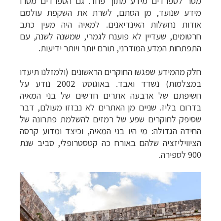
מסר לספרדים מידע מתוך פחד. גם הספרדים מסרו
מידע שנועד, מן הסתם, לשרת את השקפת עולמם
אודות נחשלות האינדיאנים. למאיה היה מעין כתב
חרטומים, שעדיין לא פוענח לגמרי, שמשנה לשנה, עם
התפתחות המדע המודרני, תורם יותר ויותר ידיעות.
חלק מהמידע שפגשו החוקרים הראשונים (ולמזלנו תיעדו
במצלמות) נשדד ואבד. באוגוסט 2002 נודע על
חשיפתם של ארבעה אתרים חדשים של בני המאיה
בדרום בליז. שניים מן האתרים לא נבזזו מעולם, דבר
שסיפק לחוקרים שפע של רמזים להשלמת פתרונה של
החידה הגדולה: מי היו בני המאיה, וכיצד ומדוע קרסה
הציוויליזציה שלהם באורח כה קטסטרופלי, סביב שנת
900 לספירה.