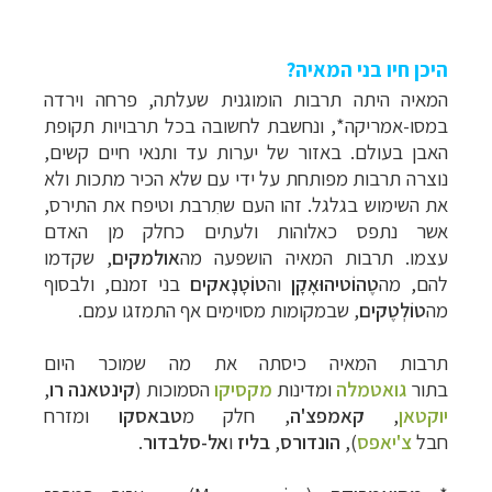
היכן חיו בני המאיה?
המאיה היתה תרבות הומוגנית שעלתה, פרחה וירדה
במסו-אמריקה*, ונחשבת לחשובה בכל תרבויות תקופת
האבן בעולם. באזור של יערות עד ותנאי חיים קשים,
נוצרה תרבות מפותחת על ידי עם שלא הכיר מתכות ולא
את השימוש בגלגל. זהו העם ש
תִרבת
וטיפח את התירס,
אשר נתפס כאלוהות ולעתים כחלק מן האדם
עצמו. תרבות המאיה הושפעה מה
אולמקים
, שקדמו
להם, מה
טֶהוֹטיהוּאָקָן
וה
טוֹטָנָאקים
בני זמנם, ולבסוף
מה
טוֹלְטֶקים
, שבמקומות מסוימים אף התמזגו עמם.
תרבות המאיה כיסתה את מה שמוכר היום
בתור
גואטמלה
ומדינות
מקסיקו
הסמוכות (
קינטאנה רו
,
יוקטאן
,
קאמפצ'ה
, חלק מ
טבאסקו
ומזרח
חבל
צ'יאפס
),
הונדורס
,
בליז
ו
אל-סלבדור
.