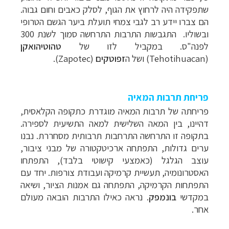
שתפקידה היה לרחוץ את הגוף, לסלק כאבים וחום גבוה.
המתאים לכם »
–
הם צברו יידע רב לגבי צמחי תועלת ביער הגשם הטרופי
מעטפת לוגיסטית מלאה: מלונות, רכב ופעילויות
ובשוליו.
התגבשות התרבות התרחשה סמוך לשנת 300
לחצו למידע נוסף »
–
לפנה"ס. במקביל לזו של
טהוטיהואקן
מערכת ניווט חכמה וליווי לאורך כל הדרך
לחצו
(
Tehotihuacan
) ושל ה
זפוטקים
(
Zapotec
).
להסבר על השירות »
פריחת תרבות המאיה
פריחתה של תרבות המאיה מוגדרת כתקופה הקלאסית,
דהיינו, בין המאה השלישית למאה התשיעית לספירה.
בתקופה זו התרחשה התרחבות תרבותית מסחררת. נבנו
ערים גדולות, התפתחה ארכיטקטורה של מבני ציבור,
עוצב הגלגל (כאמצעי קישוטי בלבד), התפתחו
האסטרונומיה, תעשיית קרמיקה ועבודת צורפות. יחד עם
התפתחות הקרמיקה, התפתחה גם אמנות הציור, ושיאה
במקדשי
בונמפק
. נראה כאילו התרבות הובאה מעולם
אחר.