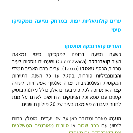
ערים קולוניאליות יפות במרחק נסיעה ממקסיקו
סיטי
הערים קוארנבקה וטאסקו
כשעה נסיעה דרומה למקסיקו סיטי נמצאת
העיר
קוארנבקה
(Cuernavaca
) ושעתיים נוספות לעיר
מכרות הכסף
טאסקו
(
Taxco). ערים בהם האביב תמידי
והבוגונביליות פורחות בסגול עז כל השנה. התיירות
המקומית האינטנסיבית יצרה אינסוף אפשרויות לשהיה
קצרה או ארוכה לכל כיס בערים אלו, כולל מלונות בוטיק
–
מסלולים מוכנים ב-11 יעדים
לחצו לבחירת המסלול
קטנים עם ספא וכל הפינוקים הדרושים לאדם על מנת
המתאים לכם »
לחזור לעבודה מאומצת בעיר של 20 מיליון תושבים.
–
מעטפת לוגיסטית מלאה: מלונות, רכב ופעילויות
הגעה:
מאחר ומדובר כאן על שני יעדים, מומלץ בחום
לחצו למידע נוסף »
–
לנסוע עם
רכב שכור
או
סיורים מאורגנים המשלבים
מערכת ניווט חכמה וליווי לאורך כל הדרך
לחצו
את קוארנבקה עם טאסקו
.
להסבר על השירות »