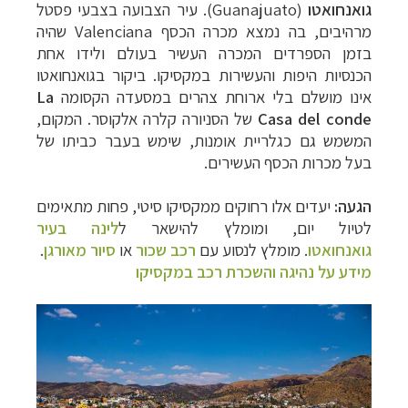
גואנחואטו
(
Guanajuato
). עיר הצבועה בצבעי פסטל
מרהיבים, בה נמצא מכרה הכסף
Valenciana
שהיה
בזמן הספרדים המכרה העשיר בעולם ולידו אחת
הכנסיות היפות והעשירות במקסיקו.
ביקור בגואנחואטו
אינו מושלם בלי ארוחת צהרים במסעדה הקסומה
La
Casa del conde
של הסניורה קלרה אלקוסר. המקום,
המשמש גם כגלריית אומנות, שימש בעבר כביתו של
בעל מכרות הכסף העשירים.
הגעה:
יעדים אלו רחוקים ממקסיקו סיטי, פחות מתאימים
לטיול יום, ומומלץ להישאר ל
לינה בעיר
גואנחואטו
. מומלץ לנסוע עם
רכב שכור
או
סיור מאורגן
.
מידע על נהיגה והשכרת רכב במקסיקו