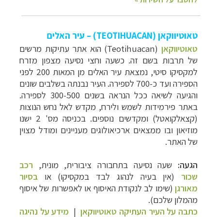
טאוטיווקאן (TEOTIHUACAN) – עיר האלים
טאוטיווקאן
(Teotihuacan) הוא
אתר עתיקות מרשים
של תרבות בשם זה. כשעה וחצי נסיעה מצפון מזרח
למקסיקו סיטי, נמצאת עיר האלים מן המאות 200 לפני
הספירה ועד כ-700 לספירה. העיר נבנתה בשלבים שונים
והגיעה לשיאה ככל הנראה בשנים 300-500 לספירה.
באתר פירמידות לשמש ולירח, מקדש לאל נחש הנוצות
(קצאלקואטל) ומקדשים נוספים. בכניסה מס' 2 ישנו
מוזיאון ובו ממצאים ארכיאולוגים מעניינים ומודל מצוין
של האתר.
הגעה:
שעה נסיעה בתחבורה ציבורית, מונית,
רכב
שכור
(אין בעיה לנהוג לבד במקסיקו) או
בסיור
מאורגן
(שימו לב לנקודת האיסוף או לאפשרות של איסוף
מהמלון שלכם).
כתבה על העיר העתיקה טאוטיווקאן
|
מידע על נהיגה