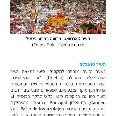
העיר גואנחואטו צבועה בצבעי פסטל
מרהיבים
(צילום:
Tellez Erik
)
העיר פואבלה
כשעה נסיעה מזרחה ל
מקסיקו סיטי
נמצאת העיר
הקולוניאלית
פואבלה
(
Puebla
), "עיר המלאכים".
העיר המפורסמת בכנסיות המפוארות שלה ובתעשיית
אריחי הקרמיקה הצבעוניים, המפארים מבני ציבור רבים
בעיר כמו גם במקסיקו סיטי. כדאי לבקר בכנסיית
El
Carmen
, בתיאטרון
Teatro Principal
, מהעתיקים
ביבשת, ובבית האריחים
Patio de los azulejos
, בעל
החזית המפוארת. פואבלה גם יושבת על אם הדרך לעיר