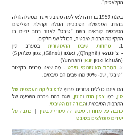
הקלאסית".
בשנת 1959
ברח
הדלאי למה
מטיבט וייסד ממשלה גולה
בהודו.
הממשלה הטיבטית הגולה וקהילת הפליטים
הטיבטים קוראים בשם "טיבט" לאזור רחב ידיים בו
התקיימה תרבות טיבטית, הכולל שני חלקים:
1.
מחוזות טיבט ההיסטורית
במערב סין
-
צ'ינגהאי
(Qīnghăi)
,
גאנסו
(Gānsù)
,
צפון
סצ
'
ואן
(S
ìchuān)
וצפון
יונאן
)
Yunnan
(
2.
המחוז האוטונומי טיבט
- מה שאנו מכנים בקיצור
"טיבט", שכ- 90% מתושבים הם טיבטים.
הם אינם כוללים אזורים מחוץ ל
רפובליקה העממית של
סין
, כמו
צפון הודו
ו
הוטן
, שגם בהם ניכרת השפעה של
התרבות הטיבטית ו
הבודהיזם הטיבטי
.
כתבה על מחוזות טיבט ההיסטורית בסין
|
כתבה על
יעדים מומלצים בטיבט