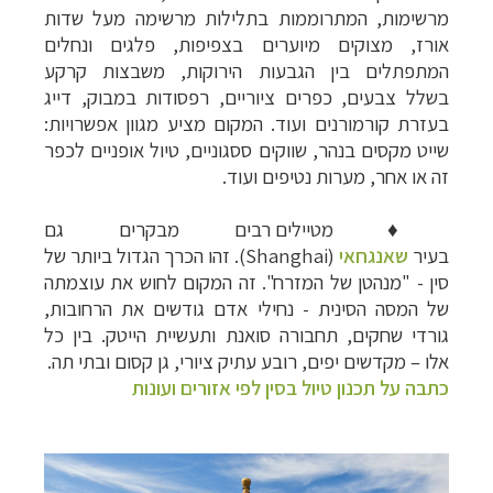
מרשימות, המתרוממות בתלילות מרשימה מעל שדות
אורז, מצוקים מיוערים בצפיפות, פלגים ונחלים
המתפתלים בין הגבעות הירוקות, משבצות קרקע
בשלל צבעים, כפרים ציוריים, רפסודות במבוק, דייג
בעזרת קורמורנים ועוד. המקום מציע מגוון אפשרויות:
שייט מקסים בנהר, שווקים ססגוניים, טיול אופניים לכפר
זה או אחר, מערות נטיפים ועוד.
♦
מטיילים רבים מבקרים גם
בעיר
שאנגחאי
(
Shanghai
). זהו הכרך הגדול ביותר של
סין - "מנהטן של המזרח". זה המקום לחוש את עוצמתה
של המסה הסינית - נחילי אדם גודשים את הרחובות,
גורדי שחקים, תחבורה סואנת ותעשיית הייטק. בין כל
אלו
–
מקדשים יפים, רובע עתיק ציורי, גן קסום ובתי תה.
כתבה על תכנון טיול בסין לפי אזורים ועונות