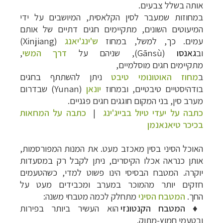
אותה בשלל צבעים.
במחוזות שמעבר לסין הקלאסית, המיושבים על ידי
המיעוטים השונים, מתקיימים חגים דתיים של אותם
עמים. כך, למשל, במחוז
ש'ינג'יאנג
(
Xinjiang
)
וב
גאנסו
(
Gānsù
), שניהם על
דרך המשי
,
מתקיימים חגים מוסלמיים,
ב
מחוז האוטונומי טיבט
ניתן להשתתף בחגים
בודהיסטיים טיבטיים, ובמחוז
יונאן
(
Yunan
) שבדרום
מערב סין, בני המקום חוגגים חגים פגניים.
כתבה על יעדי טיול בבייג'ינג
|
כתבה על המחאות
בכיכר טיאנאנמן
האוכל הסיני בסין מאכזב מעט. את המנות המפורסמות,
אותן כנראה אכלו הקיסרים, ניתן לקבל רק במסעדות
יוקרה. המטבח הבסיסי הינו פשוט למדי, כשהטעמים
חזקים יותר מהמוכר במערב ומכבידים מעט על
החך.
המטבח הסיני
מתחלק לכמה מטבחי משנה:
♦
המטבח הקנטונזי
הוא העשיר ביותר בפירות
ובטעמי חמוץ-מתוק.