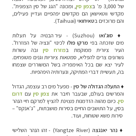
של 3,000 מ'
ב
צפון סין
, ומכונה "הגג של סין הצפונית".
מקדשי ווטאישאן הם מקדשים יפהפיים ועדיין פעילים,
והם מרוכזים ב
טאיחואי
(
Taihuai
).
♦
סוּג'וֹאוּ
(
Suzhou
)
-
עיר הבנויה על תעלות
מים שזכתה בפי
מרקו פולו
לכינוי "
ונציה
של המזרח".
העיר ציורית ממוקמת ב
מזרח סין
ובה עשרות
גשרונים צרים להפליא, סמטאות ציוריות וגנים מטופחים.
לעיר יצא שם בכל האימפריה בשל המשוררים שצמחו
בה, תעשיית דברי המתיקה, ונערותיה היפהפיות.
♦
התעלה הגדולה של סין
-
מפעל מים רב עוצמה, הגדול
והמרשים בעולם, שבעבר חיבר את
צפון סין
עם
דרום
סין
. כיום מהווה הזדמנות מצוינת להציץ למרקם חיי הנהר
בסין, על התושבים החיים בסירות מושבתות, "ג'אנקס"
–
סירות משא שטוחות, ועוד.
♦
נהר יאנגצה
(
Yangtze River
)
-
זהו הנהר השלישי