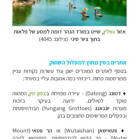
אזור
גווילין
, שייט במורד הנהר דומה למסע של פלאות
בתוך ציור סיני
(צילום: 4045)
אתרים בסין מחוץ למסלול השחוק
בנוסף לאתרים המוכרים ישנן עוד עשרות נקודות עניין
מפורסמות פחות. ריכזתי כמה אהובות עליי במיוחד:
♦
דטונג
(
Datong
) - עיירה
מפויחת ב
צפון סין
, המהווה
מוקד לטיולים. ידועה בעיקר בזכות
מערות
יונגאנג
(
Yungang Grottoes
) הבודהיסטיות
ובפסלים המרשימים החצובים בהן.
♦
ווטאישאן
(Wutaishan) או
הר ווטאי
(Mount
Wutai)
-
הר קדוש לבודהיסטים, המתנשא לגובה