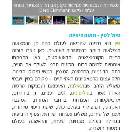
מאות דמויות צבעוניות מגולפות בקניון אבן החול באודינג, במחוז
סצ'ואן (צילום: Gerd Eichmann)
טיול לסין - תאום ציפיות
סין
היא מדינה שהביאה לעולם כמה מן ההמצאות
הנפלאות ביותר בהיסטוריה האנושית. כאן נוצרו תורות
החיים הקונפוציאנית והדאואיסטית, כאן התפתחו
אומנויות לחימה רבות. הסינים תרמו לעולם את הנייר,
התה, הדינמיט, החרסינה, המצפן, המשי וזיקוקי הדינור.
חלק עצום מהמאפיינים האסייתיים – מקורם בסין: שבטי
משולש הזהב שב
תאילנד
, האיפואגו וטכניקות טרסות
האורז אשר ב
פיליפינים
, גנים יפניים, זן בודהיזם,
ארכיטקטורת הפגודות ברחבי המזרח, המטבח
האקזוטי, הפופולרי בעולם כולו, שיטת ריפוי מיוחדת,
אוצר של שירים, משלים ואגדות. סין היא הארץ הרביעית
בגודלה בעולם מבחינת שטחה, והראשונה בעולם
במספר תושביה.