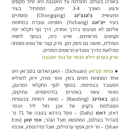
באורכו בעולם. ההפלגה על היאנגצה היא טיול מקסים
ורגוע האורך 3-4 ימים, המתחיל בעיר
התעשייה
צ'ונגצ'ינג
(
Chongqing
) ומסתיים
בעיר
ייצ'אנג
(
Yichang
). הספינה עוברת במחוזות
אליהם לא מגיעים בדרך אחרת, דרך נוף חקלאי יפה
וקניונים מרשימים. שייט כזה, בנוסף לחוויה
הטיולית, מהווה גם פסק זמן. פרק קצר של נופש ומנוחה
מתלאות הדרך ומגודש הרשמים הסיניים.
טרק בערוץ דילוג הנמר על נהר יאנגצה
תכנון
טיולים למזרח הרחוק
לחצו לרשימת יעדים »
תכנון
טיולים לפולינזיה הצרפתית
לחצו לפרטים »
♦
מחוז סצ'ואן
(
Sichuan
)
-
האגן האדום בסצ'ואן הינו
תכנון
טיולים לאוסטרליה וניו זילנד
לחצו לרשימת
אחד המחוזות היפים בסין. אזור פורה, ירוק להפליא
ההצעות »
המעובד בצפיפות. בנוסף לנוף החקלאי המרענן,
האזור עשיר באתרים בודהיסטיים עתיקים,
כגון:
באודינג
(
Baoding
)
–
מאות דמויות צבעוניות
המגולפות בקניון של אבן חול ליד הכפר
דאזו;
דאפו
(
Dafu
)
–
פסל בודהא בגובה של 71 מ'
(הגדול בעולם), המתנשא מעל הנהר;
אמי שאן
(
Emi
Shan
) – הר ירוק אפוף ערפילים, שעל מדרונותיו, אוכפיו