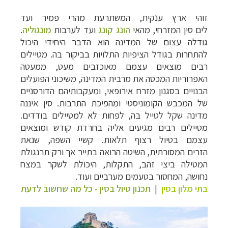
זוהי ארץ ענקית, המשתרעת מהרי פמיר ועד
לים סין המזרחי, מהאי
הונג קונג
ועד לערבות
מונגוליה
.
גודלה עצום של המדינה הוא הדבר היחידי היכול
להתחרות בגודל הציפיות התלויות בביקור בה. מטיילים
רבים מוצאים עצמם מאוכזבים מעט, ממעטה
האפרוריות המכסה את מרבית המדינה, משיכוני הפועלים
הבנויים בסגנון מזרח אירופאי, ומעקבותיהם הדורסניים
של המכבש הקומוניסטי ומהפיכת התרבות. סין איננה
מדינה שקל לטייל בה, לפחות לא למטיילים בודדים.
מטיילים רבים מגיעים אליה בחרדת קודש ומוצאים
עצמם בטיול רצוף תלאות. קשיי השפה, שנאת
הזרים המסורתית, השיטה הרואה בתייר אך ורק תרנגולת
המטילה ביצי זהב, התקלות, היכולת לשקר במצח
נחושה, המחסור בטעמים מערביים ועוד.
בתי מלון בסין
|
תכנון טיול בסין - כל מה שחשוב לדעת