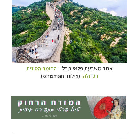
תכנון
טיולים למזרח הרחוק
לחצו לרשימת יעדים »
תכנון
טיולים לפולינזיה הצרפתית
לחצו לפרטים »
תכנון
טיולים לאוסטרליה וניו זילנד
לחצו לרשימת
ההצעות »
אחד משבעת פלאי תבל
–
החומה הסינית
הגדולה
(צילום: scrisman)