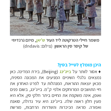
משמר חיילי הטרקוטה ליד העיר
ש'יאן
,
מיזם גרנדיוזי
של קיסר סין הראשון
(צילום: dndavis)
היכן מומלץ לטייל בסין?
♦
אסור לוותר על
בייג'ינג
(Beijing), בירת המדינה. כאן
נמצאים גלגלי השיניים המניעים את המכונה הסינית,
מכאן יוצאות ההוראות, המנהלות עד לפרט האחרון את
חיי התושבים המרוחקים אלפי ק"מ. בייג'ינג, בשום פנים
ואופן, אינה משקפת את החיים ביתר חלקי סין, אלא היא
מעין חלון ראווה שלה. בייג’ינג היא עיר גדולה, סואנת
ואפורה. מראה הכיכרות והשדרות הרחבות, מורשת