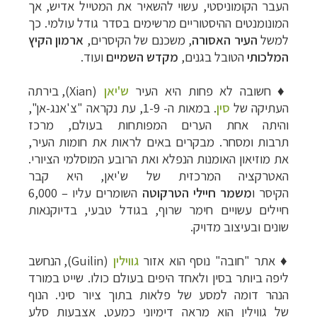
העבר הקומוניסטי, עשוי להשאיר את המטייל אדיש, אך
המונומנטים ההיסטוריים מרשימים בסדר גודל עולמי. כך
למשל
העיר האסורה
, משכנם של הקיסרים,
ארמון הקיץ
המלכותי
הטובל בגנים,
מקדש השמיים
ועוד.
♦
חשובה לא פחות היא העיר
ש'יאן
(
Xian
), בירתה
העתיקה של
סין
. במאות ה- 1-9, עת נקראה "צ'אנג-אן",
והיתה אחת הערים המפותחות בעולם, מרכז
תרבות ומסחר. מבקרים באים לראות את חומות העיר,
את מוזיאון האומנות הנפלא ואת הרובע המוסלמי הציורי.
האטרקציה המרכזית של ש'יאן, היא קבר
הקיסר
ו
משמר
חיילי הטרקוטה
השומרים עליו
–
6,000
חיילים עשויים חימר שרוף, בגודל טבעי, בדיוקנאות
שונים ובעיצוב מדויק.
♦
אתר "חובה" נוסף הוא אזור
גווילין
(
Guilin
), הנחשב
ליפה ביותר בסין ולאחד היפים בעולם כולו. שייט במורד
הנהר דומה למסע של פלאות בתוך ציור סיני. הנוף
של גווילין הוא מראה דימיוני כמעט, אצבעות סלע