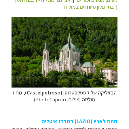
|
בתי מלון מיוחדים במוליזה
הבזיליקה של קסטלפטרוסו (Castelpetroso), מחוז
מוליזה
(צילום: PhotoCaputo)
מחוז
לאציו (
LAZIO
)
במרכז איטליה