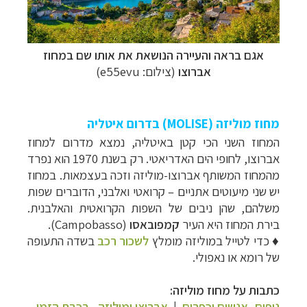
אגם בראה והעיירה הנושאת את אותו שם במחוז
אברוצו
(צילום: e55evu)
מחוז
מוליזה (
MOLISE
)
בדרום איטליה
המחוז השני הכי קטן באיטליה, נמצא מדרום למחוז
אברוצו, לחופי הים האדריאטי. רק בשנת 1970 הוא נפרד
מהמחוז המשותף אברוצו-מוליזה וזכה בעצמאות. במחוז
יש שני מיעוטים אתניים
–
קרואטי ואלבני, הדוברים שפות
משלהם, שהן ניבים של השפות הקרואטית והאלבנית.
בירת המחוז היא העיר
קמפובאסו
(
Campobasso
).
♦
כדי לטייל במוליזה מומלץ
לשכור רכב
בשדה התעופה
של רומא או נאפולי.
כתבות על מחוז מוליזה:
נופים, אנשים וכפרים
|
אברוצו ומוליזה - רכבת הזמן