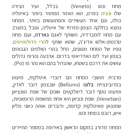
מחוז ונטו
(Veneto) בכלל, ועיר הבירה
שלו
ונציה
בפרט, הוא האזור המתויר ביותר באיטליה
כולה, וגם אחד העשירים והמתועשים ביותר. המחוז
נמצא בחלקה הצפון-מזרחי של איטליה, וגובל במערב
עם מחוז לומברדיה, השותף לאגם
גארדה
, ועם מחוז
טרנטינו-אלטו אדיג'ה, שהוא שותף ל
הרי הדולומיטים
.
נופיו של המחוז מגוונים, החל בהרי האלפים הגבוהים
בצפון ועד לים האדריאטי בדרום. ארבעה נהרות גדולים
עושים את דרכם בשטחו, שהגדול בהם הוא נהר פו (
Po
).
מרבית תושבי המחוז הם דוברי איטלקית, מיעוט
בפרובינציית
בלונו
(Belluno)
שבצפון דובר לאדין,
ומיעוט נוסף דובר דיאלקטים שונים של שפת
הוונציאן
(Venetian).
שפת ונציאן היא אחת מהשפות הרומאניות,
שמוצאן מאיטלקית קדומה, ודוברים אותה כשני מליון
איש, רובם במחוז ונטו.
המחוז מדורג במקום הראשון באירופה במספר התיירים