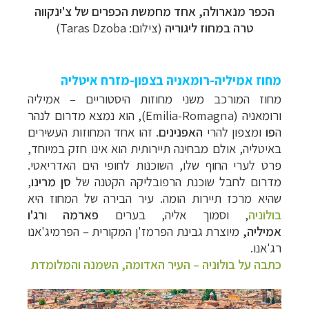
הכפר מנארולה, אחד מחמשת הכפרים של צ'ינקווה
טרה במחוז ליגוריה
(צילום: Taras Dzoba)
מחוז אמיליה-רומאניה בצפון-מזרח איטליה
מחוז המורכב משני מחוזות היסטוריים – אמיליה
ורומאניה
(Emilia-Romagna), הוא נמצא מדרום לנהר
ה
פו
ומצפון להרי
האפנינים
. זהו אחד המחוזות העשירים
באיטליה, אולם מבחינה תיירותית הוא אינו חזק במיוחד,
פרט לערי החוף שלו, השוכנות לחופי הים האדריאטי.
מדרום לחבל שוכנת הרפובליקה הקטנה של
סן מרינו
,
שהיא מרכז תיירות הומה. עיר הבירה של המחוז היא
בולוניה
, וסמוך אליה, בערים
פארמה
ו
רג'ו
אמיליה,
מיוצרת גבינת הפרמז'ן המקורית – הפרמיג'אנו
רג'אנו.
כתבה על בולוניה
–
העיר האדומה, השמנה והמלומדת