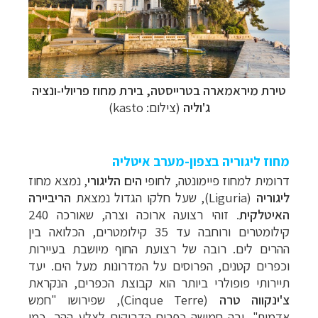
טירת מיראמארה בטרייסטה, בירת מחוז פריולי-ונציה
ג'וליה
(צילום: kasto)
מחוז ליגוריה בצפון-מערב איטליה
דרומית למחוז פיימונטה, לחופי
הים הליגורי
, נמצא מחוז
ליגוריה
(Liguria), שעל חלקו הגדול נמצאת
הריביירה
האיטלקית
. זוהי רצועה ארוכה וצרה, שאורכה 240
קילומטרים ורוחבה עד 35 קילומטרים, הכלואה בין
ההרים לים. רובה של רצועת החוף מיושבת בעיירות
וכפרים קטנים, הפרוסים על המדרונות מעל הים. יעד
תיירותי פופולרי ביותר הוא קבוצת הכפרים, הנקראת
צ'ינקווה טרה
(
Cinque Terre
), שפירושו "חמש
אדמות", ובה חמישה כפרים הדבוקים לצלע ההר, כמו