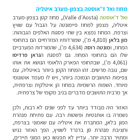
תכנון
טיולים לצפון אמריקה
לחצו לרשימת היעדים »
מחוז ואל ד'אוסטה בצפון-מערב איטליה
קרוזים והפלגות נופש
לחצו לרשימת היעדים »
ואל ד'אוסטה
(Valle d'Aosta)
,
מחוז קטן בצפון-מערב
איטליה, מצפון למחוז פיימונטה על הגבול עם שוויץ
וצרפת. המחוז נמצא בין שתי פסגות האלפים הגבוהות:
מון בלאן
(4,810 מ'), שמורדותיו המזרחיים הם בתחומי
המחוז, ו
מונטה רוסה
(4,634 מ'), שהמורדות המערביים
שלו הם בתחומי המחוז. גם לפסגת ה
גראן פרדיסו
(4,061 מ'), שבתחומי הפארק הלאומי הנושא את אותו
שם, גובה מרשים. זהו המחוז הקטן ביותר באיטליה, עם
צפיפות התושבים הנמוכה ביותר, ויש לו מעמד אוטונומי
מיוחד. השפות הרשמיות במחוז הן איטלקית וצרפתית,
אך מרבית התושבים מדברים בניב מקומי של צרפתית.
האזור היה מבודד ביותר עד לפני שנים לא רבות, ולכן
נשמרה בו אותנטיות ופשטות רבה. עם פתיחת מנהרת
המון בלאן, המחברת את איטליה עם שאמוני בצרפת,
וחציבת מנהרת סן ברנרד לשוויץ, הפך האזור נגיש
ומתויר הרבה יותר. עדיין לא תפגשו כאן המוני תיירים,