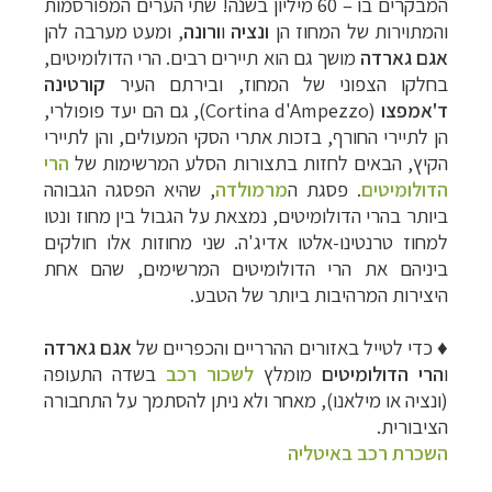
המבקרים בו
–
60 מיליון בשנה! שתי הערים המפורסמות
והמתוירות של המחוז הן
ונציה
ו
ורונה
, ומעט מערבה להן
אגם גארדה
מושך גם הוא תיירים רבים. הרי הדולומיטים,
בחלקו הצפוני של המחוז, ובירתם העיר
קורטינה
ד'אמפצו
(
Cortina d'Ampezzo
), גם הם יעד פופולרי,
הן לתיירי החורף, בזכות אתרי הסקי המעולים, והן לתיירי
הקיץ, הבאים לחזות בתצורות הסלע המרשימות של
הרי
הדולומיטים
. פסגת ה
מרמולדה
, שהיא הפסגה הגבוהה
ביותר בהרי הדולומיטים, נמצאת על הגבול בין מחוז ונטו
למחוז טרנטינו-אלטו אדיג'ה. שני מחוזות אלו חולקים
ביניהם את הרי הדולומיטים המרשימים, שהם אחת
היצירות המרהיבות ביותר של הטבע.
♦
כדי לטייל באזורים ההרריים והכפריים של
אגם גארדה
ו
הרי הדולומיטים
מומלץ
לשכור רכב
בשדה התעופה
(ונציה או מילאנו), מאחר ולא ניתן להסתמך על התחבורה
הציבורית.
השכרת רכב באיטליה