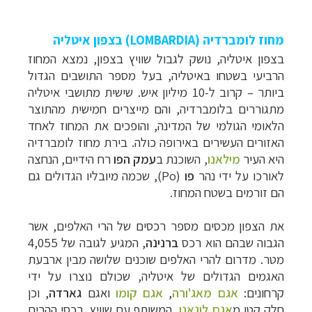
מחוז לומברדיה (LOMBARDIA) בצפון איטליה
בצפון איטליה, נושק לגבול שוויץ בצפון, נמצא המחוז
הרביעי בשטחו באיטליה, בעל מספר התושבים הגדול
ביותר – קרוב ל-10 מיליון איש. שישית מתושבי איטליה
מתגוררים בלומברדיה, והם מייצרים חמישית מהתוצר
הלאומי הגולמי של המדינה, והופכים את המחוז לאחד
האזורים העשירים באירופה כולה.
בירת מחוז לומברדיה
היא העיר
מילאנ
ו
, השוכנת ב
עמק
הפו
רח הידיים, הנחצה
לאורכו על ידי נהר
פו
(
Po
), שכמה מיובליו הגדולים גם
הם זורמים בשטח המחוז.
את הצפון מכסים מספר רכסים של הרי האלפים, אשר
הגבוה שבהם הוא רכס
ברנינה
, המגיע לגובה של 4,055
מטר. מדרום להרי האלפים שוכנים שלושה מבין ארבעת
האגמים הגדולים של איטליה, שכולם נוצרו על ידי
קרחונים:
אגם מאג'ורה
,
אגם
קומו
ואגם
גארדה
, וכן
חלק קטן מ
אגם
לוגאנו
, המשותף עם שוויץ. רכסי ההרים