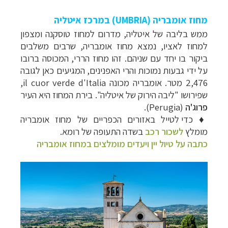
מחוז אומבריה (UMBRIA) במרכז איטליה
ממש בליבה של איטליה, מדרום למחוז טוסקנה ומצפון
למחוז לאציו, נמצא מחוז אומבריה, שרבים משלבים
ביקור בו יחד עם שניהם. זהו מחוז הררי, המכוסה ברובו
על ידי גבעות נמוכות והרי האפנינים, המגיעים כאן לגובה
2,476 מטר. אומבריה מכונה
il cuor verde d'Italia
,
שפירושו "ליבה הירוק של איטליה".
בירת המחוז היא העיר
פרוג'ה
(
Perugia
).
♦
כדי לטייל באזורים הכפריים של מחוז אומבריה
מומלץ
לשכור רכב
בשדה התעופה של רומא.
כתבה על טיול יין ויעדים מומלצים במחוז אומבריה