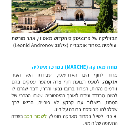
הבזיליקה של פרנציסקוס הקדוש מאסיזי, אתר מורשת
עולמית במחוז אומבריה
(צילום:
Leonid Andronov
)
מחוז מארקה (MARCHE) במרכז איטליה
מחוז לחוף הים האדריאטי, שבירתו היא העיר
אנקונה
. למעט רצועת חוף צרה ומספר עמקים בהם
זורמים נהרות, המחוז ברובו גבעי והררי, דבר שגרם לו
להיות מבודד ונידח לאורך ההיסטוריה. שטחו ההררי של
המחוז, בשילוב עם קרקע לא פורייה, הביאו לכך
שכלכלתו מבוססת ברובה על דיג.
♦
כדי לטייל במחוז מארקה מומלץ
לשכור רכב
בשדה
התעופה של רומא.