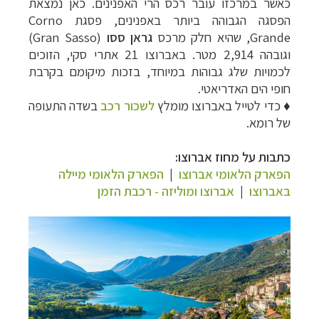
כאשר במרכזו עובר רכס הרי האפנינים. כאן נמצאת
הפסגה הגבוהה ביותר באפנינים, פסגת
Corno
Grande
, שהיא חלק מרכס
גראן ססו
(
Gran Sasso
)
וגובהה 2,914 מטר. באברוצו 21 אתרי סקי, הזוכים
לכמויות שלג גבוהות במיוחד, בזכות מיקומם בקרבת
חופי הים האדריאטי.
♦
כדי לטייל באברוצו מומלץ
לשכור רכב
בשדה התעופה
של רומא.
כתבות על מחוז אברוצו:
הפארק הלאומי אברוצו
|
הפארק הלאומי מיילה
באברוצו
|
אברוצו ומוליזה - רכבת הזמן