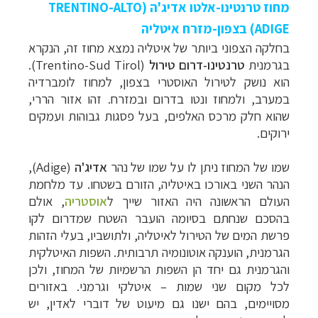
מחוז טרנטינו-אלטו אדיג'ה (TRENTINO-ALTO
ADIGE) בצפון-מזרח איטליה
בחלקה הצפוני ביותר של איטליה נמצא מחוז זה, הנקרא
בגרמנית
טרנטינו-דרום טירול
(Trentino-Sud Tirol).
הוא נושק לטירול האוסטרי בצפון, למחוז לומברדיה
במערב, ולמחוז ונטו בדרום ובמזרח. זהו אזור הררי,
שהוא חלק מרכס האלפים, בעל פסגות גבוהות ועמקים
ירוקים.
שמו של המחוז ניתן לו על שמו של נהר
אדיג'ה
(Adige),
הנהר
השני באורכו באיטליה, הזורם בשטחו. עד מלחמת
העולם הראשונה היה האזור שייך ל
אוסטריה
, אולם
בהסכם שנחתם בסיומה הועבר השטח שמדרום לקו
פרשת המים של הטירול לאיטליה, ולתושביו, בעלי הזהות
הגרמנית, הוענקה אוטונומיה תרבותית. השפות האיטלקית
והגרמנית גם יחד הן השפות הרשמיות של המחוז, ולכן
לכל מקום שני שמות
–
איטלקי וגרמני. באזורים
מסויימים, בהם ישנו גם מיעוט של דוברי לאדין, יש