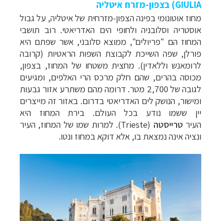
GIULIA) בצפון-מזרח איטליה
מחוז אוטונומי בפינה הצפון-מזרחית של איטליה, על גבול
אוסטריה וסלובניה ולחופי הים האדריאטי. רוב תושבי
המחוז הם "פריולים", ממוצא סלובני, אשר שפתם היא
פורלן, שפה השייכת לקבוצת השפות הראטיות (קרובה
לרומאנש וללאדין). מחצית משטחו של המחוז, בצפון,
מכוסה בהרים, שהם חלק מרכס הרי האלפים, ומגיעים
לגובה של 2,700 מטר. דרומה מהם משתרע אזור גבעות
ומישור, הנושק לים האדריאטי בדרום. באזור זה מייצרים
יין ששמו נודע בכל העולם. בירת המחוז היא
העיר
טרייסטה
(Trieste). למרות שמו של המחוז, העיר
ונציה אינה נמצאת בו, אלא דוקא במחוז ונטו.