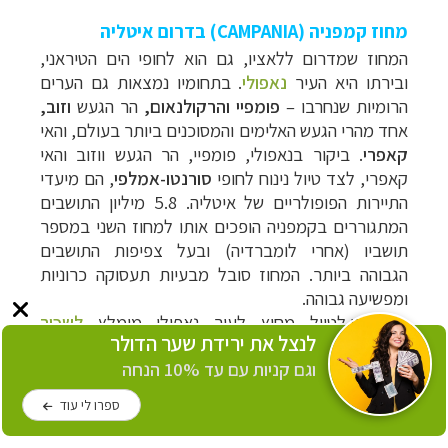
מחוז קמפניה (CAMPANIA) בדרום איטליה
המחוז שמדרום ללאציו, גם הוא לחופי הים הטיראני,
ובירתו היא העיר
נאפולי
. בתחומיו נמצאות גם הערים
הרומיות שנחרבו –
פומפיי והרקולנאום,
הר הגעש
וזוב,
אחד מהרי הגעש האלימים והמסוכנים ביותר בעולם, והאי
קאפרי
. ביקור בנאפולי, פומפיי, הר הגעש ווזוב והאי
קאפרי, לצד טיול נינוח לחופי
סורנטו-אמלפי
, הם מיעדי
התיירות הפופולריים של איטליה.
5.8 מיליון התושבים
המתגוררים בקמפניה הופכים אותו למחוז השני במספר
תושביו (אחרי לומברדיה) ובעל צפיפות התושבים
הגבוהה ביותר. המחוז סובל מבעיות תעסוקה כרוניות
ומפשיעה גבוהה.
♦
כדי לטייל מחוץ לעיר נאפולי מומלץ
לשכור
לנצל את ירידת שער הדולר
רכב
בשדה התעופה של נאפולי או רומא.
וגם קניות עם עד 10% הנחה
כתבות על מחוז קמפניה:
ספרו לי עוד
נאפולי וסביבתה
|
הדרך האמאלפיטנית והאי קאפרי
|
לראות את נאפולי ולחיות
|
האיים היפים של דרום