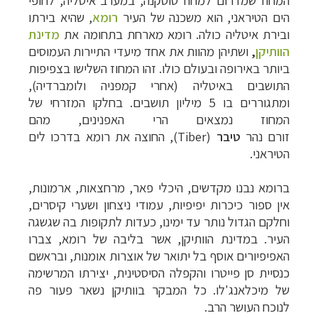
המחוז שמדרום למחוז טוסקנה, במערב איטליה, לחופי
הים הטיראני, הוא משכנה של העיר
רומא
, שהיא בירתו
ובירת איטליה כולה. רומא מארחת בתחומה את
מדינת
הוותיקן
,
ושתיהן מהוות את אחד מיעדי התיירות העמוסים
ביותר באירופה ובעולם כולו.
זהו המחוז השלישו בצפיפות
התושבים באיטליה (אחרי קמפניה ולומברדיה),
ומתגוררים בו 5 מיליון תושבים. בחלקו המזרחי של
המחוז נמצאים הרי האפנינים, מהם
זורם נהר
טיבר
(
Tiber
), החוצה את רומא בדרכו לים
הטיראני.
ברומא נבנו מקדשים, היכלי פאר, מרחצאות, ארמונות,
אין ספור כיכרות יפיפיות, עמודי ניצחון ושערי קיסרים,
וחלקם הגדול נותר עד ימינו, כעדות לתקופות בה שגשגה
העיר. במדינת הוותיקן, אשר בליבה של רומא, צברו
האפיפיורים אוסף בל יתואר של אוצרות אומנות, ובראשם
כנסיית סן פייטרו והקפלה הסיסטינית, יצירתו המרשימה
של מיכלאנג'לו. כל המבקר בוותיקן נשאר פעור פה
לנוכח העושר הרב.