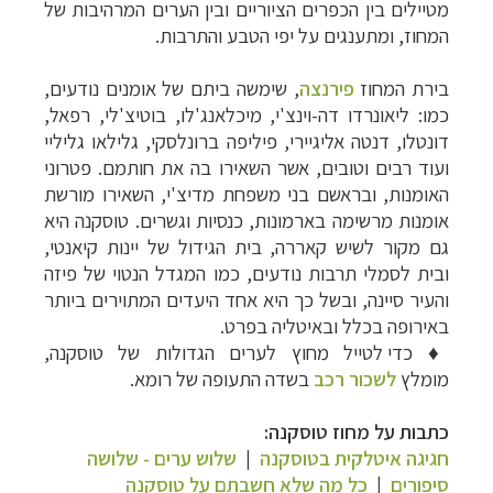
מטיילים בין הכפרים הציוריים ובין הערים המרהיבות של
המחוז, ומתענגים על יפי הטבע והתרבות.
בירת המחוז
פירנצה
, שימשה ביתם של אומנים נודעים,
כמו: ליאונרדו דה-וינצ'י, מיכלאנג'לו, בוטיצ'לי, רפאל,
דונטלו, דנטה אליגיירי, פיליפה ברונלסקי, גלילאו גליליי
ועוד רבים וטובים, אשר השאירו בה את חותמם. פטרוני
האומנות, ובראשם בני משפחת מדיצ'י, השאירו מורשת
אומנות מרשימה בארמונות, כנסיות וגשרים. טוסקנה היא
גם מקור לשיש קאררה, בית הגידול של יינות קיאנטי,
ובית לסמלי תרבות נודעים, כמו המגדל הנטוי של פיזה
והעיר סיינה, ובשל כך היא אחד היעדים המתוירים ביותר
באירופה בכלל ובאיטליה בפרט.
♦
כדי לטייל מחוץ לערים הגדולות של טוסקנה,
מומלץ
לשכור רכב
בשדה התעופה של רומא.
כתבות על מחוז טוסקנה:
חגיגה איטלקית בטוסקנה
|
שלוש ערים - שלושה
סיפורים
|
כל מה שלא חשבתם על טוסקנה