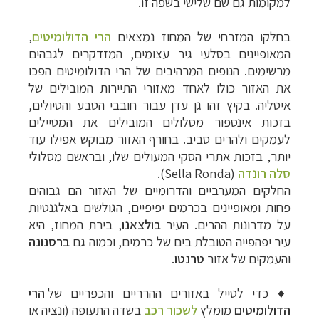
למקומות גם שם שלישי בשפה זו.
בחלקו המזרחי של המחוז נמצאים
הרי הדולומיטים
,
המאופיינים בסלעי גיר עצומים, המזדקרים לגבהים
מרשימים. הנופים המרהיבים של הרי הדולומיטים הפכו
את האזור כולו לאחד מאזורי התיירות המובילים של
איטליה. בקיץ זהו גן עדן עבור חובבי הטבע והטיולים,
בזכות אינספור מסלולים המובילים את המטיילים
לעמקים ולהרים סביב. בחורף האזור מבוקש אפילו עוד
יותר, בזכות אתרי הסקי המעולים שלו, ובראשם מסלולי
סלה רונדה
(Sella Ronda).
החלקים המערביים והדרומיים של האזור הם גבוהים
פחות ומאופיינים בכרמים יפיפיים, הגולשים באלגנטיות
על מדרונות ההרים. העיר
בולצאנו
, בירת המחוז, היא
עיר יפהפייה הטובלת בים של כרמים, וכמוה גם
ברסנונה
והעמקים של אזור
טרנטו
.
♦
כדי לטייל באזורים ההרריים והכפריים של
הרי
הדולומיטים
מומלץ
לשכור רכב
בשדה התעופה (ונציה או