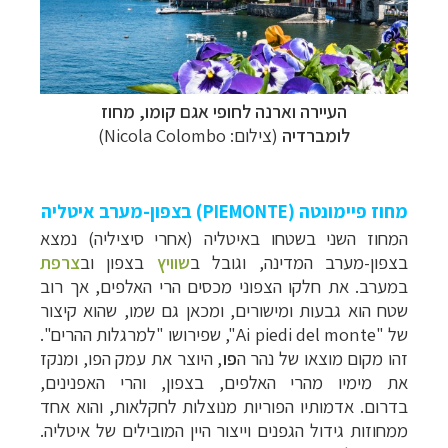
העיירה וארנה לחופי אגם קומו, מחוז
לומברדיה
(צילום:
Nicola Colombo
)
מחוז פיימונטה (PIEMONTE) בצפון-מערב איטליה
המחוז השני בשטחו באיטליה (אחרי סיציליה) נמצא
בצפון-מערב המדינה, וגובל ב
שוויץ
בצפון וב
צרפת
במערב. את חלקו הצפוני מכסים הרי האלפים, אך רוב
שטח הוא גבעות ומישורים, ומכאן גם שמו, שהוא קיצור
של "
Ai piedi del monte
", שפירושו "למרגלות ההרים".
זהו מקום מוצאו של נהר ה
פו
, היוצר את עמק הפו, ומנקז
את מימיו מהרי האלפים, בצפון, והרי האפנינים,
בדרום.
אדמותיו הפוריות מנוצלות לחקלאות, והוא אחד
ממחוזות גידול הגפנים וייצור היין המובילים של איטליה.