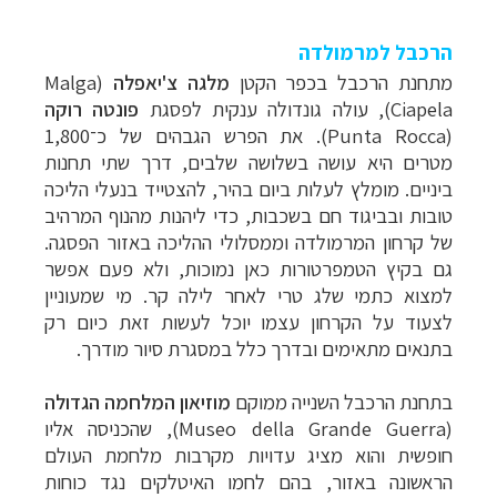
הרכבל למרמולדה
מתחנת הרכבל בכפר הקטן
מלגה צ'יאפלה
(Malga
Ciapela), עולה גונדולה ענקית לפסגת
פונטה רוקה
(Punta Rocca). את הפרש הגבהים של כ־1,800
מטרים היא עושה בשלושה שלבים, דרך שתי תחנות
ביניים. מומלץ לעלות ביום בהיר, להצטייד בנעלי הליכה
טובות ובביגוד חם בשכבות, כדי ליהנות מהנוף המרהיב
של קרחון המרמולדה וממסלולי ההליכה באזור הפסגה.
גם בקיץ הטמפרטורות כאן נמוכות, ולא פעם אפשר
למצוא כתמי שלג טרי לאחר לילה קר.
מי שמעוניין
לצעוד על הקרחון עצמו יוכל לעשות זאת כיום רק
בתנאים מתאימים ובדרך כלל במסגרת סיור מודרך.
בתחנת הרכבל השנייה ממוקם
מוזיאון המלחמה הגדולה
(
Museo della Grande Guerra
), שהכניסה אליו
חופשית והוא מציג עדויות מקרבות מלחמת העולם
הראשונה באזור, בהם לחמו האיטלקים נגד כוחות