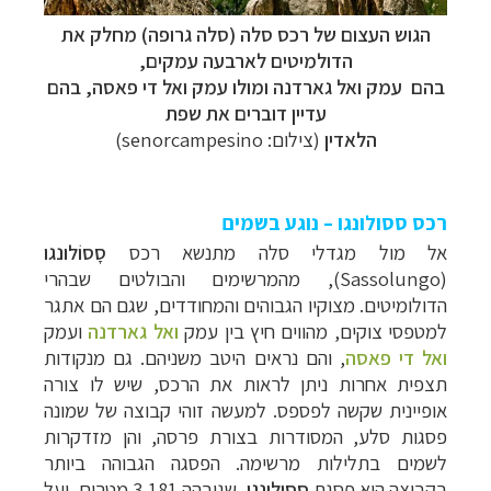
הגוש העצום של רכס סלה (סלה גרופה) מחלק את
הדולמיטים לארבעה עמקים,
בהם
עמק ואל גארדנה
ומולו
עמק ואל די פאסה, בהם
עדיין דוברים את שפת
הלאדין
(צילום:
senorcampesino
)
רכס ססולונגו – נוגע בשמים
אל מול מגדלי סלה מתנשא רכס
סָסוֹלונגו
(
Sassolungo
), מהמרשימים והבולטים שבהרי
הדולומיטים. מצוקיו הגבוהים והמחודדים, שגם הם אתגר
למטפסי צוקים, מהווים חיץ בין עמק
ואל גארדנה
ועמק
ואל די פאסה
, והם נראים היטב משניהם. גם מנקודות
תצפית אחרות ניתן לראות את הרכס, שיש לו צורה
אופיינית שקשה לפספס.
למעשה זוהי קבוצה של שמונה
פסגות סלע, המסודרות בצורת פרסה, והן מזדקרות
לשמים בתלילות מרשימה. הפסגה הגבוהה ביותר
בקבוצה היא פסגת
ססולונגו
, שגובהה 3,181 מטרים, ועל