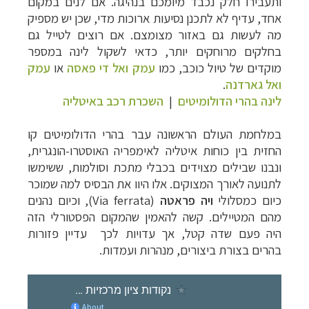
ותעבירו חלק נכבד מיומכם בנהיגה. אם לנים במקום
אחד, עדיף לא לתכנן נסיעות ארוכות מדי, שכן יש מספיק
מה לעשות גם באזור מצומצם. אם רוצים לטייל גם
בחלקים מרוחקים יותר, כדאי לשקול לינה במספר
מוקדים של טיול כוכב, כמו
עמק ואל די פאסה
או
עמק
ואל גארדנה
.
לינה בהרי הדולומיטים
|
השכרת רכב באיטליה
במלחמת העולם הראשונה עבר בהרי הדולומיטים קו
החזית בין כוחות איטליה לאימפריה האוסטרו-הונגרית,
ונבנו שבילים
מצוידים בכבלי מתכת וסולמות, ששימשו
לתנועה לאורך המצוקים. אלו היוו את הבסיס למה שמוכר
כיום כמסלולי
ויה פראטה
(
Via ferrata
), וכיום נהנים
מהם המטיילים. קשה להאמין שהמקום הפסטורלי הזה
היה פעם שדה קטל, אך עדויות לכך
עדיין פזורות
בהרים
בצורת
ביצורים, מנהרות ועמדות
.