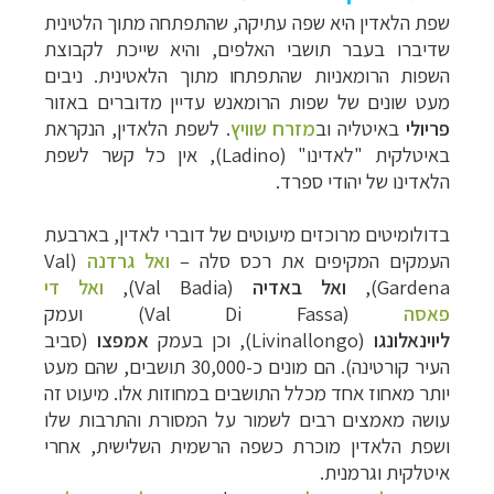
שפת הלאדין היא שפה עתיקה, שהתפתחה מתוך הלטינית
שדיברו בעבר תושבי האלפים, והיא שייכת לקבוצת
השפות
הרומאניות
שהתפתחו מתוך הלאטינית. ניבים
מעט שונים של שפות הרומאנש עדיין מדוברים באזור
פריולי
באיטליה וב
מזרח שוויץ
.
לשפת הלאדין, הנקראת
באיטלקית "לאדינו" (
Ladino
), אין כל קשר לשפת
הלאדינו של יהודי ספרד.
בדולומיטים מרוכזים מיעוטים של דוברי לאדין, בארבעת
העמקים המקיפים את רכס סלה
–
ואל גרדנה
(
Val
Gardena
),
ואל באדיה
(
Badia
Val
)
,
ואל די
פאסה
(Val Di Fassa) ועמק
ליוינאלונגו
(Livinallongo),
וכן בעמק
אמפצו
(סביב
העיר קורטינה). הם מונים כ-30,000 תושבים, שהם מעט
יותר מאחוז אחד מכלל התושבים במחוזות אלו. מיעוט זה
עושה מאמצים רבים לשמור על המסורת והתרבות שלו
ושפת הלאדין מוכרת כשפה הרשמית השלישית, אחרי
איטלקית וגרמנית.