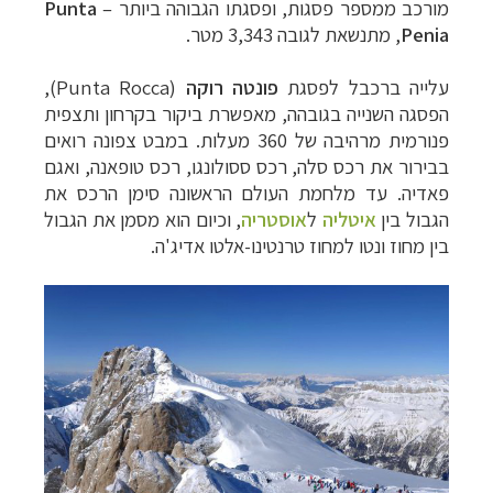
מורכב ממספר פסגות, ופסגתו הגבוהה ביותר
–
Punta
Penia
, מתנשאת לגובה 3,343 מטר.
עלייה ברכבל לפסגת
פונטה רוקה
(
Punta Rocca
),
הפסגה השנייה בגובהה, מאפשרת ביקור בקרחון ותצפית
פנורמית מרהיבה של 360 מעלות. במבט צפונה רואים
בבירור את רכס סלה, רכס ססולונגו, רכס טופאנה, ואגם
פאדיה.
עד מלחמת העולם הראשונה סימן הרכס את
הגבול בין
איטליה
ל
אוסטריה
, ו
כיום הוא מסמן את הגבול
בין מחוז ונטו למחוז טרנטינו-אלטו אדיג'ה.