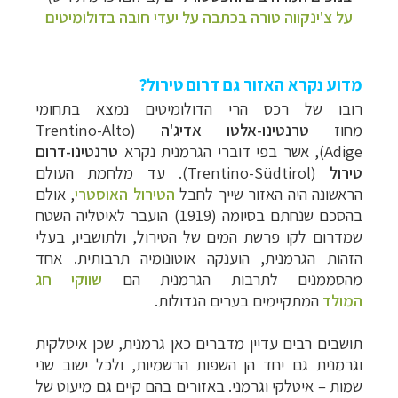
קרוזים והפלגות נופש
לחצו לרשימת היעדים »
על צ'ינקווה טורה בכתבה על יעדי חובה בדולומיטים
מדוע נקרא האזור גם דרום טירול?
רובו של רכס הרי הדולומיטים נמצא בתחומי
מחוז
טרנטינו-אלטו אדיג'ה
(Trentino-Alto
Adige), אשר בפי דוברי הגרמנית נקרא
טרנטינו-דרום
טירול
(Trentino-Südtirol). עד מלחמת העולם
הראשונה היה האזור שייך לחבל
הטירול האוסטרי
, אולם
בהסכם שנחתם בסיומה (1919) הועבר לאיטליה השטח
שמדרום לקו פרשת המים של הטירול, ולתושביו, בעלי
הזהות הגרמנית, הוענקה אוטונומיה תרבותית. אחד
מהסממנים לתרבות הגרמני
ת הם
שווקי חג
המולד
המתקיימים בערים הגדולות.
תושבים רבים עדיין מדברים כאן גרמנית, שכן איטלקית
וגרמנית גם יחד הן השפות הרשמיות, ולכל ישוב שני
שמות
–
איטלקי וגרמני. באזורים בהם קיים גם מיעוט של