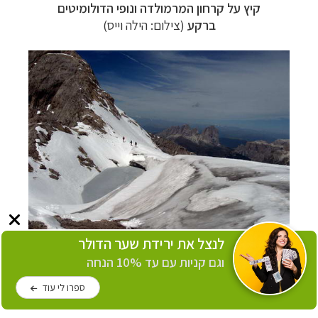
קיץ על קרחון המרמולדה ונופי הדולומיטים
ברקע
(צילום: הילה וייס)
לנצל את ירידת שער הדולר
הקרחון על פסגת המרמולדה, נופים בלבן לא רק
וגם קניות עם עד 10% הנחה
לגולשי סקי
(צילום: הילה וייס)
ספרו לי עוד