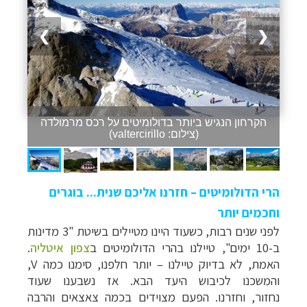
❯
❮
הקרחון הנגיש ביותר בדולומיטים על רכס מרמולדה
(צילום: valtercirillo)
הרי הדולומיטים – חזרנו אליכם שנית... בוגרים
וחכמים יותר
לפני שנים רבות, כשעוד היינו מטיילים בשיטת "3 מדינות
ב-10 ימים", טיילנו בהרי הדולומיטים ב
צפון
איטליה
.
האמת, לא בדיוק טיילנו
–
יותר חלפנו, סימנו כמה V,
והמשכנו לכיבוש היעד הבא. אז נשבענו שעוד
נחזור,
וחזרנו.
הפעם מצוידים בכמה צאצאים והרבה