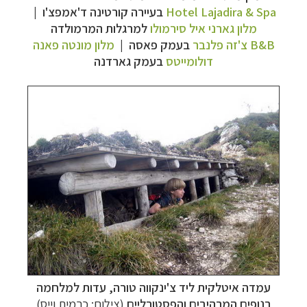
Hotel Lajadira & Spa
בעיירה קורטינה ד'אמפצ'ו |
מלון גארני איל סירמולו
למרגלות המרמולדה
B&B
צ'זה פלנבר
בעמק פאסה |
מלון מונטה פאנה
דולומייטס
בעמק גארדנה
תכנון
טיולים למדינות אירופה
לחצו לרשימת היעדים »
עמדה איטלקית ליד צ'ינקווה טורה, עדות למלחמה
תכנון
טיולים לצפון אמריקה
לחצו לרשימת היעדים »
בנופים המרהיבים והפסטורליים
(צילום: כרמית וייס)