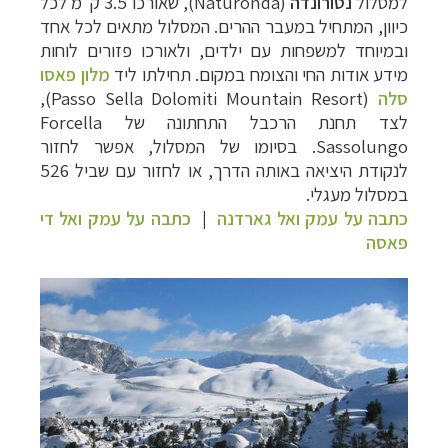
למסלול
נטורונדה
(
Naturonda
),
שאורכו 3.5 ק"מ לכל
כיוון, המתחיל במעבר ההרים. המסלול מתאים לכל אחד
ובמיוחד למשפחות עם ילדים, ולאורכו פזורים לוחות
מידע אודות החי והצומח במקום. תחילתו ליד
מלון פאסו
סלה
(
Passo Sella Dolomiti Mountain Resort
),
לצד תחנת הרכבל התחתונה של
Forcella
Sassolungo
. בסיומו של המסלול, אפשר לחזור
לנקודת היציאה באותה הדרך, או לחזור עם שביל 526
במסלול מעגלי.
כתבה על עמק ואל גארדנה
|
כתבה על עמק ואל די
פאסה