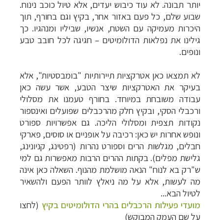
יותר תבונה. לא עוד כיבוש יעדים, אלא טיול כוכב נינוח.
שבוע שלם, כל פעם באזור אחר, בקיץ וגם בחורף, תוך
היכרות מעמיקה עם השטח, אנשיו, שביליו ומנהגיו. כך
גילינו את נפלאות הדולומיטים
–
חגיגה לכל חובב טבע
ונופים.
לא תמצאו כאן אטרקציות תיירותיות "בומבסטיות", אלא
בעיקר את האטרקציות שיצר הטבע, אשר עשה כאן
עבודה משובחת במיוחד. בחורף טעמנו את מסלולי
ורכבלי הסקי, ובקיץ חלק מהרכבלים שפועלים ואינספור
נקודות תצפית ומסלולי הליכה. גם אפשרויות ספורט
ונופש אחרות יש כאן: רכיבה על אופניים או סוסים, פארקי
חבלים, מגלשות הרים וספורט נהרות (רפטינג, קניונינג,
גלישת מפלים). בקתות ההרים הרבות מאפשרות גם למי
ש"רק בא לנוח" הנאה מושלמת מהנוף.
השאלה כאן אינה
מה לעשות, אלא על מה ניאלץ לוותר הפעם ולהשאיר
לטיול הבא...
מועדי פעילות הרכבלים בהרי הדולומיטים בקיץ
(לחצו
על שם העמק המבוקש)