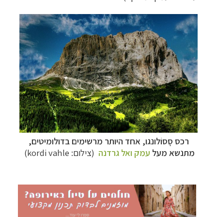
תכנון
טיולים למדינות אירופה
לחצו לרשימת היעדים »
תכנון
טיולים לצפון אמריקה
לחצו לרשימת היעדים »
קרוזים והפלגות נופש
לחצו לרשימת היעדים »
רכס
סָסוֹלונגו, אחד היותר מרשימים בדולומיטים
,
מתנשא מעל
עמק ואל גרדנה
(צילום:
kordi vahle
)