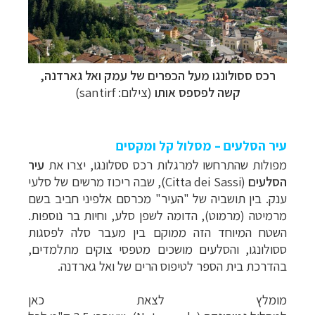
רכס ססולונגו מעל הכפרים של עמק ואל גארדנה,
קשה לפספס אותו
(צילום:
santirf
)
עיר הסלעים – מסלול קל ומקסים
מפולות שהתרחשו
למרגלות רכס ססלונגו
, יצרו את
עיר
הסלעים
(
Citta dei Sassi
), שבה
ריכוז מרשים של סלעי
ענק. בין תושביה של "העיר" מכרסם אלפיני חביב בשם
מרמיטה (מרמוט), הדומה לשפן סלע, וחיות בר נוספות.
השטח המיוחד הזה ממוקם
בין מעבר סלה לפסגות
ססולונגו, והסלעים מושכים
מטפסי צוקים מתלמדים,
בהדרכת בית הספר לטיפוס הרים של ואל גארדנה.
מומלץ לצאת כאן