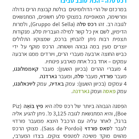
רכס סלה – הכול סובב סביבו
במרכזם של הרי הדולומיטים בולטת קבוצת הרים גדולה
ומרשימה, המאופיינת במצוקי סלע חשופים, המתנשאים
לגובה רב. זהו
רכס סלה
(Gruppo del Sella)
, ולמרות
הדימיון, לשם אין כל קשר למילה העברית סלע. מנקודות
תצפית רבות ניתן להבחין ברכס, שמצוקיו התלולים
יוצרים מעין במה גבוהה ושטוחה. הרכס מוקף על ידי
כביש החוצה ארבעה מעברי הרים, ויורדים ממנו ארבעה
עמקים
–
אחד בכל אחת מארבע פינותיו.
4 מעברי ההרים (בכיוון השעון): מעבר
קאמפולונגו
,
מעבר
פורדוי
, מעבר
סלה
, ומעבר
גארדנה
.
4 עמקים (בכיוון השעון): עמק
באדיה
, עמק
ליוינאלונגו
,
עמק
פאסה
ועמק
גארדנה
.
הפסגה הגבוהה ביותר של רכס סלה היא
פיץ
בּוֹאֶה
(
Piz
Boe)
, והיא המתנשאת לגובה 3,125 מ'. ניתן להגיע אליה
ברגל, לאחר עליה עם הרכבל היוצא ממעבר פורדוי
לעבר ל
סאס פורדוי
(
Sass de Pordoi
).
מצוקי הרכס
מהווים מוקד משיכה למטפסי צוקים. בצדו המערבי,