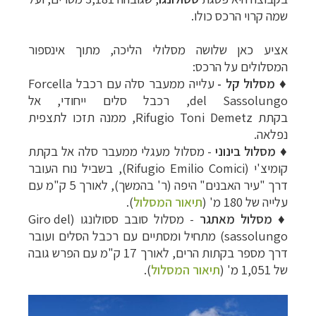
שמה קרוי הרכס כולו.
אציע כאן שלושה מסלולי הליכה, מתוך אינספור
המסלולים על הרכס:
♦
מסלול קל -
עלייה ממעבר סלה עם רכבל
Forcella
del Sassolungo,
רכבל סלים ייחודי, אל
בקתת
Rifugio Toni Demetz
, ממנה תזכו לתצפית
נפלאה.
♦
מסלול בינוני
-
מסלול מעגלי ממעבר סלה אל בקתת
קומיצ'י (
Rifugio Emilio Comici), בשביל נוח העובר
דרך "עיר האבנים" היפה (ר' בהמשך),
לאורך 5 ק"מ עם
עלייה של 180 מ' (
תיאור המסלול
).
♦
מסלול מאתגר
-
מסלול
סובב ססולונגו
(
Giro del
sassolungo
) מתחיל
ומסתיים
עם רכבל
הסלים
ועובר
דרך מספר בקתות הרים, לאורך
17 ק"מ עם הפרש גובה
של 1,051 מ'
(
תיאור המסלול
).