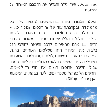
Dolomieu
, אשר גילה והגדיר את הרכבם המיוחד של
הסלעים.
הפסגה הגבוהה ביותר בדולומיטים נמצאת על רכס
מרמולדה
, ובקרבתה עוד שלושה רכסים שנזכיר כאן –
רכס
סֶלָה
, רכס
סָסוֹלונגו
ורכס
רוזנגארטן
.
להרים
הכל-כך תלולים הללו יש גם מחיר
–
עשרות מעברי
הרים, 11 מהם מתאימים לרכב והשאר להולכי רגל
בלבד. את המחיר הזה משלמים האוחזים בהגה,
הנאלצים לנהוג בכבישים תלולים ומפותלים, והצועדים
בשבילי ההרים, שיצטרכו לשנס מותניים בעליות. מספר
שבילי הליכה ארוכים חוצים את הרי הדולומיטים,
ודורשים הליכה של מספר ימים ולינה בבקתות, המכונות
כאן
רִיפוּג’י
(Rifugi).